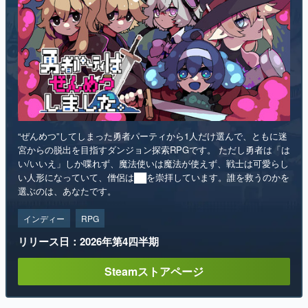
“ぜんめつ”してしまった勇者パーティから1人だけ選んで、ともに迷
宮からの脱出を目指すダンジョン探索RPGです。 ただし勇者は「は
い/いいえ」しか喋れず、魔法使いは魔法が使えず、戦士は可愛らし
い人形になっていて、僧侶は██を崇拝しています。誰を救うのかを
選ぶのは、あなたです。
インディー
RPG
リリース日：2026年第4四半期
Steamストアページ