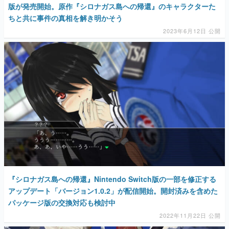
版が発売開始。原作『シロナガス島への帰還』のキャラクターた
ちと共に事件の真相を解き明かそう
2023年6月12日 公開
『シロナガス島への帰還』Nintendo Switch版の一部を修正する
アップデート「バージョン1.0.2」が配信開始。開封済みを含めた
パッケージ版の交換対応も検討中
2022年11月22日 公開