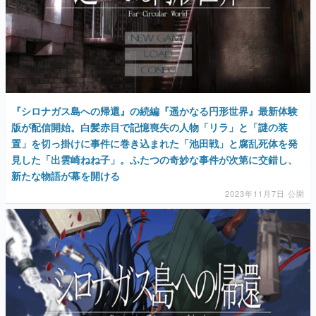
『シロナガス島への帰還』の続編『遥かなる円形世界』最新体験
版が配信開始。白髪赤目で記憶喪失の人物「リラ」と「謎の装
置」を切っ掛けに事件に巻き込まれた「池田戦」と腐乱死体を発
見した「出雲崎ねね子」。ふたつの奇妙な事件が次第に交錯し、
新たな物語が幕を開ける
2023年11月7日 公開