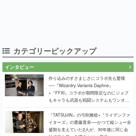
カテゴリーピックアップ
インタビュー
作り込みのすさまじさにコラボ先も驚嘆
──『Wizardry Variants Daphne』
×『FFXI』コラボが期間限定なのにジョブ
もキャラも武器も戦闘システムもワンオフ
で作り込まれた理由を両ディレクターに聞
く
『TATSUJIN』の弓削雅稔×『ライデンファ
イターズ』の齋藤貴幸──かつて縦シュー全
盛期を支えていた2人が、30年後に同じ会