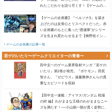
れたこだわりを語り尽くす！【ゲームの企
画書】
【ゲームの企画書】『ペルソナ3』を築き
上げたのは反骨心とリスペクトだった。赤
い企画書のもとに集った“愚連隊”がシリー
ズを生まれ変わらせるまで【橋野桂インタ
ビュー】
ゲームの企画書
の記事一覧
若ゲのいたり〜ゲームクリエイターの青春〜
田中圭一のゲーム業界取材マンガ『若ゲの
いたり』第2巻が発売。『ポケモン』田尻
智さん、『ゼビウス』遠藤雅伸さんらの貴
重なエピソードを収録
【田中圭一連載：アイマス/ガンダム 戦場
の絆 編】わがままな王様のわがままなニー
ズを満たす！──小山順一朗が貫く姿勢に、