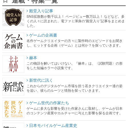
殿堂入り記事
SNS拡散数が数千以上！ ページビュー数万以上！ などなど。多
くの人々に読まれた、電ファミ渾身の“殿堂入り”記事をまとめま
した。
ゲームの企画書
名作ゲームクリエイターの方々に製作時のエピソードをお聞き
し、ヒットする企画（ゲーム）とは何か？を探っていきます。
赫本
この物語を解いてはいけない。『赫本』は、〈試験問題〉の形
をした短編ホラー小説集です。
新世代に訊く
これからのデジタルゲーム市場を担う若きクリエイター達の姿
を追い、彼らのルーツと情熱を探っていきます。
ゲーム世代の作家たち
ゲームに多大な影響を受けた作家さんに取材し、ゲームが日本
のコンテンツ産業やカルチャーに与えた影響を探る企画です。
日本モバイルゲーム産業史