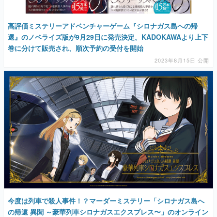
高評価ミステリーアドベンチャーゲーム『シロナガス島への帰
還』のノベライズ版が9月29日に発売決定。KADOKAWAより上下
巻に分けて販売され、順次予約の受付を開始
2023年8月15日 公開
今度は列車で殺人事件！？マーダーミステリー「シロナガス島へ
の帰還 異聞 ～豪華列車シロナガスエクスプレス〜」のオンライン