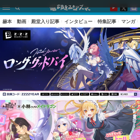
広告をスキップ
赫本
動画
殿堂入り記事
インタビュー
特集記事
マンガ
ピックアップ
電ファミのいま読まれている記事ランキング
アプリセール情報