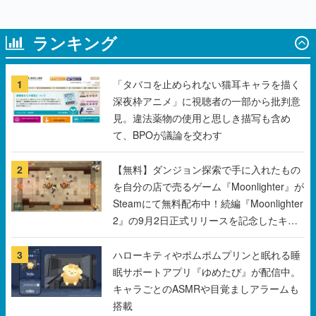
ランキング
1
「タバコを止められない猫耳キャラを描く
深夜枠アニメ」に視聴者の一部から批判意
見。違法薬物の使用と思しき描写も含め
て、BPOが議論を交わす
2
【無料】ダンジョン探索で手に入れたもの
を自分の店で売るゲーム『Moonlighter』が
Steamにて無料配布中！続編『Moonlighter
2』の9月2日正式リリースを記念したキャ
ンペーン
3
ハローキティやポムポムプリンと眠れる睡
眠サポートアプリ『ゆめたび』が配信中。
キャラごとのASMRや目覚ましアラームも
搭載