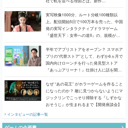
社で机を並べる理由とは。新作
『TATSUJIN EXTREME』で初タッグを組
んだレジェンド2人に訊く開発秘話
実写映像1000分、ルート分岐100種類以
上。配信開始5日で100万本を売った、中国
発の実写インタラクティブドラマゲーム
『盛世天下：女帝への道II』の、規模が違
うこだわりをプロデューサーに聞いた
半年でアプリストアをオープン？ スマホア
プリの“代替ストア”として、わずか6ヵ月で
国内向けローンチを行った発見型ストア
『あっぷアリーナ！』仕掛け人に話を聞い
てみた
なぜ “あの花王” がホラーゲームを作ること
になったのか？ 敵に見つからないようにマ
ジックリンでこっそり掃除する『しずかな
おそうじ』が生まれるまで【開発座談会】
インタビュー
の記事一覧
ゲームの企画書