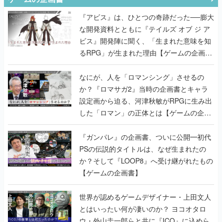
『アビス』は、ひとつの奇跡だった──膨大
な開発資料とともに『テイルズ オブ ジ ア
ビス』開発陣に聞く、「生まれた意味を知
るRPG」が生まれた理由【ゲームの企画
書】
なにが、人を「ロマンシング」させるの
か？『ロマサガ2』当時の企画書とキャラ
設定画から迫る、河津秋敏がRPGに生み出
した「ロマン」の正体とは【ゲームの企画
書】
『ガンパレ』の企画書、ついに公開━初代
PSの伝説的タイトルは、なぜ生まれたの
か？そして『LOOP8』へ受け継がれたもの
【ゲームの企画書】
世界が認めるゲームデザイナー・上田文人
とはいったい何が凄いのか？ ヨコオタロ
ウ・外山圭一郎らと共に『ICO』に込めら