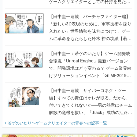
ゲームクリエイターとしての矜持を見た
【若ゲのいたり最終回】
【田中圭一連載：バーチャファイター編】
「新しい3D表現のために、軍事技術を採り
入れたい」世界情勢を味方につけて、ゲー
ムに革命をもたらした鈴木 裕の功績【若ゲ
のいたり】
【田中圭一：若ゲのいたり】ゲーム開発統
合環境「Unreal Engine」最新バージョン
で、開発環境はどう変わる？ ゲーム業界向
けソリューションイベント「GTMF2019」
に行って、より理解を深めよう【PR】
【田中圭一連載：サイバーコネクトツー
編】すべての責任はオレが取る。だから、
付いてきてくれないか──男の熱意はチーム
解散の危機を救い、『.hack』成功の活路を
開く。業界の快男児・松山 洋に流れる血は
若ゲのいたり〜ゲームクリエイターの青春〜
の記事一覧
『少年ジャンプ』色だった【若ゲのいた
り】