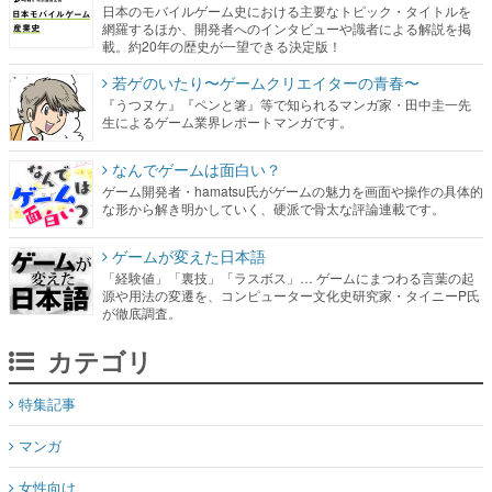
日本のモバイルゲーム史における主要なトピック・タイトルを
網羅するほか、開発者へのインタビューや識者による解説を掲
載。約20年の歴史が一望できる決定版！
若ゲのいたり〜ゲームクリエイターの青春〜
『うつヌケ』『ペンと箸』等で知られるマンガ家・田中圭一先
生によるゲーム業界レポートマンガです。
なんでゲームは面白い？
ゲーム開発者・hamatsu氏がゲームの魅力を画面や操作の具体的
な形から解き明かしていく、硬派で骨太な評論連載です。
ゲームが変えた日本語
「経験値」「裏技」「ラスボス」… ゲームにまつわる言葉の起
源や用法の変遷を、コンピューター文化史研究家・タイニーP氏
が徹底調査。
カテゴリ
特集記事
マンガ
女性向け