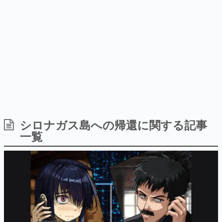
日本のコンテンツ産業やカルチャーに与えた影響を探る企
画です。
日本モバイルゲーム産業史
日本のモバイルゲーム史における主要なトピック・タイト
ルを網羅するほか、開発者へのインタビューや識者による
解説を掲載。約20年の歴史が一望できる決定版！
若ゲのいたり〜ゲームクリエイターの青春〜
『うつヌケ』『ペンと箸』等で知られるマンガ家・田中圭
一先生によるゲーム業界レポートマンガです。
なんでゲームは面白い？
ゲーム開発者・hamatsu氏がゲームの魅力を画面や操作の
シロナガス島への帰還に関する記事
具体的な形から解き明かしていく、硬派で骨太な評論連載
一覧
です。
ゲームが変えた日本語
「経験値」「裏技」「ラスボス」… ゲームにまつわる言葉
の起源や用法の変遷を、コンピューター文化史研究家・タ
イニーP氏が徹底調査。
カテゴリ
特集記事