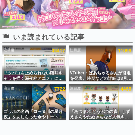
インタビュー
連載・特集一覧
殿堂入り記事
いま読まれている記事
SNS拡散数が数千以上！ ページビュー数万以上！ などな
ど。多くの人々に読まれた、電ファミ渾身の“殿堂入り”記
事をまとめました。
注目度
43417
注目度
11099
ゲームの企画書
名作ゲームクリエイターの方々に製作時のエピソードをお
聞きし、ヒットする企画（ゲーム）とは何か？を探ってい
「タバコを止められない猫耳キ
VTuber・ばあちゃるさんが引退
きます。
ャラを描く深夜枠アニメ」に視
を発表。時期などの詳細は8月9
赫本
聴者の一部から批判意見。違法
日15時からの配信で説明
この物語を解いてはいけない。『赫本』は、〈試験問題〉
注目度
7722
注目度
4455
薬物の使用と思しき描写も含め
の形をした短編ホラー小説集です。
て、BPOが議論を交わす
新世代に訊く
ゴッホの名画『ローヌ川の星月
『あつまれ どうぶつの森』しず
これからのデジタルゲーム市場を担う若きクリエイター達
の姿を追い、彼らのルーツと情熱を探っていきます。
夜』をあしらった傘やトートバ
えさんやたぬきちなど人気キャ
ッグなどが登場。8月7日21時よ
ラクターのフロッキードールが9
り2日間限定で予約販売
月に発売開始。「とたけけ」や
ゲーム世代の作家たち
「ちゃちゃまる」も
ゲームに多大な影響を受けた作家さんに取材し、ゲームが