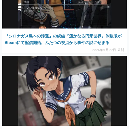
マンガ
女性向け
アプリレビュー
『シロナガス島への帰還』の続編『遥かなる円形世界』体験版が
Steamにて配信開始。ふたつの視点から事件の謎にせまる
その他
2026年6月22日 公開
電ファミニコゲーマーとは？
運営：株式会社マレ