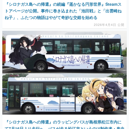
『シロナガス島への帰還』の続編『遥かなる円形世界』Steamス
トアページが公開。事件に巻き込まれた「池田戦」と「出雲崎ね
ね子」、ふたつの物語はやがて奇妙な交錯を始める
2026年4月4日 公開
『シロナガス島への帰還』のラッピングバスが島根県松江市内に
て7月16日より走行へ。バスが走る松江市というのは制作者・鬼虫