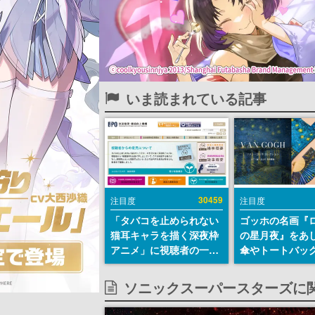
いま読まれている記事
30459
注目度
注目度
「タバコを止められない
ゴッホの名画『
猫耳キャラを描く深夜枠
の星月夜』をあ
アニメ」に視聴者の一部
傘やトートバッ
から批判意見。違法薬物
登場。8月7日21
の使用と思わしき描写も
日間限定で予約
ソニックスーパースターズに
含めて、BPOが議論を交
わす