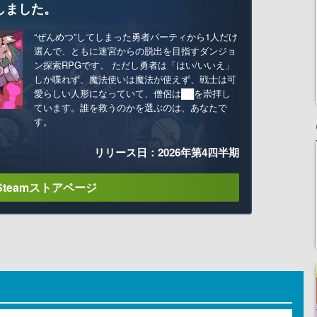
しました。
“ぜんめつ”してしまった勇者パーティから1人だけ
選んで、ともに迷宮からの脱出を目指すダンジョ
ン探索RPGです。 ただし勇者は「はい/いいえ」
しか喋れず、魔法使いは魔法が使えず、戦士は可
愛らしい人形になっていて、僧侶は██を崇拝し
ています。誰を救うのかを選ぶのは、あなたで
す。
リリース日：2026年第4四半期
Steamストアページ