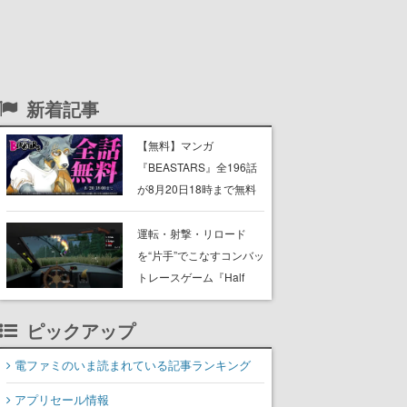
新着記事
【無料】マンガ
『BEASTARS』全196話
が8月20日18時まで無料
キャンペーン開催中。肉
食獣と草食獣が共存する
運転・射撃・リロード
世界で、チェリートン学
を“片手”でこなすコンバッ
園演劇部の繊細な狼・レ
トレースゲーム『Half
ゴシらの青春を描く動物
Grip』が忙しすぎる。ラ
群像劇
イバルを片手運転でぶっ
ピックアップ
飛ばし、銃の片手撃ちで
蹴散らしながら勝利を目
電ファミのいま読まれている記事ランキング
指すピクセルアート調の
アプリセール情報