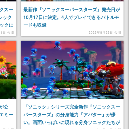
クスー
最新作『ソニックスーパースターズ』発売日が
シック
10月17日に決定。4人でプレイできるバトルモ
ィックに
ードも収録
体的な
21日 公開
2023年8月23日 公開
が公
「ソニック」シリーズ完全新作『ソニックスー
エミー
パースターズ』の分身能力「アバター」が儚
い。画面いっぱいに現れる分身ソニックたちが