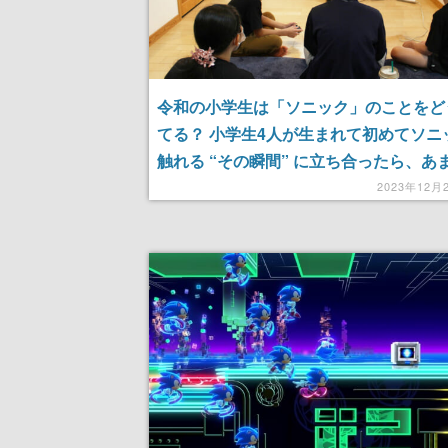
令和の小学生は「ソニック」のことをど
てる？ 小学生4人が生まれて初めてソニ
触れる “その瞬間” に立ち合ったら、あ
もピュアだった
2023年12月