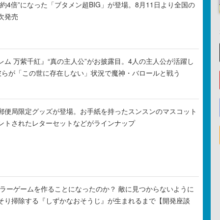
約4倍”になった「ブタメン超BIG」が登場。8月11日より全国の
次発売
レム 万紫千紅』“真の主人公”がお披露目。4人の主人公が活躍し
彼らが「この世に存在しない」状況で魔神・バロールと戦う
郵便局限定グッズが登場。お手紙を持ったスンスンのマスコット
ントされたレターセットなどがラインナップ
がホラーゲームを作ることになったのか？ 敵に見つからないように
そり掃除する『しずかなおそうじ』が生まれるまで【開発座談