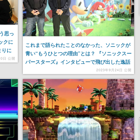
う思っ
ックに
これまで語られたことのなかった、ソニックが
まりに
青い“もうひとつの理由”とは？ 『ソニックスー
20日 公開
パースターズ』インタビューで飛び出した逸話
の数々【TGS2023】
2023年9月24日 公開