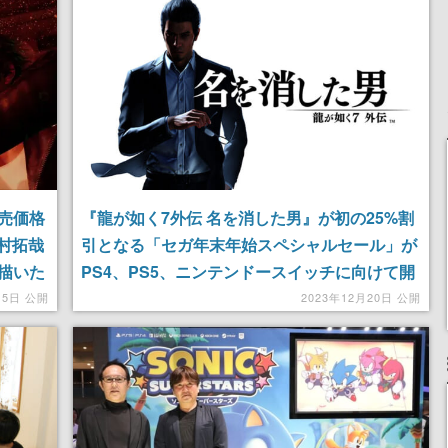
販売価格
『龍が如く7外伝 名を消した男』が初の25%割
木村拓哉
引となる「セガ年末年始スペシャルセール」が
描いた
PS4、PS5、ニンテンドースイッチに向けて開
催。ほか、『ペルソナ５ ザ・ロイヤル』が50%
15日 公開
2023年12月20日 公開
オフなど