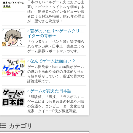
日本のモバイルゲーム史における主
要なトピック・タイトルを網羅する
ほか、開発者へのインタビューや識
者による解説を掲載。約20年の歴史
が一望できる決定版！
若ゲのいたり〜ゲームクリエ
イターの青春〜
『うつヌケ』『ペンと箸』等で知ら
れるマンガ家・田中圭一先生による
ゲーム業界レポートマンガです。
なんでゲームは面白い？
ゲーム開発者・hamatsu氏がゲーム
の魅力を画面や操作の具体的な形か
ら解き明かしていく、硬派で骨太な
評論連載です。
ゲームが変えた日本語
「経験値」「裏技」「ラスボス」…
ゲームにまつわる言葉の起源や用法
の変遷を、コンピューター文化史研
究家・タイニーP氏が徹底調査。
カテゴリ