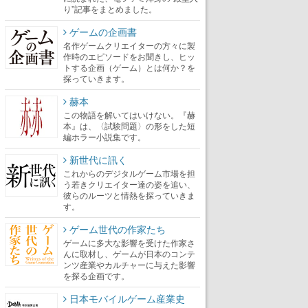
り”記事をまとめました。
ゲームの企画書
名作ゲームクリエイターの方々に製
作時のエピソードをお聞きし、ヒッ
トする企画（ゲーム）とは何か？を
探っていきます。
赫本
この物語を解いてはいけない。『赫
本』は、〈試験問題〉の形をした短
編ホラー小説集です。
新世代に訊く
これからのデジタルゲーム市場を担
う若きクリエイター達の姿を追い、
彼らのルーツと情熱を探っていきま
す。
ゲーム世代の作家たち
ゲームに多大な影響を受けた作家さ
んに取材し、ゲームが日本のコンテ
ンツ産業やカルチャーに与えた影響
を探る企画です。
日本モバイルゲーム産業史