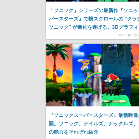
「ソニック」シリーズの最新作『ソニッ
パースターズ』で横スクロールの “クラ
ソニック” が進化を遂げる。3Dグラフ
より、横だけでなく「奥」にも進める立
2023年9月
演出に【TGS2023】
『ソニックスーパースターズ』最新映像
開。ソニック、テイルズ、ナックルズ、
の能力をそれぞれ紹介