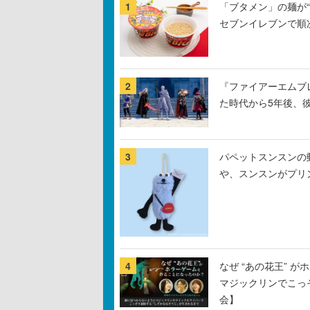
1
「ブタメン」の麺が“
セブンイレブンで順
2
『ファイアーエムブ
た時代から5年後、
3
パペットスンスンの
や、スンスンがプリ
4
なぜ “あの花王” 
マジックリンでこっ
会】