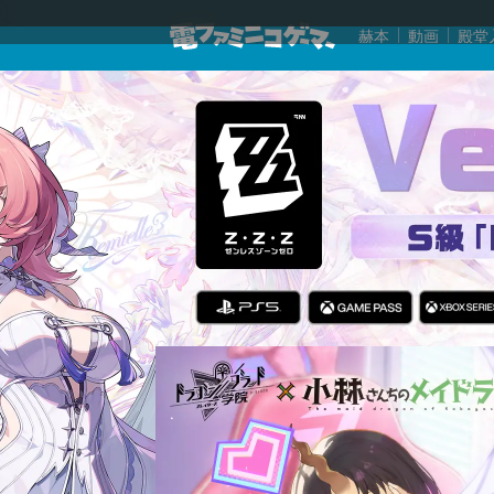
赫本
動画
殿堂