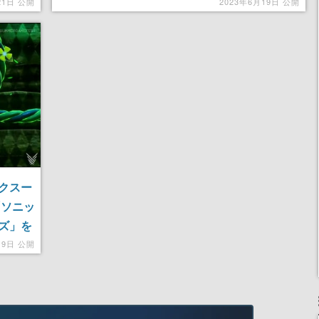
“捨て身” となり、敵に当たって続々と消えてい
21日 公開
2023年6月19日 公開
く
クスー
「ソニッ
ズ」を
月9日 公開