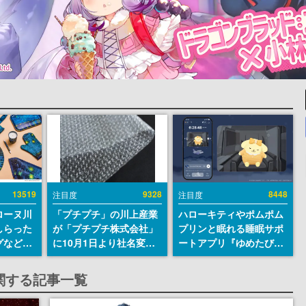
13519
9328
8448
注目度
注目度
ローヌ川
「プチプチ」の川上産業
ハローキティやポムポム
しらった
が「プチプチ株式会社」
プリンと眠れる睡眠サポ
グなどが
に10月1日より社名変更
ートアプリ『ゆめたび』
時より2
へ。創業58年で初めての
が配信中。キャラごとの
販売
変更で、“プチッ”と鳴る
ASMRや目覚ましアラー
関する記事一覧
おなじみの緩衝材が会社
ムも搭載
の名前に