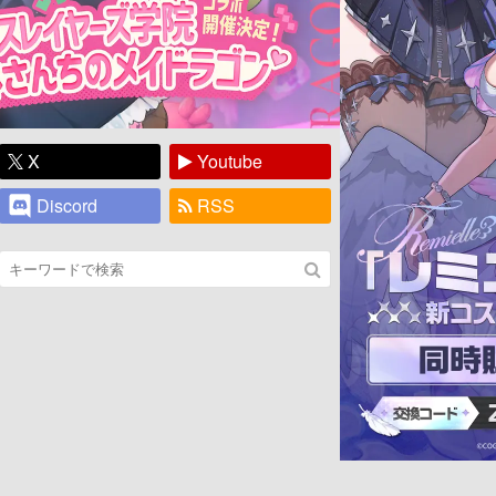
X
Youtube
Discord
RSS