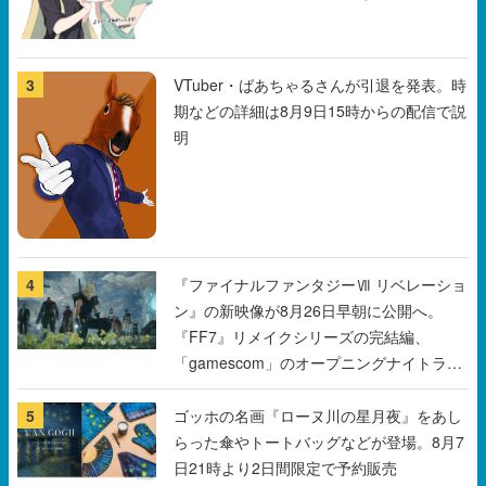
まだ続きがある！
3
VTuber・ばあちゃるさんが引退を発表。時
期などの詳細は8月9日15時からの配信で説
明
4
『ファイナルファンタジーⅦ リベレーショ
ン』の新映像が8月26日早朝に公開へ。
『FF7』リメイクシリーズの完結編、
「gamescom」のオープニングナイトライ
ブにてディレクターの浜口直樹氏が登壇す
る予定
5
ゴッホの名画『ローヌ川の星月夜』をあし
らった傘やトートバッグなどが登場。8月7
日21時より2日間限定で予約販売