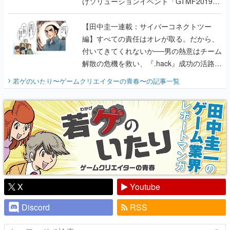
けソリューションイベント「GTMF2019」
に行って、より理解を深めよう【PR】
【田中圭一連載：サイバーコネクトツー
編】すべての責任はオレが取る。だから、
付いてきてくれないか──男の熱意はチーム
解散の危機を救い、『.hack』成功の活路を
開く。業界の快男児・松山 洋に流れる血は
若ゲのいたり〜ゲームクリエイターの青春〜
の記事一覧
『少年ジャンプ』色だった【若ゲのいた
り】
X
Youtube
Discord
RSS