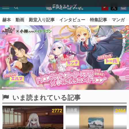
広告をスキップ
赫本
動画
殿堂入り記事
インタビュー
特集記事
マンガ
いま読まれている記事
ピックアップ
注目度
2772
注目度
2464
電ファミのいま読まれている記事ランキング
アプリセール情報