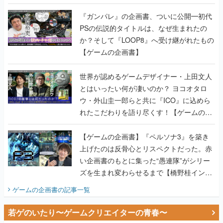
書】
『ガンパレ』の企画書、ついに公開━初代
PSの伝説的タイトルは、なぜ生まれたの
か？そして『LOOP8』へ受け継がれたもの
【ゲームの企画書】
世界が認めるゲームデザイナー・上田文人
とはいったい何が凄いのか？ ヨコオタロ
ウ・外山圭一郎らと共に『ICO』に込めら
れたこだわりを語り尽くす！【ゲームの企
画書】
【ゲームの企画書】『ペルソナ3』を築き
上げたのは反骨心とリスペクトだった。赤
い企画書のもとに集った“愚連隊”がシリー
ズを生まれ変わらせるまで【橋野桂インタ
ビュー】
ゲームの企画書
の記事一覧
若ゲのいたり〜ゲームクリエイターの青春〜