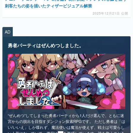
刺客たちの姿を描いたティザービジュアル解禁
2025年12月21日 公開
AD
勇者パーティはぜんめつしました。
“ぜんめつ”してしまった勇者パーティから1人だけ選んで、ともに迷
宮からの脱出を目指すダンジョン探索RPGです。 ただし勇者は「は
い/いいえ」しか喋れず、魔法使いは魔法が使えず、戦士は可愛らし