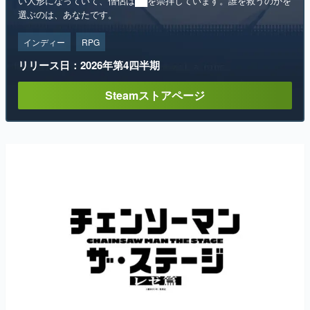
い人形になっていて、僧侶は██を崇拝しています。誰を救うのかを
選ぶのは、あなたです。
インディー
RPG
リリース日：2026年第4四半期
Steamストアページ