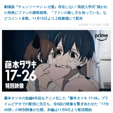
劇場版『チェンソーマン レゼ篇』存在しない“高校入学式”描かれ
た特典にファンの感情崩壊。「ファンの殺し方を知っている」な
どコメント多数。11月15日より上映劇場にて配布
2025年11月10日 公開
藤本タツキの短編8作品をアニメ化した『藤本タツキ 17-26』プラ
イムビデオでの配信に先立ち、全8話の映像を繋ぎ合わせた「17分
26秒」の特別映像が公開。本編は11月8日より配信開始