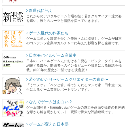
新世代に訊く
これからのデジタルゲーム市場を担う若きクリエイター達の姿
を追い、彼らのルーツと情熱を探っていきます。
ゲーム世代の作家たち
ゲームに多大な影響を受けた作家さんに取材し、ゲームが日本
のコンテンツ産業やカルチャーに与えた影響を探る企画です。
日本モバイルゲーム産業史
日本のモバイルゲーム史における主要なトピック・タイトルを
網羅するほか、開発者へのインタビューや識者による解説を掲
載。約20年の歴史が一望できる決定版！
若ゲのいたり〜ゲームクリエイターの青春〜
『うつヌケ』『ペンと箸』等で知られるマンガ家・田中圭一先
生によるゲーム業界レポートマンガです。
なんでゲームは面白い？
ゲーム開発者・hamatsu氏がゲームの魅力を画面や操作の具体的
な形から解き明かしていく、硬派で骨太な評論連載です。
ゲームが変えた日本語