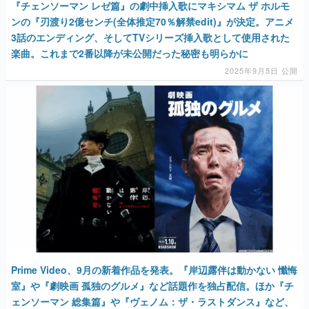
『チェンソーマン レゼ篇』の劇中挿入歌にマキシマム ザ ホルモ
ンの『刃渡り2億センチ(全体推定70％解禁edit)』が決定。アニメ
3話のエンディング、そしてTVシリーズ挿入歌として使用された
楽曲。これまで2番以降が未公開だった秘密も明らかに
2025年9月5日 公開
Prime Video、9月の新着作品を発表。『岸辺露伴は動かない 懺悔
室』や『劇映画 孤独のグルメ』など話題作を独占配信。ほか『チ
ェンソーマン 総集篇』や『ヴェノム：ザ・ラストダンス』など、