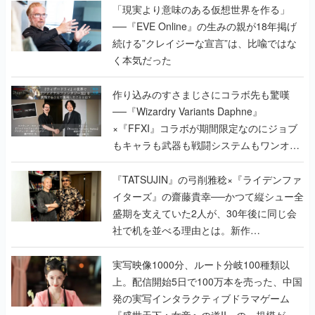
「現実より意味のある仮想世界を作る」
──『EVE Online』の生みの親が18年掲げ
続ける”クレイジーな宣言”は、比喩ではな
く本気だった
作り込みのすさまじさにコラボ先も驚嘆
──『Wizardry Variants Daphne』
×『FFXI』コラボが期間限定なのにジョブ
もキャラも武器も戦闘システムもワンオフ
で作り込まれた理由を両ディレクターに聞
く
『TATSUJIN』の弓削雅稔×『ライデンファ
イターズ』の齋藤貴幸──かつて縦シュー全
盛期を支えていた2人が、30年後に同じ会
社で机を並べる理由とは。新作
『TATSUJIN EXTREME』で初タッグを組
んだレジェンド2人に訊く開発秘話
実写映像1000分、ルート分岐100種類以
上。配信開始5日で100万本を売った、中国
発の実写インタラクティブドラマゲーム
『盛世天下：女帝への道II』の、規模が違