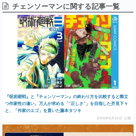
チェンソーマンに関する記事一覧
日本のコンテンツ産業やカルチャーに与えた影響を探る企
画です。
日本モバイルゲーム産業史
日本のモバイルゲーム史における主要なトピック・タイト
ルを網羅するほか、開発者へのインタビューや識者による
解説を掲載。約20年の歴史が一望できる決定版！
若ゲのいたり〜ゲームクリエイターの青春〜
『うつヌケ』『ペンと箸』等で知られるマンガ家・田中圭
一先生によるゲーム業界レポートマンガです。
なんでゲームは面白い？
ゲーム開発者・hamatsu氏がゲームの魅力を画面や操作の
具体的な形から解き明かしていく、硬派で骨太な評論連載
です。
ゲームが変えた日本語
『呪術廻戦』と『チェンソーマン』の終わり方を比較すると際立
「経験値」「裏技」「ラスボス」… ゲームにまつわる言葉
の起源や用法の変遷を、コンピューター文化史研究家・タ
つ作家性の違い。万人が求める「“正しさ”」を目指した芥見下々
イニーP氏が徹底調査。
と、「作家のエゴ」を貫いた藤本タツキ
2026年6月24日 公開
カテゴリ
特集記事