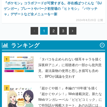
『ポケモン』コラボフードが可愛すぎる。存在感ばつぐんな「DJ
ゲンガー」プレートやパーク初登場の「ヒトモシ」「バケッチ
ャ」デザートなど全メニューを一新
2024年8月20日 公開
1
2
3
ランキング
1
「タバコを止められない猫耳キャラを描く
深夜枠アニメ」に視聴者の一部から批判意
見。違法薬物の使用と思しき描写も含め
て、BPOが議論を交わす
2
『超かぐや姫！』本編の“10年後”を描く
『超かぐやメシ！』Web連載決定。新たな
Webマンガレーベル「ビビビコミック」に
て特別話が掲載スタート、あのお話には…