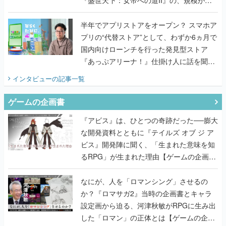
うこだわりをプロデューサーに聞いた
半年でアプリストアをオープン？ スマホア
プリの“代替ストア”として、わずか6ヵ月で
国内向けローンチを行った発見型ストア
『あっぷアリーナ！』仕掛け人に話を聞い
てみた
インタビュー
の記事一覧
ゲームの企画書
『アビス』は、ひとつの奇跡だった──膨大
な開発資料とともに『テイルズ オブ ジ ア
ビス』開発陣に聞く、「生まれた意味を知
るRPG」が生まれた理由【ゲームの企画
書】
なにが、人を「ロマンシング」させるの
か？『ロマサガ2』当時の企画書とキャラ
設定画から迫る、河津秋敏がRPGに生み出
した「ロマン」の正体とは【ゲームの企画