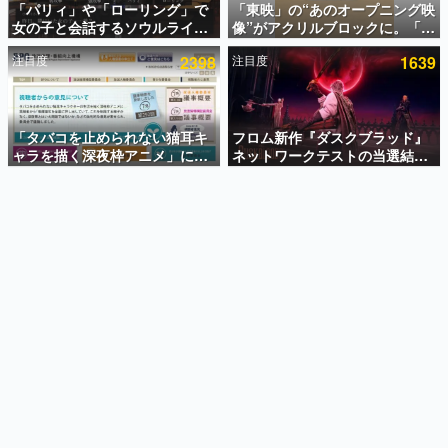
「パリィ」や「ローリング」で
「東映」の“あのオープニング映
女の子と会話するソウルライク
像”がアクリルブロックに。「東
インタビュー
恋愛ゲーム『小早川さんはソウ
映ヒストリカル グッズコレクシ
注目度
2398
注目度
1639
ルライク』無料公開。返事に失
ョン」が8月下旬より発売
連載・特集一覧
敗すると「YOU DIED」
殿堂入り記事
SNS拡散数が数千以上！ ページビュー数万以上！ などな
「タバコを止められない猫耳キ
フロム新作『ダスクブラッド』
ど。多くの人々に読まれた、電ファミ渾身の“殿堂入り”記
ャラを描く深夜枠アニメ」に視
ネットワークテストの当選結果
事をまとめました。
聴者の一部から批判意見。違法
が8月7日22時に発表。応募サイ
薬物の使用と思しき描写も含め
トのマイページから確認可能、
ゲームの企画書
て、BPOが議論を交わす
テスト実施は8月21日～24日
名作ゲームクリエイターの方々に製作時のエピソードをお
聞きし、ヒットする企画（ゲーム）とは何か？を探ってい
きます。
赫本
この物語を解いてはいけない。『赫本』は、〈試験問題〉
の形をした短編ホラー小説集です。
新世代に訊く
これからのデジタルゲーム市場を担う若きクリエイター達
の姿を追い、彼らのルーツと情熱を探っていきます。
ゲーム世代の作家たち
ゲームに多大な影響を受けた作家さんに取材し、ゲームが