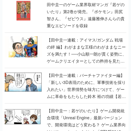
田中圭一のゲーム業界取材マンガ『若ゲの
いたり』第2巻が発売。『ポケモン』田尻
智さん、『ゼビウス』遠藤雅伸さんらの貴
重なエピソードを収録
【田中圭一連載：アイマス/ガンダム 戦場
の絆 編】わがままな王様のわがままなニー
ズを満たす！──小山順一朗が貫く姿勢に、
ゲームクリエイターとしての矜持を見た
【若ゲのいたり最終回】
【田中圭一連載：バーチャファイター編】
「新しい3D表現のために、軍事技術を採り
入れたい」世界情勢を味方につけて、ゲー
ムに革命をもたらした鈴木 裕の功績【若ゲ
のいたり】
【田中圭一：若ゲのいたり】ゲーム開発統
合環境「Unreal Engine」最新バージョン
で、開発環境はどう変わる？ ゲーム業界向