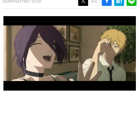
2025年9月19日 12:52
反応
日本のコンテンツ産業やカルチャーに与えた影響を探る企
画です。
日本モバイルゲーム産業史
日本のモバイルゲーム史における主要なトピック・タイト
ルを網羅するほか、開発者へのインタビューや識者による
解説を掲載。約20年の歴史が一望できる決定版！
若ゲのいたり〜ゲームクリエイターの青春〜
『うつヌケ』『ペンと箸』等で知られるマンガ家・田中圭
一先生によるゲーム業界レポートマンガです。
なんでゲームは面白い？
ゲーム開発者・hamatsu氏がゲームの魅力を画面や操作の
具体的な形から解き明かしていく、硬派で骨太な評論連載
です。
ゲームが変えた日本語
「経験値」「裏技」「ラスボス」… ゲームにまつわる言葉
の起源や用法の変遷を、コンピューター文化史研究家・タ
イニーP氏が徹底調査。
カテゴリ
特集記事