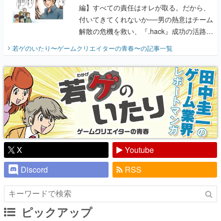
編】すべての責任はオレが取る。だから、
付いてきてくれないか──男の熱意はチーム
解散の危機を救い、『.hack』成功の活路を
開く。業界の快男児・松山 洋に流れる血は
若ゲのいたり〜ゲームクリエイターの青春〜
の記事一覧
『少年ジャンプ』色だった【若ゲのいた
り】
X
Youtube
Discord
RSS
ピックアップ