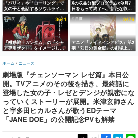
「パリィ」や「ローリング」で
Xの収益分配プログラムが9月7
女の子と会話するソウルライク
日をもって終了へ。新たな収益
インタビュー
恋愛ゲーム『小早川さんはソウ
化制度「Original Content
注目度
3641
注目度
3476
ルライク』無料公開。返事に失
Rewards Program」を発表
連載・特集一覧
敗すると「YOU DIED」
殿堂入り記事
SNS拡散数が数千以上！ ページビュー数万以上！ などな
『機動戦士ガンダム』の「シャ
アニメ『メイドインアビス』第2
ど。多くの人々に読まれた、電ファミ渾身の“殿堂入り”記
ア専用ザクⅡ」をイメージした
期「烈日の黄金郷」の劇場上映
事をまとめました。
散水ホースリールが予約開始。
が決定！レグ役・伊瀬茉莉也さ
本体にはシャアのパーソナルマ
んらが登壇する舞台挨拶も実施
ゲームの企画書
ホーム
ニュース
ークやジオン公国軍のエンブレ
名作ゲームクリエイターの方々に製作時のエピソードをお
聞きし、ヒットする企画（ゲーム）とは何か？を探ってい
ム、型式番号などを配置
劇場版『チェンソーマン レゼ篇』本日公
きます。
開。TVアニメのその後を描き、最終話に
赫本
この物語を解いてはいけない。『赫本』は、〈試験問題〉
登場した女の子・レゼとデンジが親密にな
の形をした短編ホラー小説集です。
っていくストーリーが展開。米津玄師さん
と宇多田ヒカルさんが歌うEDテーマ
新世代に訊く
これからのデジタルゲーム市場を担う若きクリエイター達
「JANE DOE」の公開記念PVも解禁
の姿を追い、彼らのルーツと情熱を探っていきます。
ゲーム世代の作家たち
ゲームに多大な影響を受けた作家さんに取材し、ゲームが