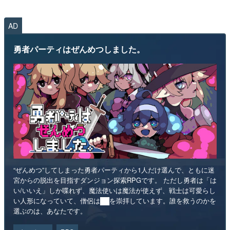
AD
勇者パーティはぜんめつしました。
“ぜんめつ”してしまった勇者パーティから1人だけ選んで、ともに迷
宮からの脱出を目指すダンジョン探索RPGです。 ただし勇者は「は
い/いいえ」しか喋れず、魔法使いは魔法が使えず、戦士は可愛らし
い人形になっていて、僧侶は██を崇拝しています。誰を救うのかを
選ぶのは、あなたです。