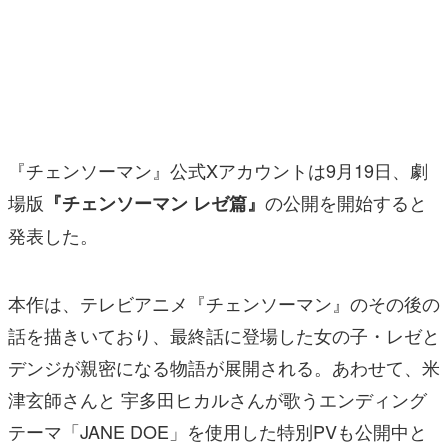
マンガ
女性向け
アプリレビュー
その他
『チェンソーマン』公式Xアカウントは9月19日、劇
場版
の公開を開始すると
『チェンソーマン レゼ篇』
電ファミニコゲーマーとは？
発表した。
運営：株式会社マレ
本作は、テレビアニメ『チェンソーマン』のその後の
話を描きいており、最終話に登場した女の子・レゼと
デンジが親密になる物語が展開される。あわせて、米
津玄師さんと 宇多田ヒカルさんが歌うエンディング
テーマ「JANE DOE」を使用した特別PVも公開中と