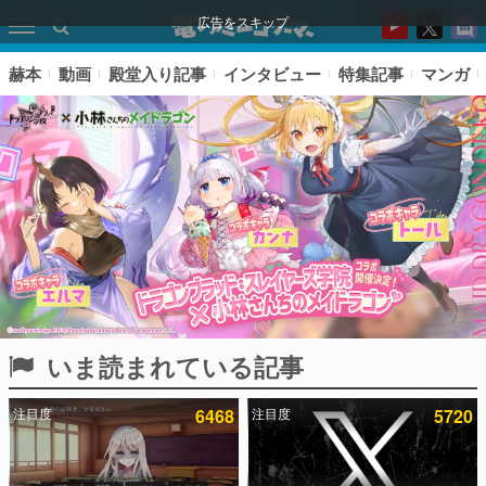
広告をスキップ
赫本
動画
殿堂入り記事
インタビュー
特集記事
マンガ
いま読まれている記事
ピックアップ
注目度
6468
注目度
5720
電ファミのいま読まれている記事ランキング
アプリセール情報