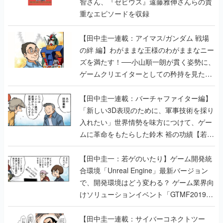
智さん、『ゼビウス』遠藤雅伸さんらの貴
重なエピソードを収録
【田中圭一連載：アイマス/ガンダム 戦場
の絆 編】わがままな王様のわがままなニー
ズを満たす！──小山順一朗が貫く姿勢に、
ゲームクリエイターとしての矜持を見た
【若ゲのいたり最終回】
【田中圭一連載：バーチャファイター編】
「新しい3D表現のために、軍事技術を採り
入れたい」世界情勢を味方につけて、ゲー
ムに革命をもたらした鈴木 裕の功績【若ゲ
のいたり】
【田中圭一：若ゲのいたり】ゲーム開発統
合環境「Unreal Engine」最新バージョン
で、開発環境はどう変わる？ ゲーム業界向
けソリューションイベント「GTMF2019」
に行って、より理解を深めよう【PR】
【田中圭一連載：サイバーコネクトツー