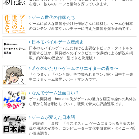
を追い、彼らのルーツと情熱を探っていきます。
ゲーム世代の作家たち
ゲームに多大な影響を受けた作家さんに取材し、ゲームが日本
のコンテンツ産業やカルチャーに与えた影響を探る企画です。
日本モバイルゲーム産業史
日本のモバイルゲーム史における主要なトピック・タイトルを
網羅するほか、開発者へのインタビューや識者による解説を掲
載。約20年の歴史が一望できる決定版！
若ゲのいたり〜ゲームクリエイターの青春〜
『うつヌケ』『ペンと箸』等で知られるマンガ家・田中圭一先
生によるゲーム業界レポートマンガです。
なんでゲームは面白い？
ゲーム開発者・hamatsu氏がゲームの魅力を画面や操作の具体的
な形から解き明かしていく、硬派で骨太な評論連載です。
ゲームが変えた日本語
「経験値」「裏技」「ラスボス」… ゲームにまつわる言葉の起
源や用法の変遷を、コンピューター文化史研究家・タイニーP氏
が徹底調査。