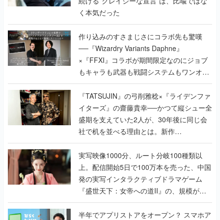
続ける”クレイジーな宣言”は、比喩ではな
く本気だった
作り込みのすさまじさにコラボ先も驚嘆
──『Wizardry Variants Daphne』
×『FFXI』コラボが期間限定なのにジョブ
もキャラも武器も戦闘システムもワンオフ
で作り込まれた理由を両ディレクターに聞
く
『TATSUJIN』の弓削雅稔×『ライデンファ
イターズ』の齋藤貴幸──かつて縦シュー全
盛期を支えていた2人が、30年後に同じ会
社で机を並べる理由とは。新作
『TATSUJIN EXTREME』で初タッグを組
んだレジェンド2人に訊く開発秘話
実写映像1000分、ルート分岐100種類以
上。配信開始5日で100万本を売った、中国
発の実写インタラクティブドラマゲーム
『盛世天下：女帝への道II』の、規模が違
うこだわりをプロデューサーに聞いた
半年でアプリストアをオープン？ スマホア