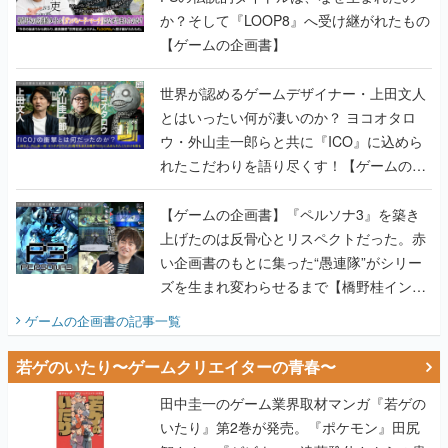
か？そして『LOOP8』へ受け継がれたもの
【ゲームの企画書】
世界が認めるゲームデザイナー・上田文人
とはいったい何が凄いのか？ ヨコオタロ
ウ・外山圭一郎らと共に『ICO』に込めら
れたこだわりを語り尽くす！【ゲームの企
画書】
【ゲームの企画書】『ペルソナ3』を築き
上げたのは反骨心とリスペクトだった。赤
い企画書のもとに集った“愚連隊”がシリー
ズを生まれ変わらせるまで【橋野桂インタ
ビュー】
ゲームの企画書
の記事一覧
若ゲのいたり〜ゲームクリエイターの青春〜
田中圭一のゲーム業界取材マンガ『若ゲの
いたり』第2巻が発売。『ポケモン』田尻