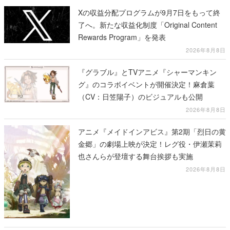
Xの収益分配プログラムが9月7日をもって終
了へ。新たな収益化制度「Original Content
Rewards Program」を発表
2026年8月8日
『グラブル』とTVアニメ『シャーマンキン
グ』のコラボイベントが開催決定！麻倉葉
（CV：日笠陽子）のビジュアルも公開
2026年8月8日
アニメ『メイドインアビス』第2期「烈日の黄
金郷」の劇場上映が決定！レグ役・伊瀬茉莉
也さんらが登壇する舞台挨拶も実施
2026年8月8日