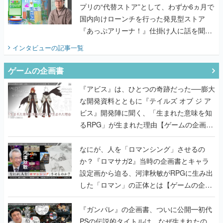
プリの“代替ストア”として、わずか6ヵ月で
国内向けローンチを行った発見型ストア
『あっぷアリーナ！』仕掛け人に話を聞い
てみた
インタビュー
の記事一覧
ゲームの企画書
『アビス』は、ひとつの奇跡だった──膨大
な開発資料とともに『テイルズ オブ ジ ア
ビス』開発陣に聞く、「生まれた意味を知
るRPG」が生まれた理由【ゲームの企画
書】
なにが、人を「ロマンシング」させるの
か？『ロマサガ2』当時の企画書とキャラ
設定画から迫る、河津秋敏がRPGに生み出
した「ロマン」の正体とは【ゲームの企画
書】
『ガンパレ』の企画書、ついに公開━初代
PSの伝説的タイトルは、なぜ生まれたの