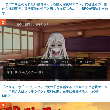
「タバコを止められない猫耳キャラを描く深夜枠アニメ」に視聴者の一部
から批判意見。違法薬物の使用と思しき描写も含めて、BPOが議論を交わ
す
2
「パリィ」や「ローリング」で女の子と会話するソウルライク恋愛ゲーム
『小早川さんはソウルライク』無料公開。返事に失敗すると「YOU
DIED」
3