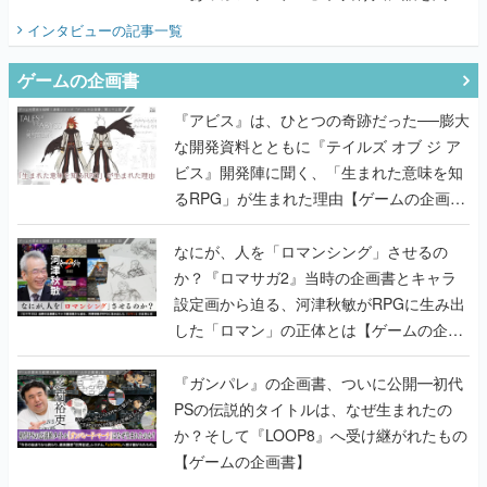
てみた
インタビュー
の記事一覧
ゲームの企画書
『アビス』は、ひとつの奇跡だった──膨大
な開発資料とともに『テイルズ オブ ジ ア
ビス』開発陣に聞く、「生まれた意味を知
るRPG」が生まれた理由【ゲームの企画
書】
なにが、人を「ロマンシング」させるの
か？『ロマサガ2』当時の企画書とキャラ
設定画から迫る、河津秋敏がRPGに生み出
した「ロマン」の正体とは【ゲームの企画
書】
『ガンパレ』の企画書、ついに公開━初代
PSの伝説的タイトルは、なぜ生まれたの
か？そして『LOOP8』へ受け継がれたもの
【ゲームの企画書】