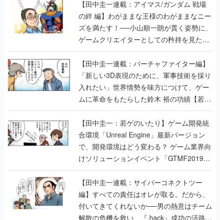
【田中圭一連載：アイマス/ガンダム 戦場
の絆 編】わがままな王様のわがままなニー
ズを満たす！──小山順一朗が貫く姿勢に、
ゲームクリエイターとしての矜持を見た
【若ゲのいたり最終回】
【田中圭一連載：バーチャファイター編】
「新しい3D表現のために、軍事技術を採り
入れたい」世界情勢を味方につけて、ゲー
ムに革命をもたらした鈴木 裕の功績【若ゲ
のいたり】
【田中圭一：若ゲのいたり】ゲーム開発統
合環境「Unreal Engine」最新バージョン
で、開発環境はどう変わる？ ゲーム業界向
けソリューションイベント「GTMF2019」
に行って、より理解を深めよう【PR】
【田中圭一連載：サイバーコネクトツー
編】すべての責任はオレが取る。だから、
付いてきてくれないか──男の熱意はチーム
解散の危機を救い、『.hack』成功の活路を