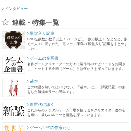
インタビュー
連載・特集一覧
殿堂入り記事
SNS拡散数が数千以上！ ページビュー数万以上！ などなど。多
くの人々に読まれた、電ファミ渾身の“殿堂入り”記事をまとめま
した。
ゲームの企画書
名作ゲームクリエイターの方々に製作時のエピソードをお聞き
し、ヒットする企画（ゲーム）とは何か？を探っていきます。
赫本
この物語を解いてはいけない。『赫本』は、〈試験問題〉の形
をした短編ホラー小説集です。
新世代に訊く
これからのデジタルゲーム市場を担う若きクリエイター達の姿
を追い、彼らのルーツと情熱を探っていきます。
ゲーム世代の作家たち