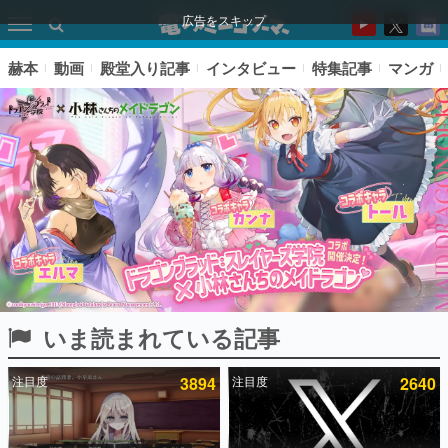
広告をスキップ
赫本
動画
殿堂入り記事
インタビュー
特集記事
マンガ
いま読まれている記事
ピックアップ
注目度
3894
注目度
2640
電ファミのいま読まれている記事ランキング
アプリセール情報