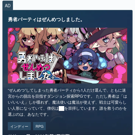
AD
勇者パーティはぜんめつしました。
“ぜんめつ”してしまった勇者パーティから1人だけ選んで、ともに迷
宮からの脱出を目指すダンジョン探索RPGです。 ただし勇者は「は
い/いいえ」しか喋れず、魔法使いは魔法が使えず、戦士は可愛らし
い人形になっていて、僧侶は██を崇拝しています。誰を救うのかを
選ぶのは、あなたです。
インディー
RPG