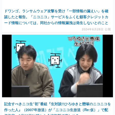
ドワンゴ、ランサムウェア攻撃を受け「一部情報の漏えい」を確
認したと報告。「ニコニコ」サービスをふくむ顧客クレジットカ
ード情報については、同社からの情報漏洩は発生しないとのこと
2024年6月28日 公開
記念すべきニコ生“初”番組『生対談!!ひろゆきと戀塚のニコニコを
作った人』（2007年放送）が「ニコニコ生放送（Re:仮）」で配