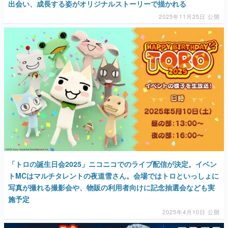
出会い、成長する姿がオリジナルストーリーで描かれる
2025年11月25日 公開
「トロの誕⽣⽇会2025」ニコニコでのライブ配信が決定。イベン
トMCはマルチタレントの夜道雪さん。会場ではトロといっしょに
写真が撮れる撮影会や、物販の利用者向けに記念抽選会なども実
施予定
2025年4月10日 公開