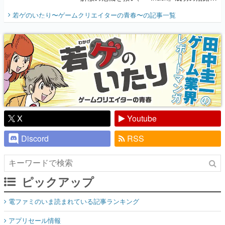
開く。業界の快男児・松山 洋に流れる血は
若ゲのいたり〜ゲームクリエイターの青春〜
の記事一覧
『少年ジャンプ』色だった【若ゲのいた
り】
X
Youtube
Discord
RSS
ピックアップ
電ファミのいま読まれている記事ランキング
アプリセール情報