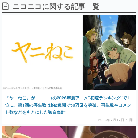
ニコニコに関する記事一覧
日本のコンテンツ産業やカルチャーに与えた影響を探る企
画です。
日本モバイルゲーム産業史
日本のモバイルゲーム史における主要なトピック・タイト
ルを網羅するほか、開発者へのインタビューや識者による
解説を掲載。約20年の歴史が一望できる決定版！
若ゲのいたり〜ゲームクリエイターの青春〜
『うつヌケ』『ペンと箸』等で知られるマンガ家・田中圭
一先生によるゲーム業界レポートマンガです。
なんでゲームは面白い？
ゲーム開発者・hamatsu氏がゲームの魅力を画面や操作の
具体的な形から解き明かしていく、硬派で骨太な評論連載
です。
ゲームが変えた日本語
『ヤニねこ』がニコニコの2026年夏アニメ“初速ランキング”で1
「経験値」「裏技」「ラスボス」… ゲームにまつわる言葉
の起源や用法の変遷を、コンピューター文化史研究家・タ
位に。第1話の再生数は約2週間で50万回を突破。再生数やコメン
イニーP氏が徹底調査。
ト数などをもとにした独自集計
2026年7月17日 公開
カテゴリ
特集記事