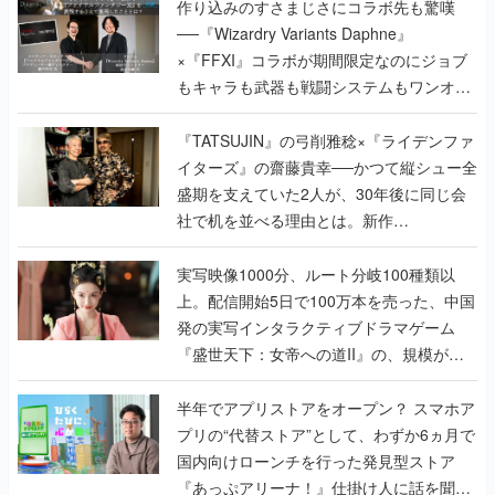
作り込みのすさまじさにコラボ先も驚嘆
──『Wizardry Variants Daphne』
×『FFXI』コラボが期間限定なのにジョブ
もキャラも武器も戦闘システムもワンオフ
で作り込まれた理由を両ディレクターに聞
く
『TATSUJIN』の弓削雅稔×『ライデンファ
イターズ』の齋藤貴幸──かつて縦シュー全
盛期を支えていた2人が、30年後に同じ会
社で机を並べる理由とは。新作
『TATSUJIN EXTREME』で初タッグを組
んだレジェンド2人に訊く開発秘話
実写映像1000分、ルート分岐100種類以
上。配信開始5日で100万本を売った、中国
発の実写インタラクティブドラマゲーム
『盛世天下：女帝への道II』の、規模が違
うこだわりをプロデューサーに聞いた
半年でアプリストアをオープン？ スマホア
プリの“代替ストア”として、わずか6ヵ月で
国内向けローンチを行った発見型ストア
『あっぷアリーナ！』仕掛け人に話を聞い