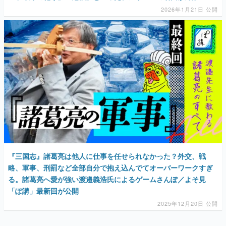
2026年1月21日 公開
『三国志』諸葛亮は他人に仕事を任せられなかった？外交、戦
略、軍事、刑罰など全部自分で抱え込んでてオーバーワークすぎ
る。諸葛亮へ愛が強い渡邉義浩氏によるゲームさんぽ／よそ見
「ぽ講」最新回が公開
2025年12月20日 公開