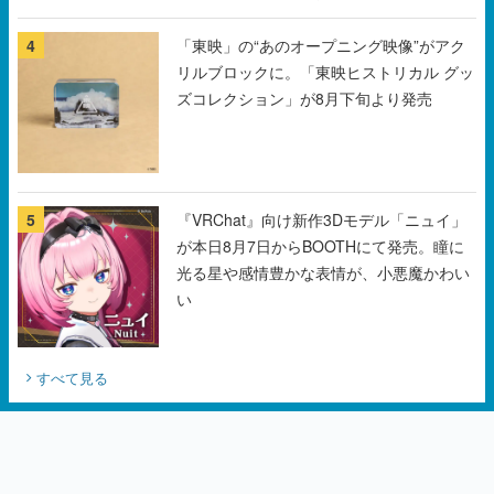
チェコのプロ野球選手から称賛の声
4
「東映」の“あのオープニング映像”がアク
リルブロックに。「東映ヒストリカル グッ
ズコレクション」が8月下旬より発売
5
『VRChat』向け新作3Dモデル「ニュイ」
が本日8月7日からBOOTHにて発売。瞳に
光る星や感情豊かな表情が、小悪魔かわい
い
すべて見る