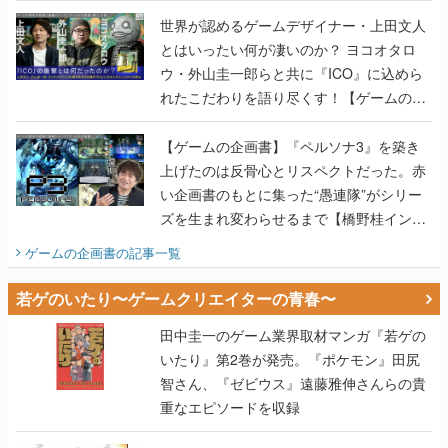
世界が認めるゲームデザイナー・上田文人
とはいったい何が凄いのか？ ヨコオタロ
ウ・外山圭一郎らと共に『ICO』に込めら
れたこだわりを語り尽くす！【ゲームの企
画書】
【ゲームの企画書】『ペルソナ3』を築き
上げたのは反骨心とリスペクトだった。赤
い企画書のもとに集った“愚連隊”がシリー
ズを生まれ変わらせるまで【橋野桂インタ
ビュー】
ゲームの企画書
の記事一覧
若ゲのいたり〜ゲームクリエイターの青春〜
田中圭一のゲーム業界取材マンガ『若ゲの
いたり』第2巻が発売。『ポケモン』田尻
智さん、『ゼビウス』遠藤雅伸さんらの貴
重なエピソードを収録