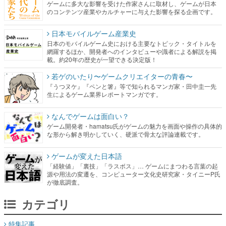
ゲームに多大な影響を受けた作家さんに取材し、ゲームが日本
のコンテンツ産業やカルチャーに与えた影響を探る企画です。
日本モバイルゲーム産業史
日本のモバイルゲーム史における主要なトピック・タイトルを
網羅するほか、開発者へのインタビューや識者による解説を掲
載。約20年の歴史が一望できる決定版！
若ゲのいたり〜ゲームクリエイターの青春〜
『うつヌケ』『ペンと箸』等で知られるマンガ家・田中圭一先
生によるゲーム業界レポートマンガです。
なんでゲームは面白い？
ゲーム開発者・hamatsu氏がゲームの魅力を画面や操作の具体的
な形から解き明かしていく、硬派で骨太な評論連載です。
ゲームが変えた日本語
「経験値」「裏技」「ラスボス」… ゲームにまつわる言葉の起
源や用法の変遷を、コンピューター文化史研究家・タイニーP氏
が徹底調査。
カテゴリ
特集記事