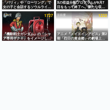
「パリィ」や「ローリング」で
Xの収益分配プログラムが9月7
女の子と会話するソウルライク
日をもって終了へ。新たな収益
インタビュー
恋愛ゲーム『小早川さんはソウ
化制度「Original Content
注目度
1727
注目度
1232
ルライク』無料公開。返事に失
Rewards Program」を発表
連載・特集一覧
敗すると「YOU DIED」
殿堂入り記事
SNS拡散数が数千以上！ ページビュー数万以上！ などな
『機動戦士ガンダム』の「シャ
アニメ『メイドインアビス』第2
ど。多くの人々に読まれた、電ファミ渾身の“殿堂入り”記
ア専用ザクⅡ」をイメージした
期「烈日の黄金郷」の劇場上映
事をまとめました。
散水ホースリールが予約開始。
が決定！レグ役・伊瀬茉莉也さ
本体にはシャアのパーソナルマ
んらが登壇する舞台挨拶も実施
ゲームの企画書
ークやジオン公国軍のエンブレ
名作ゲームクリエイターの方々に製作時のエピソードをお
聞きし、ヒットする企画（ゲーム）とは何か？を探ってい
ム、型式番号などを配置
きます。
赫本
この物語を解いてはいけない。『赫本』は、〈試験問題〉
の形をした短編ホラー小説集です。
新世代に訊く
これからのデジタルゲーム市場を担う若きクリエイター達
の姿を追い、彼らのルーツと情熱を探っていきます。
ゲーム世代の作家たち
ゲームに多大な影響を受けた作家さんに取材し、ゲームが