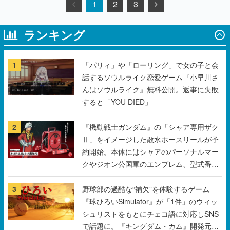
1
2
3
ランキング
1
「パリィ」や「ローリング」で女の子と会
話するソウルライク恋愛ゲーム『小早川さ
んはソウルライク』無料公開。返事に失敗
すると「YOU DIED」
2
『機動戦士ガンダム』の「シャア専用ザク
Ⅱ」をイメージした散水ホースリールが予
約開始。本体にはシャアのパーソナルマー
クやジオン公国軍のエンブレム、型式番号
などを配置
3
野球部の過酷な“補欠”を体験するゲーム
『球ひろいSimulator』が「1件」のウィッ
シュリストをもとにチェコ語に対応しSNS
で話題に。『キングダム・カム』開発元や