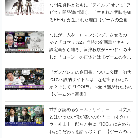
書】
なにが、人を「ロマンシング」させるの
か？『ロマサガ2』当時の企画書とキャラ
設定画から迫る、河津秋敏がRPGに生み出
した「ロマン」の正体とは【ゲームの企画
書】
『ガンパレ』の企画書、ついに公開━初代
PSの伝説的タイトルは、なぜ生まれたの
か？そして『LOOP8』へ受け継がれたもの
【ゲームの企画書】
世界が認めるゲームデザイナー・上田文人
とはいったい何が凄いのか？ ヨコオタロ
ウ・外山圭一郎らと共に『ICO』に込めら
れたこだわりを語り尽くす！【ゲームの企
画書】
【ゲームの企画書】『ペルソナ3』を築き
上げたのは反骨心とリスペクトだった。赤