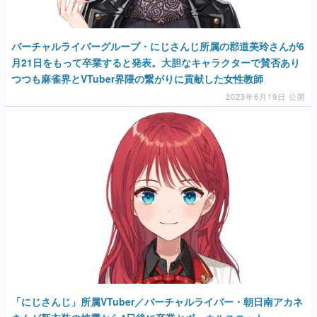
月21日をもって卒業すると発表。大胆なキャラクターで賛否あり
つつも麻雀界とVTuber界隈の繋がりに貢献した女性教師
2023年6月19日 公開
「にじさんじ」所属VTuber／バーチャルライバー・朝日南アカネ
さんが新衣装の披露から4日後に卒業とボーカルユニット
「Nornis」脱退を発表。ファンに衝撃走る
2023年5月17日 公開