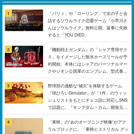
んはソウルライク』無料公開。返事に失敗
すると「YOU DIED」
2
『機動戦士ガンダム』の「シャア専用ザク
Ⅱ」をイメージした散水ホースリールが予
約開始。本体にはシャアのパーソナルマー
クやジオン公国軍のエンブレム、型式番号
などを配置
3
野球部の過酷な“補欠”を体験するゲーム
『球ひろいSimulator』が「1件」のウィッ
シュリストをもとにチェコ語に対応しSNS
で話題に。『キングダム・カム』開発元や
チェコのプロ野球選手から称賛の声
4
「東映」の“あのオープニング映像”がアク
リルブロックに。「東映ヒストリカル グッ
ズコレクション」が8月下旬より発売