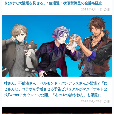
マンガ
女性向け
アプリレビュー
その他
電ファミニコゲーマーとは？
運営：株式会社マレ
叶さん、不破湊さん、ベルモンド・バンデラスさんが登場？「に
じさんじ」コラボを予感させる予告ビジュアルがマクドナルド公
式Twitterアカウントで公開。「右のやつ誰やねん」も話題に
2023年6月28日 公開