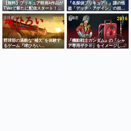
【無料】プリキュア映画4作品が
『名探偵プリキュア！』謎の怪
TVerで新たに配信スタート！な
盗「デッチ・アゲイン」の担当
インタビュー
んと2018年～2024年の映画ほぼ
キャストは天﨑滉平さんと判
注目度
3025
注目度
2816
すべてが見放題に、ぶっちゃけ
明。『Re:ゼロから始める異世
連載・特集一覧
ありえないラインナップ
界生活』オットー役、『ヒプノ
シスマイク』山田三郎役など
殿堂入り記事
SNS拡散数が数千以上！ ページビュー数万以上！ などな
野球部の過酷な“補欠”を体験す
『機動戦士ガンダム』の「シャ
ど。多くの人々に読まれた、電ファミ渾身の“殿堂入り”記
るゲーム『球ひろい
ア専用ザクⅡ」をイメージした
事をまとめました。
Simulator』が「1件」のウィッ
散水ホースリールが予約開始。
シュリストをもとにチェコ語に
本体にはシャアのパーソナルマ
ゲームの企画書
対応しSNSで話題に。『キング
ークやジオン公国軍のエンブレ
名作ゲームクリエイターの方々に製作時のエピソードをお
聞きし、ヒットする企画（ゲーム）とは何か？を探ってい
ダム・カム』開発元やチェコの
ム、型式番号などを配置
きます。
プロ野球選手から称賛の声
赫本
この物語を解いてはいけない。『赫本』は、〈試験問題〉
の形をした短編ホラー小説集です。
新世代に訊く
これからのデジタルゲーム市場を担う若きクリエイター達
の姿を追い、彼らのルーツと情熱を探っていきます。
ゲーム世代の作家たち
ゲームに多大な影響を受けた作家さんに取材し、ゲームが