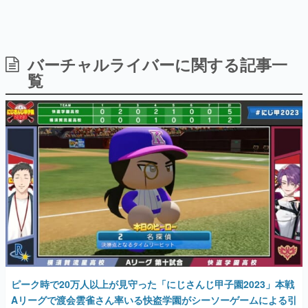
バーチャルライバーに関する記事一
日本のコンテンツ産業やカルチャーに与えた影響を探る企
画です。
覧
日本モバイルゲーム産業史
日本のモバイルゲーム史における主要なトピック・タイト
ルを網羅するほか、開発者へのインタビューや識者による
解説を掲載。約20年の歴史が一望できる決定版！
若ゲのいたり〜ゲームクリエイターの青春〜
『うつヌケ』『ペンと箸』等で知られるマンガ家・田中圭
一先生によるゲーム業界レポートマンガです。
なんでゲームは面白い？
ゲーム開発者・hamatsu氏がゲームの魅力を画面や操作の
具体的な形から解き明かしていく、硬派で骨太な評論連載
です。
ゲームが変えた日本語
「経験値」「裏技」「ラスボス」… ゲームにまつわる言葉
の起源や用法の変遷を、コンピューター文化史研究家・タ
ピーク時で20万人以上が見守った「にじさんじ甲子園2023」本戦
イニーP氏が徹底調査。
Aリーグで渡会雲雀さん率いる快盗学園がシーソーゲームによる引
き分けで大活躍を見せる。1位通過・横須賀流星の全勝も阻止
カテゴリ
2023年8月11日 公開
特集記事