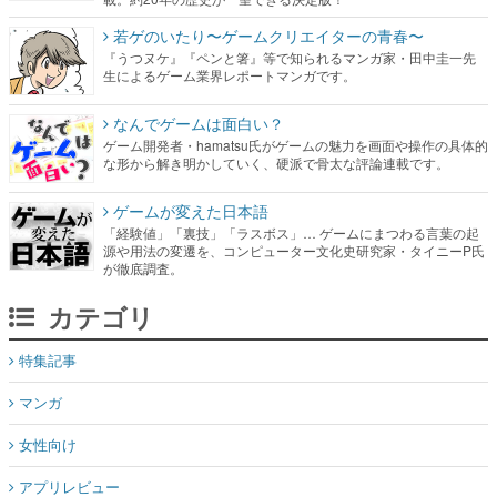
なんでゲームは面白い？
ゲーム開発者・hamatsu氏がゲームの魅力を画面や操作の具体的
な形から解き明かしていく、硬派で骨太な評論連載です。
ゲームが変えた日本語
「経験値」「裏技」「ラスボス」… ゲームにまつわる言葉の起
源や用法の変遷を、コンピューター文化史研究家・タイニーP氏
が徹底調査。
カテゴリ
特集記事
マンガ
女性向け
アプリレビュー
その他