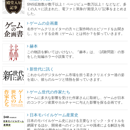
ゲームの企画書
名作ゲームクリエイターの方々に製作時のエピソードをお聞き
し、ヒットする企画（ゲーム）とは何か？を探っていきます。
赫本
この物語を解いてはいけない。『赫本』は、〈試験問題〉の形
をした短編ホラー小説集です。
新世代に訊く
これからのデジタルゲーム市場を担う若きクリエイター達の姿
を追い、彼らのルーツと情熱を探っていきます。
ゲーム世代の作家たち
ゲームに多大な影響を受けた作家さんに取材し、ゲームが日本
のコンテンツ産業やカルチャーに与えた影響を探る企画です。
日本モバイルゲーム産業史
日本のモバイルゲーム史における主要なトピック・タイトルを
網羅するほか、開発者へのインタビューや識者による解説を掲
載。約20年の歴史が一望できる決定版！
若ゲのいたり〜ゲームクリエイターの青春〜
『うつヌケ』『ペンと箸』等で知られるマンガ家・田中圭一先
生によるゲーム業界レポートマンガです。