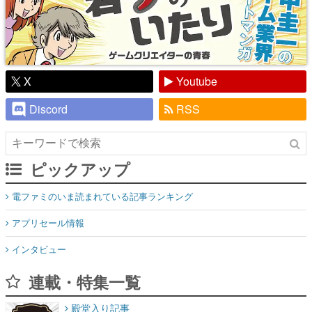
X
Youtube
Discord
RSS
ピックアップ
電ファミのいま読まれている記事ランキング
アプリセール情報
インタビュー
連載・特集一覧
殿堂入り記事
SNS拡散数が数千以上！ ページビュー数万以上！ などなど。多
くの人々に読まれた、電ファミ渾身の“殿堂入り”記事をまとめま
した。