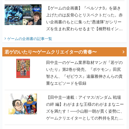
い企画書のもとに集った“愚連隊”がシリー
ズを生まれ変わらせるまで【橋野桂インタ
ビュー】
ゲームの企画書
の記事一覧
若ゲのいたり〜ゲームクリエイターの青春〜
田中圭一のゲーム業界取材マンガ『若ゲの
いたり』第2巻が発売。『ポケモン』田尻
智さん、『ゼビウス』遠藤雅伸さんらの貴
重なエピソードを収録
【田中圭一連載：アイマス/ガンダム 戦場
の絆 編】わがままな王様のわがままなニー
ズを満たす！──小山順一朗が貫く姿勢に、
ゲームクリエイターとしての矜持を見た
【若ゲのいたり最終回】
【田中圭一連載：バーチャファイター編】
「新しい3D表現のために、軍事技術を採り
入れたい」世界情勢を味方につけて、ゲー