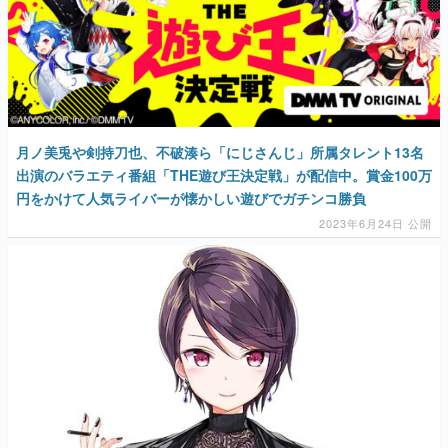
月ノ美兎や剣持刀也、不破湊ら「にじさんじ」所属タレント13名
出演のバラエティ番組「THE遊び王決定戦」が配信中。賞金100万
円をかけて人気ライバーが懐かしい遊びでガチンコ勝負
2023年6月24日 公開
バーチャルライバーグループ・にじさんじ所属の郡道美玲さんが6