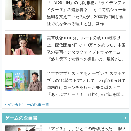
社で机を並べる理由とは。新作
『TATSUJIN EXTREME』で初タッグを組
んだレジェンド2人に訊く開発秘話
実写映像1000分、ルート分岐100種類以
上。配信開始5日で100万本を売った、中国
発の実写インタラクティブドラマゲーム
『盛世天下：女帝への道II』の、規模が違
うこだわりをプロデューサーに聞いた
半年でアプリストアをオープン？ スマホア
プリの“代替ストア”として、わずか6ヵ月で
国内向けローンチを行った発見型ストア
『あっぷアリーナ！』仕掛け人に話を聞い
てみた
インタビュー
の記事一覧
ゲームの企画書
『アビス』は、ひとつの奇跡だった──膨大
な開発資料とともに『テイルズ オブ ジ ア
ビス』開発陣に聞く、「生まれた意味を知
るRPG」が生まれた理由【ゲームの企画