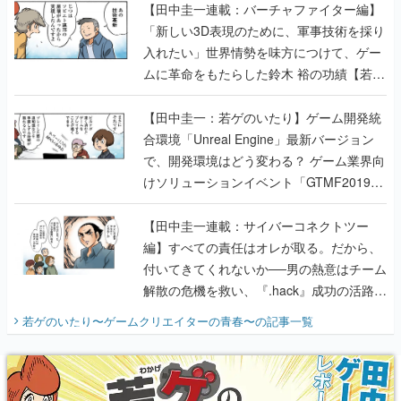
ムに革命をもたらした鈴木 裕の功績【若ゲ
のいたり】
【田中圭一：若ゲのいたり】ゲーム開発統
合環境「Unreal Engine」最新バージョン
で、開発環境はどう変わる？ ゲーム業界向
けソリューションイベント「GTMF2019」
に行って、より理解を深めよう【PR】
【田中圭一連載：サイバーコネクトツー
編】すべての責任はオレが取る。だから、
付いてきてくれないか──男の熱意はチーム
解散の危機を救い、『.hack』成功の活路を
開く。業界の快男児・松山 洋に流れる血は
若ゲのいたり〜ゲームクリエイターの青春〜
の記事一覧
『少年ジャンプ』色だった【若ゲのいた
り】