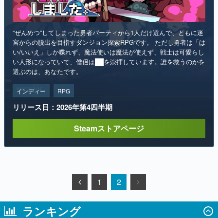
宮からの脱出を目指すダンジョン探索RPGです。 ただし勇者は「は
い/いいえ」しか喋れず、魔法使いは魔法が使えず、戦士は可愛らし
い人形になっていて、僧侶は██を崇拝しています。誰を救うのかを
選ぶのは、あなたです。
インディー
RPG
リリース日：2026年第4四半期
Steamストアページ
1
2
ランキング
1
「パリィ」や「ローリング」で女の子と会
話するソウルライク恋愛ゲーム『小早川さ