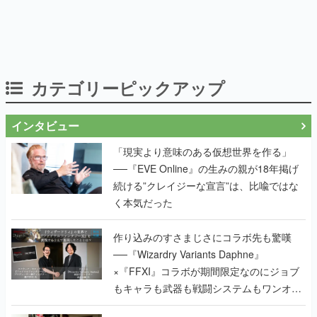
カテゴリーピックアップ
インタビュー
「現実より意味のある仮想世界を作る」
──『EVE Online』の生みの親が18年掲げ
続ける”クレイジーな宣言”は、比喩ではな
く本気だった
作り込みのすさまじさにコラボ先も驚嘆
──『Wizardry Variants Daphne』
×『FFXI』コラボが期間限定なのにジョブ
もキャラも武器も戦闘システムもワンオフ
で作り込まれた理由を両ディレクターに聞
く
『TATSUJIN』の弓削雅稔×『ライデンファ
イターズ』の齋藤貴幸──かつて縦シュー全
盛期を支えていた2人が、30年後に同じ会