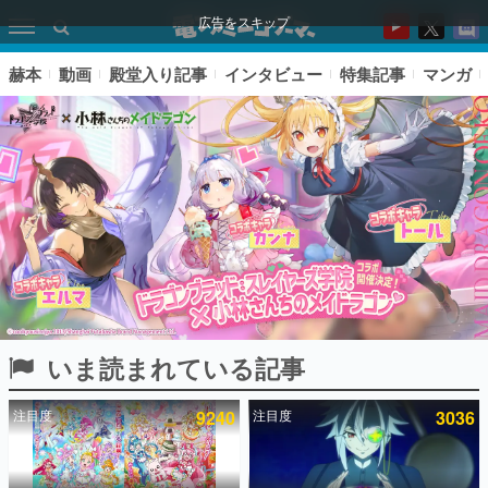
広告をスキップ
赫本
動画
殿堂入り記事
インタビュー
特集記事
マンガ
いま読まれている記事
ピックアップ
注目度
9240
注目度
3036
電ファミのいま読まれている記事ランキング
アプリセール情報