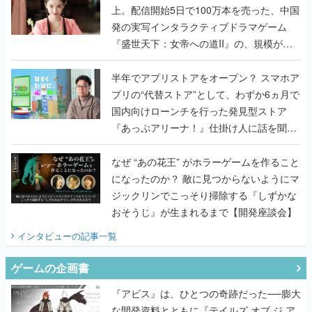
上。配信開始5日で100万本を売った、中国
発の実写インタラクティブドラマゲーム
『盛世天下：女帝への道II』の、規模が違
うこだわりをプロデューサーに聞いた
半年でアプリストアをオープン？ スマホア
プリの“代替ストア”として、わずか6ヵ月で
国内向けローンチを行った発見型ストア
『あっぷアリーナ！』仕掛け人に話を聞い
てみた
なぜ “あの花王” がホラーゲームを作ること
になったのか？ 敵に見つからないようにマ
ジックリンでこっそり掃除する『しずかな
おそうじ』が生まれるまで【開発座談会】
インタビュー
の記事一覧
ゲームの企画書
『アビス』は、ひとつの奇跡だった──膨大
な開発資料とともに『テイルズ オブ ジ ア