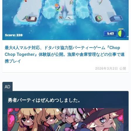
最大4人マルチ対応、ドタバタ協力型パーティーゲーム『Chop
Chop Together』体験版が公開。漁業や倉庫管理などの仕事で連
携プレイ
2026年3月2日 公開
AD
勇者パーティはぜんめつしました。