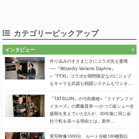
カテゴリーピックアップ
インタビュー
作り込みのすさまじさにコラボ先も驚嘆
──『Wizardry Variants Daphne』
×『FFXI』コラボが期間限定なのにジョブ
もキャラも武器も戦闘システムもワンオフ
で作り込まれた理由を両ディレクターに聞
く
『TATSUJIN』の弓削雅稔×『ライデンファ
イターズ』の齋藤貴幸──かつて縦シュー全
盛期を支えていた2人が、30年後に同じ会
社で机を並べる理由とは。新作
『TATSUJIN EXTREME』で初タッグを組
んだレジェンド2人に訊く開発秘話
実写映像1000分、ルート分岐100種類以