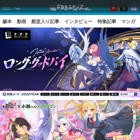
広告をスキップ
赫本
動画
殿堂入り記事
インタビュー
特集記事
マンガ
ピックアップ
電ファミのいま読まれている記事ランキング
アプリセール情報