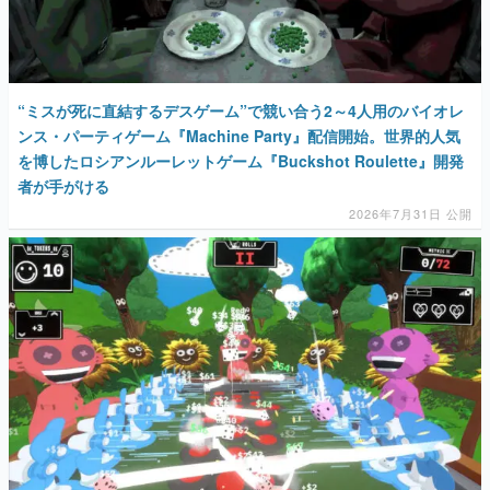
マンガ
女性向け
“ミスが死に直結するデスゲーム”で競い合う2～4人用のバイオレ
アプリレビュー
ンス・パーティゲーム『Machine Party』配信開始。世界的人気
を博したロシアンルーレットゲーム『Buckshot Roulette』開発
その他
者が手がける
2026年7月31日 公開
電ファミニコゲーマーとは？
運営：株式会社マレ