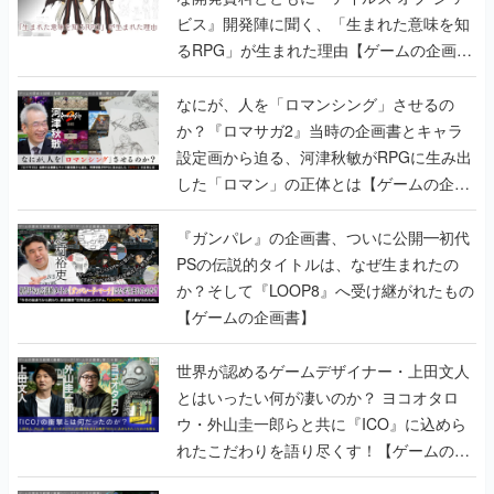
ビス』開発陣に聞く、「生まれた意味を知
るRPG」が生まれた理由【ゲームの企画
書】
なにが、人を「ロマンシング」させるの
か？『ロマサガ2』当時の企画書とキャラ
設定画から迫る、河津秋敏がRPGに生み出
した「ロマン」の正体とは【ゲームの企画
書】
『ガンパレ』の企画書、ついに公開━初代
PSの伝説的タイトルは、なぜ生まれたの
か？そして『LOOP8』へ受け継がれたもの
【ゲームの企画書】
世界が認めるゲームデザイナー・上田文人
とはいったい何が凄いのか？ ヨコオタロ
ウ・外山圭一郎らと共に『ICO』に込めら
れたこだわりを語り尽くす！【ゲームの企
画書】