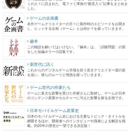
くの人々に読まれた、電ファミ渾身の“殿堂入り”記事をまとめま
した。
ゲームの企画書
名作ゲームクリエイターの方々に製作時のエピソードをお聞き
し、ヒットする企画（ゲーム）とは何か？を探っていきます。
赫本
この物語を解いてはいけない。『赫本』は、〈試験問題〉の形
をした短編ホラー小説集です。
新世代に訊く
これからのデジタルゲーム市場を担う若きクリエイター達の姿
を追い、彼らのルーツと情熱を探っていきます。
ゲーム世代の作家たち
ゲームに多大な影響を受けた作家さんに取材し、ゲームが日本
のコンテンツ産業やカルチャーに与えた影響を探る企画です。
日本モバイルゲーム産業史
日本のモバイルゲーム史における主要なトピック・タイトルを
網羅するほか、開発者へのインタビューや識者による解説を掲
載。約20年の歴史が一望できる決定版！