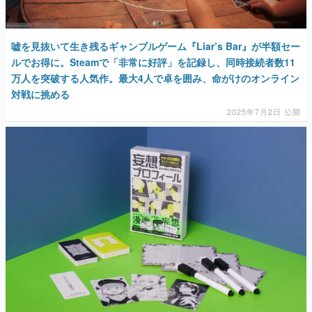
嘘を見抜いて生き残るギャンブルゲーム『Liar’s Bar』が半額セー
ルでお得に。Steamで「非常に好評」を記録し、同時接続者数11
万人を突破する人気作。最大4人で卓を囲み、命がけのオンライン
対戦に挑める
2025年7月2日 公開