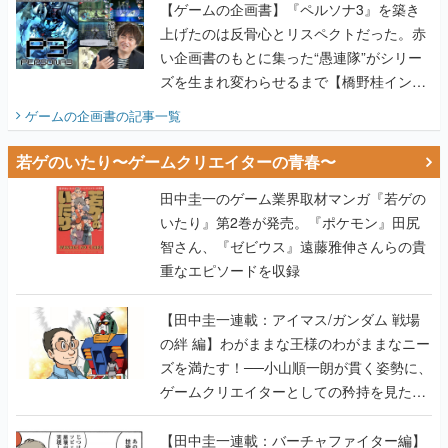
【ゲームの企画書】『ペルソナ3』を築き
上げたのは反骨心とリスペクトだった。赤
い企画書のもとに集った“愚連隊”がシリー
ズを生まれ変わらせるまで【橋野桂インタ
ビュー】
ゲームの企画書
の記事一覧
若ゲのいたり〜ゲームクリエイターの青春〜
田中圭一のゲーム業界取材マンガ『若ゲの
いたり』第2巻が発売。『ポケモン』田尻
智さん、『ゼビウス』遠藤雅伸さんらの貴
重なエピソードを収録
【田中圭一連載：アイマス/ガンダム 戦場
の絆 編】わがままな王様のわがままなニー
ズを満たす！──小山順一朗が貫く姿勢に、
ゲームクリエイターとしての矜持を見た
【若ゲのいたり最終回】
【田中圭一連載：バーチャファイター編】