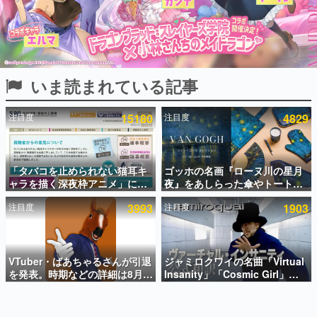
インタビュー
連載・特集一覧
殿堂入り記事
いま読まれている記事
SNS拡散数が数千以上！ ページビュー数万以上！ などな
ど。多くの人々に読まれた、電ファミ渾身の“殿堂入り”記
事をまとめました。
注目度
15180
注目度
4829
ゲームの企画書
名作ゲームクリエイターの方々に製作時のエピソードをお
聞きし、ヒットする企画（ゲーム）とは何か？を探ってい
「タバコを止められない猫耳キ
ゴッホの名画『ローヌ川の星月
きます。
ャラを描く深夜枠アニメ」に視
夜』をあしらった傘やトートバ
赫本
聴者の一部から批判意見。違法
ッグなどが登場。8月7日21時よ
この物語を解いてはいけない。『赫本』は、〈試験問題〉
注目度
3993
注目度
1903
薬物の使用と思しき描写も含め
り2日間限定で予約販売
の形をした短編ホラー小説集です。
て、BPOが議論を交わす
新世代に訊く
VTuber・ばあちゃるさんが引退
ジャミロクワイの名曲「Virtual
これからのデジタルゲーム市場を担う若きクリエイター達
の姿を追い、彼らのルーツと情熱を探っていきます。
を発表。時期などの詳細は8月9
Insanity」「Cosmic Girl」
日15時からの配信で説明
「Canned Heat」公式日本語字
幕付きMVがいきなり公開！
ゲーム世代の作家たち
「SUMMER SONIC 2026」での
ゲームに多大な影響を受けた作家さんに取材し、ゲームが