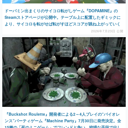
ドーパミン出まくりのサイコロ転がしゲーム『DOPAMINE』の
Steamストアページが公開中。テーブル上に配置したギミックに
より、サイコロを転がせば転がすほどスコアが跳ね上がっていく
2026年7月23日 公開
『Buckshot Roulette』開発者による2～4人プレイの“バイオレ
ンス”パーティゲーム『Machine Party』7月30日に発売決定。全
15種の「死のミニゲーム」でフレンドと争い、狡猾な手段で出し