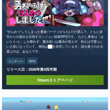
“ぜんめつ”してしまった勇者パーティから1人だけ選んで、ともに迷
宮からの脱出を目指すダンジョン探索RPGです。 ただし勇者は「は
い/いいえ」しか喋れず、魔法使いは魔法が使えず、戦士は可愛らし
い人形になっていて、僧侶は██を崇拝しています。誰を救うのかを
選ぶのは、あなたです。
インディー
RPG
リリース日：2026年第4四半期
Steamストアページ