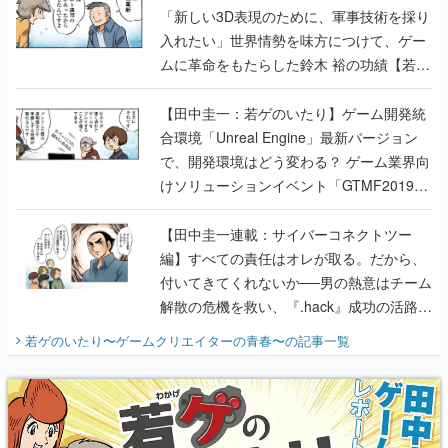
「新しい3D表現のために、軍事技術を採り
入れたい」世界情勢を味方につけて、ゲー
ムに革命をもたらした鈴木 裕の功績【若ゲ
のいたり】
【田中圭一：若ゲのいたり】ゲーム開発統
合環境「Unreal Engine」最新バージョン
で、開発環境はどう変わる？ ゲーム業界向
けソリューションイベント「GTMF2019」
に行って、より理解を深めよう【PR】
【田中圭一連載：サイバーコネクトツー
編】すべての責任はオレが取る。だから、
付いてきてくれないか──男の熱意はチーム
解散の危機を救い、『.hack』成功の活路を
開く。業界の快男児・松山 洋に流れる血は
若ゲのいたり〜ゲームクリエイターの青春〜
の記事一覧
『少年ジャンプ』色だった【若ゲのいた
り】