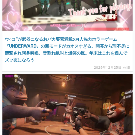
ウ○コ”が武器になるおバカ要素満載の4人協力ホラーゲーム
『UNDERWARD』の新モードがカオスすぎる。開幕から理不尽に
襲撃され阿鼻叫喚、音割れ絶叫と爆笑の嵐。年末はこれを遊んで
ズッ友になろう
2025年12月25日 公開