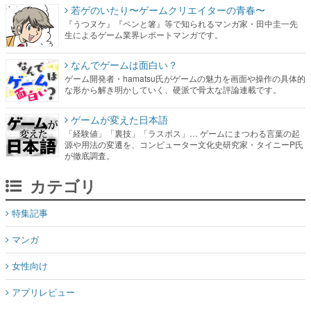
若ゲのいたり〜ゲームクリエイターの青春〜
『うつヌケ』『ペンと箸』等で知られるマンガ家・田中圭一先
生によるゲーム業界レポートマンガです。
なんでゲームは面白い？
ゲーム開発者・hamatsu氏がゲームの魅力を画面や操作の具体的
な形から解き明かしていく、硬派で骨太な評論連載です。
ゲームが変えた日本語
「経験値」「裏技」「ラスボス」… ゲームにまつわる言葉の起
源や用法の変遷を、コンピューター文化史研究家・タイニーP氏
が徹底調査。
カテゴリ
特集記事
マンガ
女性向け
アプリレビュー