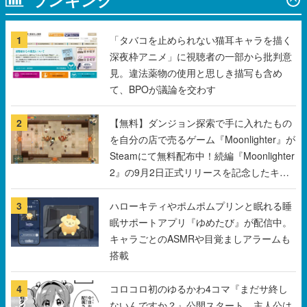
1
「タバコを止められない猫耳キャラを描く
深夜枠アニメ」に視聴者の一部から批判意
見。違法薬物の使用と思しき描写も含め
て、BPOが議論を交わす
2
【無料】ダンジョン探索で手に入れたもの
を自分の店で売るゲーム『Moonlighter』が
Steamにて無料配布中！続編『Moonlighter
2』の9月2日正式リリースを記念したキャ
ンペーン
3
ハローキティやポムポムプリンと眠れる睡
眠サポートアプリ『ゆめたび』が配信中。
キャラごとのASMRや目覚ましアラームも
搭載
4
コロコロ初のゆるかわ4コマ『まだサ終し
ないんですか？』公開スタート。主人公は