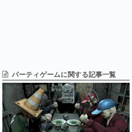
9年ぶりとなる日本公演を記念し
日本のコンテンツ産業やカルチャーに与えた影響を探る企
て
画です。
日本モバイルゲーム産業史
日本のモバイルゲーム史における主要なトピック・タイト
ルを網羅するほか、開発者へのインタビューや識者による
解説を掲載。約20年の歴史が一望できる決定版！
若ゲのいたり〜ゲームクリエイターの青春〜
『うつヌケ』『ペンと箸』等で知られるマンガ家・田中圭
一先生によるゲーム業界レポートマンガです。
なんでゲームは面白い？
ゲーム開発者・hamatsu氏がゲームの魅力を画面や操作の
パーティゲームに関する記事一覧
具体的な形から解き明かしていく、硬派で骨太な評論連載
です。
ゲームが変えた日本語
「経験値」「裏技」「ラスボス」… ゲームにまつわる言葉
の起源や用法の変遷を、コンピューター文化史研究家・タ
イニーP氏が徹底調査。
カテゴリ
特集記事