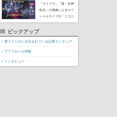
にはシャアのパーソナル
『ライドウ』『真・女神
マークやジオン公国軍の
転生』の楽曲によるスペ
エンブレム、型式番号な
シャルライブが「ニコニ
どを配置
コ生放送」で配信決定。
バトルアレンジされた各
ピックアップ
タイトルの楽曲が、バン
ド編成による迫力の生演
電ファミのいま読まれている記事ランキング
奏で披露、冒頭部分は“無
アプリセール情報
料”で視聴できる
インタビュー