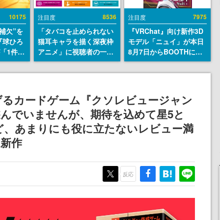
10175
8536
7975
注目度
注目度
補欠”を
「タバコを止められない
『VRChat』向け新作3D
『球ひろ
猫耳キャラを描く深夜枠
モデル「ニュイ」が本日
』が「1件」
アニメ」に視聴者の一部
8月7日からBOOTHにて
ストをも
から批判意見。違法薬物
発売。瞳に光る星や感情
対応し
の使用と思しき描写も含
豊かな表情が、小悪魔か
『キング
めて、BPOが議論を交わ
わいい
発元やチ
す
げるカードゲーム『クソレビュージャン
選手から
んでいませんが、期待を込めて星5と
ど、あまりにも役に立たないレビュー満
a新作
反応