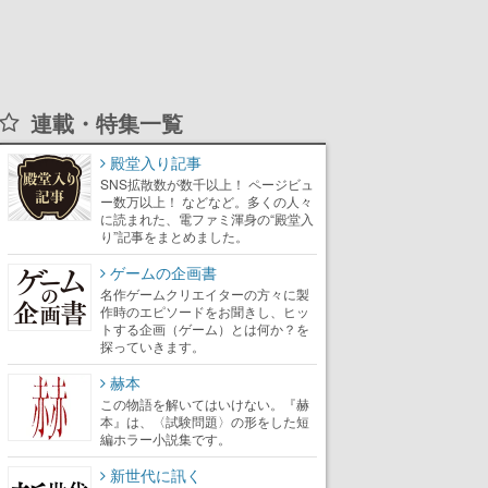
連載・特集一覧
殿堂入り記事
SNS拡散数が数千以上！ ページビュ
ー数万以上！ などなど。多くの人々
に読まれた、電ファミ渾身の“殿堂入
り”記事をまとめました。
ゲームの企画書
名作ゲームクリエイターの方々に製
作時のエピソードをお聞きし、ヒッ
トする企画（ゲーム）とは何か？を
探っていきます。
赫本
この物語を解いてはいけない。『赫
本』は、〈試験問題〉の形をした短
編ホラー小説集です。
新世代に訊く