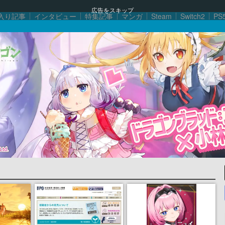
広告をスキップ
入り記事
インタビュー
特集記事
マンガ
Steam
Switch2
PS