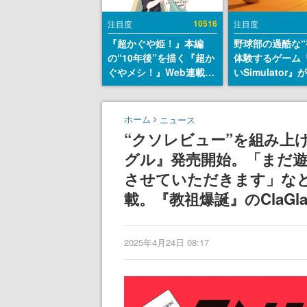
10516
注目度
注目度
『超かぐや姫！』本編
野球部の過酷な“
の“10年後”を描く『超か
体験するゲーム
ぐやメシ！』Web連載決
いSimulator
定。新たなWebマンガレ
のウィッシュリ
ーベル「ビビビコミッ
とにチェコ語に
ク」にて特別話が掲載ス
SNSで話題に。
ホーム
ニュース
タート、あのお話には…
ダム・カム』開
“クソレビュー”を組み上
まだ続きがある！
ェコのプロ野球
グル』発売開始。「まだ遊
称賛の声
させていただきます」な
載。『教祖爆誕』のClaGl
2025年4月24日 08:17