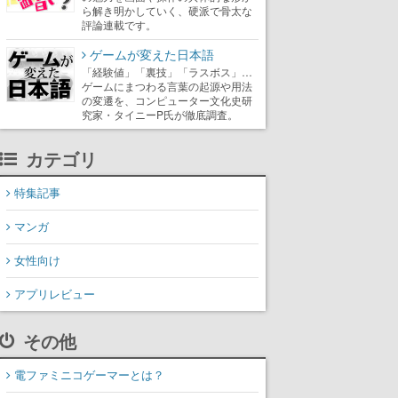
ら解き明かしていく、硬派で骨太な
評論連載です。
ゲームが変えた日本語
「経験値」「裏技」「ラスボス」…
ゲームにまつわる言葉の起源や用法
の変遷を、コンピューター文化史研
究家・タイニーP氏が徹底調査。
カテゴリ
特集記事
マンガ
女性向け
アプリレビュー
その他
電ファミニコゲーマーとは？