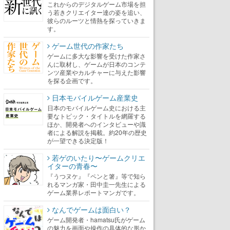
これからのデジタルゲーム市場を担
う若きクリエイター達の姿を追い、
彼らのルーツと情熱を探っていきま
す。
ゲーム世代の作家たち
ゲームに多大な影響を受けた作家さ
んに取材し、ゲームが日本のコンテ
ンツ産業やカルチャーに与えた影響
を探る企画です。
日本モバイルゲーム産業史
日本のモバイルゲーム史における主
要なトピック・タイトルを網羅する
ほか、開発者へのインタビューや識
者による解説を掲載。約20年の歴史
が一望できる決定版！
若ゲのいたり〜ゲームクリエ
イターの青春〜
『うつヌケ』『ペンと箸』等で知ら
れるマンガ家・田中圭一先生による
ゲーム業界レポートマンガです。
なんでゲームは面白い？
ゲーム開発者・hamatsu氏がゲーム
の魅力を画面や操作の具体的な形か