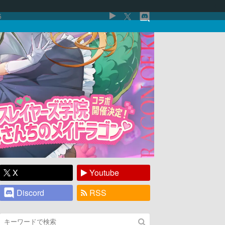
5
X
Youtube
Discord
RSS