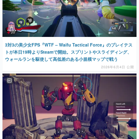
3対3の美少女FPS『WTF – Waifu Tactical Force』のプレイテス
トが本日19時よりSteamで開始。スプリントやスライディング、
ウォールランを駆使して高低差のある小規模マップで戦う
2026年6月4日 公開