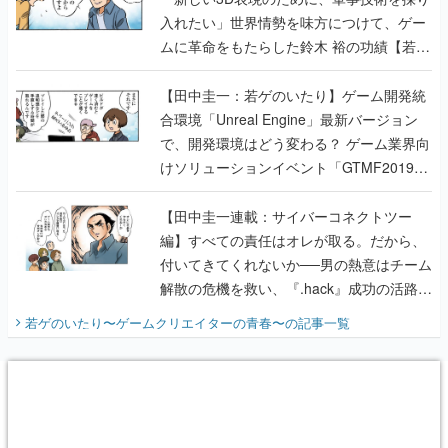
入れたい」世界情勢を味方につけて、ゲー
ムに革命をもたらした鈴木 裕の功績【若ゲ
のいたり】
【田中圭一：若ゲのいたり】ゲーム開発統
合環境「Unreal Engine」最新バージョン
で、開発環境はどう変わる？ ゲーム業界向
けソリューションイベント「GTMF2019」
に行って、より理解を深めよう【PR】
【田中圭一連載：サイバーコネクトツー
編】すべての責任はオレが取る。だから、
付いてきてくれないか──男の熱意はチーム
解散の危機を救い、『.hack』成功の活路を
開く。業界の快男児・松山 洋に流れる血は
若ゲのいたり〜ゲームクリエイターの青春〜
の記事一覧
『少年ジャンプ』色だった【若ゲのいた
り】