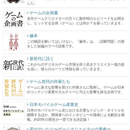
した。
ゲームの企画書
名作ゲームクリエイターの方々に製作時のエピソードをお聞き
し、ヒットする企画（ゲーム）とは何か？を探っていきます。
赫本
この物語を解いてはいけない。『赫本』は、〈試験問題〉の形
をした短編ホラー小説集です。
新世代に訊く
これからのデジタルゲーム市場を担う若きクリエイター達の姿
を追い、彼らのルーツと情熱を探っていきます。
ゲーム世代の作家たち
ゲームに多大な影響を受けた作家さんに取材し、ゲームが日本
のコンテンツ産業やカルチャーに与えた影響を探る企画です。
日本モバイルゲーム産業史
日本のモバイルゲーム史における主要なトピック・タイトルを
網羅するほか、開発者へのインタビューや識者による解説を掲
載。約20年の歴史が一望できる決定版！
若ゲのいたり〜ゲームクリエイターの青春〜