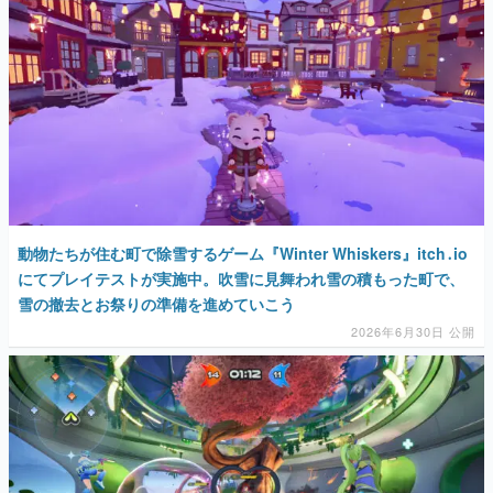
マンガ
女性向け
アプリレビュー
その他
電ファミニコゲーマーとは？
動物たちが住む町で除雪するゲーム『Winter Whiskers』itch․io
運営：株式会社マレ
にてプレイテストが実施中。吹雪に見舞われ雪の積もった町で、
雪の撤去とお祭りの準備を進めていこう
2026年6月30日 公開