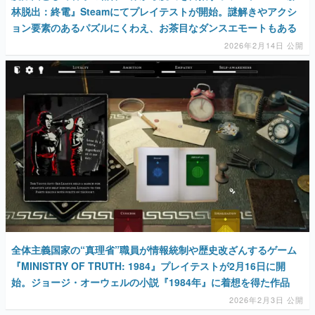
林脱出：終電』Steamにてプレイテストが開始。謎解きやアクシ
ョン要素のあるパズルにくわえ、お茶目なダンスエモートもある
2026年2月14日 公開
全体主義国家の“真理省”職員が情報統制や歴史改ざんするゲーム
『MINISTRY OF TRUTH: 1984』プレイテストが2月16日に開
始。ジョージ・オーウェルの小説『1984年』に着想を得た作品
2026年2月3日 公開