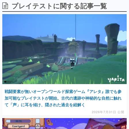
プレイテストに関する記事一覧
日本のコンテンツ産業やカルチャーに与えた影響を探る企
画です。
日本モバイルゲーム産業史
日本のモバイルゲーム史における主要なトピック・タイト
ルを網羅するほか、開発者へのインタビューや識者による
解説を掲載。約20年の歴史が一望できる決定版！
若ゲのいたり〜ゲームクリエイターの青春〜
『うつヌケ』『ペンと箸』等で知られるマンガ家・田中圭
一先生によるゲーム業界レポートマンガです。
なんでゲームは面白い？
ゲーム開発者・hamatsu氏がゲームの魅力を画面や操作の
具体的な形から解き明かしていく、硬派で骨太な評論連載
です。
ゲームが変えた日本語
戦闘要素が無いオープンワールド探索ゲーム『アレタ』誰でも参
「経験値」「裏技」「ラスボス」… ゲームにまつわる言葉
の起源や用法の変遷を、コンピューター文化史研究家・タ
加可能なプレイテストが開始。古代の遺跡や神秘的な自然に触れ
イニーP氏が徹底調査。
て「声」に耳を傾け、隠された過去を紐解く
2026年7月31日 公開
カテゴリ
特集記事