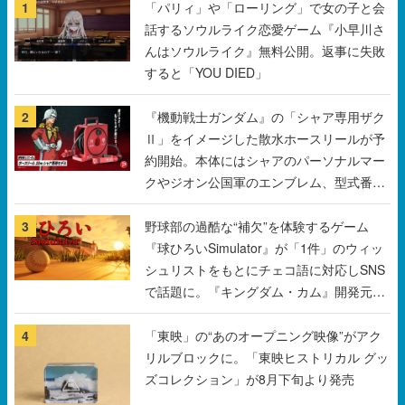
1
「パリィ」や「ローリング」で女の子と会
話するソウルライク恋愛ゲーム『小早川さ
んはソウルライク』無料公開。返事に失敗
すると「YOU DIED」
2
『機動戦士ガンダム』の「シャア専用ザク
Ⅱ」をイメージした散水ホースリールが予
約開始。本体にはシャアのパーソナルマー
クやジオン公国軍のエンブレム、型式番号
などを配置
3
野球部の過酷な“補欠”を体験するゲーム
『球ひろいSimulator』が「1件」のウィッ
シュリストをもとにチェコ語に対応しSNS
で話題に。『キングダム・カム』開発元や
チェコのプロ野球選手から称賛の声
4
「東映」の“あのオープニング映像”がアク
リルブロックに。「東映ヒストリカル グッ
ズコレクション」が8月下旬より発売