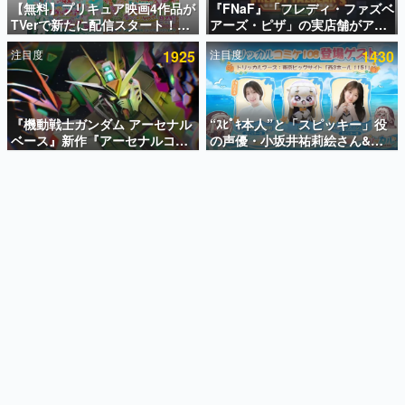
【無料】プリキュア映画4作品が
『FNaF』「フレディ・ファズベ
TVerで新たに配信スタート！な
アーズ・ピザ」の実店舗がアメ
インタビュー
んと2018年～2024年の映画ほぼ
リカの商業施設「American
注目度
1925
注目度
1430
すべてが見放題に、ぶっちゃけ
Dream」に2027年オープン！
連載・特集一覧
ありえないラインナップ
ScottGamesとの共同開発、食
事だけでなくステージショーや
殿堂入り記事
没入型のホラー体験も楽しめる
SNS拡散数が数千以上！ ページビュー数万以上！ などな
『機動戦士ガンダム アーセナル
“ｽﾋﾟｷ本人”と「スピッキー」役
ど。多くの人々に読まれた、電ファミ渾身の“殿堂入り”記
ベース』新作『アーセナルコマ
の声優・小坂井祐莉絵さん&パ
事をまとめました。
ンダー』発表！8月28日からオ
ク・シユンさんが集結。コミケ
ープンベータテスト開催、2027
108『トリッカル』ブースの登
ゲームの企画書
年2月下旬に稼働予定
場ゲストが発表
名作ゲームクリエイターの方々に製作時のエピソードをお
聞きし、ヒットする企画（ゲーム）とは何か？を探ってい
きます。
赫本
この物語を解いてはいけない。『赫本』は、〈試験問題〉
の形をした短編ホラー小説集です。
新世代に訊く
これからのデジタルゲーム市場を担う若きクリエイター達
の姿を追い、彼らのルーツと情熱を探っていきます。
ゲーム世代の作家たち
ゲームに多大な影響を受けた作家さんに取材し、ゲームが