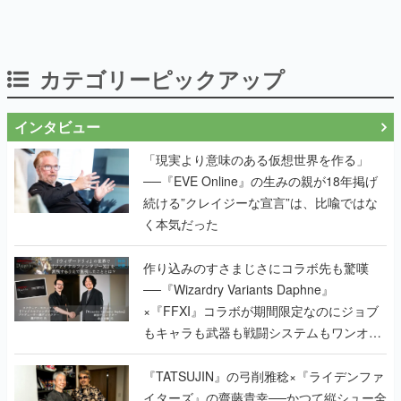
カテゴリーピックアップ
インタビュー
「現実より意味のある仮想世界を作る」
──『EVE Online』の生みの親が18年掲げ
続ける”クレイジーな宣言”は、比喩ではな
く本気だった
作り込みのすさまじさにコラボ先も驚嘆
──『Wizardry Variants Daphne』
×『FFXI』コラボが期間限定なのにジョブ
もキャラも武器も戦闘システムもワンオフ
で作り込まれた理由を両ディレクターに聞
く
『TATSUJIN』の弓削雅稔×『ライデンファ
イターズ』の齋藤貴幸──かつて縦シュー全