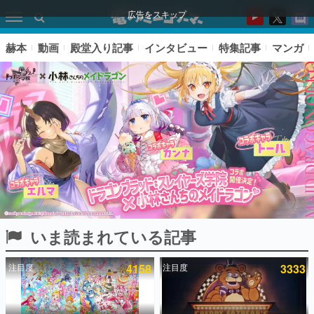
広告をスキップ
赫本
動画
殿堂入り記事
インタビュー
特集記事
マンガ
いま読まれている記事
ピックアップ
注目度
4158
注目度
3333
電ファミのいま読まれている記事ランキング
アプリセール情報