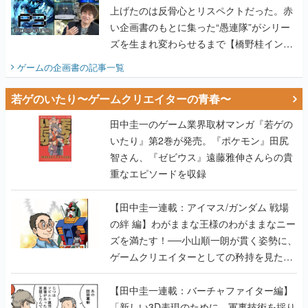
上げたのは反骨心とリスペクトだった。赤
い企画書のもとに集った“愚連隊”がシリー
ズを生まれ変わらせるまで【橋野桂インタ
ビュー】
ゲームの企画書
の記事一覧
若ゲのいたり〜ゲームクリエイターの青春〜
田中圭一のゲーム業界取材マンガ『若ゲの
いたり』第2巻が発売。『ポケモン』田尻
智さん、『ゼビウス』遠藤雅伸さんらの貴
重なエピソードを収録
【田中圭一連載：アイマス/ガンダム 戦場
の絆 編】わがままな王様のわがままなニー
ズを満たす！──小山順一朗が貫く姿勢に、
ゲームクリエイターとしての矜持を見た
【若ゲのいたり最終回】
【田中圭一連載：バーチャファイター編】
「新しい3D表現のために、軍事技術を採り