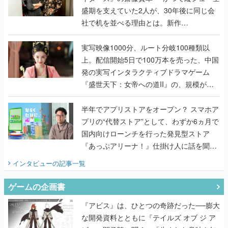
盛期を支えていた2人が、30年後に同じ会
社で机を並べる理由とは。新作
『TATSUJIN EXTREME』で初タッグを組
んだレジェンド2人に訊く開発秘話
実写映像1000分、ルート分岐100種類以
上。配信開始5日で100万本を売った、中国
発の実写インタラクティブドラマゲーム
『盛世天下：女帝への道II』の、規模が違
うこだわりをプロデューサーに聞いた
半年でアプリストアをオープン？ スマホア
プリの“代替ストア”として、わずか6ヵ月で
国内向けローンチを行った発見型ストア
『あっぷアリーナ！』仕掛け人に話を聞い
てみた
インタビュー
の記事一覧
ゲームの企画書
『アビス』は、ひとつの奇跡だった──膨大
な開発資料とともに『テイルズ オブ ジ ア