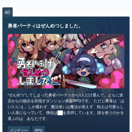
AD
勇者パーティはぜんめつしました。
“ぜんめつ”してしまった勇者パーティから1人だけ選んで、ともに迷
宮からの脱出を目指すダンジョン探索RPGです。 ただし勇者は「は
い/いいえ」しか喋れず、魔法使いは魔法が使えず、戦士は可愛らし
い人形になっていて、僧侶は██を崇拝しています。誰を救うのかを
選ぶのは、あなたです。
インディー
RPG