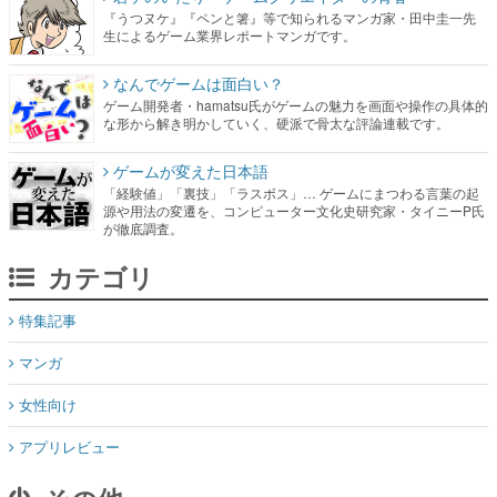
『うつヌケ』『ペンと箸』等で知られるマンガ家・田中圭一先
生によるゲーム業界レポートマンガです。
なんでゲームは面白い？
ゲーム開発者・hamatsu氏がゲームの魅力を画面や操作の具体的
な形から解き明かしていく、硬派で骨太な評論連載です。
ゲームが変えた日本語
「経験値」「裏技」「ラスボス」… ゲームにまつわる言葉の起
源や用法の変遷を、コンピューター文化史研究家・タイニーP氏
が徹底調査。
カテゴリ
特集記事
マンガ
女性向け
アプリレビュー