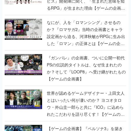
ビス』開発陣に聞く、「生まれた意味を知
るRPG」が生まれた理由【ゲームの企画
書】
なにが、人を「ロマンシング」させるの
か？『ロマサガ2』当時の企画書とキャラ
設定画から迫る、河津秋敏がRPGに生み出
した「ロマン」の正体とは【ゲームの企画
書】
『ガンパレ』の企画書、ついに公開━初代
PSの伝説的タイトルは、なぜ生まれたの
か？そして『LOOP8』へ受け継がれたもの
【ゲームの企画書】
世界が認めるゲームデザイナー・上田文人
とはいったい何が凄いのか？ ヨコオタロ
ウ・外山圭一郎らと共に『ICO』に込めら
れたこだわりを語り尽くす！【ゲームの企
画書】
【ゲームの企画書】『ペルソナ3』を築き