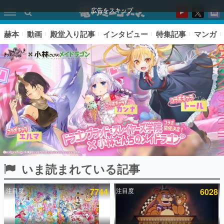
広告をスキップ
赫本
動画
殿堂入り記事
インタビュー
特集記事
マンガ
いま読まれている記事
ピックアップ
注目度
7744
注目度
6028
電ファミのいま読まれている記事ランキング
アプリセール情報