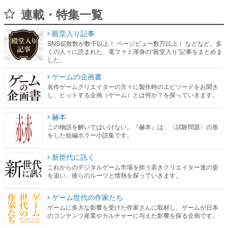
連載・特集一覧
殿堂入り記事
SNS拡散数が数千以上！ ページビュー数万以上！ などなど。多
くの人々に読まれた、電ファミ渾身の“殿堂入り”記事をまとめま
した。
ゲームの企画書
名作ゲームクリエイターの方々に製作時のエピソードをお聞き
し、ヒットする企画（ゲーム）とは何か？を探っていきます。
赫本
この物語を解いてはいけない。『赫本』は、〈試験問題〉の形
をした短編ホラー小説集です。
新世代に訊く
これからのデジタルゲーム市場を担う若きクリエイター達の姿
を追い、彼らのルーツと情熱を探っていきます。
ゲーム世代の作家たち
ゲームに多大な影響を受けた作家さんに取材し、ゲームが日本
のコンテンツ産業やカルチャーに与えた影響を探る企画です。