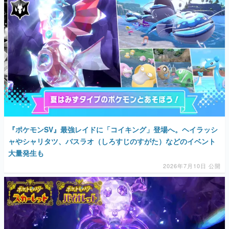
マンガ
女性向け
アプリレビュー
その他
電ファミニコゲーマーとは？
運営：株式会社マレ
『ポケモンSV』最強レイドに「コイキング」登場へ。ヘイラッシ
ャやシャリタツ、バスラオ（しろすじのすがた）などのイベント
大量発生も
2026年7月10日 公開