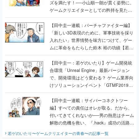
ズを満たす！──小山順一朗が貫く姿勢に、
ゲームクリエイターとしての矜持を見た
【若ゲのいたり最終回】
【田中圭一連載：バーチャファイター編】
「新しい3D表現のために、軍事技術を採り
入れたい」世界情勢を味方につけて、ゲー
ムに革命をもたらした鈴木 裕の功績【若ゲ
のいたり】
【田中圭一：若ゲのいたり】ゲーム開発統
合環境「Unreal Engine」最新バージョン
で、開発環境はどう変わる？ ゲーム業界向
けソリューションイベント「GTMF2019」
に行って、より理解を深めよう【PR】
【田中圭一連載：サイバーコネクトツー
編】すべての責任はオレが取る。だから、
付いてきてくれないか──男の熱意はチーム
解散の危機を救い、『.hack』成功の活路を
開く。業界の快男児・松山 洋に流れる血は
若ゲのいたり〜ゲームクリエイターの青春〜
の記事一覧
『少年ジャンプ』色だった【若ゲのいた