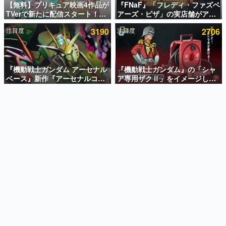
【無料】プリキュア映画4作品が
『FNaF』「フレディ・ファズベ
TVerで新たに配信スタート！な
アーズ・ピザ」の実店舗がアメ
インタビュー
んと2018年～2024年の映画ほぼ
リカの商業施設「American
注目度
3190
注目度
2706
すべてが見放題に、ぶっちゃけ
Dream」に2027年オープン！
連載・特集一覧
ありえないラインナップ
ScottGamesとの共同開発、食
事だけでなくステージショーや
殿堂入り記事
没入型のホラー体験も楽しめる
SNS拡散数が数千以上！ ページビュー数万以上！ などな
『機動戦士ガンダム アーセナル
『機動戦士ガンダム』の「シャ
ど。多くの人々に読まれた、電ファミ渾身の“殿堂入り”記
ベース』新作『アーセナルコマ
ア専用ザクⅡ」をイメージした
事をまとめました。
ンダー』発表！8月28日からオ
散水ホースリールが予約開始。
ープンベータテスト開催、2027
本体にはシャアのパーソナルマ
ゲームの企画書
年2月下旬に稼働予定
ークやジオン公国軍のエンブレ
名作ゲームクリエイターの方々に製作時のエピソードをお
聞きし、ヒットする企画（ゲーム）とは何か？を探ってい
ム、型式番号などを配置
きます。
赫本
この物語を解いてはいけない。『赫本』は、〈試験問題〉
の形をした短編ホラー小説集です。
新世代に訊く
これからのデジタルゲーム市場を担う若きクリエイター達
の姿を追い、彼らのルーツと情熱を探っていきます。
ゲーム世代の作家たち
ゲームに多大な影響を受けた作家さんに取材し、ゲームが