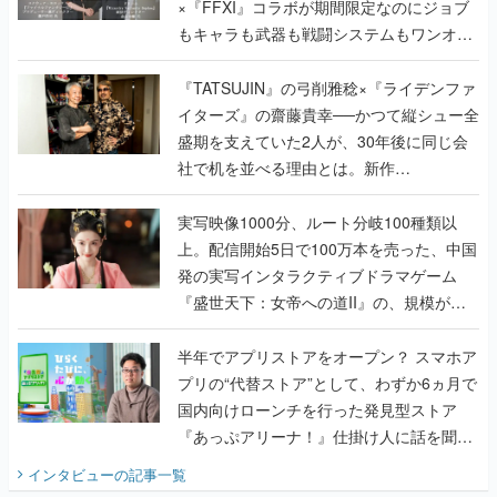
×『FFXI』コラボが期間限定なのにジョブ
もキャラも武器も戦闘システムもワンオフ
で作り込まれた理由を両ディレクターに聞
く
『TATSUJIN』の弓削雅稔×『ライデンファ
イターズ』の齋藤貴幸──かつて縦シュー全
盛期を支えていた2人が、30年後に同じ会
社で机を並べる理由とは。新作
『TATSUJIN EXTREME』で初タッグを組
んだレジェンド2人に訊く開発秘話
実写映像1000分、ルート分岐100種類以
上。配信開始5日で100万本を売った、中国
発の実写インタラクティブドラマゲーム
『盛世天下：女帝への道II』の、規模が違
うこだわりをプロデューサーに聞いた
半年でアプリストアをオープン？ スマホア
プリの“代替ストア”として、わずか6ヵ月で
国内向けローンチを行った発見型ストア
『あっぷアリーナ！』仕掛け人に話を聞い
てみた
インタビュー
の記事一覧