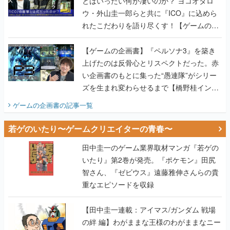
とはいったい何が凄いのか？ ヨコオタロ
ウ・外山圭一郎らと共に『ICO』に込めら
れたこだわりを語り尽くす！【ゲームの企
画書】
【ゲームの企画書】『ペルソナ3』を築き
上げたのは反骨心とリスペクトだった。赤
い企画書のもとに集った“愚連隊”がシリー
ズを生まれ変わらせるまで【橋野桂インタ
ビュー】
ゲームの企画書
の記事一覧
若ゲのいたり〜ゲームクリエイターの青春〜
田中圭一のゲーム業界取材マンガ『若ゲの
いたり』第2巻が発売。『ポケモン』田尻
智さん、『ゼビウス』遠藤雅伸さんらの貴
重なエピソードを収録
【田中圭一連載：アイマス/ガンダム 戦場
の絆 編】わがままな王様のわがままなニー