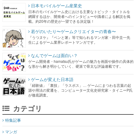
日本モバイルゲーム産業史
日本のモバイルゲーム史における主要なトピック・タイトルを
網羅するほか、開発者へのインタビューや識者による解説を掲
載。約20年の歴史が一望できる決定版！
若ゲのいたり〜ゲームクリエイターの青春〜
『うつヌケ』『ペンと箸』等で知られるマンガ家・田中圭一先
生によるゲーム業界レポートマンガです。
なんでゲームは面白い？
ゲーム開発者・hamatsu氏がゲームの魅力を画面や操作の具体的
な形から解き明かしていく、硬派で骨太な評論連載です。
ゲームが変えた日本語
「経験値」「裏技」「ラスボス」… ゲームにまつわる言葉の起
源や用法の変遷を、コンピューター文化史研究家・タイニーP氏
が徹底調査。
カテゴリ
特集記事
マンガ