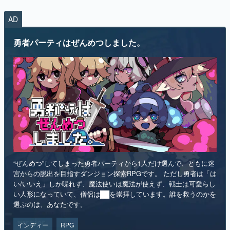
AD
勇者パーティはぜんめつしました。
“ぜんめつ”してしまった勇者パーティから1人だけ選んで、ともに迷
宮からの脱出を目指すダンジョン探索RPGです。 ただし勇者は「は
い/いいえ」しか喋れず、魔法使いは魔法が使えず、戦士は可愛らし
い人形になっていて、僧侶は██を崇拝しています。誰を救うのかを
選ぶのは、あなたです。
インディー
RPG