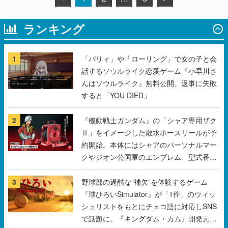
ランキング
1
「パリィ」や「ローリング」で女の子と会
話するソウルライク恋愛ゲーム『小早川さ
んはソウルライク』無料公開。返事に失敗
すると「YOU DIED」
2
『機動戦士ガンダム』の「シャア専用ザク
Ⅱ」をイメージした散水ホースリールが予
約開始。本体にはシャアのパーソナルマー
クやジオン公国軍のエンブレム、型式番号
などを配置
3
野球部の過酷な“補欠”を体験するゲーム
『球ひろいSimulator』が「1件」のウィッ
シュリストをもとにチェコ語に対応しSNS
で話題に。『キングダム・カム』開発元や