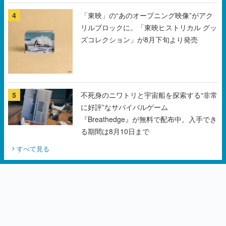
チェコのプロ野球選手から称賛の声
4
「東映」の“あのオープニング映像”がアク
リルブロックに。「東映ヒストリカル グッ
ズコレクション」が8月下旬より発売
5
不死身のニワトリと宇宙船を探索する“非常
に好評”なサバイバルゲーム
『Breathedge』が無料で配布中。入手でき
る期間は8月10日まで
すべて見る