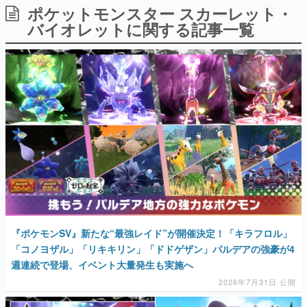
ポケットモンスター スカーレット・
日本のコンテンツ産業やカルチャーに与えた影響を探る企
画です。
バイオレットに関する記事一覧
日本モバイルゲーム産業史
日本のモバイルゲーム史における主要なトピック・タイト
ルを網羅するほか、開発者へのインタビューや識者による
解説を掲載。約20年の歴史が一望できる決定版！
若ゲのいたり〜ゲームクリエイターの青春〜
『うつヌケ』『ペンと箸』等で知られるマンガ家・田中圭
一先生によるゲーム業界レポートマンガです。
なんでゲームは面白い？
ゲーム開発者・hamatsu氏がゲームの魅力を画面や操作の
具体的な形から解き明かしていく、硬派で骨太な評論連載
です。
ゲームが変えた日本語
「経験値」「裏技」「ラスボス」… ゲームにまつわる言葉
の起源や用法の変遷を、コンピューター文化史研究家・タ
『ポケモンSV』新たな“最強レイド”が開催決定！「キラフロル」
イニーP氏が徹底調査。
「コノヨザル」「リキキリン」「ドドゲザン」パルデアの強豪が4
週連続で登場、イベント大量発生も実施へ
カテゴリ
2026年7月31日 公開
特集記事