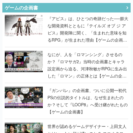
ゲームの企画書
『アビス』は、ひとつの奇跡だった──膨大
な開発資料とともに『テイルズ オブ ジ ア
ビス』開発陣に聞く、「生まれた意味を知
るRPG」が生まれた理由【ゲームの企画
書】
なにが、人を「ロマンシング」させるの
か？『ロマサガ2』当時の企画書とキャラ
設定画から迫る、河津秋敏がRPGに生み出
した「ロマン」の正体とは【ゲームの企画
書】
『ガンパレ』の企画書、ついに公開━初代
PSの伝説的タイトルは、なぜ生まれたの
か？そして『LOOP8』へ受け継がれたもの
【ゲームの企画書】
世界が認めるゲームデザイナー・上田文人