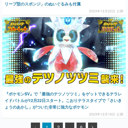
リープ型のスポンジ」のぬいぐるみも付属
2023年12月22日 公開
『ポケモンSV』で「最強のテツノツツミ」をゲットできるテラレ
イドバトルが12月22日スタート。こおりテラスタイプで「さいき
ょうのあかし」がついた非常に強力なポケモン
2023年12月18日 公開
1
2
…
6