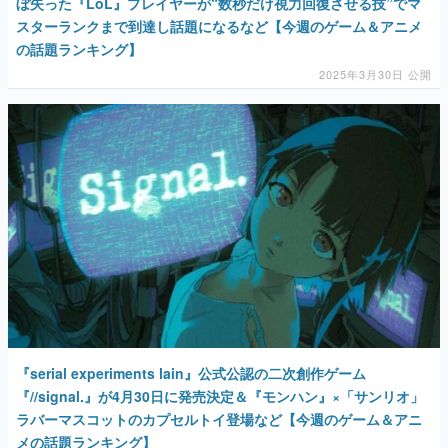
ぼ失った『LoL』プレイヤーが“数秒だけ視力回復させる技”でマ
スターランクまで到達し話題になるなど【今週のゲーム＆アニメ
の話題ランキング】
2025年3月30日 公開
『serial experiments lain』公式公認の二次創作ゲーム
『//signal.』が4月30日に発売決定＆『モンハン』×「サンリオ」
ラバーマスコットのカプセルトイ登場など【今週のゲーム＆アニ
メの話題ランキング】