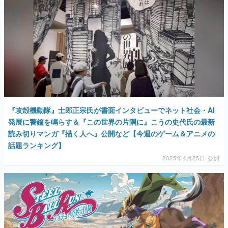
『攻殻機動隊』士郎正宗氏が書面インタビューでネット社会・AI
発展に警鐘を鳴らす＆『この世界の片隅に』こうの史代氏の最新
読み切りマンガ『描く人へ』公開など【今週のゲーム＆アニメの
話題ランキング】
2025年4月25日 公開