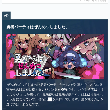
AD
勇者パーティはぜんめつしました。
“ぜんめつ”してしまった勇者パーティから1人だけ選んで、ともに迷
宮からの脱出を目指すダンジョン探索RPGです。 ただし勇者は「は
い/いいえ」しか喋れず、魔法使いは魔法が使えず、戦士は可愛らし
い人形になっていて、僧侶は██を崇拝しています。誰を救うのかを
選ぶのは、あなたです。