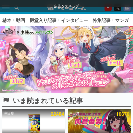
広告をスキップ
赫本
動画
殿堂入り記事
インタビュー
特集記事
マンガ
いま読まれている記事
ピックアップ
注目度
22484
注目度
10670
電ファミのいま読まれている記事ランキング
アプリセール情報