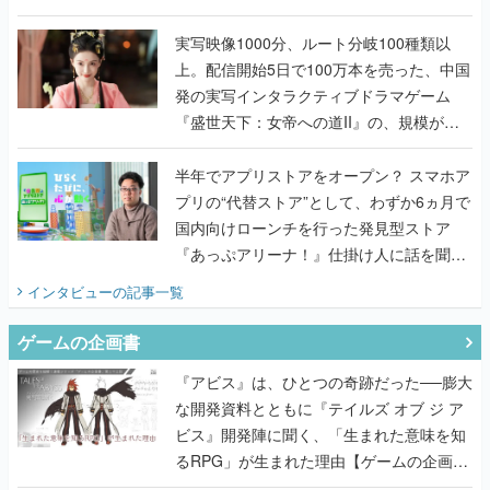
『TATSUJIN EXTREME』で初タッグを組
んだレジェンド2人に訊く開発秘話
実写映像1000分、ルート分岐100種類以
上。配信開始5日で100万本を売った、中国
発の実写インタラクティブドラマゲーム
『盛世天下：女帝への道II』の、規模が違
うこだわりをプロデューサーに聞いた
半年でアプリストアをオープン？ スマホア
プリの“代替ストア”として、わずか6ヵ月で
国内向けローンチを行った発見型ストア
『あっぷアリーナ！』仕掛け人に話を聞い
てみた
インタビュー
の記事一覧
ゲームの企画書
『アビス』は、ひとつの奇跡だった──膨大
な開発資料とともに『テイルズ オブ ジ ア
ビス』開発陣に聞く、「生まれた意味を知
るRPG」が生まれた理由【ゲームの企画
書】