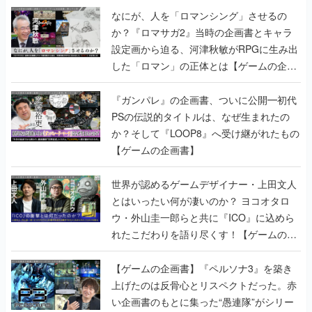
なにが、人を「ロマンシング」させるの
か？『ロマサガ2』当時の企画書とキャラ
設定画から迫る、河津秋敏がRPGに生み出
した「ロマン」の正体とは【ゲームの企画
書】
『ガンパレ』の企画書、ついに公開━初代
PSの伝説的タイトルは、なぜ生まれたの
か？そして『LOOP8』へ受け継がれたもの
【ゲームの企画書】
世界が認めるゲームデザイナー・上田文人
とはいったい何が凄いのか？ ヨコオタロ
ウ・外山圭一郎らと共に『ICO』に込めら
れたこだわりを語り尽くす！【ゲームの企
画書】
【ゲームの企画書】『ペルソナ3』を築き
上げたのは反骨心とリスペクトだった。赤
い企画書のもとに集った“愚連隊”がシリー