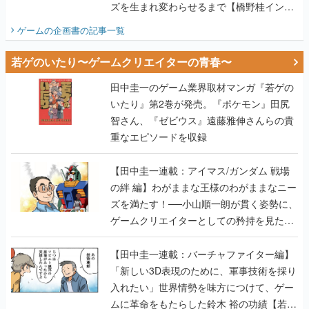
ズを生まれ変わらせるまで【橋野桂インタ
ビュー】
ゲームの企画書
の記事一覧
若ゲのいたり〜ゲームクリエイターの青春〜
田中圭一のゲーム業界取材マンガ『若ゲの
いたり』第2巻が発売。『ポケモン』田尻
智さん、『ゼビウス』遠藤雅伸さんらの貴
重なエピソードを収録
【田中圭一連載：アイマス/ガンダム 戦場
の絆 編】わがままな王様のわがままなニー
ズを満たす！──小山順一朗が貫く姿勢に、
ゲームクリエイターとしての矜持を見た
【若ゲのいたり最終回】
【田中圭一連載：バーチャファイター編】
「新しい3D表現のために、軍事技術を採り
入れたい」世界情勢を味方につけて、ゲー
ムに革命をもたらした鈴木 裕の功績【若ゲ