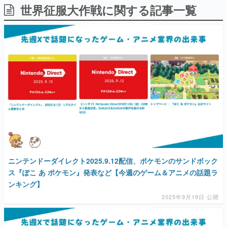
世界征服大作戦に関する記事一覧
日本のコンテンツ産業やカルチャーに与えた影響を探る企
画です。
日本モバイルゲーム産業史
日本のモバイルゲーム史における主要なトピック・タイト
ルを網羅するほか、開発者へのインタビューや識者による
解説を掲載。約20年の歴史が一望できる決定版！
若ゲのいたり〜ゲームクリエイターの青春〜
『うつヌケ』『ペンと箸』等で知られるマンガ家・田中圭
一先生によるゲーム業界レポートマンガです。
なんでゲームは面白い？
ゲーム開発者・hamatsu氏がゲームの魅力を画面や操作の
具体的な形から解き明かしていく、硬派で骨太な評論連載
です。
ゲームが変えた日本語
ニンテンドーダイレクト2025.9.12配信、ポケモンのサンドボック
「経験値」「裏技」「ラスボス」… ゲームにまつわる言葉
の起源や用法の変遷を、コンピューター文化史研究家・タ
ス『ぽこ あ ポケモン』発表など【今週のゲーム＆アニメの話題ラ
イニーP氏が徹底調査。
ンキング】
2025年9月19日 公開
カテゴリ
特集記事