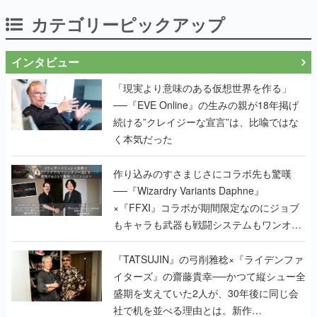
カテゴリーピックアップ
インタビュー
「現実より意味のある仮想世界を作る」
──『EVE Online』の生みの親が18年掲げ
続ける”クレイジーな宣言”は、比喩ではな
く本気だった
作り込みのすさまじさにコラボ先も驚嘆
──『Wizardry Variants Daphne』
×『FFXI』コラボが期間限定なのにジョブ
もキャラも武器も戦闘システムもワンオフ
で作り込まれた理由を両ディレクターに聞
く
『TATSUJIN』の弓削雅稔×『ライデンファ
イターズ』の齋藤貴幸──かつて縦シュー全
盛期を支えていた2人が、30年後に同じ会
社で机を並べる理由とは。新作