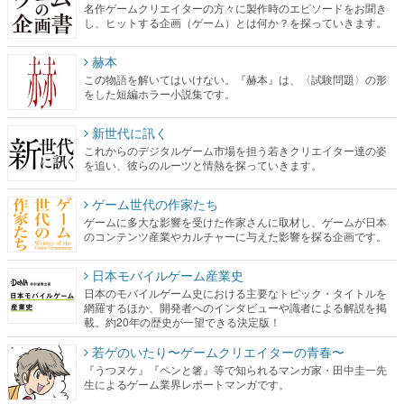
名作ゲームクリエイターの方々に製作時のエピソードをお聞き
し、ヒットする企画（ゲーム）とは何か？を探っていきます。
赫本
この物語を解いてはいけない。『赫本』は、〈試験問題〉の形
をした短編ホラー小説集です。
新世代に訊く
これからのデジタルゲーム市場を担う若きクリエイター達の姿
を追い、彼らのルーツと情熱を探っていきます。
ゲーム世代の作家たち
ゲームに多大な影響を受けた作家さんに取材し、ゲームが日本
のコンテンツ産業やカルチャーに与えた影響を探る企画です。
日本モバイルゲーム産業史
日本のモバイルゲーム史における主要なトピック・タイトルを
網羅するほか、開発者へのインタビューや識者による解説を掲
載。約20年の歴史が一望できる決定版！
若ゲのいたり〜ゲームクリエイターの青春〜
『うつヌケ』『ペンと箸』等で知られるマンガ家・田中圭一先
生によるゲーム業界レポートマンガです。