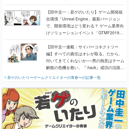
のいたり】
【田中圭一：若ゲのいたり】ゲーム開発統
合環境「Unreal Engine」最新バージョン
で、開発環境はどう変わる？ ゲーム業界向
けソリューションイベント「GTMF2019」
に行って、より理解を深めよう【PR】
【田中圭一連載：サイバーコネクトツー
編】すべての責任はオレが取る。だから、
付いてきてくれないか──男の熱意はチーム
解散の危機を救い、『.hack』成功の活路を
開く。業界の快男児・松山 洋に流れる血は
若ゲのいたり〜ゲームクリエイターの青春〜
の記事一覧
『少年ジャンプ』色だった【若ゲのいた
り】