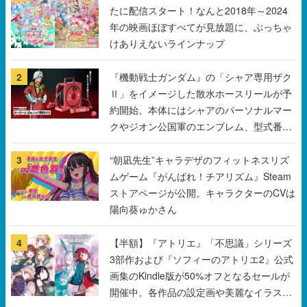
たに配信スタート！なんと2018年～2024
年の映画ほぼすべてが見放題に、ぶっちゃ
けありえないラインナップ
2
『機動戦士ガンダム』の「シャア専用ザク
Ⅱ」をイメージした散水ホースリールが予
約開始。本体にはシャアのパーソナルマー
クやジオン公国軍のエンブレム、型式番号
などを配置
3
“朝凪先生”キャラデザのフィットネスリズ
ムゲーム『がんばれ！チアリズム』Steam
ストアページが公開。キャラクターのCVは
陽向葵ゅかさん
4
【半額】『アトリエ』「不思議」シリーズ
3部作および『ソフィーのアトリエ2』公式
画集のKindle版が50%オフとなるセールが
開催中。各作品の設定画や美麗なイラスト