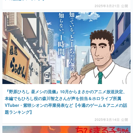
2025年3月21日 公開
『野原ひろし 昼メシの流儀』10月からまさかのアニメ放送決定、
本編でもひろし役の森川智之さんが声を担当＆ホロライブ所属
VTuber・紫咲シオンの卒業発表など【今週のゲーム＆アニメの話
題ランキング】
2025年3月14日 公開