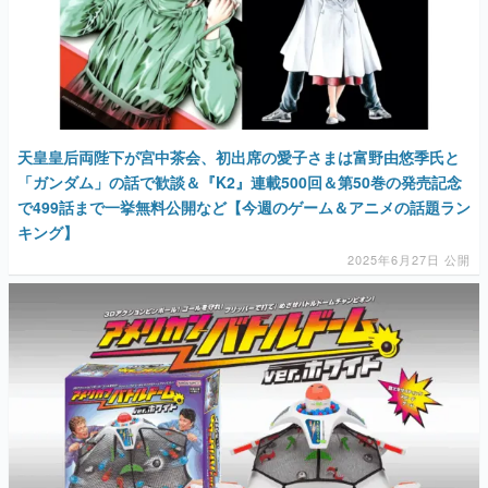
天皇皇后両陛下が宮中茶会、初出席の愛子さまは富野由悠季氏と
「ガンダム」の話で歓談＆『K2』連載500回＆第50巻の発売記念
で499話まで一挙無料公開など【今週のゲーム＆アニメの話題ラン
キング】
2025年6月27日 公開