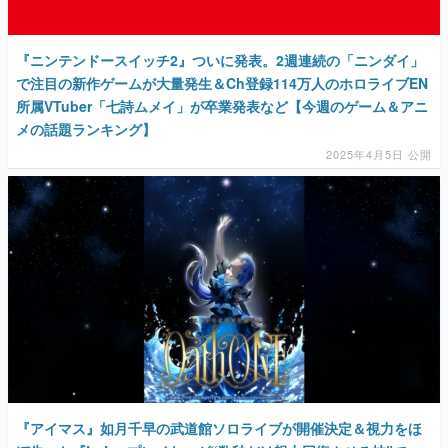
『ニンテンドースイッチ2』ついに発表。2週連続の「ニンダイ」
で注目の新作ゲームが大量発生＆Ch登録114万人のホロライブEN
所属VTuber「七詩ムメイ」が卒業発表など【今週のゲーム＆アニ
メの話題ランキング】
2025年4月5日 公開
『アイマス』如月千早の武道館ソロライブが開催決定＆視力をほ