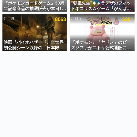
『ポケモンカードゲーム』30周
“朝凪先生”キャラデザのフィッ
年記念商品の抽選販売が本日12
トネスリズムゲーム『がんば
インタビュー
時より開始。拡張パック「30th
れ！チアリズム』Steamストア
注目度
8063
注目度
6391
CELEBRATION」のボックス
ページが公開。キャラクターの
連載・特集一覧
に、「プレミアムデッキセット
CVは陽向葵ゅかさん
エーフィ・ブラッキー」
殿堂入り記事
「FUTURISTIC BOX」の計3商
SNS拡散数が数千以上！ ページビュー数万以上！ などな
品
映画『バイオハザード』全世界
『ポケモン』「ヤドン」のビー
ど。多くの人々に読まれた、電ファミ渾身の“殿堂入り”記
初公開シーン収録の「日本限
ズソファがニトリ公式通販にて
事をまとめました。
定」予告映像が解禁。バイオの
販売中。かわいらしい顔や立体
日（8月10日）にあわせて、
感のある耳、ソファの後ろにつ
ゲームの企画書
「ラクーンシティ総合病院」へ
いたしっぽなどで「ヤドン」の
名作ゲームクリエイターの方々に製作時のエピソードをお
聞きし、ヒットする企画（ゲーム）とは何か？を探ってい
行く配達人の姿が披露
かわいさを表現
きます。
赫本
この物語を解いてはいけない。『赫本』は、〈試験問題〉
の形をした短編ホラー小説集です。
新世代に訊く
これからのデジタルゲーム市場を担う若きクリエイター達
の姿を追い、彼らのルーツと情熱を探っていきます。
ゲーム世代の作家たち
ゲームに多大な影響を受けた作家さんに取材し、ゲームが