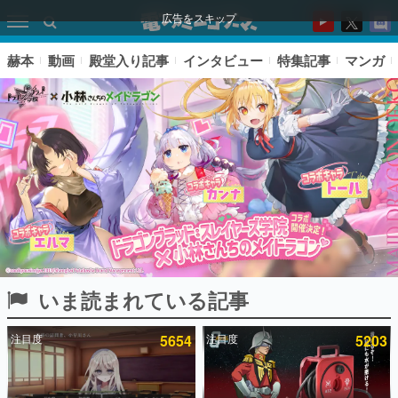
広告をスキップ
赫本
動画
殿堂入り記事
インタビュー
特集記事
マンガ
いま読まれている記事
ピックアップ
注目度
5654
注目度
5203
電ファミのいま読まれている記事ランキング
アプリセール情報