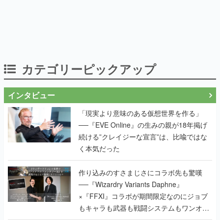
カテゴリーピックアップ
インタビュー
「現実より意味のある仮想世界を作る」
──『EVE Online』の生みの親が18年掲げ
続ける”クレイジーな宣言”は、比喩ではな
く本気だった
作り込みのすさまじさにコラボ先も驚嘆
──『Wizardry Variants Daphne』
×『FFXI』コラボが期間限定なのにジョブ
もキャラも武器も戦闘システムもワンオフ
で作り込まれた理由を両ディレクターに聞