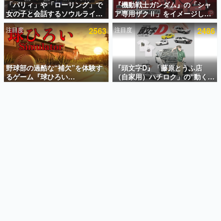
「パリィ」や「ローリング」で
『機動戦士ガンダム』の「シャ
女の子と会話するソウルライク
ア専用ザクⅡ」をイメージした
インタビュー
恋愛ゲーム『小早川さんはソウ
散水ホースリールが予約開始。
注目度
2563
注目度
2486
ルライク』無料公開。返事に失
本体にはシャアのパーソナルマ
連載・特集一覧
敗すると「YOU DIED」
ークやジオン公国軍のエンブレ
ム、型式番号などを配置
殿堂入り記事
SNS拡散数が数千以上！ ページビュー数万以上！ などな
野球部の過酷な“補欠”を体験す
『頭文字D』「藤原とうふ店
ど。多くの人々に読まれた、電ファミ渾身の“殿堂入り”記
るゲーム『球ひろい
（自家用）ハチロク」の“動くテ
事をまとめました。
Simulator』が「1件」のウィッ
ィッシュケース”が買えるポップ
シュリストをもとにチェコ語に
アップショップが開催へ。マン
ゲームの企画書
対応しSNSで話題に。『キング
ガの舞台である群馬の「イオン
名作ゲームクリエイターの方々に製作時のエピソードをお
聞きし、ヒットする企画（ゲーム）とは何か？を探ってい
ダム・カム』開発元やチェコの
モール高崎」にて、8月11日か
きます。
プロ野球選手から称賛の声
ら8月20日までの期間限定で開
催予定
赫本
この物語を解いてはいけない。『赫本』は、〈試験問題〉
の形をした短編ホラー小説集です。
新世代に訊く
これからのデジタルゲーム市場を担う若きクリエイター達
の姿を追い、彼らのルーツと情熱を探っていきます。
ゲーム世代の作家たち
ゲームに多大な影響を受けた作家さんに取材し、ゲームが