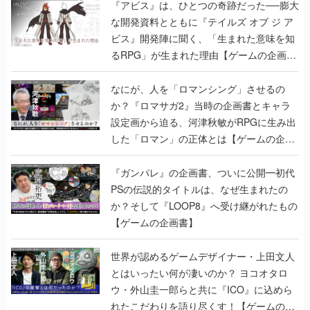
『アビス』は、ひとつの奇跡だった──膨大
な開発資料とともに『テイルズ オブ ジ ア
ビス』開発陣に聞く、「生まれた意味を知
るRPG」が生まれた理由【ゲームの企画
書】
なにが、人を「ロマンシング」させるの
か？『ロマサガ2』当時の企画書とキャラ
設定画から迫る、河津秋敏がRPGに生み出
した「ロマン」の正体とは【ゲームの企画
書】
『ガンパレ』の企画書、ついに公開━初代
PSの伝説的タイトルは、なぜ生まれたの
か？そして『LOOP8』へ受け継がれたもの
【ゲームの企画書】
世界が認めるゲームデザイナー・上田文人
とはいったい何が凄いのか？ ヨコオタロ
ウ・外山圭一郎らと共に『ICO』に込めら
れたこだわりを語り尽くす！【ゲームの企