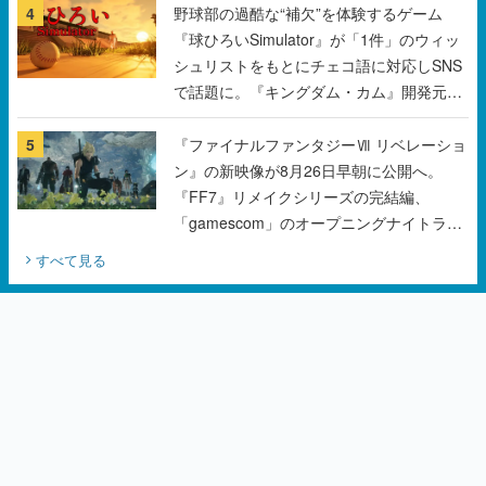
4
野球部の過酷な“補欠”を体験するゲーム
『球ひろいSimulator』が「1件」のウィッ
シュリストをもとにチェコ語に対応しSNS
で話題に。『キングダム・カム』開発元や
チェコのプロ野球選手から称賛の声
5
『ファイナルファンタジーⅦ リベレーショ
ン』の新映像が8月26日早朝に公開へ。
『FF7』リメイクシリーズの完結編、
「gamescom」のオープニングナイトライ
ブにてディレクターの浜口直樹氏が登壇す
すべて見る
る予定