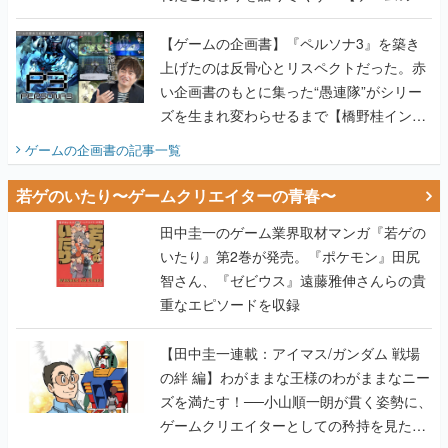
画書】
【ゲームの企画書】『ペルソナ3』を築き
上げたのは反骨心とリスペクトだった。赤
い企画書のもとに集った“愚連隊”がシリー
ズを生まれ変わらせるまで【橋野桂インタ
ビュー】
ゲームの企画書
の記事一覧
若ゲのいたり〜ゲームクリエイターの青春〜
田中圭一のゲーム業界取材マンガ『若ゲの
いたり』第2巻が発売。『ポケモン』田尻
智さん、『ゼビウス』遠藤雅伸さんらの貴
重なエピソードを収録
【田中圭一連載：アイマス/ガンダム 戦場
の絆 編】わがままな王様のわがままなニー
ズを満たす！──小山順一朗が貫く姿勢に、
ゲームクリエイターとしての矜持を見た