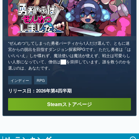
“ぜんめつ”してしまった勇者パーティから1人だけ選んで、ともに迷
宮からの脱出を目指すダンジョン探索RPGです。 ただし勇者は「は
い/いいえ」しか喋れず、魔法使いは魔法が使えず、戦士は可愛らし
い人形になっていて、僧侶は██を崇拝しています。誰を救うのかを
選ぶのは、あなたです。
インディー
RPG
リリース日：2026年第4四半期
Steamストアページ