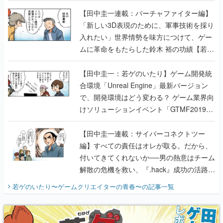
【若ゲのいたり最終回】
【田中圭一連載：バーチャファイター編】
「新しい3D表現のために、軍事技術を採り
入れたい」世界情勢を味方につけて、ゲー
ムに革命をもたらした鈴木 裕の功績【若ゲ
のいたり】
【田中圭一：若ゲのいたり】ゲーム開発統
合環境「Unreal Engine」最新バージョン
で、開発環境はどう変わる？ ゲーム業界向
けソリューションイベント「GTMF2019」
に行って、より理解を深めよう【PR】
【田中圭一連載：サイバーコネクトツー
編】すべての責任はオレが取る。だから、
付いてきてくれないか──男の熱意はチーム
解散の危機を救い、『.hack』成功の活路を
開く。業界の快男児・松山 洋に流れる血は
若ゲのいたり〜ゲームクリエイターの青春〜
の記事一覧
『少年ジャンプ』色だった【若ゲのいた
り】