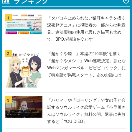
ランキング
1
「タバコを止められない猫耳キャラを描く
深夜枠アニメ」に視聴者の一部から批判意
見。違法薬物の使用と思しき描写も含め
て、BPOが議論を交わす
2
『超かぐや姫！』本編の“10年後”を描く
『超かぐやメシ！』Web連載決定。新たな
Webマンガレーベル「ビビビコミック」に
て特別話が掲載スタート、あのお話には…
まだ続きがある！
3
「パリィ」や「ローリング」で女の子と会
話するソウルライク恋愛ゲーム『小早川さ
んはソウルライク』無料公開。返事に失敗
すると「YOU DIED」