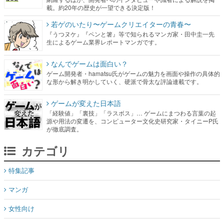
載。約20年の歴史が一望できる決定版！
若ゲのいたり〜ゲームクリエイターの青春〜
『うつヌケ』『ペンと箸』等で知られるマンガ家・田中圭一先
生によるゲーム業界レポートマンガです。
なんでゲームは面白い？
ゲーム開発者・hamatsu氏がゲームの魅力を画面や操作の具体的
な形から解き明かしていく、硬派で骨太な評論連載です。
ゲームが変えた日本語
「経験値」「裏技」「ラスボス」… ゲームにまつわる言葉の起
源や用法の変遷を、コンピューター文化史研究家・タイニーP氏
が徹底調査。
カテゴリ
特集記事
マンガ
女性向け