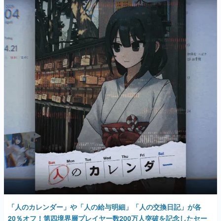
マンガ
女性向け
アプリレビュー
その他
電ファミニコゲーマーとは？
運営：株式会社マレ
「人のカレンダー」や「人の給与明細」「人の交換日記」が各
20％オフ！第四境界層プレイヤー数200万人突破を記念したセー