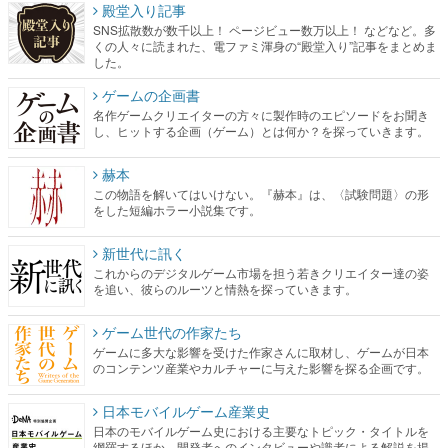
殿堂入り記事
SNS拡散数が数千以上！ ページビュー数万以上！ などなど。多
くの人々に読まれた、電ファミ渾身の“殿堂入り”記事をまとめま
した。
ゲームの企画書
名作ゲームクリエイターの方々に製作時のエピソードをお聞き
し、ヒットする企画（ゲーム）とは何か？を探っていきます。
赫本
この物語を解いてはいけない。『赫本』は、〈試験問題〉の形
をした短編ホラー小説集です。
新世代に訊く
これからのデジタルゲーム市場を担う若きクリエイター達の姿
を追い、彼らのルーツと情熱を探っていきます。
ゲーム世代の作家たち
ゲームに多大な影響を受けた作家さんに取材し、ゲームが日本
のコンテンツ産業やカルチャーに与えた影響を探る企画です。
日本モバイルゲーム産業史
日本のモバイルゲーム史における主要なトピック・タイトルを
網羅するほか、開発者へのインタビューや識者による解説を掲