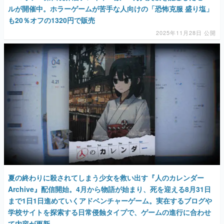
ルが開催中。ホラーゲームが苦手な人向けの「恐怖克服 盛り塩」
も20％オフの1320円で販売
2025年11月28日 公開
夏の終わりに殺されてしまう少女を救い出す『人のカレンダー
Archive』配信開始。4月から物語が始まり、死を迎える8月31日
まで1日1日進めていくアドベンチャーゲーム。実在するブログや
学校サイトを探索する日常侵蝕タイプで、ゲームの進行に合わせ
て内容が更新