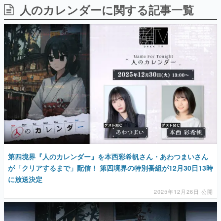
人のカレンダーに関する記事一覧
日本のコンテンツ産業やカルチャーに与えた影響を探る企
画です。
日本モバイルゲーム産業史
日本のモバイルゲーム史における主要なトピック・タイト
ルを網羅するほか、開発者へのインタビューや識者による
解説を掲載。約20年の歴史が一望できる決定版！
若ゲのいたり〜ゲームクリエイターの青春〜
『うつヌケ』『ペンと箸』等で知られるマンガ家・田中圭
一先生によるゲーム業界レポートマンガです。
なんでゲームは面白い？
ゲーム開発者・hamatsu氏がゲームの魅力を画面や操作の
具体的な形から解き明かしていく、硬派で骨太な評論連載
です。
ゲームが変えた日本語
第四境界『人のカレンダー』を本西彩希帆さん・あわつまいさん
「経験値」「裏技」「ラスボス」… ゲームにまつわる言葉
の起源や用法の変遷を、コンピューター文化史研究家・タ
が「クリアするまで」配信！ 第四境界の特別番組が12月30日13時
イニーP氏が徹底調査。
に放送決定
2025年12月26日 公開
カテゴリ
特集記事