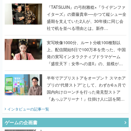
く
『TATSUJIN』の弓削雅稔×『ライデンファ
イターズ』の齋藤貴幸──かつて縦シュー全
盛期を支えていた2人が、30年後に同じ会
社で机を並べる理由とは。新作
『TATSUJIN EXTREME』で初タッグを組
んだレジェンド2人に訊く開発秘話
実写映像1000分、ルート分岐100種類以
上。配信開始5日で100万本を売った、中国
発の実写インタラクティブドラマゲーム
『盛世天下：女帝への道II』の、規模が違
うこだわりをプロデューサーに聞いた
半年でアプリストアをオープン？ スマホア
プリの“代替ストア”として、わずか6ヵ月で
国内向けローンチを行った発見型ストア
『あっぷアリーナ！』仕掛け人に話を聞い
てみた
インタビュー
の記事一覧
ゲームの企画書