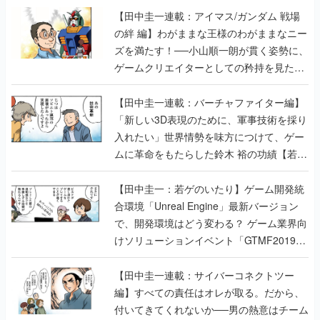
【田中圭一連載：アイマス/ガンダム 戦場
の絆 編】わがままな王様のわがままなニー
ズを満たす！──小山順一朗が貫く姿勢に、
ゲームクリエイターとしての矜持を見た
【若ゲのいたり最終回】
【田中圭一連載：バーチャファイター編】
「新しい3D表現のために、軍事技術を採り
入れたい」世界情勢を味方につけて、ゲー
ムに革命をもたらした鈴木 裕の功績【若ゲ
のいたり】
【田中圭一：若ゲのいたり】ゲーム開発統
合環境「Unreal Engine」最新バージョン
で、開発環境はどう変わる？ ゲーム業界向
けソリューションイベント「GTMF2019」
に行って、より理解を深めよう【PR】
【田中圭一連載：サイバーコネクトツー
編】すべての責任はオレが取る。だから、
付いてきてくれないか──男の熱意はチーム