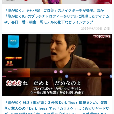
『龍が如く』キャバ嬢「ゴロ美」のメイクポーチが登場。ほか
『龍が如く8』のプラチナトロフィーをリアルに再現したアイテム
や、春日一番・桐生一馬モデルの靴下などラインナップ
2025年9月30日 公開
『龍が如く 極３ / 龍が如く３外伝 Dark Ties』情報まとめ。峯義
孝が主人公の『Dark Ties』でも「カラオケ」はじめビリヤードや
ダーツなど遊びは充実、あの峯が「ばかみたい」を熱唱する姿も