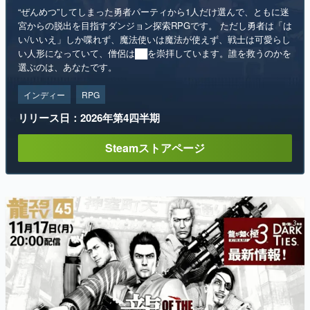
“ぜんめつ”してしまった勇者パーティから1人だけ選んで、ともに迷
宮からの脱出を目指すダンジョン探索RPGです。 ただし勇者は「は
い/いいえ」しか喋れず、魔法使いは魔法が使えず、戦士は可愛らし
い人形になっていて、僧侶は██を崇拝しています。誰を救うのかを
選ぶのは、あなたです。
インディー
RPG
リリース日：2026年第4四半期
Steamストアページ