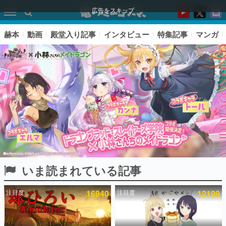
広告をスキップ
赫本
動画
殿堂入り記事
インタビュー
特集記事
マンガ
いま読まれている記事
ピックアップ
注目度
16940
注目度
12199
電ファミのいま読まれている記事ランキング
アプリセール情報