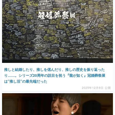
推しと結婚したり、推しを偲んだり、推しの歴史を振り返った
り……。シリーズ20周年の説目を祝う『龍が如く』冠婚葬祭展
は”推し活”の最先端だった
2025年12月9日 公開