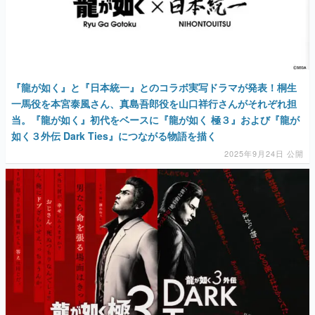
『龍が如く』と『日本統一』とのコラボ実写ドラマが発表！桐生
一馬役を本宮泰風さん、真島吾郎役を山口祥行さんがそれぞれ担
当。『龍が如く』初代をベースに『龍が如く 極３』および『龍が
如く３外伝 Dark Ties』につながる物語を描く
2025年9月24日 公開