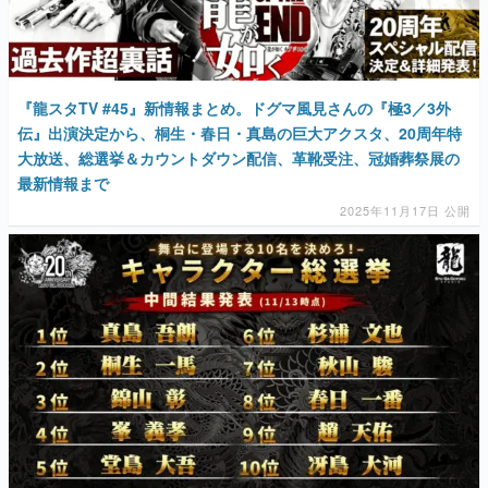
『龍スタTV #45』新情報まとめ。ドグマ風見さんの『極3／3外
伝』出演決定から、桐生・春日・真島の巨大アクスタ、20周年特
大放送、総選挙＆カウントダウン配信、革靴受注、冠婚葬祭展の
最新情報まで
2025年11月17日 公開