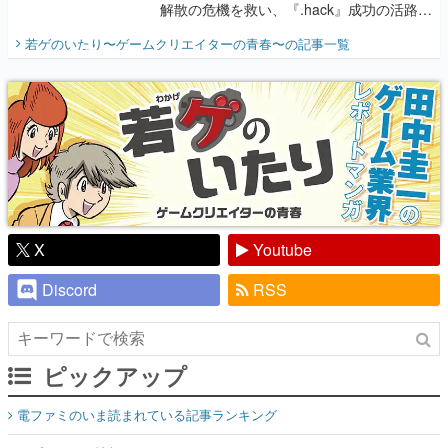
解散の危機を救い、『.hack』成功の活路を
開く。業界の快男児・松山 洋に流れる血は
若ゲのいたり〜ゲームクリエイターの青春〜
の記事一覧
『少年ジャンプ』色だった【若ゲのいた
り】
X
Youtube
Discord
RSS
ピックアップ
電ファミのいま読まれている記事ランキング