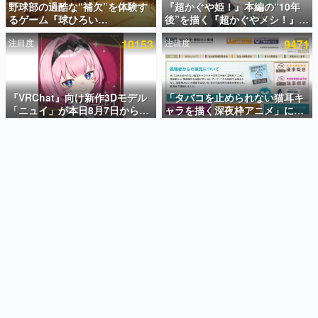
野球部の過酷な“補欠”を体験す
『超かぐや姫！』本編の“10年
るゲーム『球ひろい
後”を描く『超かぐやメシ！』
インタビュー
Simulator』が「1件」のウィッ
Web連載決定。新たなWebマン
注目度
10153
注目度
9471
シュリストをもとにチェコ語に
ガレーベル「ビビビコミック」
連載・特集一覧
対応しSNSで話題に。『キング
にて特別話が掲載スタート、あ
ダム・カム』開発元やチェコの
のお話には…まだ続きがある！
殿堂入り記事
プロ野球選手から称賛の声
SNS拡散数が数千以上！ ページビュー数万以上！ などな
『VRChat』向け新作3Dモデル
「タバコを止められない猫耳キ
ど。多くの人々に読まれた、電ファミ渾身の“殿堂入り”記
「ニュイ」が本日8月7日から
ャラを描く深夜枠アニメ」に視
事をまとめました。
BOOTHにて発売。瞳に光る星
聴者の一部から批判意見。違法
や感情豊かな表情が、小悪魔か
薬物の使用と思しき描写も含め
ゲームの企画書
わいい
て、BPOが議論を交わす
名作ゲームクリエイターの方々に製作時のエピソードをお
聞きし、ヒットする企画（ゲーム）とは何か？を探ってい
きます。
赫本
この物語を解いてはいけない。『赫本』は、〈試験問題〉
の形をした短編ホラー小説集です。
新世代に訊く
これからのデジタルゲーム市場を担う若きクリエイター達
の姿を追い、彼らのルーツと情熱を探っていきます。
ゲーム世代の作家たち
ゲームに多大な影響を受けた作家さんに取材し、ゲームが