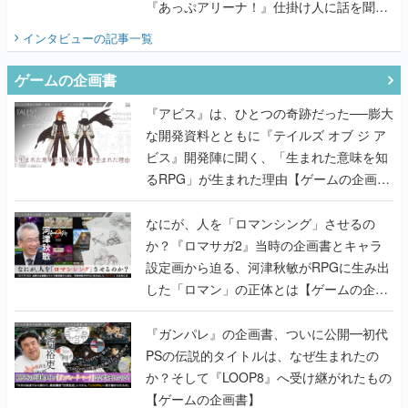
『あっぷアリーナ！』仕掛け人に話を聞い
てみた
インタビュー
の記事一覧
ゲームの企画書
『アビス』は、ひとつの奇跡だった──膨大
な開発資料とともに『テイルズ オブ ジ ア
ビス』開発陣に聞く、「生まれた意味を知
るRPG」が生まれた理由【ゲームの企画
書】
なにが、人を「ロマンシング」させるの
か？『ロマサガ2』当時の企画書とキャラ
設定画から迫る、河津秋敏がRPGに生み出
した「ロマン」の正体とは【ゲームの企画
書】
『ガンパレ』の企画書、ついに公開━初代
PSの伝説的タイトルは、なぜ生まれたの
か？そして『LOOP8』へ受け継がれたもの
【ゲームの企画書】