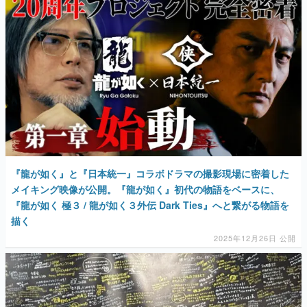
マンガ
女性向け
アプリレビュー
その他
電ファミニコゲーマーとは？
運営：株式会社マレ
『龍が如く』と『日本統一』コラボドラマの撮影現場に密着した
メイキング映像が公開。『龍が如く』初代の物語をベースに、
『龍が如く 極３ / 龍が如く３外伝 Dark Ties』へと繋がる物語を
描く
2025年12月26日 公開