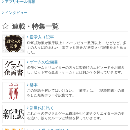
アプリセール情報
インタビュー
連載・特集一覧
殿堂入り記事
SNS拡散数が数千以上！ ページビュー数万以上！ などなど。多
くの人々に読まれた、電ファミ渾身の“殿堂入り”記事をまとめま
した。
ゲームの企画書
名作ゲームクリエイターの方々に製作時のエピソードをお聞き
し、ヒットする企画（ゲーム）とは何か？を探っていきます。
赫本
この物語を解いてはいけない。『赫本』は、〈試験問題〉の形
をした短編ホラー小説集です。
新世代に訊く
これからのデジタルゲーム市場を担う若きクリエイター達の姿
を追い、彼らのルーツと情熱を探っていきます。