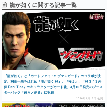
龍が如くに関する記事一覧
日本のコンテンツ産業やカルチャーに与えた影響を探る企
画です。
日本モバイルゲーム産業史
日本のモバイルゲーム史における主要なトピック・タイト
ルを網羅するほか、開発者へのインタビューや識者による
解説を掲載。約20年の歴史が一望できる決定版！
若ゲのいたり〜ゲームクリエイターの青春〜
『うつヌケ』『ペンと箸』等で知られるマンガ家・田中圭
一先生によるゲーム業界レポートマンガです。
なんでゲームは面白い？
ゲーム開発者・hamatsu氏がゲームの魅力を画面や操作の
具体的な形から解き明かしていく、硬派で骨太な評論連載
です。
ゲームが変えた日本語
『龍が如く』と『カードファイト!! ヴァンガード』のコラボが決
「経験値」「裏技」「ラスボス」… ゲームにまつわる言葉
の起源や用法の変遷を、コンピューター文化史研究家・タ
定。桐生一馬をはじめ『龍が如く 極』、『極２』、『極３ / ３外
イニーP氏が徹底調査。
伝 Dark Ties』のキャラクターがカード化。4月10日発売のブース
ターパック『赫月ノ使者』に収録
カテゴリ
2026年1月12日 公開
特集記事