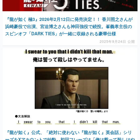
『龍が如く 極3』2026年2月12日に発売決定！！ 香川照之さんが
浜崎豪役で出演、宮迫博之さんも神田強役で続投。峯義孝主役の
スピンオフ「DARK TIES」が一緒に収録される豪華仕様
2025年9月24日 公開
『龍が如く』公式、「絶対に使わない『龍が如く』英会話」シリ
ーズをXアカウントで始動。初回フレーズは「俺は誓って殺しはや