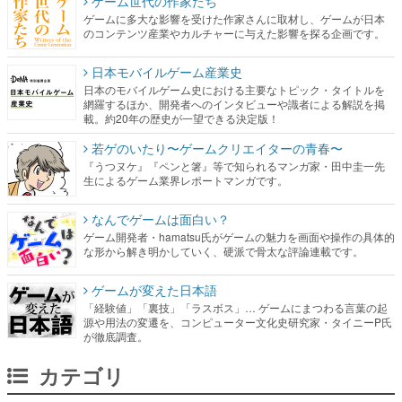
ゲーム世代の作家たち
ゲームに多大な影響を受けた作家さんに取材し、ゲームが日本
のコンテンツ産業やカルチャーに与えた影響を探る企画です。
日本モバイルゲーム産業史
日本のモバイルゲーム史における主要なトピック・タイトルを
網羅するほか、開発者へのインタビューや識者による解説を掲
載。約20年の歴史が一望できる決定版！
若ゲのいたり〜ゲームクリエイターの青春〜
『うつヌケ』『ペンと箸』等で知られるマンガ家・田中圭一先
生によるゲーム業界レポートマンガです。
なんでゲームは面白い？
ゲーム開発者・hamatsu氏がゲームの魅力を画面や操作の具体的
な形から解き明かしていく、硬派で骨太な評論連載です。
ゲームが変えた日本語
「経験値」「裏技」「ラスボス」… ゲームにまつわる言葉の起
源や用法の変遷を、コンピューター文化史研究家・タイニーP氏
が徹底調査。
カテゴリ