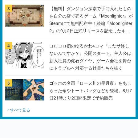
3
【無料】ダンジョン探索で手に入れたもの
を自分の店で売るゲーム『Moonlighter』が
Steamにて無料配布中！続編『Moonlighter
2』の9月2日正式リリースを記念したキャ
ンペーン
4
コロコロ初のゆるかわ4コマ『まだサ終し
ないんですか？』公開スタート。主人公は
新入社員の侘石ダイヤ、ゲーム会社を舞台
にトラブルへ対応する社員たちを描く
5
ゴッホの名画『ローヌ川の星月夜』をあし
らった傘やトートバッグなどが登場。8月7
日21時より2日間限定で予約販売
すべて見る