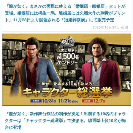
『龍が如く』まさかの実際に使える「婚姻届・離婚届」セットが
登場。婚姻届には桐生一馬、離婚届には久瀬大作の刺青がプリン
ト。11月28日より開催される「冠婚葬祭展」にて販売予定
2025年10月31日 公開
『龍が如く』新作舞台作品の制作が決定！出演する10名のキャラ
クターは「キャラクター総選挙」で決まる。総選挙上位10名が舞
台に登場