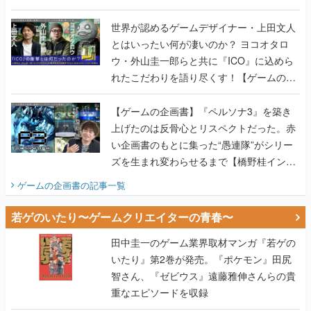
世界が認めるゲームデザイナー・上田文人
とはいったい何が凄いのか？ ヨコオタロ
ウ・外山圭一郎らと共に『ICO』に込めら
れたこだわりを語り尽くす！【ゲームの企
画書】
【ゲームの企画書】『ペルソナ3』を築き
上げたのは反骨心とリスペクトだった。赤
い企画書のもとに集った“愚連隊”がシリー
ズを生まれ変わらせるまで【橋野桂インタ
ビュー】
ゲームの企画書
の記事一覧
若ゲのいたり〜ゲームクリエイターの青春〜
田中圭一のゲーム業界取材マンガ『若ゲの
いたり』第2巻が発売。『ポケモン』田尻
智さん、『ゼビウス』遠藤雅伸さんらの貴
重なエピソードを収録