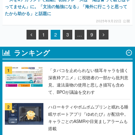
ってません」に。「文法の勉強になる」「海外に行こうと思って
たから助かる」と話題に
2025年9月22日 公開
1
2
3
…
9
ランキング
1
「タバコを止められない猫耳キャラを描く
深夜枠アニメ」に視聴者の一部から批判意
見。違法薬物の使用と思しき描写も含め
て、BPOが議論を交わす
2
ハローキティやポムポムプリンと眠れる睡
眠サポートアプリ『ゆめたび』が配信中。
キャラごとのASMRや目覚ましアラームも
搭載