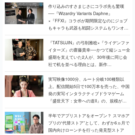
作り込みのすさまじさにコラボ先も驚嘆
──『Wizardry Variants Daphne』
×『FFXI』コラボが期間限定なのにジョブ
もキャラも武器も戦闘システムもワンオフ
で作り込まれた理由を両ディレクターに聞
く
『TATSUJIN』の弓削雅稔×『ライデンファ
イターズ』の齋藤貴幸──かつて縦シュー全
盛期を支えていた2人が、30年後に同じ会
社で机を並べる理由とは。新作
『TATSUJIN EXTREME』で初タッグを組
んだレジェンド2人に訊く開発秘話
実写映像1000分、ルート分岐100種類以
上。配信開始5日で100万本を売った、中国
発の実写インタラクティブドラマゲーム
『盛世天下：女帝への道II』の、規模が違
うこだわりをプロデューサーに聞いた
半年でアプリストアをオープン？ スマホア
プリの“代替ストア”として、わずか6ヵ月で
国内向けローンチを行った発見型ストア