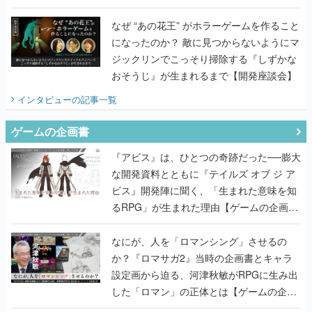
てみた
なぜ “あの花王” がホラーゲームを作ること
になったのか？ 敵に見つからないようにマ
ジックリンでこっそり掃除する『しずかな
おそうじ』が生まれるまで【開発座談会】
インタビュー
の記事一覧
ゲームの企画書
『アビス』は、ひとつの奇跡だった──膨大
な開発資料とともに『テイルズ オブ ジ ア
ビス』開発陣に聞く、「生まれた意味を知
るRPG」が生まれた理由【ゲームの企画
書】
なにが、人を「ロマンシング」させるの
か？『ロマサガ2』当時の企画書とキャラ
設定画から迫る、河津秋敏がRPGに生み出
した「ロマン」の正体とは【ゲームの企画
書】