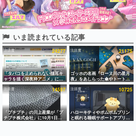
インタビュー
連載・特集一覧
殿堂入り記事
いま読まれている記事
SNS拡散数が数千以上！ ページビュー数万以上！ などな
ど。多くの人々に読まれた、電ファミ渾身の“殿堂入り”記
事をまとめました。
注目度
24277
注目度
21175
ゲームの企画書
名作ゲームクリエイターの方々に製作時のエピソードをお
聞きし、ヒットする企画（ゲーム）とは何か？を探ってい
「タバコを止められない猫耳キ
ゴッホの名画『ローヌ川の星月
きます。
ャラを描く深夜枠アニメ」に視
夜』をあしらった傘やトートバ
赫本
聴者の一部から批判意見。違法
ッグなどが登場。8月7日21時よ
この物語を解いてはいけない。『赫本』は、〈試験問題〉
注目度
14597
注目度
10725
薬物の使用と思しき描写も含め
り2日間限定で予約販売
の形をした短編ホラー小説集です。
て、BPOが議論を交わす
新世代に訊く
「プチプチ」の川上産業が「プ
ハローキティやポムポムプリン
これからのデジタルゲーム市場を担う若きクリエイター達
の姿を追い、彼らのルーツと情熱を探っていきます。
チプチ株式会社」に10月1日よ
と眠れる睡眠サポートアプリ
り社名変更へ。創業58年で初め
『ゆめたび』が配信中。キャラ
ての変更で、“プチッ”と鳴るお
ごとのASMRや目覚ましアラー
ゲーム世代の作家たち
なじみの緩衝材が会社の名前に
ムも搭載
ゲームに多大な影響を受けた作家さんに取材し、ゲームが