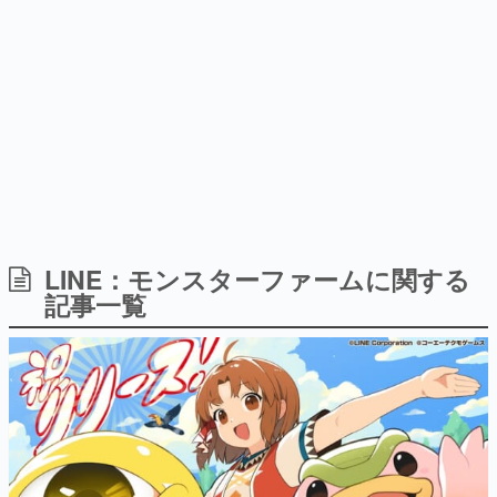
日本のコンテンツ産業やカルチャーに与えた影響を探る企
画です。
日本モバイルゲーム産業史
日本のモバイルゲーム史における主要なトピック・タイト
ルを網羅するほか、開発者へのインタビューや識者による
解説を掲載。約20年の歴史が一望できる決定版！
若ゲのいたり〜ゲームクリエイターの青春〜
『うつヌケ』『ペンと箸』等で知られるマンガ家・田中圭
一先生によるゲーム業界レポートマンガです。
なんでゲームは面白い？
ゲーム開発者・hamatsu氏がゲームの魅力を画面や操作の
LINE：モンスターファームに関する
具体的な形から解き明かしていく、硬派で骨太な評論連載
記事一覧
です。
ゲームが変えた日本語
「経験値」「裏技」「ラスボス」… ゲームにまつわる言葉
の起源や用法の変遷を、コンピューター文化史研究家・タ
イニーP氏が徹底調査。
カテゴリ
特集記事