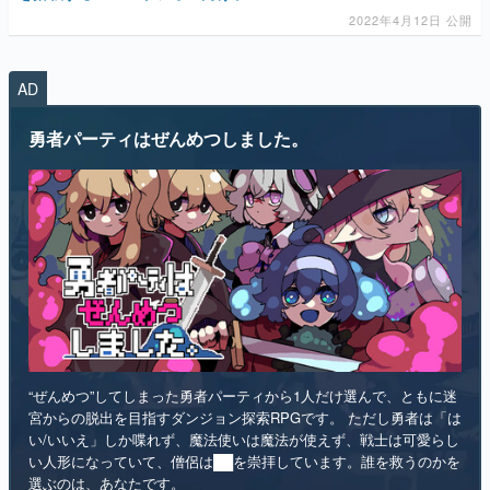
2022年4月12日 公開
AD
勇者パーティはぜんめつしました。
“ぜんめつ”してしまった勇者パーティから1人だけ選んで、ともに迷
宮からの脱出を目指すダンジョン探索RPGです。 ただし勇者は「は
い/いいえ」しか喋れず、魔法使いは魔法が使えず、戦士は可愛らし
い人形になっていて、僧侶は██を崇拝しています。誰を救うのかを
選ぶのは、あなたです。