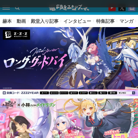
広告をスキップ
赫本
動画
殿堂入り記事
インタビュー
特集記事
マンガ
ピックアップ
電ファミのいま読まれている記事ランキング
アプリセール情報