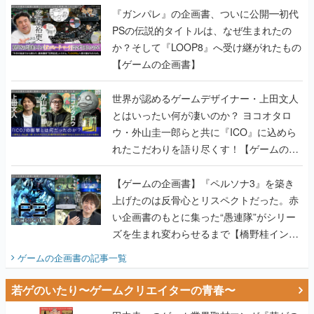
『ガンパレ』の企画書、ついに公開━初代
PSの伝説的タイトルは、なぜ生まれたの
か？そして『LOOP8』へ受け継がれたもの
【ゲームの企画書】
世界が認めるゲームデザイナー・上田文人
とはいったい何が凄いのか？ ヨコオタロ
ウ・外山圭一郎らと共に『ICO』に込めら
れたこだわりを語り尽くす！【ゲームの企
画書】
【ゲームの企画書】『ペルソナ3』を築き
上げたのは反骨心とリスペクトだった。赤
い企画書のもとに集った“愚連隊”がシリー
ズを生まれ変わらせるまで【橋野桂インタ
ビュー】
ゲームの企画書
の記事一覧
若ゲのいたり〜ゲームクリエイターの青春〜