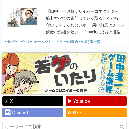
に行って、より理解を深めよう【PR】
【田中圭一連載：サイバーコネクトツー
編】すべての責任はオレが取る。だから、
付いてきてくれないか──男の熱意はチーム
解散の危機を救い、『.hack』成功の活路を
開く。業界の快男児・松山 洋に流れる血は
若ゲのいたり〜ゲームクリエイターの青春〜
の記事一覧
『少年ジャンプ』色だった【若ゲのいた
り】
X
Youtube
Discord
RSS