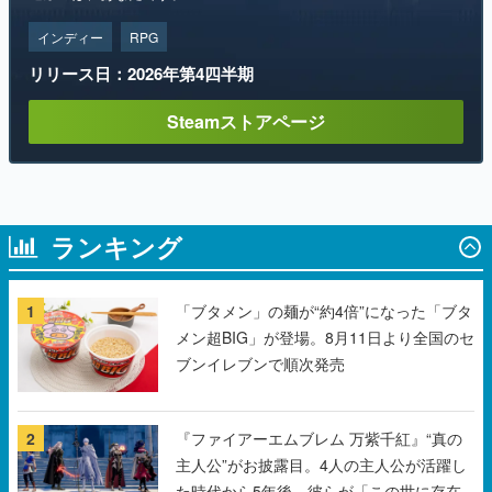
インディー
RPG
リリース日：2026年第4四半期
Steamストアページ
ランキング
1
「ブタメン」の麺が“約4倍”になった「ブタ
メン超BIG」が登場。8月11日より全国のセ
ブンイレブンで順次発売
2
『ファイアーエムブレム 万紫千紅』“真の
主人公”がお披露目。4人の主人公が活躍し
た時代から5年後、彼らが「この世に存在