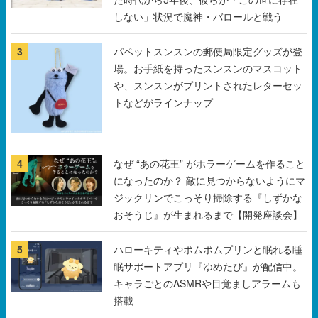
しない」状況で魔神・バロールと戦う
3
パペットスンスンの郵便局限定グッズが登
場。お手紙を持ったスンスンのマスコット
や、スンスンがプリントされたレターセッ
トなどがラインナップ
4
なぜ “あの花王” がホラーゲームを作ること
になったのか？ 敵に見つからないようにマ
ジックリンでこっそり掃除する『しずかな
おそうじ』が生まれるまで【開発座談会】
5
ハローキティやポムポムプリンと眠れる睡
眠サポートアプリ『ゆめたび』が配信中。
キャラごとのASMRや目覚ましアラームも
搭載