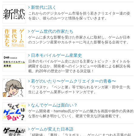
新世代に訊く
これからのデジタルゲーム市場を担う若きクリエイター達の姿
を追い、彼らのルーツと情熱を探っていきます。
ゲーム世代の作家たち
ゲームに多大な影響を受けた作家さんに取材し、ゲームが日本
のコンテンツ産業やカルチャーに与えた影響を探る企画です。
日本モバイルゲーム産業史
日本のモバイルゲーム史における主要なトピック・タイトルを
網羅するほか、開発者へのインタビューや識者による解説を掲
載。約20年の歴史が一望できる決定版！
若ゲのいたり〜ゲームクリエイターの青春〜
『うつヌケ』『ペンと箸』等で知られるマンガ家・田中圭一先
生によるゲーム業界レポートマンガです。
なんでゲームは面白い？
ゲーム開発者・hamatsu氏がゲームの魅力を画面や操作の具体的
な形から解き明かしていく、硬派で骨太な評論連載です。
ゲームが変えた日本語
「経験値」「裏技」「ラスボス」… ゲームにまつわる言葉の起