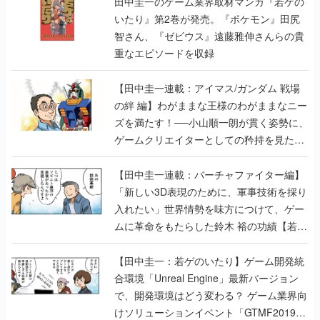
田中圭一のゲーム業界取材マンガ『若ゲの
いたり』第2巻が発売。『ポケモン』田尻
智さん、『ゼビウス』遠藤雅伸さんらの貴
重なエピソードを収録
【田中圭一連載：アイマス/ガンダム 戦場
の絆 編】わがままな王様のわがままなニー
ズを満たす！──小山順一朗が貫く姿勢に、
ゲームクリエイターとしての矜持を見た
【若ゲのいたり最終回】
【田中圭一連載：バーチャファイター編】
「新しい3D表現のために、軍事技術を採り
入れたい」世界情勢を味方につけて、ゲー
ムに革命をもたらした鈴木 裕の功績【若ゲ
のいたり】
【田中圭一：若ゲのいたり】ゲーム開発統
合環境「Unreal Engine」最新バージョン
で、開発環境はどう変わる？ ゲーム業界向
けソリューションイベント「GTMF2019」