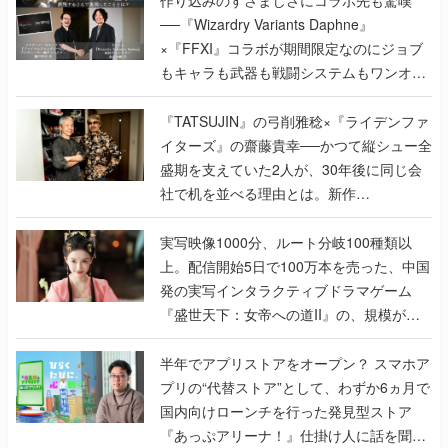
──『Wizardry Variants Daphne』
×『FFXI』コラボが期間限定なのにジョブ
もキャラも武器も戦闘システムもワンオフ
で作り込まれた理由を両ディレクターに聞
く
『TATSUJIN』の弓削雅稔×『ライデンファ
イターズ』の齋藤貴幸──かつて縦シュー全
盛期を支えていた2人が、30年後に同じ会
社で机を並べる理由とは。新作
『TATSUJIN EXTREME』で初タッグを組
んだレジェンド2人に訊く開発秘話
実写映像1000分、ルート分岐100種類以
上。配信開始5日で100万本を売った、中国
発の実写インタラクティブドラマゲーム
『盛世天下：女帝への道II』の、規模が違
うこだわりをプロデューサーに聞いた
半年でアプリストアをオープン？ スマホア
プリの“代替ストア”として、わずか6ヵ月で
国内向けローンチを行った発見型ストア
『あっぷアリーナ！』仕掛け人に話を聞い