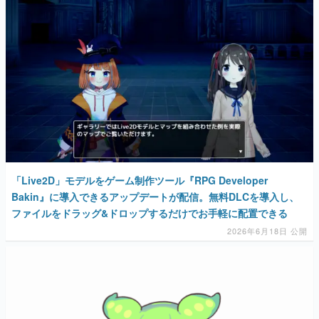
マンガ
女性向け
アプリレビュー
その他
電ファミニコゲーマーとは？
運営：株式会社マレ
「Live2D」モデルをゲーム制作ツール『RPG Developer
Bakin』に導入できるアップデートが配信。無料DLCを導入し、
ファイルをドラッグ&ドロップするだけでお手軽に配置できる
2026年6月18日 公開