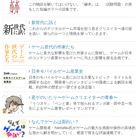
この物語を解いてはいけない。『赫本』は、〈試験問題〉の形
をした短編ホラー小説集です。
新世代に訊く
これからのデジタルゲーム市場を担う若きクリエイター達の姿
を追い、彼らのルーツと情熱を探っていきます。
ゲーム世代の作家たち
ゲームに多大な影響を受けた作家さんに取材し、ゲームが日本
のコンテンツ産業やカルチャーに与えた影響を探る企画です。
日本モバイルゲーム産業史
日本のモバイルゲーム史における主要なトピック・タイトルを
網羅するほか、開発者へのインタビューや識者による解説を掲
載。約20年の歴史が一望できる決定版！
若ゲのいたり〜ゲームクリエイターの青春〜
『うつヌケ』『ペンと箸』等で知られるマンガ家・田中圭一先
生によるゲーム業界レポートマンガです。
なんでゲームは面白い？
ゲーム開発者・hamatsu氏がゲームの魅力を画面や操作の具体的
な形から解き明かしていく、硬派で骨太な評論連載です。