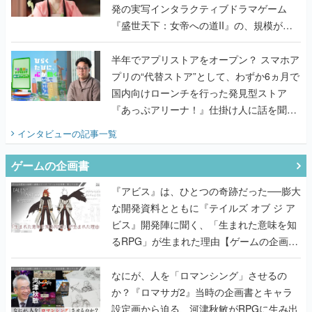
発の実写インタラクティブドラマゲーム
『盛世天下：女帝への道II』の、規模が違
うこだわりをプロデューサーに聞いた
半年でアプリストアをオープン？ スマホア
プリの“代替ストア”として、わずか6ヵ月で
国内向けローンチを行った発見型ストア
『あっぷアリーナ！』仕掛け人に話を聞い
てみた
インタビュー
の記事一覧
ゲームの企画書
『アビス』は、ひとつの奇跡だった──膨大
な開発資料とともに『テイルズ オブ ジ ア
ビス』開発陣に聞く、「生まれた意味を知
るRPG」が生まれた理由【ゲームの企画
書】
なにが、人を「ロマンシング」させるの
か？『ロマサガ2』当時の企画書とキャラ
設定画から迫る、河津秋敏がRPGに生み出