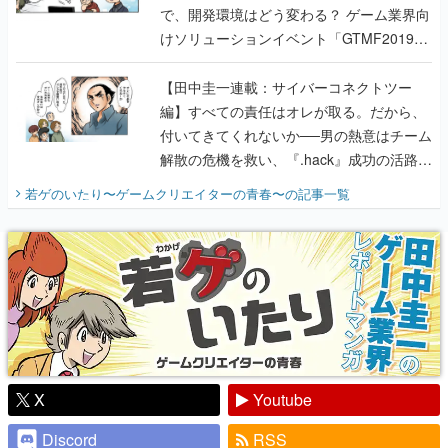
で、開発環境はどう変わる？ ゲーム業界向
けソリューションイベント「GTMF2019」
に行って、より理解を深めよう【PR】
【田中圭一連載：サイバーコネクトツー
編】すべての責任はオレが取る。だから、
付いてきてくれないか──男の熱意はチーム
解散の危機を救い、『.hack』成功の活路を
開く。業界の快男児・松山 洋に流れる血は
若ゲのいたり〜ゲームクリエイターの青春〜
の記事一覧
『少年ジャンプ』色だった【若ゲのいた
り】
X
Youtube
Discord
RSS