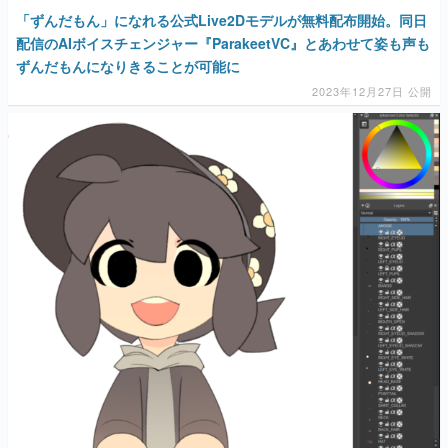
「ずんだもん」になれる公式Live2Dモデルが無料配布開始。同日
配信のAIボイスチェンジャー『ParakeetVC』とあわせて姿も声も
ずんだもんになりきることが可能に
2023年12月27日 公開