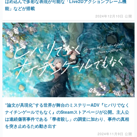
はめ込んで多彩な表現が可能な「Live2Dアクションフレーム機
能」などが搭載
2024年12月10日 公開
“論文が具現化”する世界が舞台のミステリーADV『ヒバリでなく
ナイチンゲールでもなく』のSteamストアページが公開。主人公
は連続傷害事件である「學者殺し」の調査に加わり、事件の真相
を突き止めるため動き出す
2024年11月9日 公開