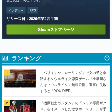
選ぶのは、あなたです。
インディー
RPG
リリース日：2026年第4四半期
Steamストアページ
ランキング
1
「パリィ」や「ローリング」で女の子と会
話するソウルライク恋愛ゲーム『小早川さ
んはソウルライク』無料公開。返事に失敗
すると「YOU DIED」
2
『機動戦士ガンダム』の「シャア専用ザク
Ⅱ」をイメージした散水ホースリールが予