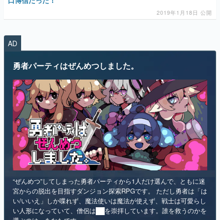
2019年1月18日 公開
AD
勇者パーティはぜんめつしました。
“ぜんめつ”してしまった勇者パーティから1人だけ選んで、ともに迷
宮からの脱出を目指すダンジョン探索RPGです。 ただし勇者は「は
い/いいえ」しか喋れず、魔法使いは魔法が使えず、戦士は可愛らし
い人形になっていて、僧侶は██を崇拝しています。誰を救うのかを