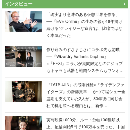
インタビュー
「現実より意味のある仮想世界を作る」
──『EVE Online』の生みの親が18年掲げ
続ける”クレイジーな宣言”は、比喩ではな
く本気だった
作り込みのすさまじさにコラボ先も驚嘆
──『Wizardry Variants Daphne』
×『FFXI』コラボが期間限定なのにジョブ
もキャラも武器も戦闘システムもワンオフ
で作り込まれた理由を両ディレクターに聞
く
『TATSUJIN』の弓削雅稔×『ライデンファ
イターズ』の齋藤貴幸──かつて縦シュー全
盛期を支えていた2人が、30年後に同じ会
社で机を並べる理由とは。新作
『TATSUJIN EXTREME』で初タッグを組
んだレジェンド2人に訊く開発秘話
実写映像1000分、ルート分岐100種類以
上。配信開始5日で100万本を売った、中国