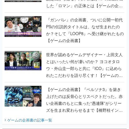
した「ロマン」の正体とは【ゲームの企画
書】
『ガンパレ』の企画書、ついに公開━初代
PSの伝説的タイトルは、なぜ生まれたの
か？そして『LOOP8』へ受け継がれたもの
【ゲームの企画書】
世界が認めるゲームデザイナー・上田文人
とはいったい何が凄いのか？ ヨコオタロ
ウ・外山圭一郎らと共に『ICO』に込めら
れたこだわりを語り尽くす！【ゲームの企
画書】
【ゲームの企画書】『ペルソナ3』を築き
上げたのは反骨心とリスペクトだった。赤
い企画書のもとに集った“愚連隊”がシリー
ズを生まれ変わらせるまで【橋野桂インタ
ビュー】
ゲームの企画書
の記事一覧