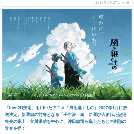
2026年5月27日 公開
「Live2D技術」を用いたアニメ『風を継ぐもの』2027年1月に放
送決定。新選組の前身となる「壬生浪士組」に運び込まれた記憶
喪失の隊士・立川迅助を中心に、沖田総司ら隊士たちとの刹那の
青春を描く