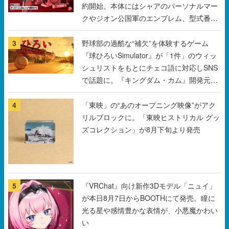
約開始。本体にはシャアのパーソナルマー
クやジオン公国軍のエンブレム、型式番号
などを配置
3
野球部の過酷な“補欠”を体験するゲーム
『球ひろいSimulator』が「1件」のウィッ
シュリストをもとにチェコ語に対応しSNS
で話題に。『キングダム・カム』開発元や
チェコのプロ野球選手から称賛の声
4
「東映」の“あのオープニング映像”がアク
リルブロックに。「東映ヒストリカル グッ
ズコレクション」が8月下旬より発売
5
『VRChat』向け新作3Dモデル「ニュイ」
が本日8月7日からBOOTHにて発売。瞳に
光る星や感情豊かな表情が、小悪魔かわい
い