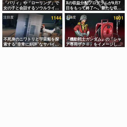
「パリィ」や「ローリング」で
Xの収益分配プログラムが9月7
女の子と会話するソウルライク
日をもって終了へ。新たな収益
インタビュー
恋愛ゲーム『小早川さんはソウ
化制度「Original Content
注目度
1144
注目度
1001
ルライク』無料公開。返事に失
Rewards Program」を発表
連載・特集一覧
敗すると「YOU DIED」
殿堂入り記事
SNS拡散数が数千以上！ ページビュー数万以上！ などな
不死身のニワトリと宇宙船を探
『機動戦士ガンダム』の「シャ
ど。多くの人々に読まれた、電ファミ渾身の“殿堂入り”記
索する“非常に好評”なサバイバ
ア専用ザクⅡ」をイメージした
事をまとめました。
ルゲーム『Breathedge』が無
散水ホースリールが予約開始。
料で配布中。入手できる期間は8
本体にはシャアのパーソナルマ
ゲームの企画書
月10日まで
ークやジオン公国軍のエンブレ
名作ゲームクリエイターの方々に製作時のエピソードをお
聞きし、ヒットする企画（ゲーム）とは何か？を探ってい
ム、型式番号などを配置
きます。
赫本
この物語を解いてはいけない。『赫本』は、〈試験問題〉
の形をした短編ホラー小説集です。
新世代に訊く
これからのデジタルゲーム市場を担う若きクリエイター達
の姿を追い、彼らのルーツと情熱を探っていきます。
ゲーム世代の作家たち
ゲームに多大な影響を受けた作家さんに取材し、ゲームが