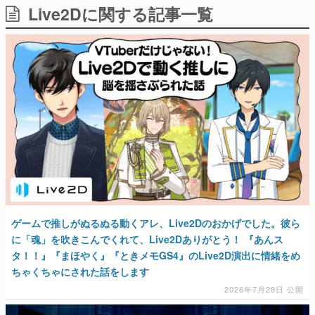
Live2Dに関する記事一覧
日本のコンテンツ産業やカルチャーに与えた影響を探る企
画です。
日本モバイルゲーム産業史
日本のモバイルゲーム史における主要なトピック・タイト
ルを網羅するほか、開発者へのインタビューや識者による
解説を掲載。約20年の歴史が一望できる決定版！
若ゲのいたり〜ゲームクリエイターの青春〜
『うつヌケ』『ペンと箸』等で知られるマンガ家・田中圭
一先生によるゲーム業界レポートマンガです。
なんでゲームは面白い？
ゲーム開発者・hamatsu氏がゲームの魅力を画面や操作の
具体的な形から解き明かしていく、硬派で骨太な評論連載
です。
ゲームが変えた日本語
ゲームで推しがぬるぬる動くアレ、Live2Dのおかげでした。彼ら
「経験値」「裏技」「ラスボス」… ゲームにまつわる言葉
の起源や用法の変遷を、コンピューター文化史研究家・タ
に「魂」を吹きこんでくれて、Live2Dありがとう！ 『あんス
イニーP氏が徹底調査。
タ！！』『まほやく』『ときメモGS4』のLive2D演出に情緒をめ
ちゃくちゃにされた話をします
カテゴリ
2026年7月29日 公開
特集記事