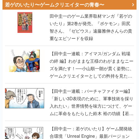
若ゲのいたり〜ゲームクリエイターの青春〜
田中圭一のゲーム業界取材マンガ『若ゲの
いたり』第2巻が発売。『ポケモン』田尻
智さん、『ゼビウス』遠藤雅伸さんらの貴
重なエピソードを収録
【田中圭一連載：アイマス/ガンダム 戦場
の絆 編】わがままな王様のわがままなニー
ズを満たす！──小山順一朗が貫く姿勢に、
ゲームクリエイターとしての矜持を見た
【若ゲのいたり最終回】
【田中圭一連載：バーチャファイター編】
「新しい3D表現のために、軍事技術を採り
入れたい」世界情勢を味方につけて、ゲー
ムに革命をもたらした鈴木 裕の功績【若ゲ
のいたり】
【田中圭一：若ゲのいたり】ゲーム開発統
合環境「Unreal Engine」最新バージョン