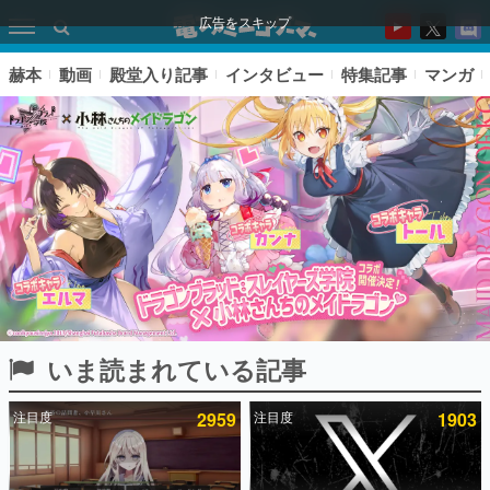
広告をスキップ
赫本
動画
殿堂入り記事
インタビュー
特集記事
マンガ
いま読まれている記事
ピックアップ
注目度
2959
注目度
1903
電ファミのいま読まれている記事ランキング
アプリセール情報