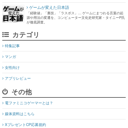
ゲームが変えた日本語
「経験値」「裏技」「ラスボス」… ゲームにまつわる言葉の起
源や用法の変遷を、コンピューター文化史研究家・タイニーP氏
が徹底調査。
カテゴリ
特集記事
マンガ
女性向け
アプリレビュー
その他
電ファミニコゲーマーとは？
媒体資料はこちら
XプレゼントCP応募規約