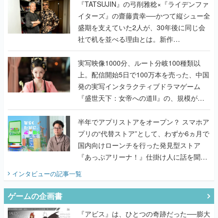
く
『TATSUJIN』の弓削雅稔×『ライデンファ
イターズ』の齋藤貴幸──かつて縦シュー全
盛期を支えていた2人が、30年後に同じ会
社で机を並べる理由とは。新作
『TATSUJIN EXTREME』で初タッグを組
んだレジェンド2人に訊く開発秘話
実写映像1000分、ルート分岐100種類以
上。配信開始5日で100万本を売った、中国
発の実写インタラクティブドラマゲーム
『盛世天下：女帝への道II』の、規模が違
うこだわりをプロデューサーに聞いた
半年でアプリストアをオープン？ スマホア
プリの“代替ストア”として、わずか6ヵ月で
国内向けローンチを行った発見型ストア
『あっぷアリーナ！』仕掛け人に話を聞い
てみた
インタビュー
の記事一覧
ゲームの企画書
『アビス』は、ひとつの奇跡だった──膨大