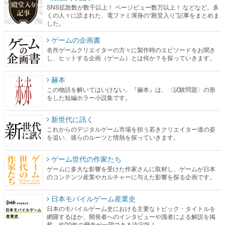
SNS拡散数が数千以上！ ページビュー数万以上！ などなど。多
くの人々に読まれた、電ファミ渾身の“殿堂入り”記事をまとめま
した。
ゲームの企画書
名作ゲームクリエイターの方々に製作時のエピソードをお聞き
し、ヒットする企画（ゲーム）とは何か？を探っていきます。
赫本
この物語を解いてはいけない。『赫本』は、〈試験問題〉の形
をした短編ホラー小説集です。
新世代に訊く
これからのデジタルゲーム市場を担う若きクリエイター達の姿
を追い、彼らのルーツと情熱を探っていきます。
ゲーム世代の作家たち
ゲームに多大な影響を受けた作家さんに取材し、ゲームが日本
のコンテンツ産業やカルチャーに与えた影響を探る企画です。
日本モバイルゲーム産業史
日本のモバイルゲーム史における主要なトピック・タイトルを
網羅するほか、開発者へのインタビューや識者による解説を掲
載。約20年の歴史が一望できる決定版！