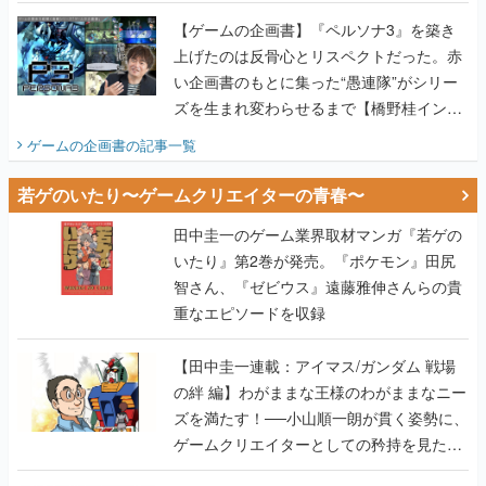
画書】
【ゲームの企画書】『ペルソナ3』を築き
上げたのは反骨心とリスペクトだった。赤
い企画書のもとに集った“愚連隊”がシリー
ズを生まれ変わらせるまで【橋野桂インタ
ビュー】
ゲームの企画書
の記事一覧
若ゲのいたり〜ゲームクリエイターの青春〜
田中圭一のゲーム業界取材マンガ『若ゲの
いたり』第2巻が発売。『ポケモン』田尻
智さん、『ゼビウス』遠藤雅伸さんらの貴
重なエピソードを収録
【田中圭一連載：アイマス/ガンダム 戦場
の絆 編】わがままな王様のわがままなニー
ズを満たす！──小山順一朗が貫く姿勢に、
ゲームクリエイターとしての矜持を見た
【若ゲのいたり最終回】