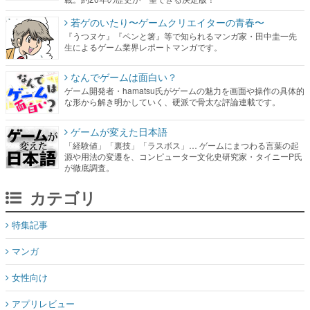
若ゲのいたり〜ゲームクリエイターの青春〜
『うつヌケ』『ペンと箸』等で知られるマンガ家・田中圭一先
生によるゲーム業界レポートマンガです。
なんでゲームは面白い？
ゲーム開発者・hamatsu氏がゲームの魅力を画面や操作の具体的
な形から解き明かしていく、硬派で骨太な評論連載です。
ゲームが変えた日本語
「経験値」「裏技」「ラスボス」… ゲームにまつわる言葉の起
源や用法の変遷を、コンピューター文化史研究家・タイニーP氏
が徹底調査。
カテゴリ
特集記事
マンガ
女性向け
アプリレビュー