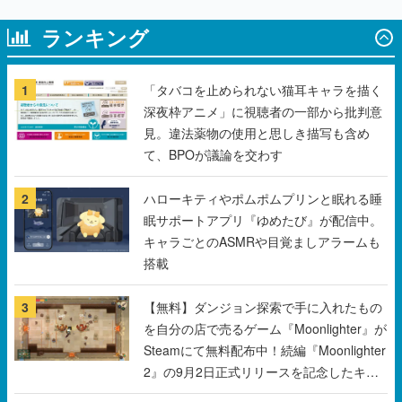
ランキング
1
「タバコを止められない猫耳キャラを描く
深夜枠アニメ」に視聴者の一部から批判意
見。違法薬物の使用と思しき描写も含め
て、BPOが議論を交わす
2
ハローキティやポムポムプリンと眠れる睡
眠サポートアプリ『ゆめたび』が配信中。
キャラごとのASMRや目覚ましアラームも
搭載
3
【無料】ダンジョン探索で手に入れたもの
を自分の店で売るゲーム『Moonlighter』が
Steamにて無料配布中！続編『Moonlighter
2』の9月2日正式リリースを記念したキャ
ンペーン