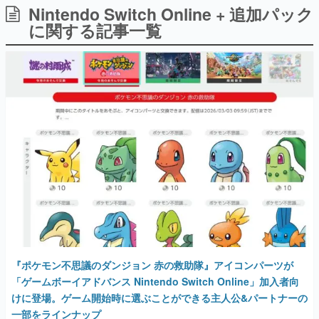
Nintendo Switch Online + 追加パック
日本のコンテンツ産業やカルチャーに与えた影響を探る企
画です。
に関する記事一覧
日本モバイルゲーム産業史
日本のモバイルゲーム史における主要なトピック・タイト
ルを網羅するほか、開発者へのインタビューや識者による
解説を掲載。約20年の歴史が一望できる決定版！
若ゲのいたり〜ゲームクリエイターの青春〜
『うつヌケ』『ペンと箸』等で知られるマンガ家・田中圭
一先生によるゲーム業界レポートマンガです。
なんでゲームは面白い？
ゲーム開発者・hamatsu氏がゲームの魅力を画面や操作の
具体的な形から解き明かしていく、硬派で骨太な評論連載
です。
ゲームが変えた日本語
「経験値」「裏技」「ラスボス」… ゲームにまつわる言葉
の起源や用法の変遷を、コンピューター文化史研究家・タ
イニーP氏が徹底調査。
『ポケモン不思議のダンジョン 赤の救助隊』アイコンパーツが
カテゴリ
「ゲームボーイアドバンス Nintendo Switch Online」加入者向
けに登場。ゲーム開始時に選ぶことができる主人公&パートナーの
一部をラインナップ
特集記事