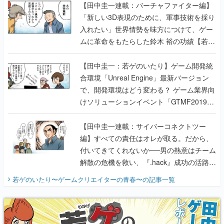
【田中圭一連載：バーチャファイター編】
「新しい3D表現のために、軍事技術を採り
入れたい」世界情勢を味方につけて、ゲー
ムに革命をもたらした鈴木 裕の功績【若ゲ
のいたり】
【田中圭一：若ゲのいたり】ゲーム開発統
合環境「Unreal Engine」最新バージョン
で、開発環境はどう変わる？ ゲーム業界向
けソリューションイベント「GTMF2019」
に行って、より理解を深めよう【PR】
【田中圭一連載：サイバーコネクトツー
編】すべての責任はオレが取る。だから、
付いてきてくれないか──男の熱意はチーム
解散の危機を救い、『.hack』成功の活路を
開く。業界の快男児・松山 洋に流れる血は
若ゲのいたり〜ゲームクリエイターの青春〜
の記事一覧
『少年ジャンプ』色だった【若ゲのいた
り】