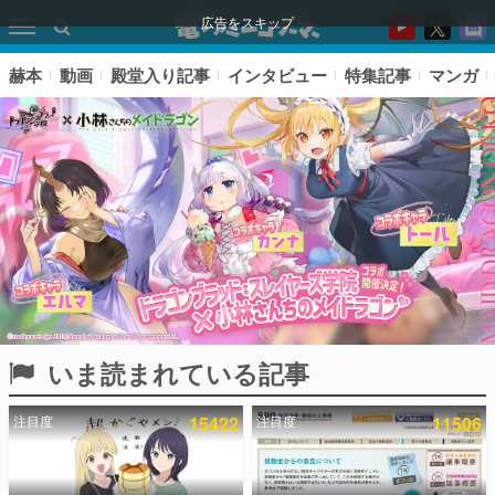
広告をスキップ
赫本
動画
殿堂入り記事
インタビュー
特集記事
マンガ
いま読まれている記事
ピックアップ
注目度
15422
注目度
11506
電ファミのいま読まれている記事ランキング
アプリセール情報