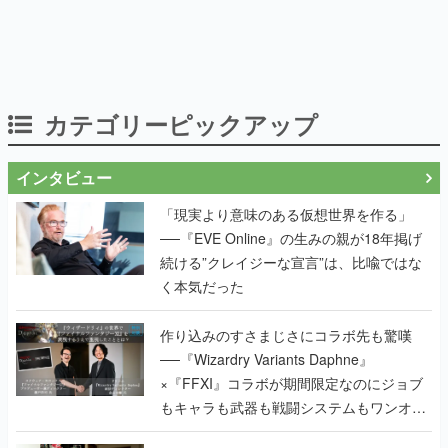
カテゴリーピックアップ
インタビュー
「現実より意味のある仮想世界を作る」
──『EVE Online』の生みの親が18年掲げ
続ける”クレイジーな宣言”は、比喩ではな
く本気だった
作り込みのすさまじさにコラボ先も驚嘆
──『Wizardry Variants Daphne』
×『FFXI』コラボが期間限定なのにジョブ
もキャラも武器も戦闘システムもワンオフ
で作り込まれた理由を両ディレクターに聞