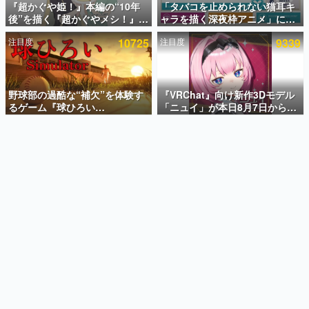
『超かぐや姫！』本編の“10年
「タバコを止められない猫耳キ
後”を描く『超かぐやメシ！』
ャラを描く深夜枠アニメ」に視
インタビュー
Web連載決定。新たなWebマン
聴者の一部から批判意見。違法
注目度
10725
注目度
9339
ガレーベル「ビビビコミック」
薬物の使用と思しき描写も含め
連載・特集一覧
にて特別話が掲載スタート、あ
て、BPOが議論を交わす
のお話には…まだ続きがある！
殿堂入り記事
SNS拡散数が数千以上！ ページビュー数万以上！ などな
野球部の過酷な“補欠”を体験す
『VRChat』向け新作3Dモデル
ど。多くの人々に読まれた、電ファミ渾身の“殿堂入り”記
るゲーム『球ひろい
「ニュイ」が本日8月7日から
事をまとめました。
Simulator』が「1件」のウィッ
BOOTHにて発売。瞳に光る星
シュリストをもとにチェコ語に
や感情豊かな表情が、小悪魔か
ゲームの企画書
対応しSNSで話題に。『キング
わいい
名作ゲームクリエイターの方々に製作時のエピソードをお
聞きし、ヒットする企画（ゲーム）とは何か？を探ってい
ダム・カム』開発元やチェコの
きます。
プロ野球選手から称賛の声
赫本
この物語を解いてはいけない。『赫本』は、〈試験問題〉
の形をした短編ホラー小説集です。
新世代に訊く
これからのデジタルゲーム市場を担う若きクリエイター達
の姿を追い、彼らのルーツと情熱を探っていきます。
ゲーム世代の作家たち
ゲームに多大な影響を受けた作家さんに取材し、ゲームが