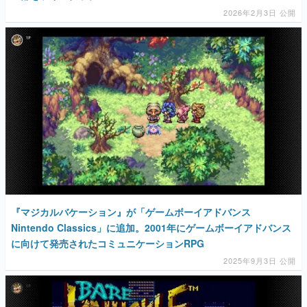
2026年2月3日 公開
マンガ
女性向け
アプリレビュー
その他
電ファミニコゲーマーとは？
運営：株式会社マレ
『マジカルバケーション』が「ゲームボーイアドバンス
Nintendo Classics」に追加。2001年にゲームボーイアドバンス
に向けて発売されたコミュニケーションRPG
2025年9月3日 公開