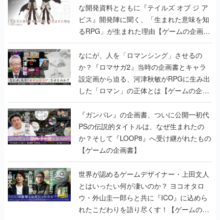
な開発資料とともに『テイルズ オブ ジ ア
ビス』開発陣に聞く、「生まれた意味を知
るRPG」が生まれた理由【ゲームの企画
書】
なにが、人を「ロマンシング」させるの
か？『ロマサガ2』当時の企画書とキャラ
設定画から迫る、河津秋敏がRPGに生み出
した「ロマン」の正体とは【ゲームの企画
書】
『ガンパレ』の企画書、ついに公開━初代
PSの伝説的タイトルは、なぜ生まれたの
か？そして『LOOP8』へ受け継がれたもの
【ゲームの企画書】
世界が認めるゲームデザイナー・上田文人
とはいったい何が凄いのか？ ヨコオタロ
ウ・外山圭一郎らと共に『ICO』に込めら
れたこだわりを語り尽くす！【ゲームの企