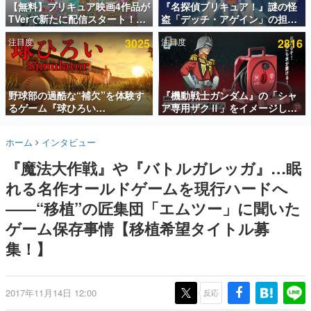
【無料】プリキュア映画4作品が
『名探偵プリキュア！』謎の怪
TVerで新たに配信スタート！な
盗「デッチ・アゲイン」の担当
インタビュー
んと2018年～2024年の映画ほぼ
キャストは天﨑滉平さんと判
注目度
3025
注目度
2816
すべてが見放題に、ぶっちゃけ
明。『Re:ゼロから始める異世
連載・特集一覧
ありえないラインナップ
界生活』オットー役、『ヒプノ
シスマイク』山田三郎役など
殿堂入り記事
SNS拡散数が数千以上！ ページビュー数万以上！ などな
野球部の過酷な“補欠”を体験す
『機動戦士ガンダム』の「シャ
ど。多くの人々に読まれた、電ファミ渾身の“殿堂入り”記
るゲーム『球ひろい
ア専用ザクⅡ」をイメージした
事をまとめました。
Simulator』が「1件」のウィッ
散水ホースリールが予約開始。
シュリストをもとにチェコ語に
本体にはシャアのパーソナルマ
ゲームの企画書
ホーム
インタビュー
対応しSNSで話題に。『キング
ークやジオン公国軍のエンブレ
名作ゲームクリエイターの方々に製作時のエピソードをお
聞きし、ヒットする企画（ゲーム）とは何か？を探ってい
ダム・カム』開発元やチェコの
ム、型式番号などを配置
『魔法大作戦』や『バトルガレッガ』…眠
きます。
プロ野球選手から称賛の声
れる名作オールドゲームを現行ハードへ
赫本
この物語を解いてはいけない。『赫本』は、〈試験問題〉
――“移植”の匠集団「エムツー」に聞いた
の形をした短編ホラー小説集です。
ゲーム保存事情【移植希望タイトル募
集！】
新世代に訊く
これからのデジタルゲーム市場を担う若きクリエイター達
の姿を追い、彼らのルーツと情熱を探っていきます。
2017年11月14日 12:00
反応
ゲーム世代の作家たち
ゲームに多大な影響を受けた作家さんに取材し、ゲームが