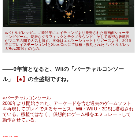
※バトルガレッガ……1996年にエイティングより発売された縦画面シューテ
ィングゲーム。硬派なグラフィックとテクノサウンド、そして緻密な攻略性
がマニアの間で人気を博す。画像はエムツーショットトリガーズより、2016
年にプレイステーション4とXbox Oneにて移植・復刻された『バトルガレッ
ガRev.2016』のもの。
――9年前となると、Wiiの「バーチャルコンソー
ル」
【※】
の全盛期ですね。
※バーチャルコンソール
2006年より開始された、アーケードを含む過去のゲームソフト
を再現してプレイできるサービス。Wii・Wii U・3DSに搭載され
ている。移植ではなく、仮想的にゲーム機をエミュレートして
動作させている。