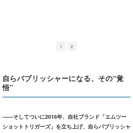
マンガ
女性向け
アプリレビュー
その他
1
2
電ファミニコゲーマーとは？
運営：株式会社マレ
自らパブリッシャーになる、その“覚
悟”
――そしてついに2016年、自社ブランド「エムツー
ショットトリガーズ」を立ち上げ、自らパブリッシャ