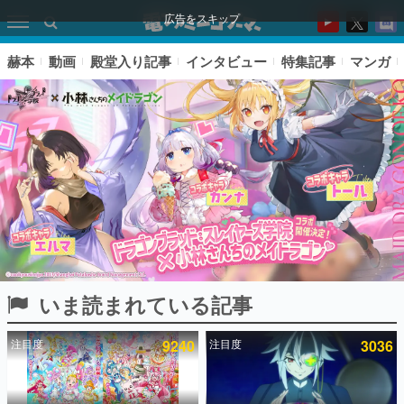
広告をスキップ
赫本
動画
殿堂入り記事
インタビュー
特集記事
マンガ
いま読まれている記事
ピックアップ
注目度
9240
注目度
3036
電ファミのいま読まれている記事ランキング
アプリセール情報