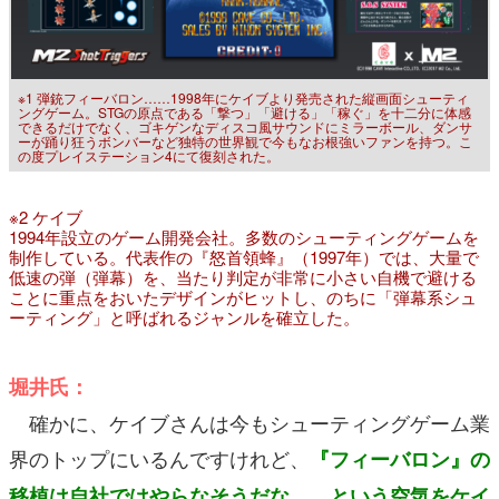
※1 弾銃フィーバロン……1998年にケイブより発売された縦画面シューティ
ングゲーム。STGの原点である「撃つ」「避ける」「稼ぐ」を十二分に体感
できるだけでなく、ゴキゲンなディスコ風サウンドにミラーボール、ダンサ
ーが踊り狂うボンバーなど独特の世界観で今もなお根強いファンを持つ。こ
の度プレイステーション4にて復刻された。
※2 ケイブ
1994年設立のゲーム開発会社。多数のシューティングゲームを
制作している。代表作の『怒首領蜂』（1997年）では、大量で
低速の弾（弾幕）を、当たり判定が非常に小さい自機で避ける
ことに重点をおいたデザインがヒットし、のちに「弾幕系シュ
ーティング」と呼ばれるジャンルを確立した。
堀井氏：
確かに、ケイブさんは今もシューティングゲーム業
界のトップにいるんですけれど、
『フィーバロン』の
移植は自社ではやらなそうだな……という空気をケイ