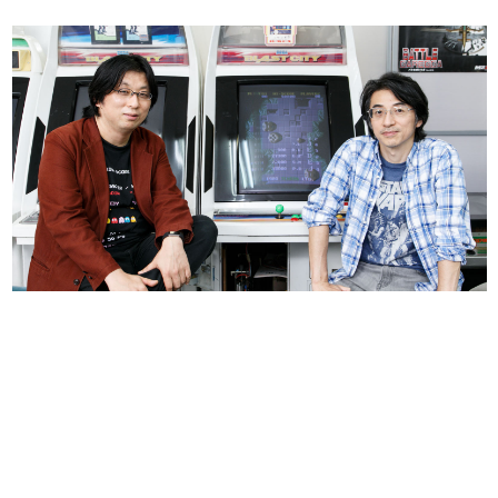
日本のコンテンツ産業やカルチャーに与えた影響を探る企
画です。
日本モバイルゲーム産業史
日本のモバイルゲーム史における主要なトピック・タイト
ルを網羅するほか、開発者へのインタビューや識者による
解説を掲載。約20年の歴史が一望できる決定版！
若ゲのいたり〜ゲームクリエイターの青春〜
『うつヌケ』『ペンと箸』等で知られるマンガ家・田中圭
一先生によるゲーム業界レポートマンガです。
なんでゲームは面白い？
ゲーム開発者・hamatsu氏がゲームの魅力を画面や操作の
具体的な形から解き明かしていく、硬派で骨太な評論連載
です。
ゲームが変えた日本語
「経験値」「裏技」「ラスボス」… ゲームにまつわる言葉
の起源や用法の変遷を、コンピューター文化史研究家・タ
イニーP氏が徹底調査。
カテゴリ
特集記事