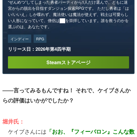
“ぜんめつ”してしまった勇者パーティから1人だけ選んで、ともに迷
宮からの脱出を目指すダンジョン探索RPGです。 ただし勇者は「は
い/いいえ」しか喋れず、魔法使いは魔法が使えず、戦士は可愛らし
い人形になっていて、僧侶は██を崇拝しています。誰を救うのかを
選ぶのは、あなたです。
インディー
RPG
リリース日：2026年第4四半期
Steamストアページ
――言ってみるもんですね！ それで、ケイブさんか
らの評価はいかがでしたか？
堀井氏：
ケイブさんには
「おお、『フィーバロン』こんな数