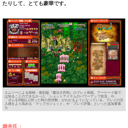
たりして、とても豪華です。
エムツーによる移植・復刻版『魔法大作戦』のプレイ画面。アーケード版で
は知ることのできなかった「ショットアイテムのパワーアップ状況」や、
「ボムを9個以上持った時の所持数」がわかるようになっている。プレイの没
入感をより高める「マップガジェット」や「プレイ評価」といった追加要素
も
堀井氏：