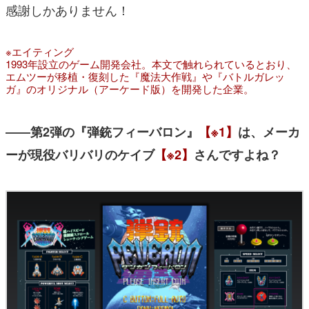
感謝しかありません！
※エイティング
1993年設立のゲーム開発会社。本文で触れられているとおり、
エムツーが移植・復刻した『魔法大作戦』や『バトルガレッ
ガ』のオリジナル（アーケード版）を開発した企業。
――第2弾の『弾銃フィーバロン』
【※1】
は、メーカ
ーが現役バリバリのケイブ
【※2】
さんですよね？