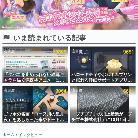
インタビュー
連載・特集一覧
殿堂入り記事
いま読まれている記事
SNS拡散数が数千以上！ ページビュー数万以上！ などな
ど。多くの人々に読まれた、電ファミ渾身の“殿堂入り”記
事をまとめました。
注目度
19899
注目度
9691
ゲームの企画書
名作ゲームクリエイターの方々に製作時のエピソードをお
聞きし、ヒットする企画（ゲーム）とは何か？を探ってい
「タバコを止められない猫耳キ
ハローキティやポムポムプリン
きます。
ャラを描く深夜枠アニメ」に視
と眠れる睡眠サポートアプリ
赫本
聴者の一部から批判意見。違法
『ゆめたび』が配信中。キャラ
この物語を解いてはいけない。『赫本』は、〈試験問題〉
注目度
9064
注目度
6611
薬物の使用と思しき描写も含め
ごとのASMRや目覚ましアラー
の形をした短編ホラー小説集です。
て、BPOが議論を交わす
ムも搭載
新世代に訊く
ゴッホの名画『ローヌ川の星月
「プチプチ」の川上産業が「プ
これからのデジタルゲーム市場を担う若きクリエイター達
の姿を追い、彼らのルーツと情熱を探っていきます。
夜』をあしらった傘やトートバ
チプチ株式会社」に10月1日よ
ッグなどが登場。8月7日21時よ
り社名変更へ。創業58年で初め
り2日間限定で予約販売
ての変更で、“プチッ”と鳴るお
ゲーム世代の作家たち
ホーム
インタビュー
なじみの緩衝材が会社の名前に
ゲームに多大な影響を受けた作家さんに取材し、ゲームが