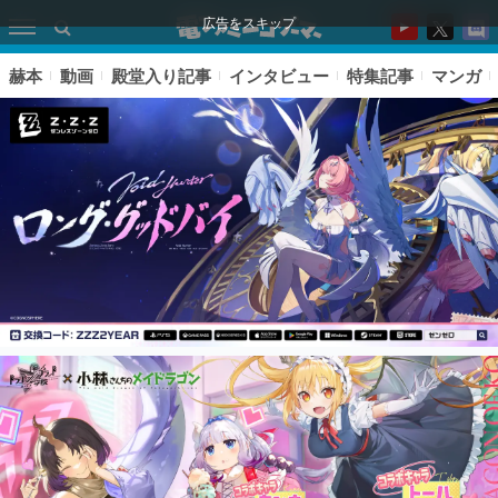
広告をスキップ
赫本
動画
殿堂入り記事
インタビュー
特集記事
マンガ
ピックアップ
電ファミのいま読まれている記事ランキング
アプリセール情報