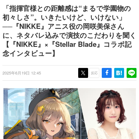
日本のコンテンツ産業やカルチャーに与えた影響を探る企
「指揮官様との距離感は“まるで学園物の
画です。
初々しさ”。いきたいけど、いけない」
日本モバイルゲーム産業史
──『NIKKE』アニス役の岡咲美保さん
日本のモバイルゲーム史における主要なトピック・タイト
ルを網羅するほか、開発者へのインタビューや識者による
に、ネタバレ込みで演技のこだわりを聞く
解説を掲載。約20年の歴史が一望できる決定版！
【『NIKKE』×『Stellar Blade』コラボ記
若ゲのいたり〜ゲームクリエイターの青春〜
『うつヌケ』『ペンと箸』等で知られるマンガ家・田中圭
念インタビュー】
一先生によるゲーム業界レポートマンガです。
なんでゲームは面白い？
2025年6月19日 12:45
反応
ゲーム開発者・hamatsu氏がゲームの魅力を画面や操作の
具体的な形から解き明かしていく、硬派で骨太な評論連載
です。
ゲームが変えた日本語
「経験値」「裏技」「ラスボス」… ゲームにまつわる言葉
の起源や用法の変遷を、コンピューター文化史研究家・タ
イニーP氏が徹底調査。
カテゴリ
特集記事