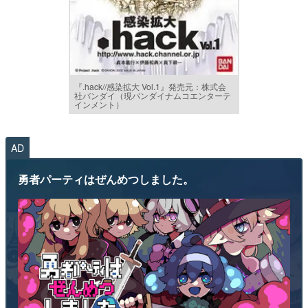
『.hack//感染拡大 Vol.1』発売元：株式会
社バンダイ（現バンダイナムコエンターテ
インメント）
AD
勇者パーティはぜんめつしました。