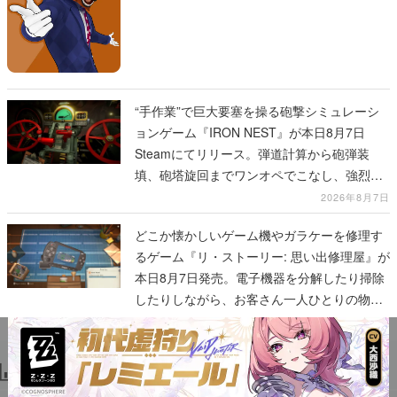
“手作業”で巨大要塞を操る砲撃シミュレーシ
ョンゲーム『IRON NEST』が本日8月7日
Steamにてリリース。弾道計算から砲弾装
填、砲塔旋回までワンオペでこなし、強烈な
一撃をブチかませるロマンある作品
2026年8月7日
どこか懐かしいゲーム機やガラケーを修理す
るゲーム『リ・ストーリー: 思い出修理屋』が
本日8月7日発売。電子機器を分解したり掃除
したりしながら、お客さん一人ひとりの物語
に耳を傾ける
2026年8月7日
ランキング