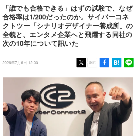
9年ぶりとなる日本公演を記念し
日本のコンテンツ産業やカルチャーに与えた影響を探る企
「誰でも合格できる」はずの試験で、なぜ
て
画です。
合格率は1/200だったのか。サイバーコネ
日本モバイルゲーム産業史
クトツー「シナリオデザイナー養成所」の
日本のモバイルゲーム史における主要なトピック・タイト
ルを網羅するほか、開発者へのインタビューや識者による
全貌と、エンタメ企業へと飛躍する同社の
解説を掲載。約20年の歴史が一望できる決定版！
次の10年について訊いた
若ゲのいたり〜ゲームクリエイターの青春〜
『うつヌケ』『ペンと箸』等で知られるマンガ家・田中圭
一先生によるゲーム業界レポートマンガです。
2026年7月6日 12:00
反応
なんでゲームは面白い？
ゲーム開発者・hamatsu氏がゲームの魅力を画面や操作の
具体的な形から解き明かしていく、硬派で骨太な評論連載
です。
ゲームが変えた日本語
「経験値」「裏技」「ラスボス」… ゲームにまつわる言葉
の起源や用法の変遷を、コンピューター文化史研究家・タ
イニーP氏が徹底調査。
カテゴリ
特集記事