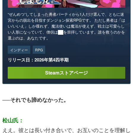
“ぜんめつ”してしまった勇者パーティから1人だけ選んで、ともに迷
宮からの脱出を目指すダンジョン探索RPGです。 ただし勇者は「は
い/いいえ」しか喋れず、魔法使いは魔法が使えず、戦士は可愛らし
い人形になっていて、僧侶は██を崇拝しています。誰を救うのかを
選ぶのは、あなたです。
インディー
RPG
リリース日：2026年第4四半期
Steamストアページ
──それでも諦めなかった。
松山氏：
ええ。彼とは長い付き合いで、お互いのことを理解し