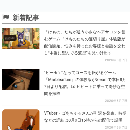
新着記事
「けもの」たちが通う小さなヘアサロンを営
むゲーム『けものたちの髪切り屋』体験版が
配信開始。悩みを持ったお客様と会話を交わ
し“本当に望んでる髪型”を見つけ出す
2026年8月7日
“ビー玉”になってコースを転がるゲーム
『Marblearium』の体験版がSteamで本日8月
7日より配信。Lo-Fiビートに乗って奇妙な空
間を探検
2026年8月7日
VTuber・ばあちゃるさんが引退を発表。時期
などの詳細は8月9日15時からの配信で説明
2026年8月7日