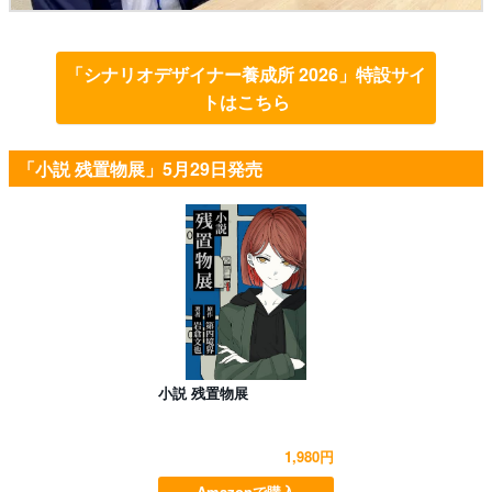
「シナリオデザイナー養成所 2026」特設サイ
トはこちら
「小説 残置物展」5月29日発売
小説 残置物展
1,980円
Amazonで購入