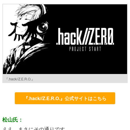
『.hack//Z.E.R.O.』
『.hack//Z.E.R.O.』公式サイトはこちら
松山氏：
ええ、まさにその通りです。