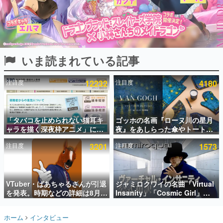
インタビュー
連載・特集一覧
殿堂入り記事
いま読まれている記事
SNS拡散数が数千以上！ ページビュー数万以上！ などな
ど。多くの人々に読まれた、電ファミ渾身の“殿堂入り”記
事をまとめました。
注目度
12232
注目度
4180
ゲームの企画書
名作ゲームクリエイターの方々に製作時のエピソードをお
聞きし、ヒットする企画（ゲーム）とは何か？を探ってい
「タバコを止められない猫耳キ
ゴッホの名画『ローヌ川の星月
きます。
ャラを描く深夜枠アニメ」に視
夜』をあしらった傘やトートバ
赫本
聴者の一部から批判意見。違法
ッグなどが登場。8月7日21時よ
この物語を解いてはいけない。『赫本』は、〈試験問題〉
注目度
3201
注目度
1573
薬物の使用と思しき描写も含め
り2日間限定で予約販売
の形をした短編ホラー小説集です。
て、BPOが議論を交わす
新世代に訊く
VTuber・ばあちゃるさんが引退
ジャミロクワイの名曲「Virtual
これからのデジタルゲーム市場を担う若きクリエイター達
の姿を追い、彼らのルーツと情熱を探っていきます。
を発表。時期などの詳細は8月9
Insanity」「Cosmic Girl」
日15時からの配信で説明
「Canned Heat」公式日本語字
幕付きMVがいきなり公開！
ゲーム世代の作家たち
ホーム
インタビュー
「SUMMER SONIC 2026」での
ゲームに多大な影響を受けた作家さんに取材し、ゲームが