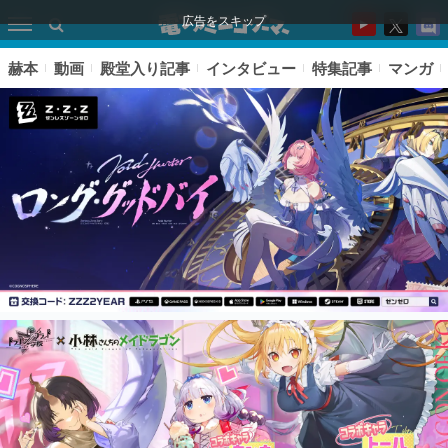
広告をスキップ
赫本
動画
殿堂入り記事
インタビュー
特集記事
マンガ
ピックアップ
電ファミのいま読まれている記事ランキング
アプリセール情報