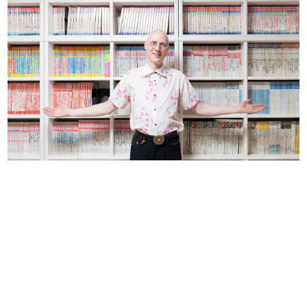
日本のコンテンツ産業やカルチャーに与えた影響を探る企
画です。
日本モバイルゲーム産業史
日本のモバイルゲーム史における主要なトピック・タイト
ルを網羅するほか、開発者へのインタビューや識者による
解説を掲載。約20年の歴史が一望できる決定版！
若ゲのいたり〜ゲームクリエイターの青春〜
『うつヌケ』『ペンと箸』等で知られるマンガ家・田中圭
一先生によるゲーム業界レポートマンガです。
なんでゲームは面白い？
ゲーム開発者・hamatsu氏がゲームの魅力を画面や操作の
具体的な形から解き明かしていく、硬派で骨太な評論連載
です。
ゲームが変えた日本語
「経験値」「裏技」「ラスボス」… ゲームにまつわる言葉
の起源や用法の変遷を、コンピューター文化史研究家・タ
イニーP氏が徹底調査。
カテゴリ
特集記事