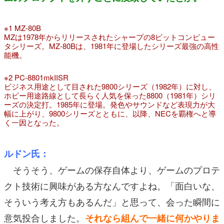
※1 MZ-80B
MZは1978年からリリースされたシャープの8ビットコンピュー
タシリーズ。MZ-80Bは、1981年に登場したシリーズ最強の高性
能機。
※2 PC-8801mkIISR
ビジネス用途として目された9800シリーズ（1982年）に対し、
ホビー用途路線として長らく人気を保った8800（1981年）シリ
ーズの決定打。1985年に登場。発色やサウンドなど表現力が大
幅に上がり、9800シリーズとともに、以降、NECを覇権へと導
く一因となった。
ルドン氏：
そうそう、ゲームの保存自体より、ゲームのプロテ
クト技術に興味がある方なんですよね。「面白いな、
そういう考え方もあるんだ」と思って、会った瞬間に
意気投合しました。
それなら組んで一緒に何かやりま