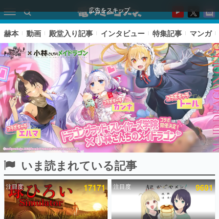
広告をスキップ
赫本
動画
殿堂入り記事
インタビュー
特集記事
マンガ
いま読まれている記事
ピックアップ
注目度
17171
注目度
9691
電ファミのいま読まれている記事ランキング
アプリセール情報