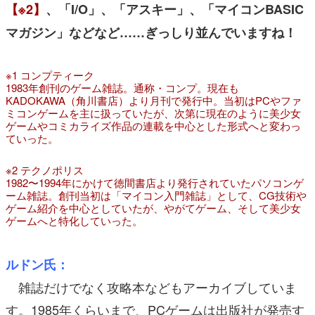
【※2】
、「I/O」、「アスキー」、「マイコンBASIC
マガジン」などなど……ぎっしり並んでいますね！
※1 コンプティーク
1983年創刊のゲーム雑誌。通称・コンプ。現在も
KADOKAWA（角川書店）より月刊で発行中。当初はPCやファ
ミコンゲームを主に扱っていたが、次第に現在のように美少女
ゲームやコミカライズ作品の連載を中心とした形式へと変わっ
ていった。
※2 テクノポリス
1982〜1994年にかけて徳間書店より発行されていたパソコンゲ
ーム雑誌。創刊当初は「マイコン入門雑誌」として、CG技術や
ゲーム紹介を中心としていたが、やがてゲーム、そして美少女
ゲームへと特化していった。
ルドン氏：
雑誌だけでなく攻略本などもアーカイブしていま
す。1985年くらいまで、PCゲームは出版社が発売す