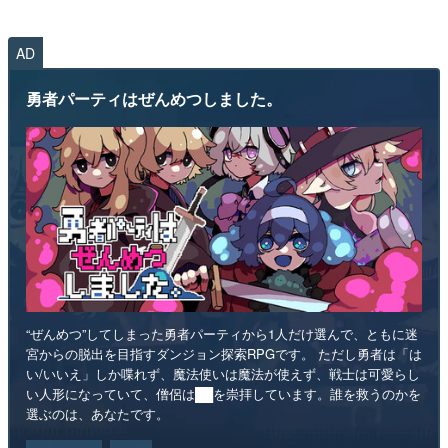
AD
勇者パーティはぜんめつしました。
“ぜんめつ”してしまった勇者パーティから1人だけ選んで、ともに迷
宮からの脱出を目指すダンジョン探索RPGです。 ただし勇者は「は
い/いいえ」しか喋れず、魔法使いは魔法が使えず、戦士は可愛らし
い人形になっていて、僧侶は██を崇拝しています。誰を救うのかを
選ぶのは、あなたです。