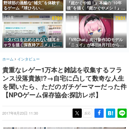
野球部の過酷な“補欠”を体験す
『超かぐや姫！』本編の“10年
るゲーム『球ひろい
後”を描く『超かぐやメシ！』
インタビュー
Simulator』が「1件」のウィッ
Web連載決定。新たなWebマン
注目度
8789
注目度
7931
シュリストをもとにチェコ語に
ガレーベル「ビビビコミック」
連載・特集一覧
対応しSNSで話題に。『キング
にて特別話が掲載スタート、あ
ダム・カム』開発元やチェコの
のお話には…まだ続きがある！
殿堂入り記事
プロ野球選手から称賛の声
SNS拡散数が数千以上！ ページビュー数万以上！ などな
「タバコを止められない猫耳キ
『VRChat』向け新作3Dモデル
ど。多くの人々に読まれた、電ファミ渾身の“殿堂入り”記
ャラを描く深夜枠アニメ」に視
「ニュイ」が本日8月7日から
事をまとめました。
聴者の一部から批判意見。違法
BOOTHにて発売。瞳に光る星
薬物の使用と思しき描写も含め
や感情豊かな表情が、小悪魔か
ゲームの企画書
ホーム
インタビュー
て、BPOが議論を交わす
わいい
名作ゲームクリエイターの方々に製作時のエピソードをお
聞きし、ヒットする企画（ゲーム）とは何か？を探ってい
貴重なレゲー1万本と雑誌を収集するフラ
きます。
ンス没落貴族!?→自宅に凸して数奇な人生
赫本
この物語を解いてはいけない。『赫本』は、〈試験問題〉
を聞いたら、ただのガチゲーマーだった件
の形をした短編ホラー小説集です。
【NPOゲーム保存協会:探訪レポ】
新世代に訊く
これからのデジタルゲーム市場を担う若きクリエイター達
の姿を追い、彼らのルーツと情熱を探っていきます。
2017年8月23日 11:30
反応
ゲーム世代の作家たち
ゲームに多大な影響を受けた作家さんに取材し、ゲームが