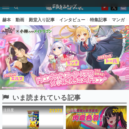
広告をスキップ
赫本
動画
殿堂入り記事
インタビュー
特集記事
マンガ
いま読まれている記事
ピックアップ
注目度
21373
注目度
20845
電ファミのいま読まれている記事ランキング
アプリセール情報