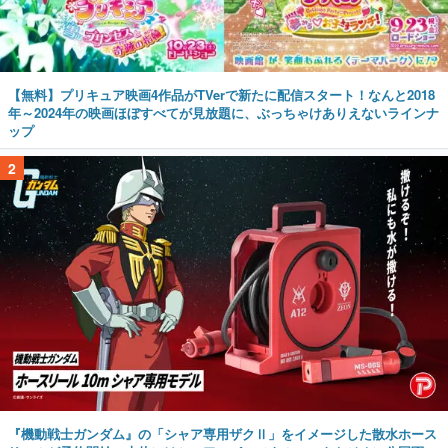
【無料】プリキュア映画4作品がTVerで新たに配信スタート！なんと2018
年～2024年の映画ほぼすべてが見放題に、ぶっちゃけありえないラインナ
ップ
2
『機動戦士ガンダム』の「シャア専用ザクⅡ」をイメージした散水ホース