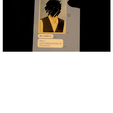
日本のコンテンツ産業やカルチャーに与えた影響を探る企
画です。
日本モバイルゲーム産業史
日本のモバイルゲーム史における主要なトピック・タイト
ルを網羅するほか、開発者へのインタビューや識者による
解説を掲載。約20年の歴史が一望できる決定版！
若ゲのいたり〜ゲームクリエイターの青春〜
『うつヌケ』『ペンと箸』等で知られるマンガ家・田中圭
一先生によるゲーム業界レポートマンガです。
なんでゲームは面白い？
ゲーム開発者・hamatsu氏がゲームの魅力を画面や操作の
具体的な形から解き明かしていく、硬派で骨太な評論連載
です。
ゲームが変えた日本語
「経験値」「裏技」「ラスボス」… ゲームにまつわる言葉
の起源や用法の変遷を、コンピューター文化史研究家・タ
イニーP氏が徹底調査。
カテゴリ
特集記事