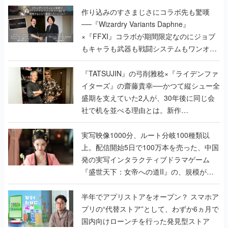
作り込みのすさまじさにコラボ先も驚嘆
──『Wizardry Variants Daphne』
×『FFXI』コラボが期間限定なのにジョブ
もキャラも武器も戦闘システムもワンオフ
で作り込まれた理由を両ディレクターに聞
く
『TATSUJIN』の弓削雅稔×『ライデンファ
イターズ』の齋藤貴幸──かつて縦シュー全
盛期を支えていた2人が、30年後に同じ会
社で机を並べる理由とは。新作
『TATSUJIN EXTREME』で初タッグを組
んだレジェンド2人に訊く開発秘話
実写映像1000分、ルート分岐100種類以
上。配信開始5日で100万本を売った、中国
発の実写インタラクティブドラマゲーム
『盛世天下：女帝への道II』の、規模が違
うこだわりをプロデューサーに聞いた
半年でアプリストアをオープン？ スマホア
プリの“代替ストア”として、わずか6ヵ月で
国内向けローンチを行った発見型ストア