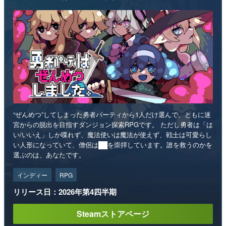
“ぜんめつ”してしまった勇者パーティから1人だけ選んで、ともに迷
宮からの脱出を目指すダンジョン探索RPGです。 ただし勇者は「は
い/いいえ」しか喋れず、魔法使いは魔法が使えず、戦士は可愛らし
い人形になっていて、僧侶は██を崇拝しています。誰を救うのかを
選ぶのは、あなたです。
インディー
RPG
リリース日：2026年第4四半期
Steamストアページ