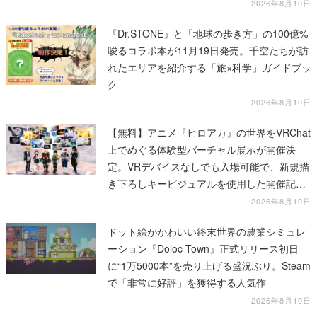
2026年8月10日
『Dr.STONE』と「地球の歩き方」の100億%
唆るコラボ本が11月19日発売。千空たちが訪
れたエリアを紹介する「旅×科学」ガイドブッ
ク
2026年8月10日
【無料】アニメ『ヒロアカ』の世界をVRChat
上でめぐる体験型バーチャル展示が開催決
定。VRデバイスなしでも入場可能で、新規描
き下ろしキービジュアルを使用した開催記念
グッズも販売
2026年8月10日
ドット絵がかわいい終末世界の農業シミュレ
ーション『Doloc Town』正式リリース初日
に“1万5000本”を売り上げる盛況ぶり。Steam
で「非常に好評」を獲得する人気作
2026年8月10日