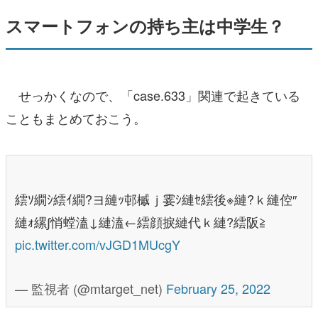
スマートフォンの持ち主は中学生？
せっかくなので、「case.633」関連で起きている
こともまとめておこう。
繧ｿ繝ｼ繧ｲ繝?ヨ縺ｯ邨槭ｊ霎ｼ縺ｾ繧後※縺?ｋ縺倥″
縺ｫ縲∫悄螳溘↓縺溘←繧顔捩縺代ｋ縺?繧阪≧
pic.twitter.com/vJGD1MUcgY
— 監視者 (@mtarget_net)
February 25, 2022