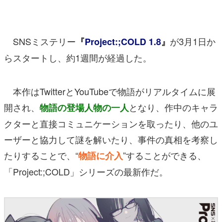
マンガ
女性向け
SNSミステリー
が3月1日か
『
Project:;COLD 1.8
』
アプリレビュー
らスタートし、約1週間が経過した。
その他
本作はTwitterとYouTubeで物語がリアルタイムに展
電ファミニコゲーマーとは？
開され、
となり、作中のキャラ
物語の登場人物の一人
運営：株式会社マレ
クターと直接コミュニケーションを取ったり、他のユ
ーザーと協力して謎を解いたり、事件の真相を考察し
たりすることで、“
”することができる、
物語に介入
「Project:;COLD」シリーズの最新作だ。