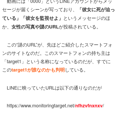
動画には「0000」というLINEアカウントからメッ
セージが届くシーンが写っており、
「彼女に死が迫っ
というメッセージのほ
ている」「彼女を監視せよ」
か、
が投稿されている。
女性の写真や謎のURL
この“謎のURL”が、先ほどご紹介したスマートフォ
ンのサイトなのだ。このスマートフォンの持ち主は
「target1」という名称になっているのだが、すでに
この
している。
target1が誰なのかも判明
LINEに映っていたURLは以下の通りなのだが
https://www.monitoringtarget.net/
/
nfhzvfnxnxv