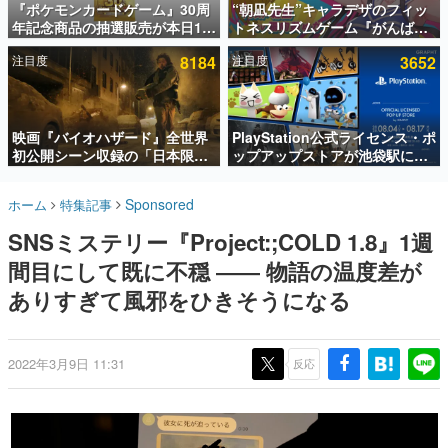
『ポケモンカードゲーム』30周
“朝凪先生”キャラデザのフィッ
年記念商品の抽選販売が本日12
トネスリズムゲーム『がんば
インタビュー
時より開始。拡張パック「30th
れ！チアリズム』Steamストア
注目度
8184
注目度
3652
CELEBRATION」のボックス
ページが公開。キャラクターの
連載・特集一覧
に、「プレミアムデッキセット
CVは陽向葵ゅかさん
エーフィ・ブラッキー」
殿堂入り記事
「FUTURISTIC BOX」の計3商
SNS拡散数が数千以上！ ページビュー数万以上！ などな
品
映画『バイオハザード』全世界
PlayStation公式ライセンス・ポ
ど。多くの人々に読まれた、電ファミ渾身の“殿堂入り”記
初公開シーン収録の「日本限
ップアップストアが池袋駅にて
事をまとめました。
定」予告映像が解禁。バイオの
期間限定で開催。夏のアパレル
日（8月10日）にあわせて、
や『ブラッドボーン』の新作ア
ゲームの企画書
Sponsored
ホーム
特集記事
「ラクーンシティ総合病院」へ
イテムが登場
名作ゲームクリエイターの方々に製作時のエピソードをお
聞きし、ヒットする企画（ゲーム）とは何か？を探ってい
行く配達人の姿が披露
SNSミステリー『Project:;COLD 1.8』1週
きます。
間目にして既に不穏 ―― 物語の温度差が
赫本
この物語を解いてはいけない。『赫本』は、〈試験問題〉
ありすぎて風邪をひきそうになる
の形をした短編ホラー小説集です。
新世代に訊く
2022年3月9日 11:31
反応
これからのデジタルゲーム市場を担う若きクリエイター達
の姿を追い、彼らのルーツと情熱を探っていきます。
ゲーム世代の作家たち
ゲームに多大な影響を受けた作家さんに取材し、ゲームが