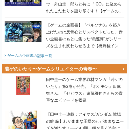
ウ・外山圭一郎らと共に『ICO』に込めら
れたこだわりを語り尽くす！【ゲームの企
画書】
【ゲームの企画書】『ペルソナ3』を築き
上げたのは反骨心とリスペクトだった。赤
い企画書のもとに集った“愚連隊”がシリー
ズを生まれ変わらせるまで【橋野桂インタ
ビュー】
ゲームの企画書
の記事一覧
若ゲのいたり〜ゲームクリエイターの青春〜
田中圭一のゲーム業界取材マンガ『若ゲの
いたり』第2巻が発売。『ポケモン』田尻
智さん、『ゼビウス』遠藤雅伸さんらの貴
重なエピソードを収録
【田中圭一連載：アイマス/ガンダム 戦場
の絆 編】わがままな王様のわがままなニー
ズを満たす！──小山順一朗が貫く姿勢に、