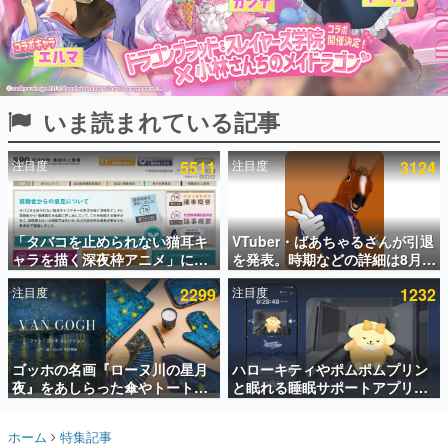
インタビュー
連載・特集一覧
殿堂入り記事
いま読まれている記事
SNS拡散数が数千以上！ ページビュー数万以上！ などな
ど。多くの人々に読まれた、電ファミ渾身の“殿堂入り”記
事をまとめました。
注目度
5511
注目度
3124
ゲームの企画書
名作ゲームクリエイターの方々に製作時のエピソードをお
聞きし、ヒットする企画（ゲーム）とは何か？を探ってい
「タバコを止められない猫耳キ
VTuber・ばあちゃるさんが引退
きます。
ャラを描く深夜枠アニメ」に視
を発表。時期などの詳細は8月9
赫本
聴者の一部から批判意見。違法
日15時からの配信で説明
この物語を解いてはいけない。『赫本』は、〈試験問題〉
注目度
2299
注目度
1232
薬物の使用と思しき描写も含め
の形をした短編ホラー小説集です。
て、BPOが議論を交わす
新世代に訊く
ゴッホの名画『ローヌ川の星月
ハローキティやポムポムプリン
これからのデジタルゲーム市場を担う若きクリエイター達
の姿を追い、彼らのルーツと情熱を探っていきます。
夜』をあしらった傘やトートバ
と眠れる睡眠サポートアプリ
ッグなどが登場。8月7日21時よ
『ゆめたび』が配信中。キャラ
り2日間限定で予約販売
ごとのASMRや目覚ましアラー
ゲーム世代の作家たち
ホーム
特集記事
ムも搭載
ゲームに多大な影響を受けた作家さんに取材し、ゲームが