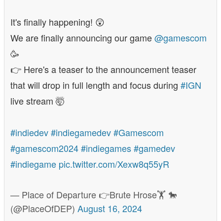
It's finally happening! 😲
We are finally announcing our game
@gamescom
🥳
👉 Here's a teaser to the announcement teaser
that will drop in full length and focus during
#IGN
live stream 🤯
#indiedev
#indiegamedev
#Gamescom
#gamescom2024
#indiegames
#gamedev
#indiegame
pic.twitter.com/Xexw8q55yR
— Place of Departure 👉Brute Hrose🏋️ 🐎
(@PlaceOfDEP)
August 16, 2024