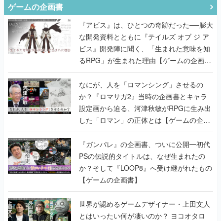
ゲームの企画書
『アビス』は、ひとつの奇跡だった──膨大
な開発資料とともに『テイルズ オブ ジ ア
ビス』開発陣に聞く、「生まれた意味を知
るRPG」が生まれた理由【ゲームの企画
書】
なにが、人を「ロマンシング」させるの
か？『ロマサガ2』当時の企画書とキャラ
設定画から迫る、河津秋敏がRPGに生み出
した「ロマン」の正体とは【ゲームの企画
書】
『ガンパレ』の企画書、ついに公開━初代
PSの伝説的タイトルは、なぜ生まれたの
か？そして『LOOP8』へ受け継がれたもの
【ゲームの企画書】
世界が認めるゲームデザイナー・上田文人
とはいったい何が凄いのか？ ヨコオタロ