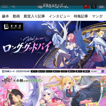
広告をスキップ
赫本
動画
殿堂入り記事
インタビュー
特集記事
マンガ
ピックアップ
電ファミのいま読まれている記事ランキング
アプリセール情報