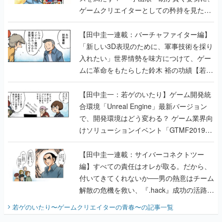
ゲームクリエイターとしての矜持を見た
【若ゲのいたり最終回】
【田中圭一連載：バーチャファイター編】
「新しい3D表現のために、軍事技術を採り
入れたい」世界情勢を味方につけて、ゲー
ムに革命をもたらした鈴木 裕の功績【若ゲ
のいたり】
【田中圭一：若ゲのいたり】ゲーム開発統
合環境「Unreal Engine」最新バージョン
で、開発環境はどう変わる？ ゲーム業界向
けソリューションイベント「GTMF2019」
に行って、より理解を深めよう【PR】
【田中圭一連載：サイバーコネクトツー
編】すべての責任はオレが取る。だから、
付いてきてくれないか──男の熱意はチーム
解散の危機を救い、『.hack』成功の活路を
開く。業界の快男児・松山 洋に流れる血は
若ゲのいたり〜ゲームクリエイターの青春〜
の記事一覧
『少年ジャンプ』色だった【若ゲのいた