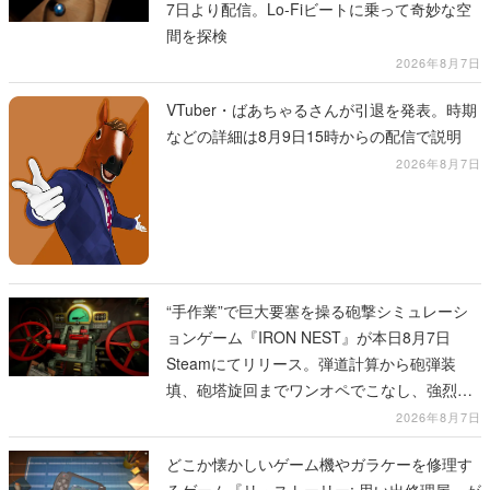
7日より配信。Lo-Fiビートに乗って奇妙な空
間を探検
2026年8月7日
VTuber・ばあちゃるさんが引退を発表。時期
などの詳細は8月9日15時からの配信で説明
2026年8月7日
“手作業”で巨大要塞を操る砲撃シミュレーシ
ョンゲーム『IRON NEST』が本日8月7日
Steamにてリリース。弾道計算から砲弾装
填、砲塔旋回までワンオペでこなし、強烈な
一撃をブチかませるロマンある作品
2026年8月7日
どこか懐かしいゲーム機やガラケーを修理す
るゲーム『リ・ストーリー: 思い出修理屋』が