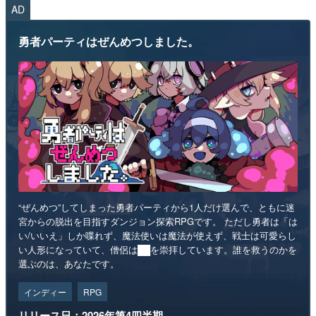
AD
勇者パーティはぜんめつしました。
“ぜんめつ”してしまった勇者パーティから1人だけ選んで、ともに迷
宮からの脱出を目指すダンジョン探索RPGです。 ただし勇者は「は
い/いいえ」しか喋れず、魔法使いは魔法が使えず、戦士は可愛らし
い人形になっていて、僧侶は██を崇拝しています。誰を救うのかを
選ぶのは、あなたです。
インディー
RPG
リリース日：2026年第4四半期