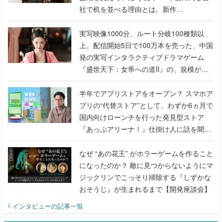
社で机を並べる理由とは。新作
『TATSUJIN EXTREME』で初タッグを組
んだレジェンド2人に訊く開発秘話
実写映像1000分、ルート分岐100種類以
上。配信開始5日で100万本を売った、中国
発の実写インタラクティブドラマゲーム
『盛世天下：女帝への道II』の、規模が違
うこだわりをプロデューサーに聞いた
半年でアプリストアをオープン？ スマホア
プリの“代替ストア”として、わずか6ヵ月で
国内向けローンチを行った発見型ストア
『あっぷアリーナ！』仕掛け人に話を聞い
てみた
なぜ “あの花王” がホラーゲームを作ること
になったのか？ 敵に見つからないようにマ
ジックリンでこっそり掃除する『しずかな
おそうじ』が生まれるまで【開発座談会】
インタビュー
の記事一覧