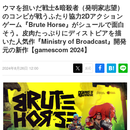
日本のコンテンツ産業やカルチャーに与えた影響を探る企
ウマを担いだ戦士&暗殺者（発明家志望）
画です。
のコンビが戦うふたり協力2Dアクション
日本モバイルゲーム産業史
ゲーム『Brute Horse』がシュールで面白
日本のモバイルゲーム史における主要なトピック・タイト
ルを網羅するほか、開発者へのインタビューや識者による
そう。皮肉たっぷりにディストピアを描
解説を掲載。約20年の歴史が一望できる決定版！
いた人気作『Ministry of Broadcast』開発
若ゲのいたり〜ゲームクリエイターの青春〜
『うつヌケ』『ペンと箸』等で知られるマンガ家・田中圭
元の新作【gamescom 2024】
一先生によるゲーム業界レポートマンガです。
なんでゲームは面白い？
2024年8月26日 12:00
反応
ゲーム開発者・hamatsu氏がゲームの魅力を画面や操作の
具体的な形から解き明かしていく、硬派で骨太な評論連載
です。
ゲームが変えた日本語
「経験値」「裏技」「ラスボス」… ゲームにまつわる言葉
の起源や用法の変遷を、コンピューター文化史研究家・タ
イニーP氏が徹底調査。
カテゴリ
特集記事