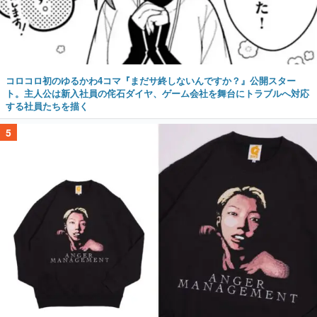
コロコロ初のゆるかわ4コマ『まだサ終しないんですか？』公開スター
ト。主人公は新入社員の侘石ダイヤ、ゲーム会社を舞台にトラブルへ対応
する社員たちを描く
5