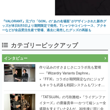
『VALORANT』元プロ「GON」の“あの名場面”がデザインされた新作グ
ッズが本日8月5日より期間限定で発売。Tシャツやコインケース、アクキ
ーなどが全品受注生産で登場、過去に発売したグッズの再販も
カテゴリーピックアップ
インタビュー
作り込みのすさまじさにコラボ先も驚嘆
──『Wizardry Variants Daphne』
×『FFXI』コラボが期間限定なのにジョブ
もキャラも武器も戦闘システムもワンオフ
で作り込まれた理由を両ディレクターに聞
く
『TATSUJIN』の弓削雅稔×『ライデンファ
イターズ』の齋藤貴幸──かつて縦シュー全
盛期を支えていた2人が、30年後に同じ会