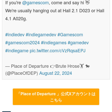
If you're
@gamescom
, come and say hi 👋
We're usually hanging out at Hall 2.1 D023 or Hall
4.1 A020g.
#indiedev
#indiegamedev
#Gamescom
#gamescom2024
#indiegames
#gamedev
#indiegame
pic.twitter.com/cVzRqsaEPJ
— Place of Departure 👉Brute Hrose🏋️ 🐎
(@PlaceOfDEP)
August 22, 2024
「Place of Departure 」公式Xアカウントは
こちら