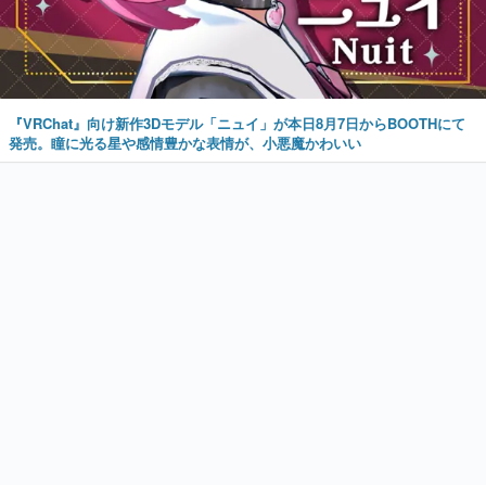
『VRChat』向け新作3Dモデル「ニュイ」が本日8月7日からBOOTHにて
発売。瞳に光る星や感情豊かな表情が、小悪魔かわいい