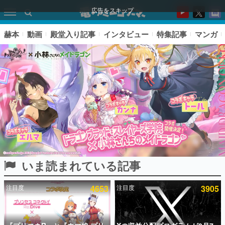
広告をスキップ
赫本
動画
殿堂入り記事
インタビュー
特集記事
マンガ
いま読まれている記事
ピックアップ
注目度
4653
注目度
3905
電ファミのいま読まれている記事ランキング
アプリセール情報