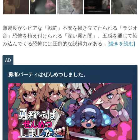
難易度がシビアな「戦闘」不安を掻き立てたられる「ラジオ
音」恐怖を植え付けられる「深い霧と闇」。五感を通じて染
み込んでくる恐怖には圧倒的な説得力がある...
[続きを読む]
AD
勇者パーティはぜんめつしました。