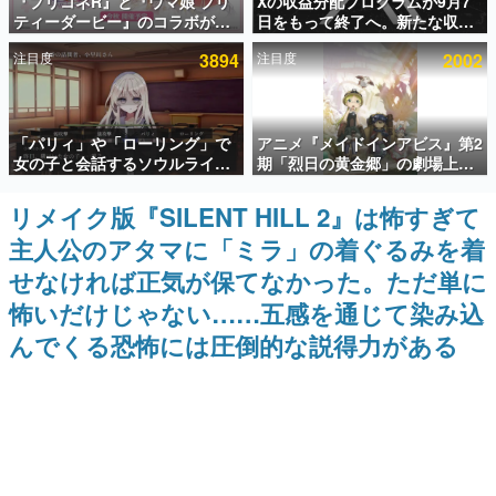
『プリコネR』と『ウマ娘 プリ
Xの収益分配プログラムが9月7
ティーダービー』のコラボが決
日をもって終了へ。新たな収益
インタビュー
定！“最大170連無料”の8.5周年
化制度「Original Content
注目度
3894
注目度
2002
キャンペーンなども発表
Rewards Program」を発表
連載・特集一覧
殿堂入り記事
「パリィ」や「ローリング」で
アニメ『メイドインアビス』第2
SNS拡散数が数千以上！ ページビュー数万以上！ などな
ど。多くの人々に読まれた、電ファミ渾身の“殿堂入り”記
女の子と会話するソウルライク
期「烈日の黄金郷」の劇場上映
事をまとめました。
恋愛ゲーム『小早川さんはソウ
が決定！レグ役・伊瀬茉莉也さ
ルライク』無料公開。返事に失
んらが登壇する舞台挨拶も実施
リメイク版『SILENT HILL 2』は怖すぎて
ゲームの企画書
敗すると「YOU DIED」
名作ゲームクリエイターの方々に製作時のエピソードをお
主人公のアタマに「ミラ」の着ぐるみを着
聞きし、ヒットする企画（ゲーム）とは何か？を探ってい
きます。
せなければ正気が保てなかった。ただ単に
赫本
怖いだけじゃない……五感を通じて染み込
この物語を解いてはいけない。『赫本』は、〈試験問題〉
んでくる恐怖には圧倒的な説得力がある
の形をした短編ホラー小説集です。
新世代に訊く
これからのデジタルゲーム市場を担う若きクリエイター達
の姿を追い、彼らのルーツと情熱を探っていきます。
ゲーム世代の作家たち
ゲームに多大な影響を受けた作家さんに取材し、ゲームが