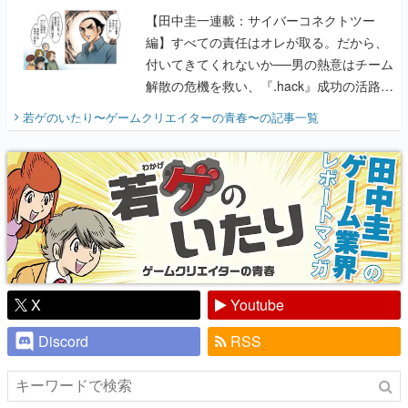
【田中圭一連載：サイバーコネクトツー
編】すべての責任はオレが取る。だから、
付いてきてくれないか──男の熱意はチーム
解散の危機を救い、『.hack』成功の活路を
開く。業界の快男児・松山 洋に流れる血は
若ゲのいたり〜ゲームクリエイターの青春〜
の記事一覧
『少年ジャンプ』色だった【若ゲのいた
り】
X
Youtube
Discord
RSS