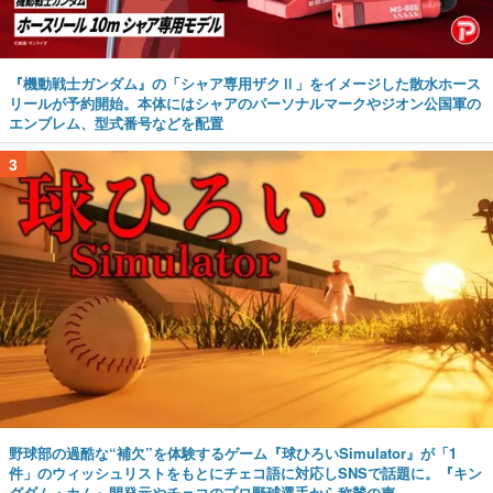
『機動戦士ガンダム』の「シャア専用ザクⅡ」をイメージした散水ホース
リールが予約開始。本体にはシャアのパーソナルマークやジオン公国軍の
エンブレム、型式番号などを配置
3
野球部の過酷な“補欠”を体験するゲーム『球ひろいSimulator』が「1
件」のウィッシュリストをもとにチェコ語に対応しSNSで話題に。『キン
グダム・カム』開発元やチェコのプロ野球選手から称賛の声