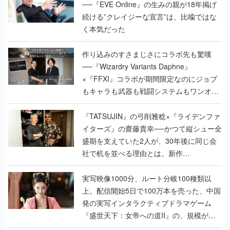
──『EVE Online』の生みの親が18年掲げ
続ける”クレイジーな宣言”は、比喩ではな
く本気だった
作り込みのすさまじさにコラボ先も驚嘆
──『Wizardry Variants Daphne』
×『FFXI』コラボが期間限定なのにジョブ
もキャラも武器も戦闘システムもワンオフ
で作り込まれた理由を両ディレクターに聞
く
『TATSUJIN』の弓削雅稔×『ライデンファ
イターズ』の齋藤貴幸──かつて縦シュー全
盛期を支えていた2人が、30年後に同じ会
社で机を並べる理由とは。新作
『TATSUJIN EXTREME』で初タッグを組
んだレジェンド2人に訊く開発秘話
実写映像1000分、ルート分岐100種類以
上。配信開始5日で100万本を売った、中国
発の実写インタラクティブドラマゲーム
『盛世天下：女帝への道II』の、規模が違
うこだわりをプロデューサーに聞いた