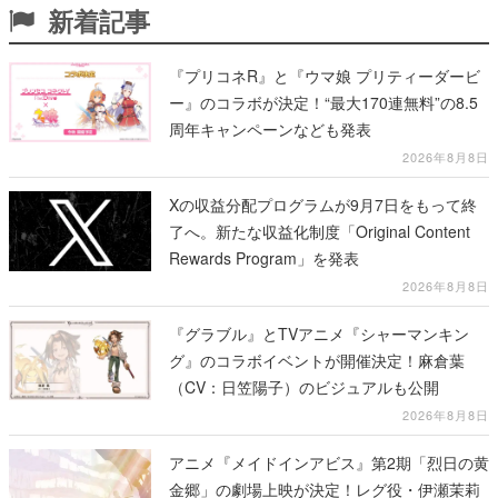
新着記事
『プリコネR』と『ウマ娘 プリティーダービ
ー』のコラボが決定！“最大170連無料”の8.5
周年キャンペーンなども発表
2026年8月8日
Xの収益分配プログラムが9月7日をもって終
了へ。新たな収益化制度「Original Content
Rewards Program」を発表
2026年8月8日
『グラブル』とTVアニメ『シャーマンキン
グ』のコラボイベントが開催決定！麻倉葉
（CV：日笠陽子）のビジュアルも公開
2026年8月8日
アニメ『メイドインアビス』第2期「烈日の黄
金郷」の劇場上映が決定！レグ役・伊瀬茉莉