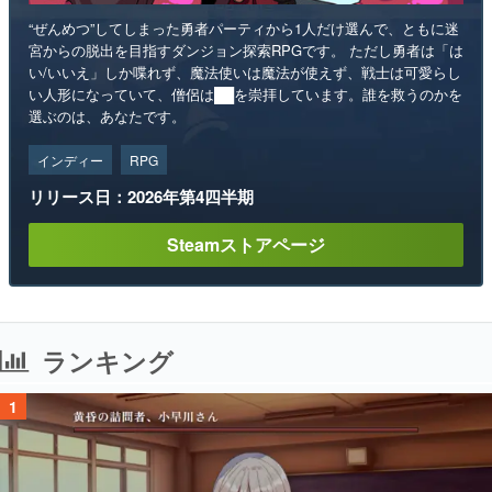
“ぜんめつ”してしまった勇者パーティから1人だけ選んで、ともに迷
宮からの脱出を目指すダンジョン探索RPGです。 ただし勇者は「は
い/いいえ」しか喋れず、魔法使いは魔法が使えず、戦士は可愛らし
い人形になっていて、僧侶は██を崇拝しています。誰を救うのかを
選ぶのは、あなたです。
インディー
RPG
リリース日：2026年第4四半期
Steamストアページ
ランキング
1