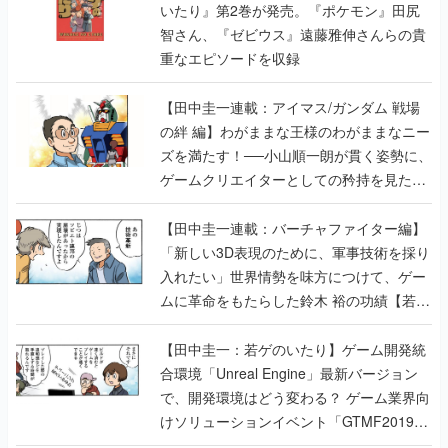
いたり』第2巻が発売。『ポケモン』田尻
智さん、『ゼビウス』遠藤雅伸さんらの貴
重なエピソードを収録
【田中圭一連載：アイマス/ガンダム 戦場
の絆 編】わがままな王様のわがままなニー
ズを満たす！──小山順一朗が貫く姿勢に、
ゲームクリエイターとしての矜持を見た
【若ゲのいたり最終回】
【田中圭一連載：バーチャファイター編】
「新しい3D表現のために、軍事技術を採り
入れたい」世界情勢を味方につけて、ゲー
ムに革命をもたらした鈴木 裕の功績【若ゲ
のいたり】
【田中圭一：若ゲのいたり】ゲーム開発統
合環境「Unreal Engine」最新バージョン
で、開発環境はどう変わる？ ゲーム業界向
けソリューションイベント「GTMF2019」
に行って、より理解を深めよう【PR】