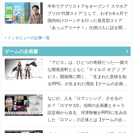
半年でアプリストアをオープン？ スマホア
プリの“代替ストア”として、わずか6ヵ月で
国内向けローンチを行った発見型ストア
『あっぷアリーナ！』仕掛け人に話を聞い
てみた
インタビュー
の記事一覧
ゲームの企画書
『アビス』は、ひとつの奇跡だった──膨大
な開発資料とともに『テイルズ オブ ジ ア
ビス』開発陣に聞く、「生まれた意味を知
るRPG」が生まれた理由【ゲームの企画
書】
なにが、人を「ロマンシング」させるの
か？『ロマサガ2』当時の企画書とキャラ
設定画から迫る、河津秋敏がRPGに生み出
した「ロマン」の正体とは【ゲームの企画
書】