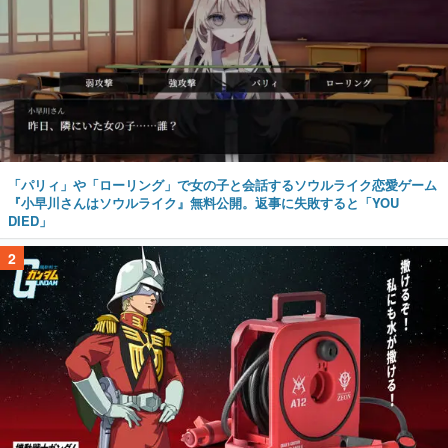
「パリィ」や「ローリング」で女の子と会話するソウルライク恋愛ゲーム
『小早川さんはソウルライク』無料公開。返事に失敗すると「YOU
DIED」
2