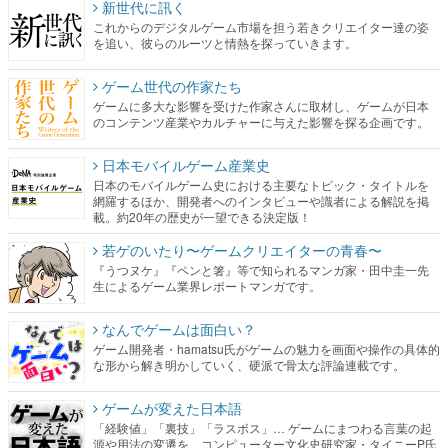
新世代に訊く
これからのデジタルゲーム市場を担う若きクリエイター達の姿
を追い、彼らのルーツと情熱を探っていきます。
ゲーム世代の作家たち
ゲームに多大な影響を受けた作家さんに取材し、ゲームが日本
のコンテンツ産業やカルチャーに与えた影響を探る企画です。
日本モバイルゲーム産業史
日本のモバイルゲーム史における主要なトピック・タイトルを
網羅するほか、開発者へのインタビューや識者による解説を掲
載。約20年の歴史が一望できる決定版！
若ゲのいたり〜ゲームクリエイターの青春〜
『うつヌケ』『ペンと箸』等で知られるマンガ家・田中圭一先
生によるゲーム業界レポートマンガです。
なんでゲームは面白い？
ゲーム開発者・hamatsu氏がゲームの魅力を画面や操作の具体的
な形から解き明かしていく、硬派で骨太な評論連載です。
ゲームが変えた日本語
「経験値」「裏技」「ラスボス」… ゲームにまつわる言葉の起
源や用法の変遷を、コンピューター文化史研究家・タイニーP氏