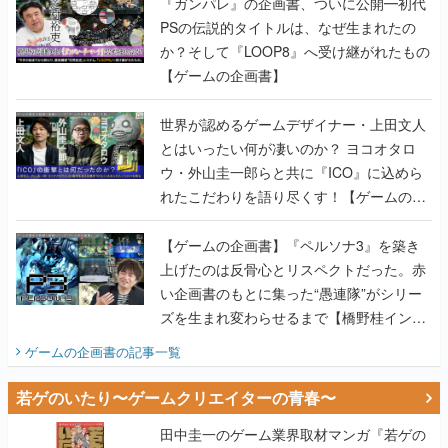
『ガンパレ』の企画書、ついに公開━初代
PSの伝説的タイトルは、なぜ生まれたの
か？そして『LOOP8』へ受け継がれたもの
【ゲームの企画書】
世界が認めるゲームデザイナー・上田文人
とはいったい何が凄いのか？ ヨコオタロ
ウ・外山圭一郎らと共に『ICO』に込めら
れたこだわりを語り尽くす！【ゲームの企
画書】
【ゲームの企画書】『ペルソナ3』を築き
上げたのは反骨心とリスペクトだった。赤
い企画書のもとに集った“愚連隊”がシリー
ズを生まれ変わらせるまで【橋野桂インタ
ビュー】
ゲームの企画書
の記事一覧
若ゲのいたり〜ゲームクリエイターの青春〜
田中圭一のゲーム業界取材マンガ『若ゲの