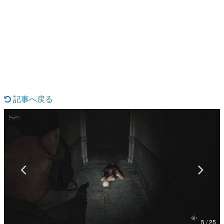
日本のコンテンツ産業やカルチャーに与えた影響を探る企
画です。
日本モバイルゲーム産業史
日本のモバイルゲーム史における主要なトピック・タイト
ルを網羅するほか、開発者へのインタビューや識者による
解説を掲載。約20年の歴史が一望できる決定版！
若ゲのいたり〜ゲームクリエイターの青春〜
『うつヌケ』『ペンと箸』等で知られるマンガ家・田中圭
一先生によるゲーム業界レポートマンガです。
記事へ戻る
なんでゲームは面白い？
ゲーム開発者・hamatsu氏がゲームの魅力を画面や操作の
具体的な形から解き明かしていく、硬派で骨太な評論連載
です。
ゲームが変えた日本語
「経験値」「裏技」「ラスボス」… ゲームにまつわる言葉
の起源や用法の変遷を、コンピューター文化史研究家・タ
イニーP氏が徹底調査。
カテゴリ
5 / 25
特集記事