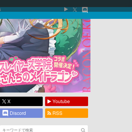
5
X
Youtube
Discord
RSS