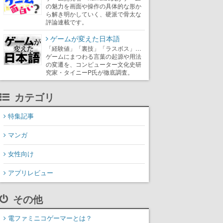
の魅力を画面や操作の具体的な形か
ら解き明かしていく、硬派で骨太な
評論連載です。
ゲームが変えた日本語
「経験値」「裏技」「ラスボス」…
ゲームにまつわる言葉の起源や用法
の変遷を、コンピューター文化史研
究家・タイニーP氏が徹底調査。
カテゴリ
特集記事
マンガ
女性向け
アプリレビュー
その他
電ファミニコゲーマーとは？