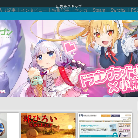
広告をスキップ
入り記事
インタビュー
特集記事
マンガ
Steam
Switch2
PS