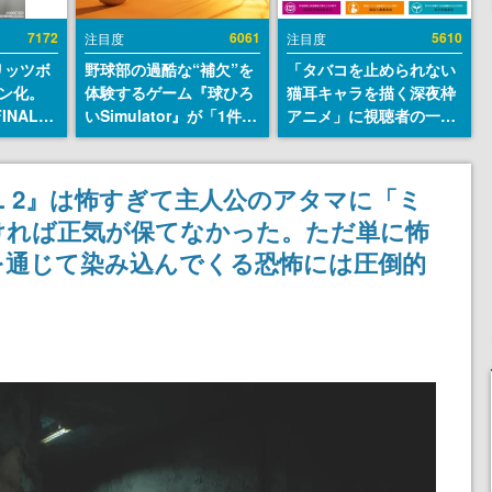
7172
6061
5610
注目度
注目度
リッツボ
野球部の過酷な“補欠”を
「タバコを止められない
ン化。
体験するゲーム『球ひろ
猫耳キャラを描く深夜枠
INAL
いSimulator』が「1件」
アニメ」に視聴者の一部
SEUM-
のウィッシュリストをも
から批判意見。違法薬物
グッズ情
とにチェコ語に対応し
の使用と思しき描写も含
SNSで話題に。『キング
めて、BPOが議論を交わ
ILL 2』は怖すぎて主人公のアタマに「ミ
ダム・カム』開発元やチ
す
ければ正気が保てなかった。ただ単に怖
ェコのプロ野球選手から
称賛の声
を通じて染み込んでくる恐怖には圧倒的