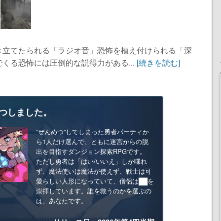
き立てたられる「ラジオ音」恐怖を植え付けられる「深
くる恐怖には圧倒的な説得力がある...
[続きを読む]
つしました。
“ぜんめつ”してしまった勇者パーティか
ら1人だけ選んで、ともに迷宮からの脱
出を目指すダンジョン探索RPGです。
ただし勇者は「はい/いいえ」しか喋れ
ず、魔法使いは魔法が使えず、戦士は可
愛らしい人形になっていて、僧侶は██を
崇拝しています。誰を救うのかを選ぶの
は、あなたです。