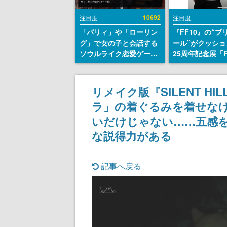
10692
注目度
注目度
「パリィ」や「ローリン
『FF10』の“ブ
グ」で女の子と会話する
ール”がクッショ
ソウルライク恋愛ゲーム
25周年記念展「F
『小早川さんはソウルラ
FANTASY X MU
イク』無料公開。返事に
幻光の記憶-」の
失敗すると「YOU
報が一部公開
リメイク版『SILENT H
DIED」
ラ」の着ぐるみを着せな
いだけじゃない……五感
な説得力がある
記事へ戻る