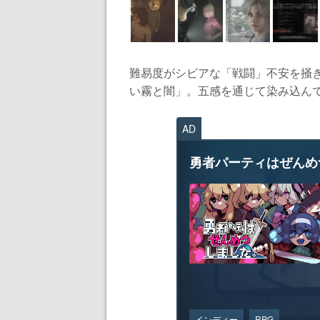
難易度がシビアな「戦闘」不安を掻
い霧と闇」。五感を通じて染み込んで
AD
勇者パーティはぜんめ
インディー
RPG