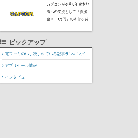
ームフリーク・大森滋氏
カプコンが令和8年熊本地
が開発秘話を語る動画が
震への支援として「義援
ゲームフリーク公式
金1000万円」の寄付を発
YouTubeで公開中
表
ピックアップ
電ファミのいま読まれている記事ランキング
アプリセール情報
インタビュー