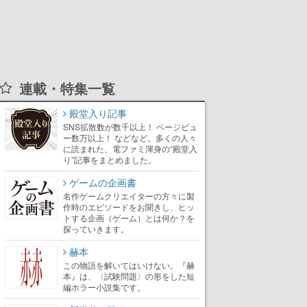
連載・特集一覧
殿堂入り記事
SNS拡散数が数千以上！ ページビュ
ー数万以上！ などなど。多くの人々
に読まれた、電ファミ渾身の“殿堂入
り”記事をまとめました。
ゲームの企画書
名作ゲームクリエイターの方々に製
作時のエピソードをお聞きし、ヒッ
トする企画（ゲーム）とは何か？を
探っていきます。
赫本
この物語を解いてはいけない。『赫
本』は、〈試験問題〉の形をした短
編ホラー小説集です。