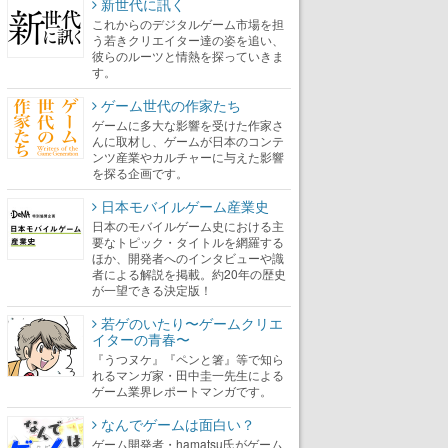
新世代に訊く
これからのデジタルゲーム市場を担
う若きクリエイター達の姿を追い、
彼らのルーツと情熱を探っていきま
す。
ゲーム世代の作家たち
ゲームに多大な影響を受けた作家さ
んに取材し、ゲームが日本のコンテ
ンツ産業やカルチャーに与えた影響
を探る企画です。
日本モバイルゲーム産業史
日本のモバイルゲーム史における主
要なトピック・タイトルを網羅する
ほか、開発者へのインタビューや識
者による解説を掲載。約20年の歴史
が一望できる決定版！
若ゲのいたり〜ゲームクリエ
イターの青春〜
『うつヌケ』『ペンと箸』等で知ら
れるマンガ家・田中圭一先生による
ゲーム業界レポートマンガです。
なんでゲームは面白い？
ゲーム開発者・hamatsu氏がゲーム