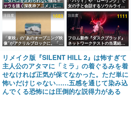
「タバコを止められない猫耳キ
「パリィ」や「ローリング」で
ャラを描く深夜枠アニメ」に視
女の子と会話するソウルライク
インタビュー
聴者の一部から批判意見。違法
恋愛ゲーム『小早川さんはソウ
注目度
1683
注目度
1111
薬物の使用と思しき描写も含め
ルライク』無料公開。返事に失
連載・特集一覧
て、BPOが議論を交わす
敗すると「YOU DIED」
殿堂入り記事
「東映」の“あのオープニング映
フロム新作『ダスクブラッド』
SNS拡散数が数千以上！ ページビュー数万以上！ などな
ど。多くの人々に読まれた、電ファミ渾身の“殿堂入り”記
像”がアクリルブロックに。「東
ネットワークテストの当選結果
事をまとめました。
映ヒストリカル グッズコレクシ
が8月7日22時に発表。応募サイ
ョン」が8月下旬より発売
トのマイページから確認可能、
リメイク版『SILENT HILL 2』は怖すぎて
ゲームの企画書
テスト実施は8月21日～24日
名作ゲームクリエイターの方々に製作時のエピソードをお
主人公のアタマに「ミラ」の着ぐるみを着
聞きし、ヒットする企画（ゲーム）とは何か？を探ってい
きます。
せなければ正気が保てなかった。ただ単に
赫本
怖いだけじゃない……五感を通じて染み込
この物語を解いてはいけない。『赫本』は、〈試験問題〉
んでくる恐怖には圧倒的な説得力がある
の形をした短編ホラー小説集です。
新世代に訊く
これからのデジタルゲーム市場を担う若きクリエイター達
の姿を追い、彼らのルーツと情熱を探っていきます。
ゲーム世代の作家たち
ゲームに多大な影響を受けた作家さんに取材し、ゲームが