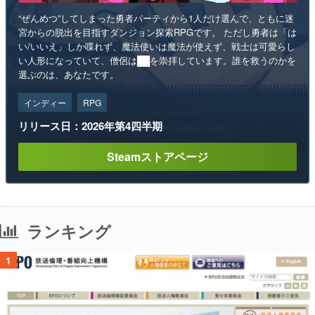
“ぜんめつ”してしまった勇者パーティから1人だけ選んで、ともに迷
宮からの脱出を目指すダンジョン探索RPGです。 ただし勇者は「は
い/いいえ」しか喋れず、魔法使いは魔法が使えず、戦士は可愛らし
い人形になっていて、僧侶は██を崇拝しています。誰を救うのかを
選ぶのは、あなたです。
インディー
RPG
リリース日：2026年第4四半期
Steamストアページ
ランキング
1