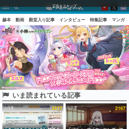
広告をスキップ
赫本
動画
殿堂入り記事
インタビュー
特集記事
マンガ
いま読まれている記事
ピックアップ
注目度
2277
注目度
2167
電ファミのいま読まれている記事ランキング
アプリセール情報