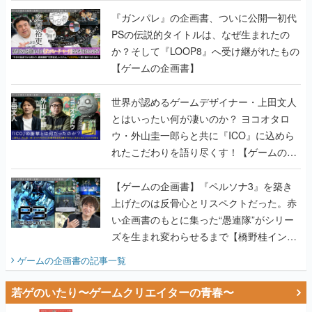
『ガンパレ』の企画書、ついに公開━初代
PSの伝説的タイトルは、なぜ生まれたの
か？そして『LOOP8』へ受け継がれたもの
【ゲームの企画書】
世界が認めるゲームデザイナー・上田文人
とはいったい何が凄いのか？ ヨコオタロ
ウ・外山圭一郎らと共に『ICO』に込めら
れたこだわりを語り尽くす！【ゲームの企
画書】
【ゲームの企画書】『ペルソナ3』を築き
上げたのは反骨心とリスペクトだった。赤
い企画書のもとに集った“愚連隊”がシリー
ズを生まれ変わらせるまで【橋野桂インタ
ビュー】
ゲームの企画書
の記事一覧
若ゲのいたり〜ゲームクリエイターの青春〜