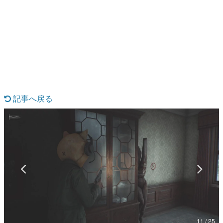
日本のコンテンツ産業やカルチャーに与えた影響を探る企
画です。
日本モバイルゲーム産業史
日本のモバイルゲーム史における主要なトピック・タイト
ルを網羅するほか、開発者へのインタビューや識者による
解説を掲載。約20年の歴史が一望できる決定版！
若ゲのいたり〜ゲームクリエイターの青春〜
『うつヌケ』『ペンと箸』等で知られるマンガ家・田中圭
一先生によるゲーム業界レポートマンガです。
記事へ戻る
なんでゲームは面白い？
ゲーム開発者・hamatsu氏がゲームの魅力を画面や操作の
具体的な形から解き明かしていく、硬派で骨太な評論連載
です。
ゲームが変えた日本語
「経験値」「裏技」「ラスボス」… ゲームにまつわる言葉
の起源や用法の変遷を、コンピューター文化史研究家・タ
イニーP氏が徹底調査。
カテゴリ
11 / 25
特集記事