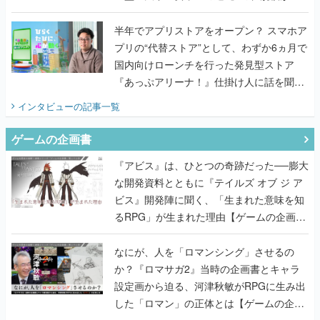
うこだわりをプロデューサーに聞いた
半年でアプリストアをオープン？ スマホア
プリの“代替ストア”として、わずか6ヵ月で
国内向けローンチを行った発見型ストア
『あっぷアリーナ！』仕掛け人に話を聞い
てみた
インタビュー
の記事一覧
ゲームの企画書
『アビス』は、ひとつの奇跡だった──膨大
な開発資料とともに『テイルズ オブ ジ ア
ビス』開発陣に聞く、「生まれた意味を知
るRPG」が生まれた理由【ゲームの企画
書】
なにが、人を「ロマンシング」させるの
か？『ロマサガ2』当時の企画書とキャラ
設定画から迫る、河津秋敏がRPGに生み出
した「ロマン」の正体とは【ゲームの企画
書】