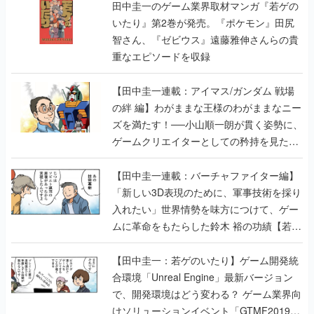
田中圭一のゲーム業界取材マンガ『若ゲの
いたり』第2巻が発売。『ポケモン』田尻
智さん、『ゼビウス』遠藤雅伸さんらの貴
重なエピソードを収録
【田中圭一連載：アイマス/ガンダム 戦場
の絆 編】わがままな王様のわがままなニー
ズを満たす！──小山順一朗が貫く姿勢に、
ゲームクリエイターとしての矜持を見た
【若ゲのいたり最終回】
【田中圭一連載：バーチャファイター編】
「新しい3D表現のために、軍事技術を採り
入れたい」世界情勢を味方につけて、ゲー
ムに革命をもたらした鈴木 裕の功績【若ゲ
のいたり】
【田中圭一：若ゲのいたり】ゲーム開発統
合環境「Unreal Engine」最新バージョン
で、開発環境はどう変わる？ ゲーム業界向
けソリューションイベント「GTMF2019」