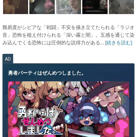
難易度がシビアな「戦闘」不安を掻き立てたられる「ラジオ
音」恐怖を植え付けられる「深い霧と闇」。五感を通じて染
み込んでくる恐怖には圧倒的な説得力がある...
[続きを読む]
AD
勇者パーティはぜんめつしました。