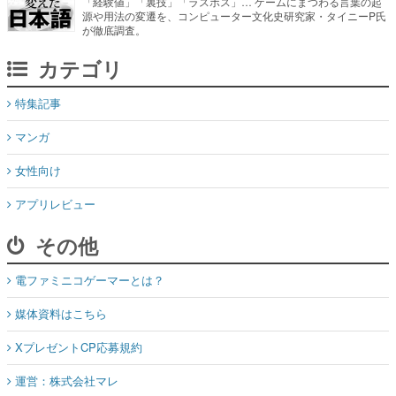
「経験値」「裏技」「ラスボス」… ゲームにまつわる言葉の起
源や用法の変遷を、コンピューター文化史研究家・タイニーP氏
が徹底調査。
カテゴリ
特集記事
マンガ
女性向け
アプリレビュー
その他
電ファミニコゲーマーとは？
媒体資料はこちら
XプレゼントCP応募規約
運営：株式会社マレ