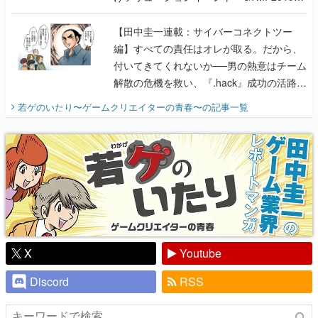
に行って、より理解を深めよう【PR】
【田中圭一連載：サイバーコネクトツー
編】すべての責任はオレが取る。だから、
付いてきてくれないか──男の熱意はチーム
解散の危機を救い、『.hack』成功の活路を
開く。業界の快男児・松山 洋に流れる血は
若ゲのいたり〜ゲームクリエイターの青春〜
の記事一覧
『少年ジャンプ』色だった【若ゲのいた
り】
X
Youtube
Discord
RSS