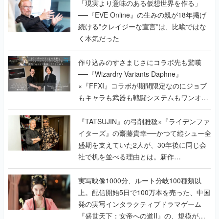
「現実より意味のある仮想世界を作る」
──『EVE Online』の生みの親が18年掲げ
続ける”クレイジーな宣言”は、比喩ではな
く本気だった
作り込みのすさまじさにコラボ先も驚嘆
──『Wizardry Variants Daphne』
×『FFXI』コラボが期間限定なのにジョブ
もキャラも武器も戦闘システムもワンオフ
で作り込まれた理由を両ディレクターに聞
く
『TATSUJIN』の弓削雅稔×『ライデンファ
イターズ』の齋藤貴幸──かつて縦シュー全
盛期を支えていた2人が、30年後に同じ会
社で机を並べる理由とは。新作
『TATSUJIN EXTREME』で初タッグを組
んだレジェンド2人に訊く開発秘話
実写映像1000分、ルート分岐100種類以
上。配信開始5日で100万本を売った、中国
発の実写インタラクティブドラマゲーム
『盛世天下：女帝への道II』の、規模が違