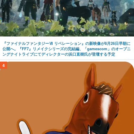
『ファイナルファンタジーⅦ リベレーション』の新映像が8月26日早朝に
公開へ。『FF7』リメイクシリーズの完結編、「gamescom」のオープニ
ングナイトライブにてディレクターの浜口直樹氏が登壇する予定
4