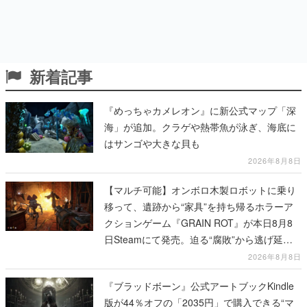
新着記事
『めっちゃカメレオン』に新公式マップ「深
海」が追加。クラゲや熱帯魚が泳ぎ、海底に
はサンゴや大きな貝も
2026年8月8日
【マルチ可能】オンボロ木製ロボットに乗り
移って、遺跡から“家具”を持ち帰るホラーア
クションゲーム『GRAIN ROT』が本日8月8
日Steamにて発売。迫る“腐敗”から逃げ延
び、持ち帰った家具で基地を再建
2026年8月8日
『ブラッドボーン』公式アートブックKindle
版が44％オフの「2035円」で購入できる“マ