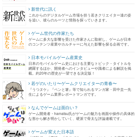
新世代に訊く
これからのデジタルゲーム市場を担う若きクリエイター達の姿
を追い、彼らのルーツと情熱を探っていきます。
ゲーム世代の作家たち
ゲームに多大な影響を受けた作家さんに取材し、ゲームが日本
のコンテンツ産業やカルチャーに与えた影響を探る企画です。
日本モバイルゲーム産業史
日本のモバイルゲーム史における主要なトピック・タイトルを
網羅するほか、開発者へのインタビューや識者による解説を掲
載。約20年の歴史が一望できる決定版！
若ゲのいたり〜ゲームクリエイターの青春〜
『うつヌケ』『ペンと箸』等で知られるマンガ家・田中圭一先
生によるゲーム業界レポートマンガです。
なんでゲームは面白い？
ゲーム開発者・hamatsu氏がゲームの魅力を画面や操作の具体的
な形から解き明かしていく、硬派で骨太な評論連載です。
ゲームが変えた日本語