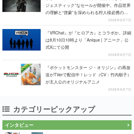
ジェスティック”なセールが開催中。作品世界
の理解と“啓蒙”を深められる狩人様必携の一
冊
2026年8月7日
『VRChat』が『ヒロアカ』とコラボか。詳細
は8月10日10時より「Anique | アニーク」公
式Xにて公開
2026年8月7日
『ポケットモンスター ジ・オリジン』の再放
送がTVerで配信中！レッド（CV：竹内順子）
が主人公のオリジナルアニメ
2026年8月7日
カテゴリーピックアップ
インタビュー