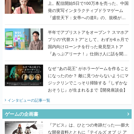
上。配信開始5日で100万本を売った、中国
発の実写インタラクティブドラマゲーム
『盛世天下：女帝への道II』の、規模が違
うこだわりをプロデューサーに聞いた
半年でアプリストアをオープン？ スマホア
プリの“代替ストア”として、わずか6ヵ月で
国内向けローンチを行った発見型ストア
『あっぷアリーナ！』仕掛け人に話を聞い
てみた
なぜ “あの花王” がホラーゲームを作ること
になったのか？ 敵に見つからないようにマ
ジックリンでこっそり掃除する『しずかな
おそうじ』が生まれるまで【開発座談会】
インタビュー
の記事一覧
ゲームの企画書
『アビス』は、ひとつの奇跡だった──膨大
な開発資料とともに『テイルズ オブ ジ ア