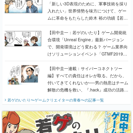
「新しい3D表現のために、軍事技術を採り
入れたい」世界情勢を味方につけて、ゲー
ムに革命をもたらした鈴木 裕の功績【若ゲ
のいたり】
【田中圭一：若ゲのいたり】ゲーム開発統
合環境「Unreal Engine」最新バージョン
で、開発環境はどう変わる？ ゲーム業界向
けソリューションイベント「GTMF2019」
に行って、より理解を深めよう【PR】
【田中圭一連載：サイバーコネクトツー
編】すべての責任はオレが取る。だから、
付いてきてくれないか──男の熱意はチーム
解散の危機を救い、『.hack』成功の活路を
開く。業界の快男児・松山 洋に流れる血は
若ゲのいたり〜ゲームクリエイターの青春〜
の記事一覧
『少年ジャンプ』色だった【若ゲのいた
り】