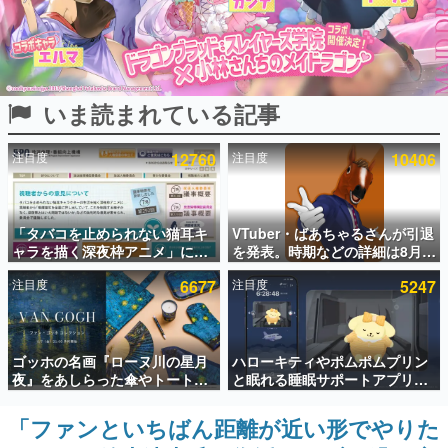
インタビュー
連載・特集一覧
いま読まれている記事
殿堂入り記事
SNS拡散数が数千以上！ ページビュー数万以上！ などな
ど。多くの人々に読まれた、電ファミ渾身の“殿堂入り”記
注目度
12760
注目度
10406
事をまとめました。
ゲームの企画書
名作ゲームクリエイターの方々に製作時のエピソードをお
聞きし、ヒットする企画（ゲーム）とは何か？を探ってい
「タバコを止められない猫耳キ
VTuber・ばあちゃるさんが引退
きます。
ャラを描く深夜枠アニメ」に視
を発表。時期などの詳細は8月9
聴者の一部から批判意見。違法
日15時からの配信で説明
赫本
注目度
6677
注目度
5247
薬物の使用と思しき描写も含め
この物語を解いてはいけない。『赫本』は、〈試験問題〉
て、BPOが議論を交わす
の形をした短編ホラー小説集です。
新世代に訊く
ゴッホの名画『ローヌ川の星月
ハローキティやポムポムプリン
これからのデジタルゲーム市場を担う若きクリエイター達
夜』をあしらった傘やトートバ
と眠れる睡眠サポートアプリ
の姿を追い、彼らのルーツと情熱を探っていきます。
ッグなどが登場。8月7日21時よ
『ゆめたび』が配信中。キャラ
り2日間限定で予約販売
ごとのASMRや目覚ましアラー
「ファンといちばん距離が近い形でやりた
ゲーム世代の作家たち
ムも搭載
ゲームに多大な影響を受けた作家さんに取材し、ゲームが