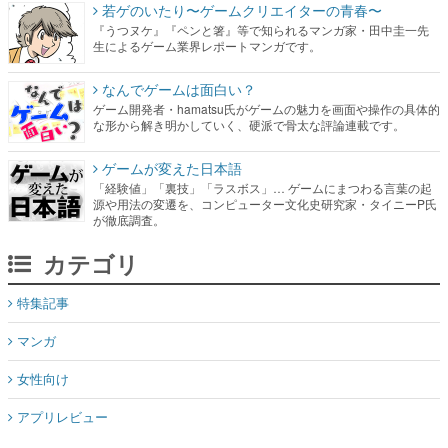
若ゲのいたり〜ゲームクリエイターの青春〜
『うつヌケ』『ペンと箸』等で知られるマンガ家・田中圭一先
生によるゲーム業界レポートマンガです。
なんでゲームは面白い？
ゲーム開発者・hamatsu氏がゲームの魅力を画面や操作の具体的
な形から解き明かしていく、硬派で骨太な評論連載です。
ゲームが変えた日本語
「経験値」「裏技」「ラスボス」… ゲームにまつわる言葉の起
源や用法の変遷を、コンピューター文化史研究家・タイニーP氏
が徹底調査。
カテゴリ
特集記事
マンガ
女性向け
アプリレビュー