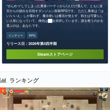
“ぜんめつ”してしまった勇者パーティから1人だけ選んで、ともに迷
宮からの脱出を目指すダンジョン探索RPGです。 ただし勇者は「は
い/いいえ」しか喋れず、魔法使いは魔法が使えず、戦士は可愛らし
い人形になっていて、僧侶は██を崇拝しています。誰を救うのかを
選ぶのは、あなたです。
インディー
RPG
リリース日：2026年第4四半期
Steamストアページ
ランキング
1