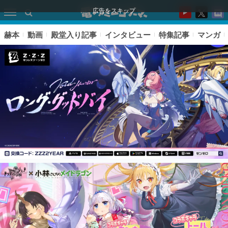
広告をスキップ
赫本
動画
殿堂入り記事
インタビュー
特集記事
マンガ
ピックアップ
電ファミのいま読まれている記事ランキング
アプリセール情報