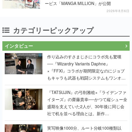
ービス「MANGA MILLION」が公開
2026年8月6日
カテゴリーピックアップ
インタビュー
作り込みのすさまじさにコラボ先も驚嘆
──『Wizardry Variants Daphne』
×『FFXI』コラボが期間限定なのにジョブ
もキャラも武器も戦闘システムもワンオフ
で作り込まれた理由を両ディレクターに聞
く
『TATSUJIN』の弓削雅稔×『ライデンファ
イターズ』の齋藤貴幸──かつて縦シュー全
盛期を支えていた2人が、30年後に同じ会
社で机を並べる理由とは。新作
『TATSUJIN EXTREME』で初タッグを組
んだレジェンド2人に訊く開発秘話
実写映像1000分、ルート分岐100種類以