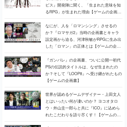
ビス』開発陣に聞く、「生まれた意味を知
るRPG」が生まれた理由【ゲームの企画
書】
なにが、人を「ロマンシング」させるの
か？『ロマサガ2』当時の企画書とキャラ
設定画から迫る、河津秋敏がRPGに生み出
した「ロマン」の正体とは【ゲームの企画
書】
『ガンパレ』の企画書、ついに公開━初代
PSの伝説的タイトルは、なぜ生まれたの
か？そして『LOOP8』へ受け継がれたもの
【ゲームの企画書】
世界が認めるゲームデザイナー・上田文人
とはいったい何が凄いのか？ ヨコオタロ
ウ・外山圭一郎らと共に『ICO』に込めら
れたこだわりを語り尽くす！【ゲームの企
画書】