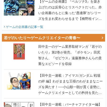
【ゲームの企画書】『ペルソナ3』を築き
上げたのは反骨心とリスペクトだった。赤
い企画書のもとに集った“愚連隊”がシリー
ズを生まれ変わらせるまで【橋野桂インタ
ビュー】
ゲームの企画書
の記事一覧
若ゲのいたり〜ゲームクリエイターの青春〜
田中圭一のゲーム業界取材マンガ『若ゲの
いたり』第2巻が発売。『ポケモン』田尻
智さん、『ゼビウス』遠藤雅伸さんらの貴
重なエピソードを収録
【田中圭一連載：アイマス/ガンダム 戦場
の絆 編】わがままな王様のわがままなニー
ズを満たす！──小山順一朗が貫く姿勢に、
ゲームクリエイターとしての矜持を見た
【若ゲのいたり最終回】
【田中圭一連載：バーチャファイター編】