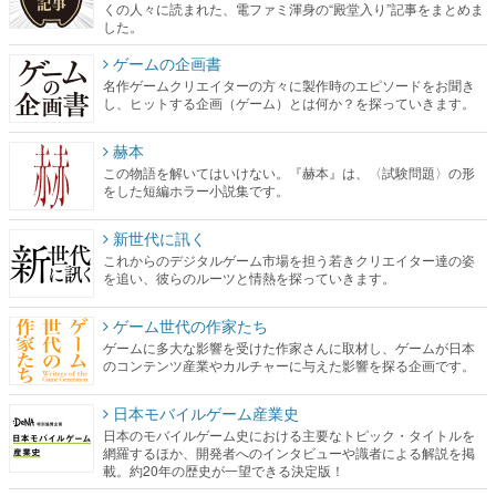
くの人々に読まれた、電ファミ渾身の“殿堂入り”記事をまとめま
した。
ゲームの企画書
名作ゲームクリエイターの方々に製作時のエピソードをお聞き
し、ヒットする企画（ゲーム）とは何か？を探っていきます。
赫本
この物語を解いてはいけない。『赫本』は、〈試験問題〉の形
をした短編ホラー小説集です。
新世代に訊く
これからのデジタルゲーム市場を担う若きクリエイター達の姿
を追い、彼らのルーツと情熱を探っていきます。
ゲーム世代の作家たち
ゲームに多大な影響を受けた作家さんに取材し、ゲームが日本
のコンテンツ産業やカルチャーに与えた影響を探る企画です。
日本モバイルゲーム産業史
日本のモバイルゲーム史における主要なトピック・タイトルを
網羅するほか、開発者へのインタビューや識者による解説を掲
載。約20年の歴史が一望できる決定版！