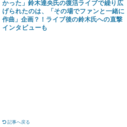
かった」鈴木達央氏の復活ライブで繰り広
日本のコンテンツ産業やカルチャーに与えた影響を探る企
げられたのは、「その場でファンと一緒に
画です。
作曲」企画？！ライブ後の鈴木氏への直撃
日本モバイルゲーム産業史
日本のモバイルゲーム史における主要なトピック・タイト
インタビューも
ルを網羅するほか、開発者へのインタビューや識者による
解説を掲載。約20年の歴史が一望できる決定版！
若ゲのいたり〜ゲームクリエイターの青春〜
『うつヌケ』『ペンと箸』等で知られるマンガ家・田中圭
一先生によるゲーム業界レポートマンガです。
なんでゲームは面白い？
ゲーム開発者・hamatsu氏がゲームの魅力を画面や操作の
具体的な形から解き明かしていく、硬派で骨太な評論連載
です。
ゲームが変えた日本語
「経験値」「裏技」「ラスボス」… ゲームにまつわる言葉
の起源や用法の変遷を、コンピューター文化史研究家・タ
イニーP氏が徹底調査。
カテゴリ
記事へ戻る
特集記事