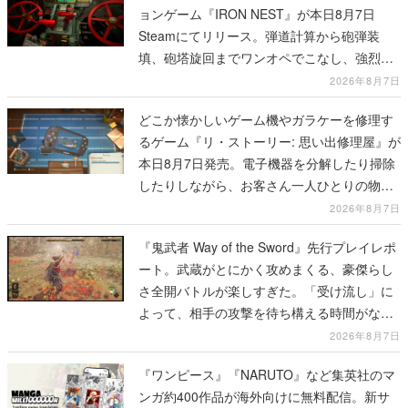
ョンゲーム『IRON NEST』が本日8月7日
Steamにてリリース。弾道計算から砲弾装
填、砲塔旋回までワンオペでこなし、強烈な
一撃をブチかませるロマンある作品
2026年8月7日
どこか懐かしいゲーム機やガラケーを修理す
るゲーム『リ・ストーリー: 思い出修理屋』が
本日8月7日発売。電子機器を分解したり掃除
したりしながら、お客さん一人ひとりの物語
に耳を傾ける
2026年8月7日
『鬼武者 Way of the Sword』先行プレイレポ
ート。武蔵がとにかく攻めまくる、豪傑らし
さ全開バトルが楽しすぎた。「受け流し」に
よって、相手の攻撃を待ち構える時間がなく
なって超爽快
2026年8月7日
『ワンピース』『NARUTO』など集英社のマ
ンガ約400作品が海外向けに無料配信。新サ