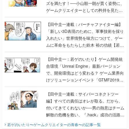
ズを満たす！──小山順一朗が貫く姿勢に、
ゲームクリエイターとしての矜持を見た
【若ゲのいたり最終回】
【田中圭一連載：バーチャファイター編】
「新しい3D表現のために、軍事技術を採り
入れたい」世界情勢を味方につけて、ゲー
ムに革命をもたらした鈴木 裕の功績【若ゲ
のいたり】
【田中圭一：若ゲのいたり】ゲーム開発統
合環境「Unreal Engine」最新バージョン
で、開発環境はどう変わる？ ゲーム業界向
けソリューションイベント「GTMF2019」
に行って、より理解を深めよう【PR】
【田中圭一連載：サイバーコネクトツー
編】すべての責任はオレが取る。だから、
付いてきてくれないか──男の熱意はチーム
解散の危機を救い、『.hack』成功の活路を
開く。業界の快男児・松山 洋に流れる血は
若ゲのいたり〜ゲームクリエイターの青春〜
の記事一覧
『少年ジャンプ』色だった【若ゲのいた