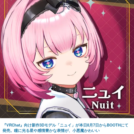
『VRChat』向け新作3Dモデル「ニュイ」が本日8月7日からBOOTHにて
発売。瞳に光る星や感情豊かな表情が、小悪魔かわいい