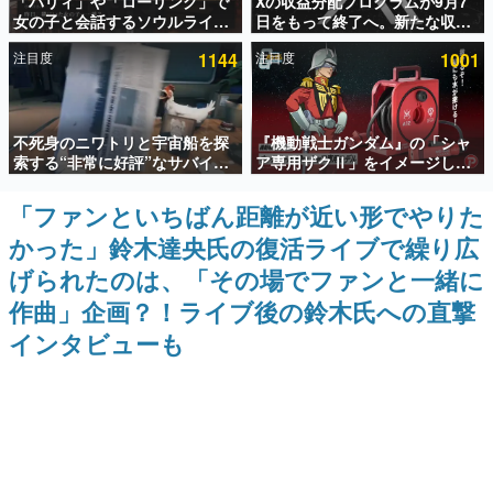
「パリィ」や「ローリング」で
Xの収益分配プログラムが9月7
女の子と会話するソウルライク
日をもって終了へ。新たな収益
インタビュー
恋愛ゲーム『小早川さんはソウ
化制度「Original Content
注目度
1144
注目度
1001
ルライク』無料公開。返事に失
Rewards Program」を発表
連載・特集一覧
敗すると「YOU DIED」
殿堂入り記事
不死身のニワトリと宇宙船を探
『機動戦士ガンダム』の「シャ
SNS拡散数が数千以上！ ページビュー数万以上！ などな
ど。多くの人々に読まれた、電ファミ渾身の“殿堂入り”記
索する“非常に好評”なサバイバ
ア専用ザクⅡ」をイメージした
事をまとめました。
ルゲーム『Breathedge』が無
散水ホースリールが予約開始。
料で配布中。入手できる期間は8
本体にはシャアのパーソナルマ
「ファンといちばん距離が近い形でやりた
ゲームの企画書
月10日まで
ークやジオン公国軍のエンブレ
名作ゲームクリエイターの方々に製作時のエピソードをお
かった」鈴木達央氏の復活ライブで繰り広
ム、型式番号などを配置
聞きし、ヒットする企画（ゲーム）とは何か？を探ってい
きます。
げられたのは、「その場でファンと一緒に
赫本
作曲」企画？！ライブ後の鈴木氏への直撃
この物語を解いてはいけない。『赫本』は、〈試験問題〉
インタビューも
の形をした短編ホラー小説集です。
新世代に訊く
これからのデジタルゲーム市場を担う若きクリエイター達
の姿を追い、彼らのルーツと情熱を探っていきます。
ゲーム世代の作家たち
ゲームに多大な影響を受けた作家さんに取材し、ゲームが