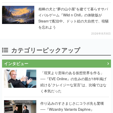
相棒の犬と“夢の山小屋”を建てて暮らすサバ
イバルゲーム『Wild n Chill』の体験版が
Steamで配信中。ドット絵の大自然で、喧騒
を忘れよう
2026年8月8日
カテゴリーピックアップ
インタビュー
「現実より意味のある仮想世界を作る」
──『EVE Online』の生みの親が18年掲げ
続ける”クレイジーな宣言”は、比喩ではな
く本気だった
作り込みのすさまじさにコラボ先も驚嘆
──『Wizardry Variants Daphne』