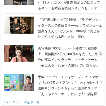
×『FFXI』コラボが期間限定なのにジョブ
もキャラも武器も戦闘システムもワンオフ
で作り込まれた理由を両ディレクターに聞
く
『TATSUJIN』の弓削雅稔×『ライデンファ
イターズ』の齋藤貴幸──かつて縦シュー全
盛期を支えていた2人が、30年後に同じ会
社で机を並べる理由とは。新作
『TATSUJIN EXTREME』で初タッグを組
んだレジェンド2人に訊く開発秘話
実写映像1000分、ルート分岐100種類以
上。配信開始5日で100万本を売った、中国
発の実写インタラクティブドラマゲーム
『盛世天下：女帝への道II』の、規模が違
うこだわりをプロデューサーに聞いた
半年でアプリストアをオープン？ スマホア
プリの“代替ストア”として、わずか6ヵ月で
国内向けローンチを行った発見型ストア
『あっぷアリーナ！』仕掛け人に話を聞い
てみた
インタビュー
の記事一覧