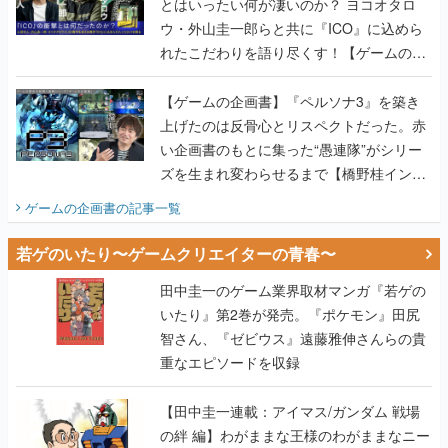
とはいったい何が凄いのか？ ヨコオタロ
ウ・外山圭一郎らと共に『ICO』に込めら
れたこだわりを語り尽くす！【ゲームの企
画書】
【ゲームの企画書】『ペルソナ3』を築き
上げたのは反骨心とリスペクトだった。赤
い企画書のもとに集った“愚連隊”がシリー
ズを生まれ変わらせるまで【橋野桂インタ
ビュー】
ゲームの企画書
の記事一覧
若ゲのいたり〜ゲームクリエイターの青春〜
田中圭一のゲーム業界取材マンガ『若ゲの
いたり』第2巻が発売。『ポケモン』田尻
智さん、『ゼビウス』遠藤雅伸さんらの貴
重なエピソードを収録
【田中圭一連載：アイマス/ガンダム 戦場
の絆 編】わがままな王様のわがままなニー