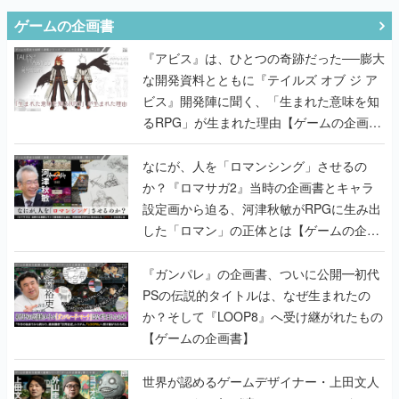
ゲームの企画書
『アビス』は、ひとつの奇跡だった──膨大
な開発資料とともに『テイルズ オブ ジ ア
ビス』開発陣に聞く、「生まれた意味を知
るRPG」が生まれた理由【ゲームの企画
書】
なにが、人を「ロマンシング」させるの
か？『ロマサガ2』当時の企画書とキャラ
設定画から迫る、河津秋敏がRPGに生み出
した「ロマン」の正体とは【ゲームの企画
書】
『ガンパレ』の企画書、ついに公開━初代
PSの伝説的タイトルは、なぜ生まれたの
か？そして『LOOP8』へ受け継がれたもの
【ゲームの企画書】
世界が認めるゲームデザイナー・上田文人