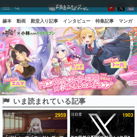
広告をスキップ
赫本
動画
殿堂入り記事
インタビュー
特集記事
マンガ
いま読まれている記事
ピックアップ
注目度
2959
注目度
1903
電ファミのいま読まれている記事ランキング
アプリセール情報