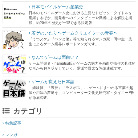
日本モバイルゲーム産業史
日本のモバイルゲーム史における主要なトピック・タイトルを
網羅するほか、開発者へのインタビューや識者による解説を掲
載。約20年の歴史が一望できる決定版！
若ゲのいたり〜ゲームクリエイターの青春〜
『うつヌケ』『ペンと箸』等で知られるマンガ家・田中圭一先
生によるゲーム業界レポートマンガです。
なんでゲームは面白い？
ゲーム開発者・hamatsu氏がゲームの魅力を画面や操作の具体的
な形から解き明かしていく、硬派で骨太な評論連載です。
ゲームが変えた日本語
「経験値」「裏技」「ラスボス」… ゲームにまつわる言葉の起
源や用法の変遷を、コンピューター文化史研究家・タイニーP氏
が徹底調査。
カテゴリ
特集記事
マンガ