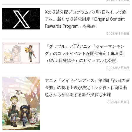
Xの収益分配プログラムが9月7日をもって終
了へ。新たな収益化制度「Original Content
Rewards Program」を発表
2026年8月8日
『グラブル』とTVアニメ『シャーマンキン
グ』のコラボイベントが開催決定！麻倉葉
（CV：日笠陽子）のビジュアルも公開
2026年8月8日
アニメ『メイドインアビス』第2期「烈日の黄
金郷」の劇場上映が決定！レグ役・伊瀬茉莉
也さんらが登壇する舞台挨拶も実施
2026年8月8日