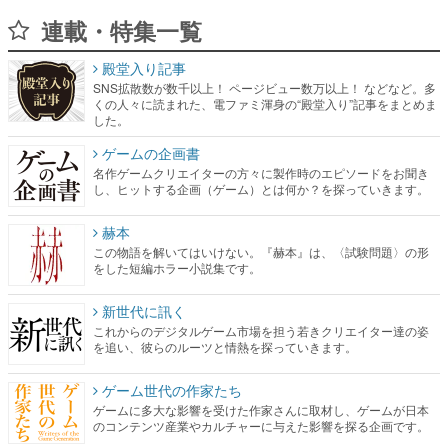
連載・特集一覧
殿堂入り記事
SNS拡散数が数千以上！ ページビュー数万以上！ などなど。多
くの人々に読まれた、電ファミ渾身の“殿堂入り”記事をまとめま
した。
ゲームの企画書
名作ゲームクリエイターの方々に製作時のエピソードをお聞き
し、ヒットする企画（ゲーム）とは何か？を探っていきます。
赫本
この物語を解いてはいけない。『赫本』は、〈試験問題〉の形
をした短編ホラー小説集です。
新世代に訊く
これからのデジタルゲーム市場を担う若きクリエイター達の姿
を追い、彼らのルーツと情熱を探っていきます。
ゲーム世代の作家たち
ゲームに多大な影響を受けた作家さんに取材し、ゲームが日本
のコンテンツ産業やカルチャーに与えた影響を探る企画です。