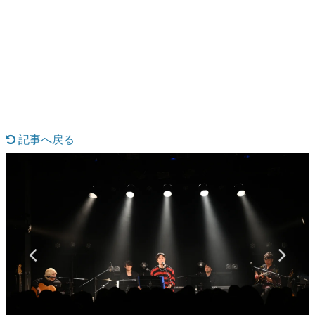
日本のコンテンツ産業やカルチャーに与えた影響を探る企
画です。
日本モバイルゲーム産業史
日本のモバイルゲーム史における主要なトピック・タイト
ルを網羅するほか、開発者へのインタビューや識者による
解説を掲載。約20年の歴史が一望できる決定版！
若ゲのいたり〜ゲームクリエイターの青春〜
『うつヌケ』『ペンと箸』等で知られるマンガ家・田中圭
一先生によるゲーム業界レポートマンガです。
記事へ戻る
なんでゲームは面白い？
ゲーム開発者・hamatsu氏がゲームの魅力を画面や操作の
具体的な形から解き明かしていく、硬派で骨太な評論連載
です。
ゲームが変えた日本語
「経験値」「裏技」「ラスボス」… ゲームにまつわる言葉
の起源や用法の変遷を、コンピューター文化史研究家・タ
イニーP氏が徹底調査。
カテゴリ
特集記事