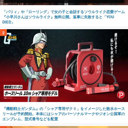
「パリィ」や「ローリング」で女の子と会話するソウルライク恋愛ゲーム
『小早川さんはソウルライク』無料公開。返事に失敗すると「YOU
DIED」
2
『機動戦士ガンダム』の「シャア専用ザクⅡ」をイメージした散水ホース
リールが予約開始。本体にはシャアのパーソナルマークやジオン公国軍の
エンブレム、型式番号などを配置