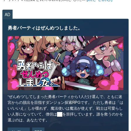
AD
勇者パーティはぜんめつしました。
“ぜんめつ”してしまった勇者パーティから1人だけ選んで、ともに迷
宮からの脱出を目指すダンジョン探索RPGです。 ただし勇者は「は
い/いいえ」しか喋れず、魔法使いは魔法が使えず、戦士は可愛らし
い人形になっていて、僧侶は██を崇拝しています。誰を救うのかを
選ぶのは、あなたです。