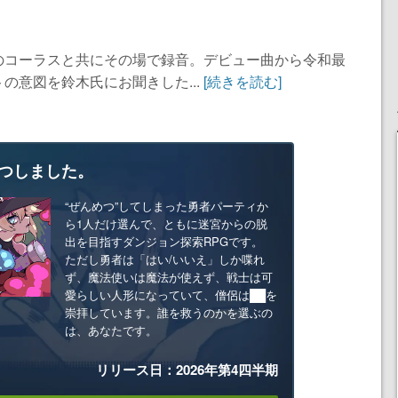
のコーラスと共にその場で録音。デビュー曲から令和最
の意図を鈴木氏にお聞きした...
[続きを読む]
つしました。
“ぜんめつ”してしまった勇者パーティか
ら1人だけ選んで、ともに迷宮からの脱
出を目指すダンジョン探索RPGです。
ただし勇者は「はい/いいえ」しか喋れ
ず、魔法使いは魔法が使えず、戦士は可
愛らしい人形になっていて、僧侶は██を
崇拝しています。誰を救うのかを選ぶの
は、あなたです。
リリース日：2026年第4四半期