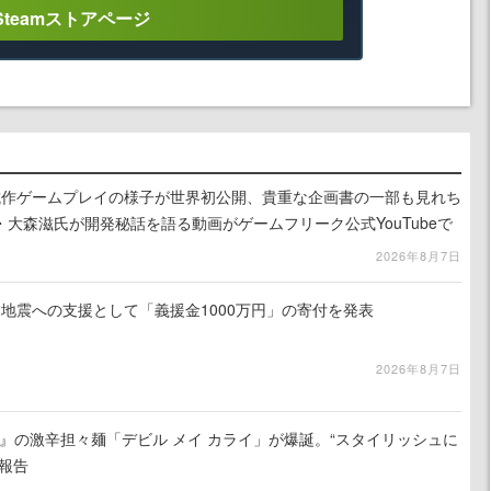
Steamストアページ
』試作ゲームプレイの様子が世界初公開、貴重な企画書の一部も見れち
大森滋氏が開発秘話を語る動画がゲームフリーク公式YouTubeで
2026年8月7日
地震への支援として「義援金1000万円」の寄付を発表
2026年8月7日
 5』の激辛担々麺「デビル メイ カライ」が爆誕。“スタイリッシュに
報告