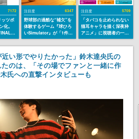
7172
6347
5709
注目度
注目度
リッツボ
野球部の過酷な“補欠”を
「タバコを止められない
ン化。
体験するゲーム『球ひろ
猫耳キャラを描く深夜枠
INAL
いSimulator』が「1件」
アニメ」に視聴者の一部
SEUM-
のウィッシュリストをも
から批判意見。違法薬物
グッズ情
とにチェコ語に対応し
の使用と思しき描写も含
SNSで話題に。『キング
めて、BPOが議論を交わ
が近い形でやりたかった」鈴木達央氏の
ダム・カム』開発元やチ
す
れたのは、「その場でファンと一緒に作
ェコのプロ野球選手から
称賛の声
鈴木氏への直撃インタビューも