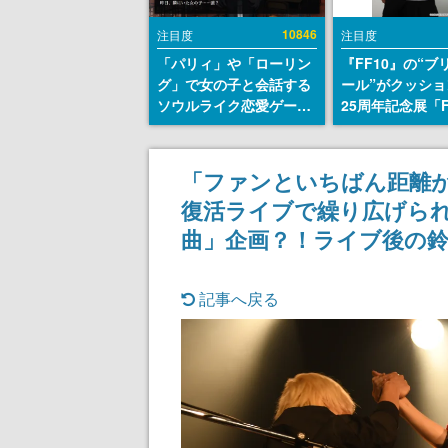
10846
注目度
注目度
「パリィ」や「ローリン
『FF10』の“ブ
グ」で女の子と会話する
ール”がクッショ
ソウルライク恋愛ゲーム
25周年記念展「F
『小早川さんはソウルラ
FANTASY X MU
イク』無料公開。返事に
幻光の記憶-」の
失敗すると「YOU
報が一部公開
「ファンといちばん距離
DIED」
復活ライブで繰り広げら
曲」企画？！ライブ後の
記事へ戻る