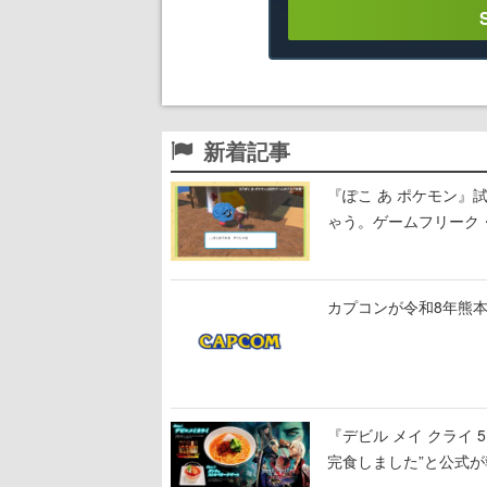
新着記事
『ぽこ あ ポケモン
ゃう。ゲームフリーク・
公開中
カプコンが令和8年熊本
『デビル メイ クライ
完食しました”と公式が