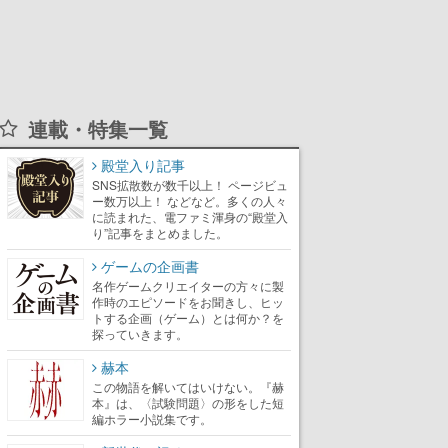
連載・特集一覧
殿堂入り記事
SNS拡散数が数千以上！ ページビュ
ー数万以上！ などなど。多くの人々
に読まれた、電ファミ渾身の“殿堂入
り”記事をまとめました。
ゲームの企画書
名作ゲームクリエイターの方々に製
作時のエピソードをお聞きし、ヒッ
トする企画（ゲーム）とは何か？を
探っていきます。
赫本
この物語を解いてはいけない。『赫
本』は、〈試験問題〉の形をした短
編ホラー小説集です。