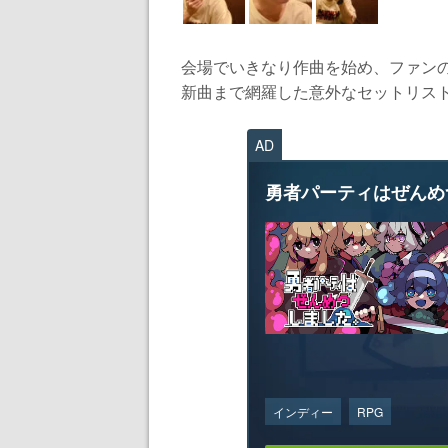
会場でいきなり作曲を始め、ファン
新曲まで網羅した意外なセットリスト
AD
勇者パーティはぜんめ
インディー
RPG