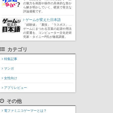
の魅力を画面や操作の具体的な形か
ら解き明かしていく、硬派で骨太な
評論連載です。
ゲームが変えた日本語
「経験値」「裏技」「ラスボス」…
ゲームにまつわる言葉の起源や用法
の変遷を、コンピューター文化史研
究家・タイニーP氏が徹底調査。
カテゴリ
特集記事
マンガ
女性向け
アプリレビュー
その他
電ファミニコゲーマーとは？