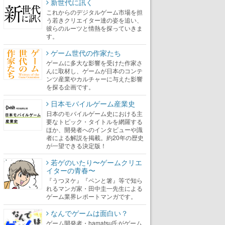
新世代に訊く
これからのデジタルゲーム市場を担
う若きクリエイター達の姿を追い、
彼らのルーツと情熱を探っていきま
す。
ゲーム世代の作家たち
ゲームに多大な影響を受けた作家さ
んに取材し、ゲームが日本のコンテ
ンツ産業やカルチャーに与えた影響
を探る企画です。
日本モバイルゲーム産業史
日本のモバイルゲーム史における主
要なトピック・タイトルを網羅する
ほか、開発者へのインタビューや識
者による解説を掲載。約20年の歴史
が一望できる決定版！
若ゲのいたり〜ゲームクリエ
イターの青春〜
『うつヌケ』『ペンと箸』等で知ら
れるマンガ家・田中圭一先生による
ゲーム業界レポートマンガです。
なんでゲームは面白い？
ゲーム開発者・hamatsu氏がゲーム