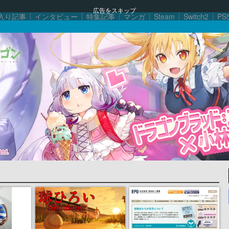
広告をスキップ
入り記事
インタビュー
特集記事
マンガ
Steam
Switch2
PS