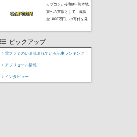
ームフリーク・大森滋氏
カプコンが令和8年熊本地
が開発秘話を語る動画が
震への支援として「義援
ゲームフリーク公式
金1000万円」の寄付を発
YouTubeで公開中
表
ピックアップ
電ファミのいま読まれている記事ランキング
アプリセール情報
インタビュー