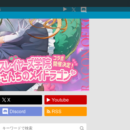
5
X
Youtube
Discord
RSS