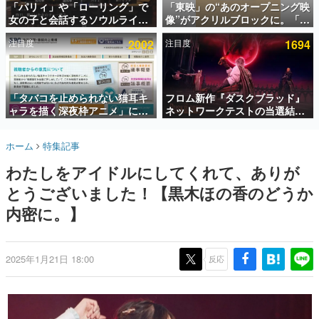
「パリィ」や「ローリング」で
「東映」の“あのオープニング映
女の子と会話するソウルライク
像”がアクリルブロックに。「東
インタビュー
恋愛ゲーム『小早川さんはソウ
映ヒストリカル グッズコレクシ
注目度
2002
注目度
1694
ルライク』無料公開。返事に失
ョン」が8月下旬より発売
連載・特集一覧
敗すると「YOU DIED」
殿堂入り記事
SNS拡散数が数千以上！ ページビュー数万以上！ などな
「タバコを止められない猫耳キ
フロム新作『ダスクブラッド』
ど。多くの人々に読まれた、電ファミ渾身の“殿堂入り”記
ャラを描く深夜枠アニメ」に視
ネットワークテストの当選結果
事をまとめました。
聴者の一部から批判意見。違法
が8月7日22時に発表。応募サイ
薬物の使用と思しき描写も含め
トのマイページから確認可能、
ゲームの企画書
ホーム
特集記事
て、BPOが議論を交わす
テスト実施は8月21日～24日
名作ゲームクリエイターの方々に製作時のエピソードをお
聞きし、ヒットする企画（ゲーム）とは何か？を探ってい
わたしをアイドルにしてくれて、ありが
きます。
とうございました！【黒木ほの香のどうか
赫本
この物語を解いてはいけない。『赫本』は、〈試験問題〉
内密に。】
の形をした短編ホラー小説集です。
新世代に訊く
2025年1月21日 18:00
反応
これからのデジタルゲーム市場を担う若きクリエイター達
の姿を追い、彼らのルーツと情熱を探っていきます。
ゲーム世代の作家たち
ゲームに多大な影響を受けた作家さんに取材し、ゲームが