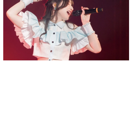
日本のコンテンツ産業やカルチャーに与えた影響を探る企
画です。
日本モバイルゲーム産業史
日本のモバイルゲーム史における主要なトピック・タイト
ルを網羅するほか、開発者へのインタビューや識者による
解説を掲載。約20年の歴史が一望できる決定版！
若ゲのいたり〜ゲームクリエイターの青春〜
『うつヌケ』『ペンと箸』等で知られるマンガ家・田中圭
一先生によるゲーム業界レポートマンガです。
なんでゲームは面白い？
ゲーム開発者・hamatsu氏がゲームの魅力を画面や操作の
具体的な形から解き明かしていく、硬派で骨太な評論連載
です。
ゲームが変えた日本語
「経験値」「裏技」「ラスボス」… ゲームにまつわる言葉
の起源や用法の変遷を、コンピューター文化史研究家・タ
イニーP氏が徹底調査。
カテゴリ
特集記事