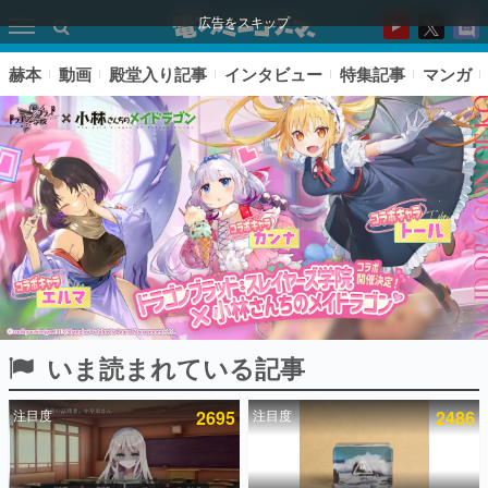
広告をスキップ
赫本
動画
殿堂入り記事
インタビュー
特集記事
マンガ
いま読まれている記事
ピックアップ
注目度
2695
注目度
2486
電ファミのいま読まれている記事ランキング
アプリセール情報