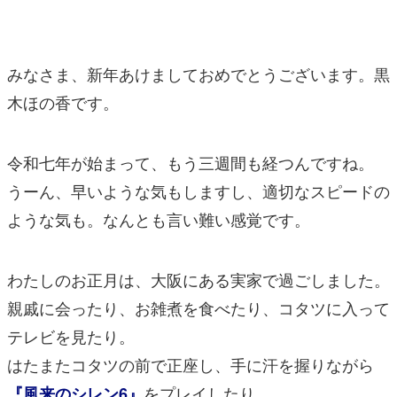
マンガ
女性向け
みなさま、新年あけましておめでとうございます。黒
アプリレビュー
木ほの香です。
その他
令和七年が始まって、もう三週間も経つんですね。
電ファミニコゲーマーとは？
うーん、早いような気もしますし、適切なスピードの
運営：株式会社マレ
ような気も。なんとも言い難い感覚です。
わたしのお正月は、大阪にある実家で過ごしました。
親戚に会ったり、お雑煮を食べたり、コタツに入って
テレビを見たり。
はたまたコタツの前で正座し、手に汗を握りながら
をプレイしたり…。
『風来のシレン6』