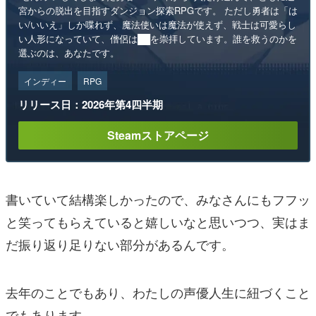
宮からの脱出を目指すダンジョン探索RPGです。 ただし勇者は「は
い/いいえ」しか喋れず、魔法使いは魔法が使えず、戦士は可愛らし
い人形になっていて、僧侶は██を崇拝しています。誰を救うのかを
選ぶのは、あなたです。
インディー
RPG
リリース日：2026年第4四半期
Steamストアページ
書いていて結構楽しかったので、みなさんにもフフッ
と笑ってもらえていると嬉しいなと思いつつ、実はま
だ振り返り足りない部分があるんです。
去年のことでもあり、わたしの声優人生に紐づくこと
でもあります。