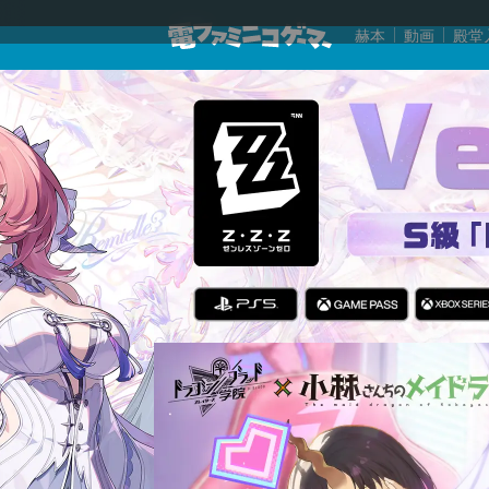
赫本
動画
殿堂