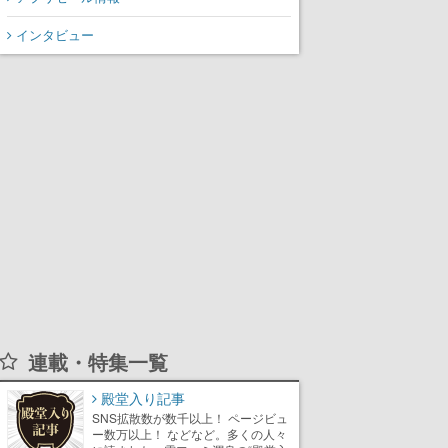
インタビュー
連載・特集一覧
殿堂入り記事
SNS拡散数が数千以上！ ページビュ
ー数万以上！ などなど。多くの人々