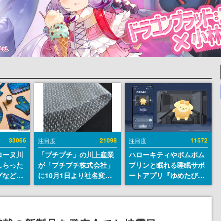
33066
21098
11572
注目度
注目度
ローヌ川
「プチプチ」の川上産業
ハローキティやポムポム
しらった
が「プチプチ株式会社」
プリンと眠れる睡眠サポ
グなどが
に10月1日より社名変更
ートアプリ『ゆめたび』
時より2
へ。創業58年で初めての
が配信中。キャラごとの
販売
変更で、“プチッ”と鳴る
ASMRや目覚ましアラー
おなじみの緩衝材が会社
ムも搭載
の名前に