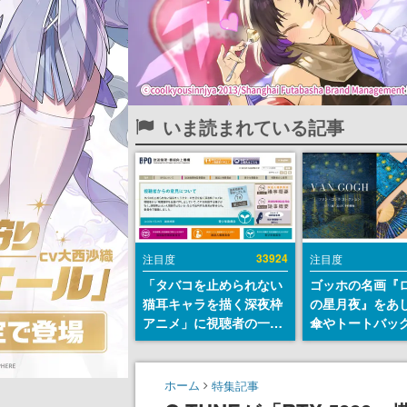
いま読まれている記事
33924
注目度
注目度
「タバコを止められない
ゴッホの名画『
猫耳キャラを描く深夜枠
の星月夜』をあ
アニメ」に視聴者の一部
傘やトートバッ
から批判意見。違法薬物
登場。8月7日21
の使用と思わしき描写も
日間限定で予約
含めて、BPOが議論を交
ホーム
特集記事
わす