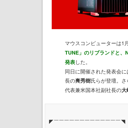
マウスコンピューターは1
TUNE」のリブランドと、NVI
した。
発表
同日に開催された発表会に
長の
氏らが登壇。さら
軣秀樹
代表兼米国本社副社長の
大
◤￣￣￣￣￣￣￣￣￣￣￣￣￣◥