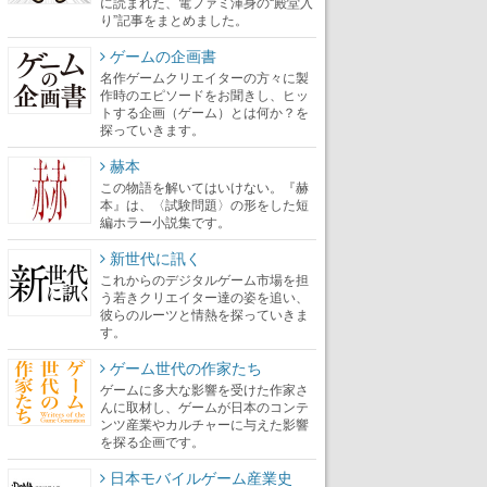
に読まれた、電ファミ渾身の“殿堂入
り”記事をまとめました。
ゲームの企画書
名作ゲームクリエイターの方々に製
作時のエピソードをお聞きし、ヒッ
トする企画（ゲーム）とは何か？を
探っていきます。
赫本
この物語を解いてはいけない。『赫
本』は、〈試験問題〉の形をした短
編ホラー小説集です。
新世代に訊く
これからのデジタルゲーム市場を担
う若きクリエイター達の姿を追い、
彼らのルーツと情熱を探っていきま
す。
ゲーム世代の作家たち
ゲームに多大な影響を受けた作家さ
んに取材し、ゲームが日本のコンテ
ンツ産業やカルチャーに与えた影響
を探る企画です。
日本モバイルゲーム産業史