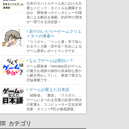
日本のモバイルゲーム史における主
要なトピック・タイトルを網羅する
ほか、開発者へのインタビューや識
者による解説を掲載。約20年の歴史
が一望できる決定版！
若ゲのいたり〜ゲームクリエ
イターの青春〜
『うつヌケ』『ペンと箸』等で知ら
れるマンガ家・田中圭一先生による
ゲーム業界レポートマンガです。
なんでゲームは面白い？
ゲーム開発者・hamatsu氏がゲーム
の魅力を画面や操作の具体的な形か
ら解き明かしていく、硬派で骨太な
評論連載です。
ゲームが変えた日本語
「経験値」「裏技」「ラスボス」…
ゲームにまつわる言葉の起源や用法
の変遷を、コンピューター文化史研
究家・タイニーP氏が徹底調査。
カテゴリ