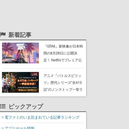
新着記事
『GTA6』新映像が日本時
間の8月28日に公開決
定！ Netflixでプレミア公
開後、YouTubeや公式サ
イトでも公開へ
アニメ『バトルスピリッ
ツ』歴代シリーズ“全413
話”のノンストップ一挙ラ
イブ配信が決定。第1作
『少年突破バシン』から
ピックアップ
最新のWEBアニメシリー
ズ『ミラージュ』まで
電ファミのいま読まれている記事ランキング
アプリセール情報