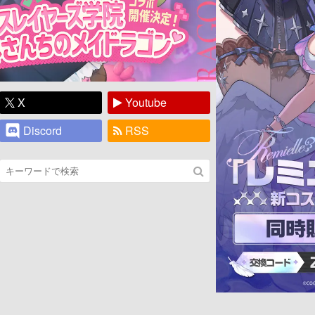
X
Youtube
Discord
RSS