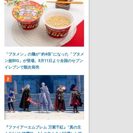
「ブタメン」の麺が“約4倍”になった「ブタメ
ン超BIG」が登場。8月11日より全国のセブン
イレブンで順次発売
2
『ファイアーエムブレム 万紫千紅』“真の主