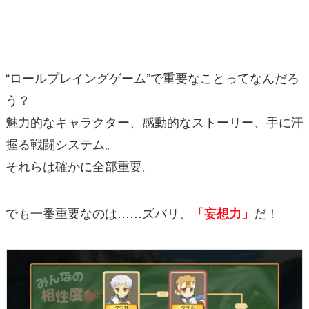
マンガ
女性向け
“ロールプレイングゲーム”で重要なことってなんだろ
アプリレビュー
う？
その他
魅力的なキャラクター、感動的なストーリー、手に汗
握る戦闘システム。
電ファミニコゲーマーとは？
それらは確かに全部重要。
運営：株式会社マレ
でも一番重要なのは……ズバリ、
だ！
「妄想力」