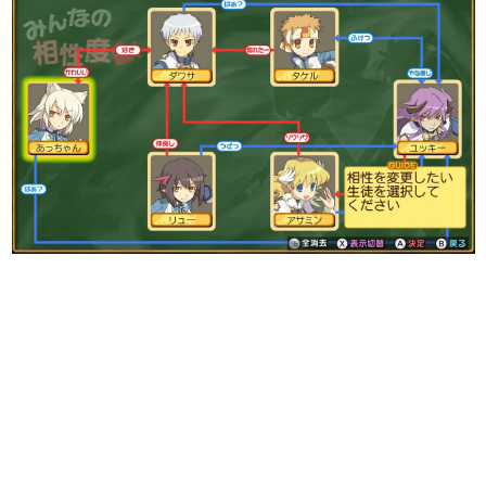
日本のコンテンツ産業やカルチャーに与えた影響を探る企
画です。
日本モバイルゲーム産業史
日本のモバイルゲーム史における主要なトピック・タイト
ルを網羅するほか、開発者へのインタビューや識者による
解説を掲載。約20年の歴史が一望できる決定版！
若ゲのいたり〜ゲームクリエイターの青春〜
『うつヌケ』『ペンと箸』等で知られるマンガ家・田中圭
一先生によるゲーム業界レポートマンガです。
なんでゲームは面白い？
ゲーム開発者・hamatsu氏がゲームの魅力を画面や操作の
具体的な形から解き明かしていく、硬派で骨太な評論連載
です。
ゲームが変えた日本語
「経験値」「裏技」「ラスボス」… ゲームにまつわる言葉
の起源や用法の変遷を、コンピューター文化史研究家・タ
イニーP氏が徹底調査。
カテゴリ
特集記事