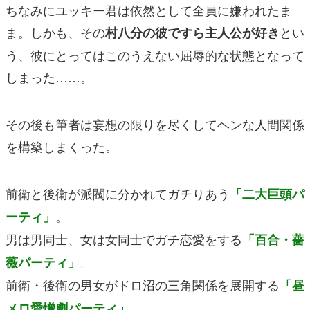
ちなみにユッキー君は依然として全員に嫌われたま
ま。しかも、その
とい
村八分の彼ですら主人公が好き
う、彼にとってはこのうえない屈辱的な状態となって
しまった……。
その後も筆者は妄想の限りを尽くしてヘンな人間関係
を構築しまくった。
前衛と後衛が派閥に分かれてガチりあう
「二大巨頭パ
。
ーティ」
男は男同士、女は女同士でガチ恋愛をする
「百合・薔
。
薇パーティ」
前衛・後衛の男女がドロ沼の三角関係を展開する
「昼
。
メロ愛憎劇パーティ」