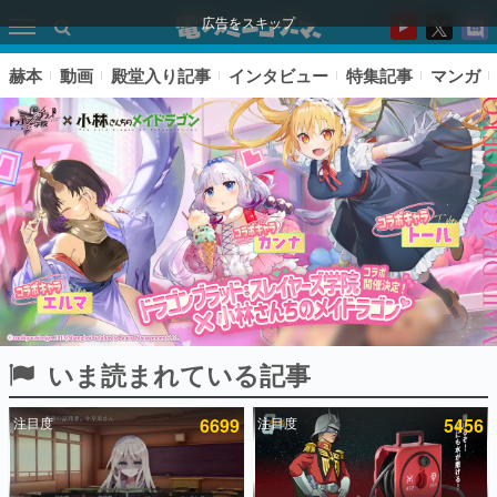
広告をスキップ
赫本
動画
殿堂入り記事
インタビュー
特集記事
マンガ
いま読まれている記事
ピックアップ
注目度
6699
注目度
5456
電ファミのいま読まれている記事ランキング
アプリセール情報