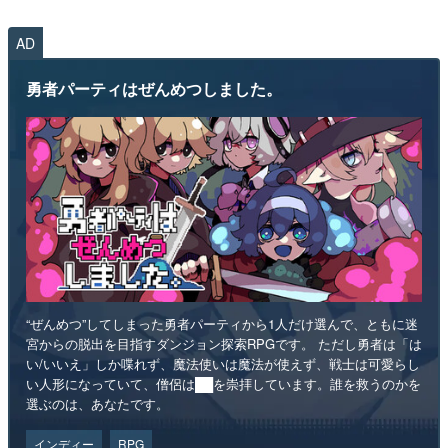
AD
勇者パーティはぜんめつしました。
“ぜんめつ”してしまった勇者パーティから1人だけ選んで、ともに迷
宮からの脱出を目指すダンジョン探索RPGです。 ただし勇者は「は
い/いいえ」しか喋れず、魔法使いは魔法が使えず、戦士は可愛らし
い人形になっていて、僧侶は██を崇拝しています。誰を救うのかを
選ぶのは、あなたです。
インディー
RPG