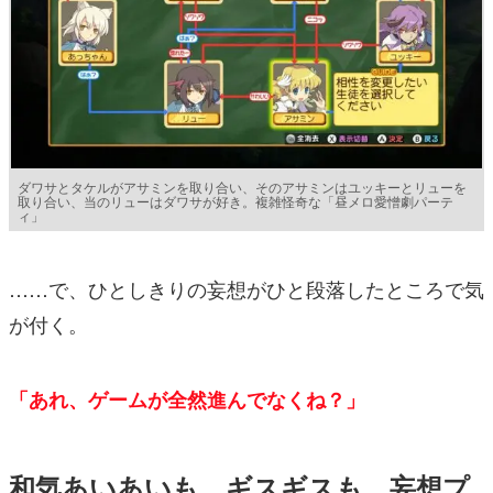
ダワサとタケルがアサミンを取り合い、そのアサミンはユッキーとリューを
取り合い、当のリューはダワサが好き。複雑怪奇な「昼メロ愛憎劇パーテ
ィ」
……で、ひとしきりの妄想がひと段落したところで気
が付く。
「あれ、ゲームが全然進んでなくね？」
和気あいあいも、ギスギスも、妄想プ