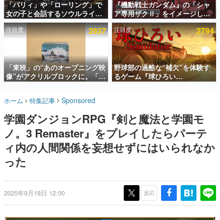
「パリィ」や「ローリング」で
『機動戦士ガンダム』の「シャ
女の子と会話するソウルライク
ア専用ザクⅡ」をイメージした
インタビュー
恋愛ゲーム『小早川さんはソウ
散水ホースリールが予約開始。
注目度
2937
注目度
2794
ルライク』無料公開。返事に失
本体にはシャアのパーソナルマ
連載・特集一覧
敗すると「YOU DIED」
ークやジオン公国軍のエンブレ
ム、型式番号などを配置
殿堂入り記事
SNS拡散数が数千以上！ ページビュー数万以上！ などな
「東映」の“あのオープニング映
野球部の過酷な“補欠”を体験す
ど。多くの人々に読まれた、電ファミ渾身の“殿堂入り”記
像”がアクリルブロックに。「東
るゲーム『球ひろい
事をまとめました。
映ヒストリカル グッズコレクシ
Simulator』が「1件」のウィッ
ョン」が8月下旬より発売
シュリストをもとにチェコ語に
ゲームの企画書
Sponsored
ホーム
特集記事
対応しSNSで話題に。『キング
名作ゲームクリエイターの方々に製作時のエピソードをお
聞きし、ヒットする企画（ゲーム）とは何か？を探ってい
ダム・カム』開発元やチェコの
学園ダンジョンRPG『剣と魔法と学園モ
きます。
プロ野球選手から称賛の声
ノ。3 Remaster』をプレイしたらパーテ
赫本
この物語を解いてはいけない。『赫本』は、〈試験問題〉
ィ内の人間関係を妄想せずにはいられなか
の形をした短編ホラー小説集です。
った
新世代に訊く
これからのデジタルゲーム市場を担う若きクリエイター達
の姿を追い、彼らのルーツと情熱を探っていきます。
2025年9月18日 12:00
反応
ゲーム世代の作家たち
ゲームに多大な影響を受けた作家さんに取材し、ゲームが