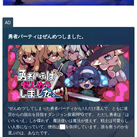
AD
勇者パーティはぜんめつしました。
“ぜんめつ”してしまった勇者パーティから1人だけ選んで、ともに迷
宮からの脱出を目指すダンジョン探索RPGです。 ただし勇者は「は
い/いいえ」しか喋れず、魔法使いは魔法が使えず、戦士は可愛らし
い人形になっていて、僧侶は██を崇拝しています。誰を救うのかを
選ぶのは、あなたです。