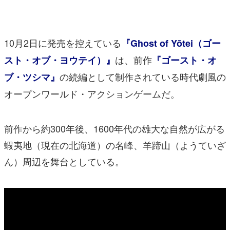
マンガ
女性向け
10月2日に発売を控えている
『Ghost of Yōtei（ゴー
アプリレビュー
は、前作
スト・オブ・ヨウテイ）』
『ゴースト・オ
の続編として制作されている時代劇風の
ブ・ツシマ』
その他
オープンワールド・アクションゲームだ。
電ファミニコゲーマーとは？
運営：株式会社マレ
前作から約300年後、1600年代の雄大な自然が広がる
蝦夷地（現在の北海道）の名峰、羊蹄山（ようていざ
ん）周辺を舞台としている。