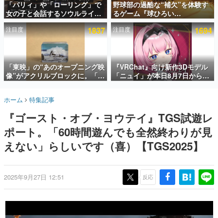
「パリィ」や「ローリング」で
野球部の過酷な“補欠”を体験す
女の子と会話するソウルライク
るゲーム『球ひろい
インタビュー
恋愛ゲーム『小早川さんはソウ
Simulator』が「1件」のウィッ
注目度
1837
注目度
1694
ルライク』無料公開。返事に失
シュリストをもとにチェコ語に
連載・特集一覧
敗すると「YOU DIED」
対応しSNSで話題に。『キング
ダム・カム』開発元やチェコの
殿堂入り記事
プロ野球選手から称賛の声
SNS拡散数が数千以上！ ページビュー数万以上！ などな
「東映」の“あのオープニング映
『VRChat』向け新作3Dモデル
ど。多くの人々に読まれた、電ファミ渾身の“殿堂入り”記
像”がアクリルブロックに。「東
「ニュイ」が本日8月7日から
事をまとめました。
映ヒストリカル グッズコレクシ
BOOTHにて発売。瞳に光る星
ョン」が8月下旬より発売
や感情豊かな表情が、小悪魔か
ゲームの企画書
ホーム
特集記事
わいい
名作ゲームクリエイターの方々に製作時のエピソードをお
聞きし、ヒットする企画（ゲーム）とは何か？を探ってい
『ゴースト・オブ・ヨウテイ』TGS試遊レ
きます。
ポート。「60時間遊んでも全然終わりが見
赫本
この物語を解いてはいけない。『赫本』は、〈試験問題〉
えない」らしいです（喜）【TGS2025】
の形をした短編ホラー小説集です。
新世代に訊く
2025年9月27日 12:51
反応
これからのデジタルゲーム市場を担う若きクリエイター達
の姿を追い、彼らのルーツと情熱を探っていきます。
ゲーム世代の作家たち
ゲームに多大な影響を受けた作家さんに取材し、ゲームが