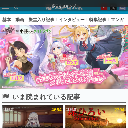
広告をスキップ
赫本
動画
殿堂入り記事
インタビュー
特集記事
マンガ
いま読まれている記事
ピックアップ
注目度
4664
注目度
2794
電ファミのいま読まれている記事ランキング
アプリセール情報