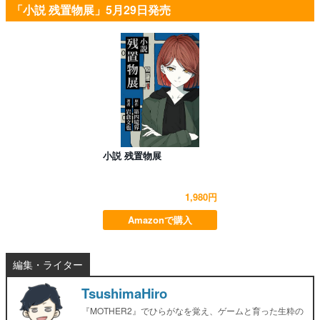
「小説 残置物展」5月29日発売
小説 残置物展
1,980円
Amazonで購入
編集・ライター
TsushimaHiro
『MOTHER2』でひらがなを覚え、ゲームと育った生粋の