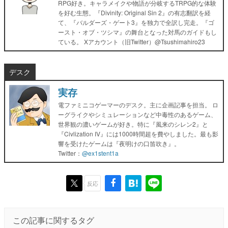
RPG好き。キャラメイクや物語が分岐するTRPG的な体験
を好む生態。『Divinity: Original Sin 2』の有志翻訳を経
て、『バルダーズ・ゲート3』を独力で全訳し完走。『ゴ
ースト・オブ・ツシマ』の舞台となった対馬のガイドもし
ている。 Xアカウント（旧Twitter）@Tsushimahiro23
デスク
実存
電ファミニコゲーマーのデスク。主に企画記事を担当。 ロ
ーグライクやシミュレーションなど中毒性のあるゲーム、
世界観の濃いゲームが好き。特に『風来のシレン2』と
『Civlization IV』には1000時間超を費やしました。最も影
響を受けたゲームは『夜明けの口笛吹き』。
Twitter：
@ex1stent1a
反応
この記事に関するタグ