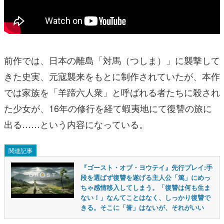
前作では、日本の離島「対馬（つしま）」に襲撃して
きた史実、元寇襲来をもとに制作されていたが、本作
では家族を「羊蹄六人衆」と呼ばれる者たちに殺され
た少女が、16年の修行を経て蝦夷地にて復讐の旅に
出る……という内容になっている。
関連記事
『ゴースト・オブ・ヨウテイ』先行プレイ:手
段を選ばず復讐を遂げる主人公「篤」にめっ
ちゃ感情移入してしまう。「復讐は何も生ま
ない！」なんてことはなく、しっかり復讐で
きる。そこに「誉」はないが、それがいい