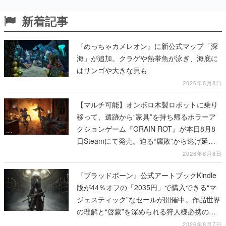
新着記事
『めっちゃカメレオン』に新公式マップ「深
海」が追加。クラゲや熱帯魚が泳ぎ、海底に
はサンゴや大きな貝も
2026年8月8日
【マルチ可能】オンボロ木製ロボットに乗り
移って、遺跡から“家具”を持ち帰るホラーア
クションゲーム『GRAIN ROT』が本日8月8
日Steamにて発売。迫る“腐敗”から逃げ延
び、持ち帰った家具で基地を再建
2026年8月8日
『ブラッドボーン』公式アートブックKindle
版が44％オフの「2035円」で購入できる“マ
ジェスティック”なセールが開催中。作品世界
の理解と“啓蒙”を深められる狩人様必携の一
冊
2026年8月7日