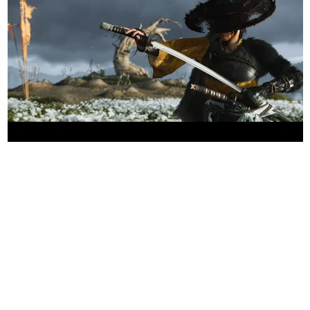
日本のコンテンツ産業やカルチャーに与えた影響を探る企
画です。
日本モバイルゲーム産業史
日本のモバイルゲーム史における主要なトピック・タイト
ルを網羅するほか、開発者へのインタビューや識者による
解説を掲載。約20年の歴史が一望できる決定版！
若ゲのいたり〜ゲームクリエイターの青春〜
『うつヌケ』『ペンと箸』等で知られるマンガ家・田中圭
一先生によるゲーム業界レポートマンガです。
なんでゲームは面白い？
ゲーム開発者・hamatsu氏がゲームの魅力を画面や操作の
具体的な形から解き明かしていく、硬派で骨太な評論連載
です。
ゲームが変えた日本語
「経験値」「裏技」「ラスボス」… ゲームにまつわる言葉
の起源や用法の変遷を、コンピューター文化史研究家・タ
イニーP氏が徹底調査。
カテゴリ
特集記事