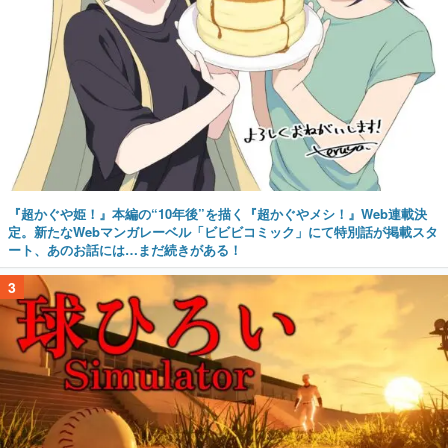
『超かぐや姫！』本編の“10年後”を描く『超かぐやメシ！』Web連載決
定。新たなWebマンガレーベル「ビビビコミック」にて特別話が掲載スタ
ート、あのお話には…まだ続きがある！
3