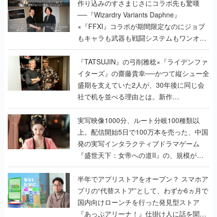
作り込みのすさまじさにコラボ先も驚嘆
──『Wizardry Variants Daphne』
×『FFXI』コラボが期間限定なのにジョブ
もキャラも武器も戦闘システムもワンオフ
で作り込まれた理由を両ディレクターに聞
く
『TATSUJIN』の弓削雅稔×『ライデンファ
イターズ』の齋藤貴幸──かつて縦シュー全
盛期を支えていた2人が、30年後に同じ会
社で机を並べる理由とは。新作
『TATSUJIN EXTREME』で初タッグを組
んだレジェンド2人に訊く開発秘話
実写映像1000分、ルート分岐100種類以
上。配信開始5日で100万本を売った、中国
発の実写インタラクティブドラマゲーム
『盛世天下：女帝への道II』の、規模が違
うこだわりをプロデューサーに聞いた
半年でアプリストアをオープン？ スマホア
プリの“代替ストア”として、わずか6ヵ月で
国内向けローンチを行った発見型ストア
『あっぷアリーナ！』仕掛け人に話を聞い