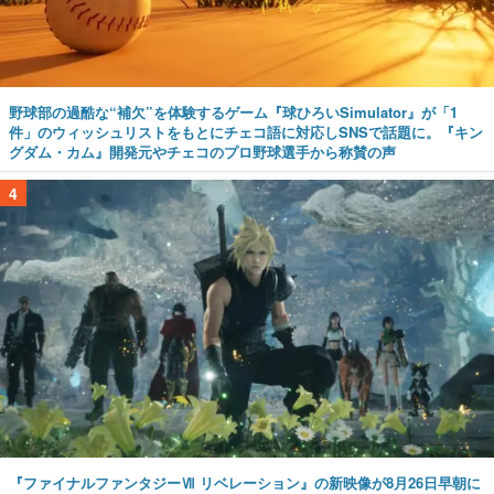
野球部の過酷な“補欠”を体験するゲーム『球ひろいSimulator』が「1
件」のウィッシュリストをもとにチェコ語に対応しSNSで話題に。『キン
グダム・カム』開発元やチェコのプロ野球選手から称賛の声
4
『ファイナルファンタジーⅦ リベレーション』の新映像が8月26日早朝に