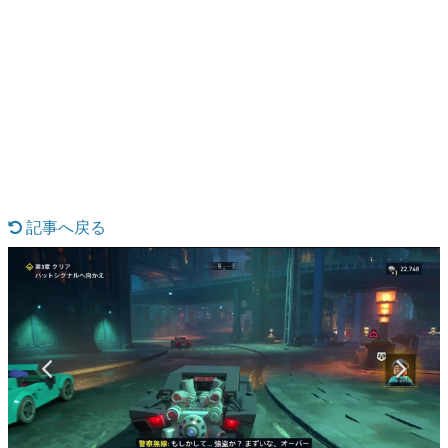
日本のコンテンツ産業やカルチャーに与えた影響を探る企
画です。
日本モバイルゲーム産業史
日本のモバイルゲーム史における主要なトピック・タイト
ルを網羅するほか、開発者へのインタビューや識者による
解説を掲載。約20年の歴史が一望できる決定版！
若ゲのいたり〜ゲームクリエイターの青春〜
『うつヌケ』『ペンと箸』等で知られるマンガ家・田中圭
一先生によるゲーム業界レポートマンガです。
記事へ戻る
なんでゲームは面白い？
ゲーム開発者・hamatsu氏がゲームの魅力を画面や操作の
具体的な形から解き明かしていく、硬派で骨太な評論連載
です。
ゲームが変えた日本語
「経験値」「裏技」「ラスボス」… ゲームにまつわる言葉
の起源や用法の変遷を、コンピューター文化史研究家・タ
イニーP氏が徹底調査。
カテゴリ
特集記事