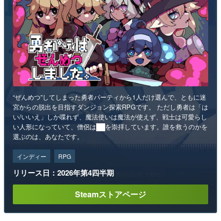
“ぜんめつ”してしまった勇者パーティから1人だけ選んで、ともに迷
宮からの脱出を目指すダンジョン探索RPGです。 ただし勇者は「は
い/いいえ」しか喋れず、魔法使いは魔法が使えず、戦士は可愛らし
い人形になっていて、僧侶は██を崇拝しています。誰を救うのかを
選ぶのは、あなたです。
インディー
RPG
リリース日：2026年第4四半期
Steamストアページ