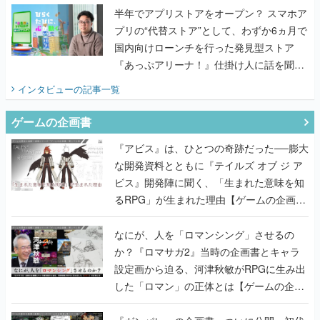
半年でアプリストアをオープン？ スマホア
プリの“代替ストア”として、わずか6ヵ月で
国内向けローンチを行った発見型ストア
『あっぷアリーナ！』仕掛け人に話を聞い
てみた
インタビュー
の記事一覧
ゲームの企画書
『アビス』は、ひとつの奇跡だった──膨大
な開発資料とともに『テイルズ オブ ジ ア
ビス』開発陣に聞く、「生まれた意味を知
るRPG」が生まれた理由【ゲームの企画
書】
なにが、人を「ロマンシング」させるの
か？『ロマサガ2』当時の企画書とキャラ
設定画から迫る、河津秋敏がRPGに生み出
した「ロマン」の正体とは【ゲームの企画
書】