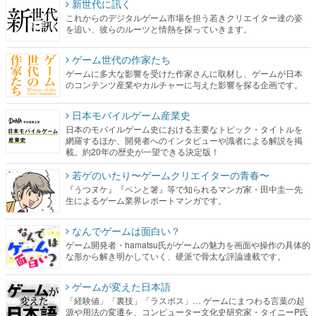
新世代に訊く
これからのデジタルゲーム市場を担う若きクリエイター達の姿
を追い、彼らのルーツと情熱を探っていきます。
ゲーム世代の作家たち
ゲームに多大な影響を受けた作家さんに取材し、ゲームが日本
のコンテンツ産業やカルチャーに与えた影響を探る企画です。
日本モバイルゲーム産業史
日本のモバイルゲーム史における主要なトピック・タイトルを
網羅するほか、開発者へのインタビューや識者による解説を掲
載。約20年の歴史が一望できる決定版！
若ゲのいたり〜ゲームクリエイターの青春〜
『うつヌケ』『ペンと箸』等で知られるマンガ家・田中圭一先
生によるゲーム業界レポートマンガです。
なんでゲームは面白い？
ゲーム開発者・hamatsu氏がゲームの魅力を画面や操作の具体的
な形から解き明かしていく、硬派で骨太な評論連載です。
ゲームが変えた日本語
「経験値」「裏技」「ラスボス」… ゲームにまつわる言葉の起
源や用法の変遷を、コンピューター文化史研究家・タイニーP氏