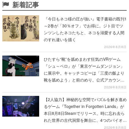
新着記事
『今日もネコ様の圧が強い』電子書籍の既刊1
～2巻が「30％オフ」でお得に。ジト目でツ
ンツンしたネコたちと、ネコを溺愛する人間
のすれ違いを描く
2026年8月8日
ひたすら“靴”を舐めまわす狂気のVRゲーム
『シュ～ペロ』が「東京ゲームダンジョン」
に展示中。キャッチコピーは「三度の飯より
靴を舐めよう」と前のめり。公式アカウント
も開設され、2026年リリースに向けて開発中
2026年8月8日
【2人協力】神秘的な空間でパズルを解き進め
るゲーム『Together in Forgotten Lands』が
本日8月8日Steamでリリース。時に忘れ去ら
れた世界の古代洞窟を舞台に、4つのバイオー
ムを探索しながら脱出を目指す
2026年8月8日