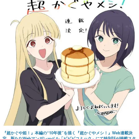
『超かぐや姫！』本編の“10年後”を描く『超かぐやメシ！』Web連載決
定。新たなWebマンガレーベル「ビビビコミック」にて特別話が掲載スタ