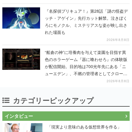
『名探偵プリキュア！』第28話「謎の怪盗デ
ッチ・アゲイン」先行カット解禁。泣きぼく
ろにモノクル、ミステリアスな姿が映し出さ
れた場面も
2026年8月8日
“船倉の神”に培養肉を与えて楽園を目指す異
色のホラーゲーム『器に喰わせろ』の体験版
が配信開始。目的地は700光年先にある「ニ
ューエデン」、不燃の管理者としてクローン
人間を増やし、加工して神に捧げる
2026年8月8日
カテゴリーピックアップ
インタビュー
「現実より意味のある仮想世界を作る」