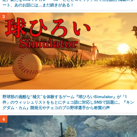
ート、あのお話には…まだ続きがある！
3
野球部の過酷な“補欠”を体験するゲーム『球ひろいSimulator』が「1
件」のウィッシュリストをもとにチェコ語に対応しSNSで話題に。『キン
グダム・カム』開発元やチェコのプロ野球選手から称賛の声
4