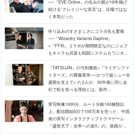
──『EVE Online』の生みの親が18年掲げ
続ける”クレイジーな宣言”は、比喩ではな
く本気だった
作り込みのすさまじさにコラボ先も驚嘆
──『Wizardry Variants Daphne』
×『FFXI』コラボが期間限定なのにジョブ
もキャラも武器も戦闘システムもワンオフ
で作り込まれた理由を両ディレクターに聞
く
『TATSUJIN』の弓削雅稔×『ライデンファ
イターズ』の齋藤貴幸──かつて縦シュー全
盛期を支えていた2人が、30年後に同じ会
社で机を並べる理由とは。新作
『TATSUJIN EXTREME』で初タッグを組
んだレジェンド2人に訊く開発秘話
実写映像1000分、ルート分岐100種類以
上。配信開始5日で100万本を売った、中国
発の実写インタラクティブドラマゲーム
『盛世天下：女帝への道II』の、規模が違
うこだわりをプロデューサーに聞いた