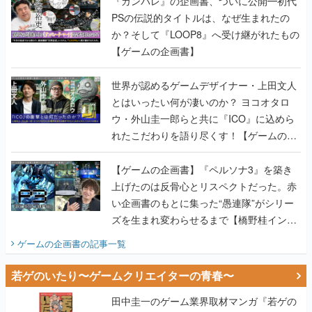
『ガンパレ』の企画書、ついに公開━初代
PSの伝説的タイトルは、なぜ生まれたの
か？そして『LOOP8』へ受け継がれたもの
【ゲームの企画書】
世界が認めるゲームデザイナー・上田文人
とはいったい何が凄いのか？ ヨコオタロ
ウ・外山圭一郎らと共に『ICO』に込めら
れたこだわりを語り尽くす！【ゲームの企
画書】
【ゲームの企画書】『ペルソナ3』を築き
上げたのは反骨心とリスペクトだった。赤
い企画書のもとに集った“愚連隊”がシリー
ズを生まれ変わらせるまで【橋野桂インタ
ビュー】
ゲームの企画書
の記事一覧
若ゲのいたり〜ゲームクリエイターの青春〜
田中圭一のゲーム業界取材マンガ『若ゲの