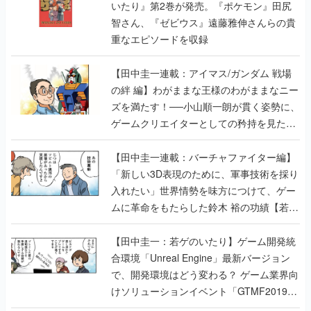
いたり』第2巻が発売。『ポケモン』田尻
智さん、『ゼビウス』遠藤雅伸さんらの貴
重なエピソードを収録
【田中圭一連載：アイマス/ガンダム 戦場
の絆 編】わがままな王様のわがままなニー
ズを満たす！──小山順一朗が貫く姿勢に、
ゲームクリエイターとしての矜持を見た
【若ゲのいたり最終回】
【田中圭一連載：バーチャファイター編】
「新しい3D表現のために、軍事技術を採り
入れたい」世界情勢を味方につけて、ゲー
ムに革命をもたらした鈴木 裕の功績【若ゲ
のいたり】
【田中圭一：若ゲのいたり】ゲーム開発統
合環境「Unreal Engine」最新バージョン
で、開発環境はどう変わる？ ゲーム業界向
けソリューションイベント「GTMF2019」
に行って、より理解を深めよう【PR】