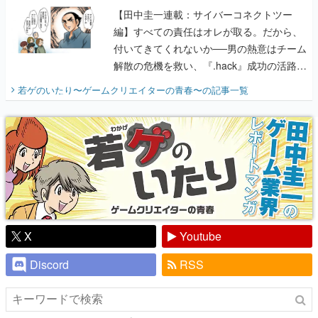
【田中圭一連載：サイバーコネクトツー
編】すべての責任はオレが取る。だから、
付いてきてくれないか──男の熱意はチーム
解散の危機を救い、『.hack』成功の活路を
開く。業界の快男児・松山 洋に流れる血は
若ゲのいたり〜ゲームクリエイターの青春〜
の記事一覧
『少年ジャンプ』色だった【若ゲのいた
り】
X
Youtube
Discord
RSS