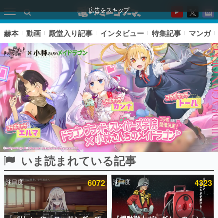
広告をスキップ
赫本
動画
殿堂入り記事
インタビュー
特集記事
マンガ
いま読まれている記事
ピックアップ
注目度
6072
注目度
4323
電ファミのいま読まれている記事ランキング
アプリセール情報