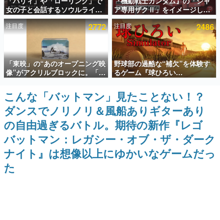
「パリィ」や「ローリング」で
『機動戦士ガンダム』の「シャ
女の子と会話するソウルライク
ア専用ザクⅡ」をイメージした
インタビュー
恋愛ゲーム『小早川さんはソウ
散水ホースリールが予約開始。
注目度
2772
注目度
2486
ルライク』無料公開。返事に失
本体にはシャアのパーソナルマ
連載・特集一覧
敗すると「YOU DIED」
ークやジオン公国軍のエンブレ
ム、型式番号などを配置
殿堂入り記事
「東映」の“あのオープニング映
野球部の過酷な“補欠”を体験す
SNS拡散数が数千以上！ ページビュー数万以上！ などな
ど。多くの人々に読まれた、電ファミ渾身の“殿堂入り”記
像”がアクリルブロックに。「東
るゲーム『球ひろい
事をまとめました。
映ヒストリカル グッズコレクシ
Simulator』が「1件」のウィッ
ョン」が8月下旬より発売
シュリストをもとにチェコ語に
こんな「バットマン」見たことない！？
ゲームの企画書
対応しSNSで話題に。『キング
名作ゲームクリエイターの方々に製作時のエピソードをお
ダンスでノリノリ＆風船ありギターあり
ダム・カム』開発元やチェコの
聞きし、ヒットする企画（ゲーム）とは何か？を探ってい
プロ野球選手から称賛の声
きます。
の自由過ぎるバトル。期待の新作『レゴ
赫本
バットマン：レガシー・オブ・ザ・ダーク
この物語を解いてはいけない。『赫本』は、〈試験問題〉
ナイト』は想像以上にゆかいなゲームだっ
の形をした短編ホラー小説集です。
た
新世代に訊く
これからのデジタルゲーム市場を担う若きクリエイター達
の姿を追い、彼らのルーツと情熱を探っていきます。
ゲーム世代の作家たち
ゲームに多大な影響を受けた作家さんに取材し、ゲームが