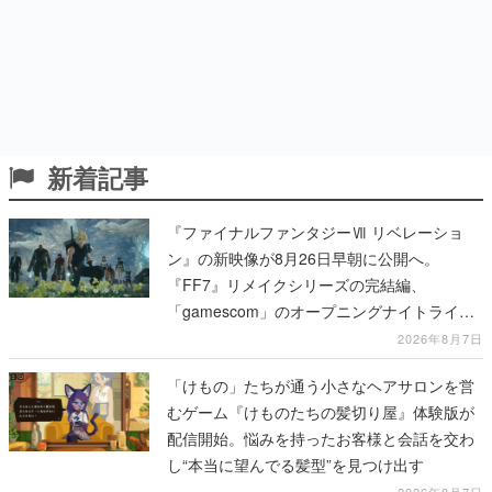
新着記事
『ファイナルファンタジーⅦ リベレーショ
ン』の新映像が8月26日早朝に公開へ。
『FF7』リメイクシリーズの完結編、
「gamescom」のオープニングナイトライブ
にてディレクターの浜口直樹氏が登壇する予
2026年8月7日
定
「けもの」たちが通う小さなヘアサロンを営
むゲーム『けものたちの髪切り屋』体験版が
配信開始。悩みを持ったお客様と会話を交わ
し“本当に望んでる髪型”を見つけ出す