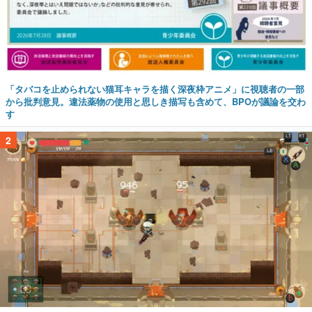
「タバコを止められない猫耳キャラを描く深夜枠アニメ」に視聴者の一部
から批判意見。違法薬物の使用と思しき描写も含めて、BPOが議論を交わ
す
2