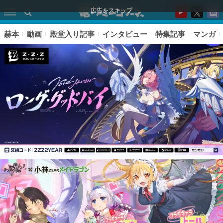
広告をスキップ
赫本
動画
殿堂入り記事
インタビュー
特集記事
マンガ
ピックアップ
電ファミのいま読まれている記事ランキング
アプリセール情報