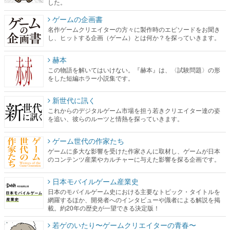
した。
ゲームの企画書
名作ゲームクリエイターの方々に製作時のエピソードをお聞き
し、ヒットする企画（ゲーム）とは何か？を探っていきます。
赫本
この物語を解いてはいけない。『赫本』は、〈試験問題〉の形
をした短編ホラー小説集です。
新世代に訊く
これからのデジタルゲーム市場を担う若きクリエイター達の姿
を追い、彼らのルーツと情熱を探っていきます。
ゲーム世代の作家たち
ゲームに多大な影響を受けた作家さんに取材し、ゲームが日本
のコンテンツ産業やカルチャーに与えた影響を探る企画です。
日本モバイルゲーム産業史
日本のモバイルゲーム史における主要なトピック・タイトルを
網羅するほか、開発者へのインタビューや識者による解説を掲
載。約20年の歴史が一望できる決定版！
若ゲのいたり〜ゲームクリエイターの青春〜