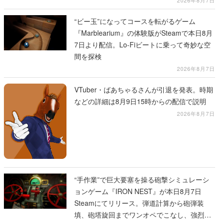
2026年8月7日
“ビー玉”になってコースを転がるゲーム
『Marblearium』の体験版がSteamで本日8月
7日より配信。Lo-Fiビートに乗って奇妙な空
間を探検
2026年8月7日
VTuber・ばあちゃるさんが引退を発表。時期
などの詳細は8月9日15時からの配信で説明
2026年8月7日
“手作業”で巨大要塞を操る砲撃シミュレーシ
ョンゲーム『IRON NEST』が本日8月7日
Steamにてリリース。弾道計算から砲弾装
填、砲塔旋回までワンオペでこなし、強烈な