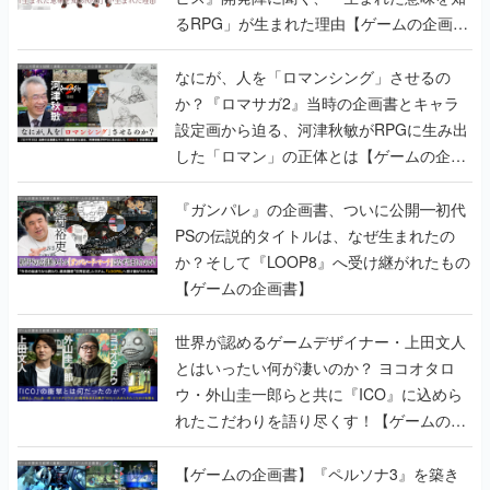
るRPG」が生まれた理由【ゲームの企画
書】
なにが、人を「ロマンシング」させるの
か？『ロマサガ2』当時の企画書とキャラ
設定画から迫る、河津秋敏がRPGに生み出
した「ロマン」の正体とは【ゲームの企画
書】
『ガンパレ』の企画書、ついに公開━初代
PSの伝説的タイトルは、なぜ生まれたの
か？そして『LOOP8』へ受け継がれたもの
【ゲームの企画書】
世界が認めるゲームデザイナー・上田文人
とはいったい何が凄いのか？ ヨコオタロ
ウ・外山圭一郎らと共に『ICO』に込めら
れたこだわりを語り尽くす！【ゲームの企
画書】
【ゲームの企画書】『ペルソナ3』を築き