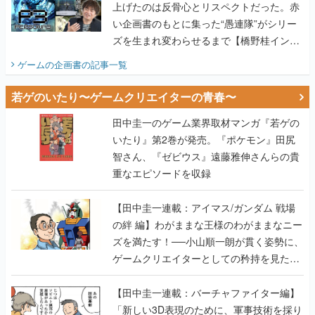
上げたのは反骨心とリスペクトだった。赤
い企画書のもとに集った“愚連隊”がシリー
ズを生まれ変わらせるまで【橋野桂インタ
ビュー】
ゲームの企画書
の記事一覧
若ゲのいたり〜ゲームクリエイターの青春〜
田中圭一のゲーム業界取材マンガ『若ゲの
いたり』第2巻が発売。『ポケモン』田尻
智さん、『ゼビウス』遠藤雅伸さんらの貴
重なエピソードを収録
【田中圭一連載：アイマス/ガンダム 戦場
の絆 編】わがままな王様のわがままなニー
ズを満たす！──小山順一朗が貫く姿勢に、
ゲームクリエイターとしての矜持を見た
【若ゲのいたり最終回】
【田中圭一連載：バーチャファイター編】
「新しい3D表現のために、軍事技術を採り