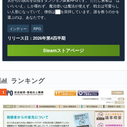
宮からの脱出を目指すダンジョン探索RPGです。 ただし勇者は「は
い/いいえ」しか喋れず、魔法使いは魔法が使えず、戦士は可愛らし
い人形になっていて、僧侶は██を崇拝しています。誰を救うのかを
選ぶのは、あなたです。
インディー
RPG
リリース日：2026年第4四半期
Steamストアページ
ランキング
1