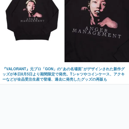
『VALORANT』元プロ「GON」の“あの名場面”がデザインされた新作グ
ッズが本日8月5日より期間限定で発売。Tシャツやコインケース、アクキ
ーなどが全品受注生産で登場、過去に発売したグッズの再販も