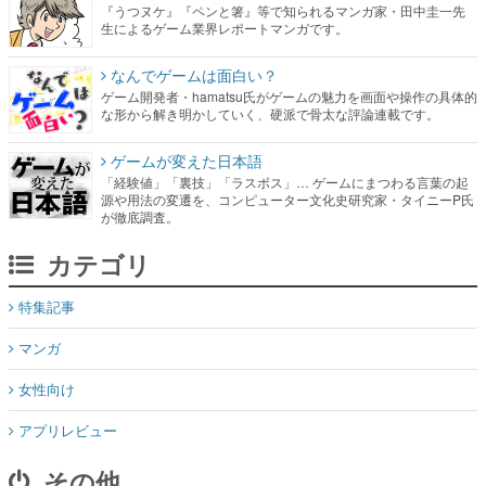
『うつヌケ』『ペンと箸』等で知られるマンガ家・田中圭一先
生によるゲーム業界レポートマンガです。
なんでゲームは面白い？
ゲーム開発者・hamatsu氏がゲームの魅力を画面や操作の具体的
な形から解き明かしていく、硬派で骨太な評論連載です。
ゲームが変えた日本語
「経験値」「裏技」「ラスボス」… ゲームにまつわる言葉の起
源や用法の変遷を、コンピューター文化史研究家・タイニーP氏
が徹底調査。
カテゴリ
特集記事
マンガ
女性向け
アプリレビュー
その他