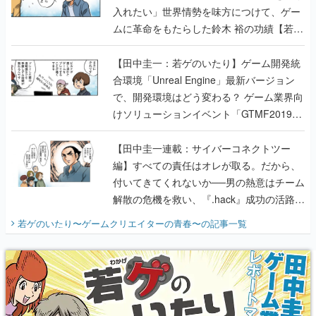
入れたい」世界情勢を味方につけて、ゲー
ムに革命をもたらした鈴木 裕の功績【若ゲ
のいたり】
【田中圭一：若ゲのいたり】ゲーム開発統
合環境「Unreal Engine」最新バージョン
で、開発環境はどう変わる？ ゲーム業界向
けソリューションイベント「GTMF2019」
に行って、より理解を深めよう【PR】
【田中圭一連載：サイバーコネクトツー
編】すべての責任はオレが取る。だから、
付いてきてくれないか──男の熱意はチーム
解散の危機を救い、『.hack』成功の活路を
開く。業界の快男児・松山 洋に流れる血は
若ゲのいたり〜ゲームクリエイターの青春〜
の記事一覧
『少年ジャンプ』色だった【若ゲのいた
り】