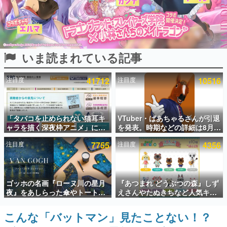
インタビュー
連載・特集一覧
いま読まれている記事
殿堂入り記事
SNS拡散数が数千以上！ ページビュー数万以上！ などな
ど。多くの人々に読まれた、電ファミ渾身の“殿堂入り”記
注目度
41712
注目度
10516
事をまとめました。
ゲームの企画書
名作ゲームクリエイターの方々に製作時のエピソードをお
聞きし、ヒットする企画（ゲーム）とは何か？を探ってい
「タバコを止められない猫耳キ
VTuber・ばあちゃるさんが引退
きます。
ャラを描く深夜枠アニメ」に視
を発表。時期などの詳細は8月9
聴者の一部から批判意見。違法
日15時からの配信で説明
赫本
注目度
7755
注目度
4356
薬物の使用と思しき描写も含め
この物語を解いてはいけない。『赫本』は、〈試験問題〉
て、BPOが議論を交わす
の形をした短編ホラー小説集です。
新世代に訊く
ゴッホの名画『ローヌ川の星月
『あつまれ どうぶつの森』しず
これからのデジタルゲーム市場を担う若きクリエイター達
夜』をあしらった傘やトートバ
えさんやたぬきちなど人気キャ
の姿を追い、彼らのルーツと情熱を探っていきます。
ッグなどが登場。8月7日21時よ
ラクターのフロッキードールが9
り2日間限定で予約販売
月に発売開始。「とたけけ」や
こんな「バットマン」見たことない！？
ゲーム世代の作家たち
「ちゃちゃまる」も
ゲームに多大な影響を受けた作家さんに取材し、ゲームが