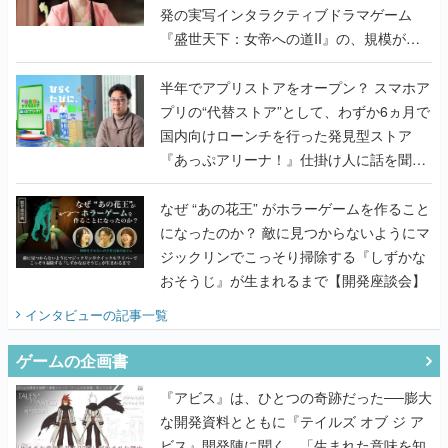
発の実写インタラクティブドラマゲーム
『盛世天下：女帝への道II』の、規模が違
うこだわりをプロデューサーに聞いた
半年でアプリストアをオープン？ スマホア
プリの“代替ストア”として、わずか6ヵ月で
国内向けローンチを行った発見型ストア
『あっぷアリーナ！』仕掛け人に話を聞い
てみた
なぜ “あの花王” がホラーゲームを作ること
になったのか？ 敵に見つからないようにマ
ジックリンでこっそり掃除する『しずかな
おそうじ』が生まれるまで【開発座談会】
インタビュー
の記事一覧
ゲームの企画書
『アビス』は、ひとつの奇跡だった──膨大
な開発資料とともに『テイルズ オブ ジ ア
ビス』開発陣に聞く、「生まれた意味を知