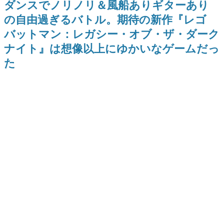
ダンスでノリノリ＆風船ありギターあり
日本のコンテンツ産業やカルチャーに与えた影響を探る企
の自由過ぎるバトル。期待の新作『レゴ
画です。
バットマン：レガシー・オブ・ザ・ダーク
日本モバイルゲーム産業史
日本のモバイルゲーム史における主要なトピック・タイト
ナイト』は想像以上にゆかいなゲームだっ
ルを網羅するほか、開発者へのインタビューや識者による
解説を掲載。約20年の歴史が一望できる決定版！
た
若ゲのいたり〜ゲームクリエイターの青春〜
『うつヌケ』『ペンと箸』等で知られるマンガ家・田中圭
一先生によるゲーム業界レポートマンガです。
なんでゲームは面白い？
ゲーム開発者・hamatsu氏がゲームの魅力を画面や操作の
具体的な形から解き明かしていく、硬派で骨太な評論連載
です。
ゲームが変えた日本語
「経験値」「裏技」「ラスボス」… ゲームにまつわる言葉
の起源や用法の変遷を、コンピューター文化史研究家・タ
イニーP氏が徹底調査。
カテゴリ
特集記事