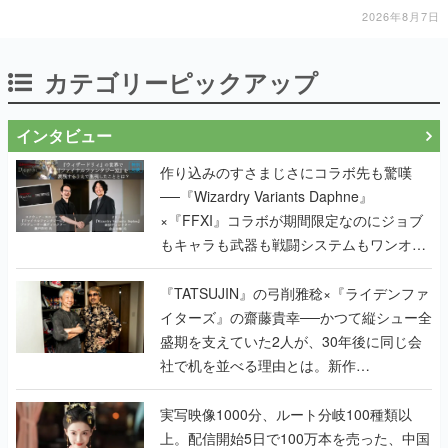
一撃をブチかませるロマンある作品
2026年8月7日
カテゴリーピックアップ
インタビュー
作り込みのすさまじさにコラボ先も驚嘆
──『Wizardry Variants Daphne』
×『FFXI』コラボが期間限定なのにジョブ
もキャラも武器も戦闘システムもワンオフ
で作り込まれた理由を両ディレクターに聞
く
『TATSUJIN』の弓削雅稔×『ライデンファ
イターズ』の齋藤貴幸──かつて縦シュー全
盛期を支えていた2人が、30年後に同じ会
社で机を並べる理由とは。新作
『TATSUJIN EXTREME』で初タッグを組
んだレジェンド2人に訊く開発秘話
実写映像1000分、ルート分岐100種類以
上。配信開始5日で100万本を売った、中国