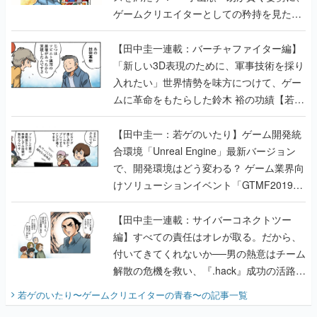
ゲームクリエイターとしての矜持を見た
【若ゲのいたり最終回】
【田中圭一連載：バーチャファイター編】
「新しい3D表現のために、軍事技術を採り
入れたい」世界情勢を味方につけて、ゲー
ムに革命をもたらした鈴木 裕の功績【若ゲ
のいたり】
【田中圭一：若ゲのいたり】ゲーム開発統
合環境「Unreal Engine」最新バージョン
で、開発環境はどう変わる？ ゲーム業界向
けソリューションイベント「GTMF2019」
に行って、より理解を深めよう【PR】
【田中圭一連載：サイバーコネクトツー
編】すべての責任はオレが取る。だから、
付いてきてくれないか──男の熱意はチーム
解散の危機を救い、『.hack』成功の活路を
開く。業界の快男児・松山 洋に流れる血は
若ゲのいたり〜ゲームクリエイターの青春〜
の記事一覧
『少年ジャンプ』色だった【若ゲのいた