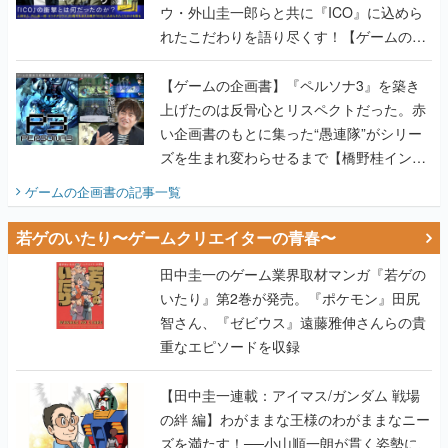
ウ・外山圭一郎らと共に『ICO』に込めら
れたこだわりを語り尽くす！【ゲームの企
画書】
【ゲームの企画書】『ペルソナ3』を築き
上げたのは反骨心とリスペクトだった。赤
い企画書のもとに集った“愚連隊”がシリー
ズを生まれ変わらせるまで【橋野桂インタ
ビュー】
ゲームの企画書
の記事一覧
若ゲのいたり〜ゲームクリエイターの青春〜
田中圭一のゲーム業界取材マンガ『若ゲの
いたり』第2巻が発売。『ポケモン』田尻
智さん、『ゼビウス』遠藤雅伸さんらの貴
重なエピソードを収録
【田中圭一連載：アイマス/ガンダム 戦場
の絆 編】わがままな王様のわがままなニー
ズを満たす！──小山順一朗が貫く姿勢に、