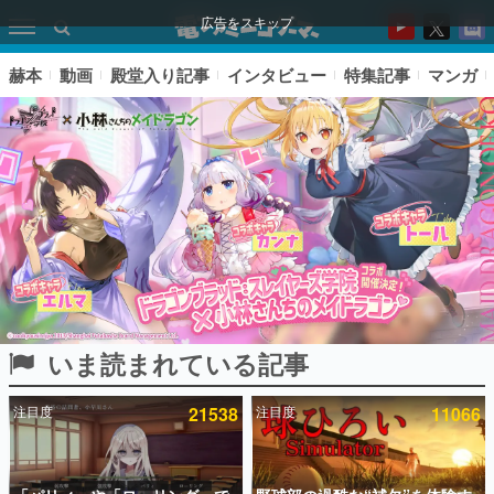
広告をスキップ
赫本
動画
殿堂入り記事
インタビュー
特集記事
マンガ
いま読まれている記事
ピックアップ
注目度
21538
注目度
11066
電ファミのいま読まれている記事ランキング
アプリセール情報