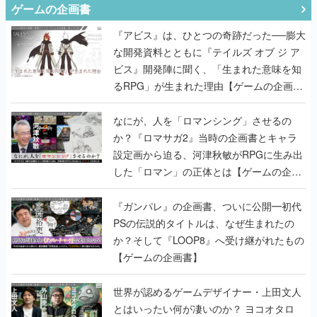
ゲームの企画書
『アビス』は、ひとつの奇跡だった──膨大
な開発資料とともに『テイルズ オブ ジ ア
ビス』開発陣に聞く、「生まれた意味を知
るRPG」が生まれた理由【ゲームの企画
書】
なにが、人を「ロマンシング」させるの
か？『ロマサガ2』当時の企画書とキャラ
設定画から迫る、河津秋敏がRPGに生み出
した「ロマン」の正体とは【ゲームの企画
書】
『ガンパレ』の企画書、ついに公開━初代
PSの伝説的タイトルは、なぜ生まれたの
か？そして『LOOP8』へ受け継がれたもの
【ゲームの企画書】
世界が認めるゲームデザイナー・上田文人
とはいったい何が凄いのか？ ヨコオタロ