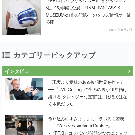
『FF10』の“ブリッツボール”がクッション
化。25周年記念展「FINAL FANTASY X
MUSEUM-幻光の記憶-」のグッズ情報が一部
公開
2026年8月7日
カテゴリーピックアップ
インタビュー
「現実より意味のある仮想世界を作る」
──『EVE Online』の生みの親が18年掲げ
続ける”クレイジーな宣言”は、比喩ではな
く本気だった
作り込みのすさまじさにコラボ先も驚嘆
──『Wizardry Variants Daphne』
×『FFXI』コラボが期間限定なのにジョブ