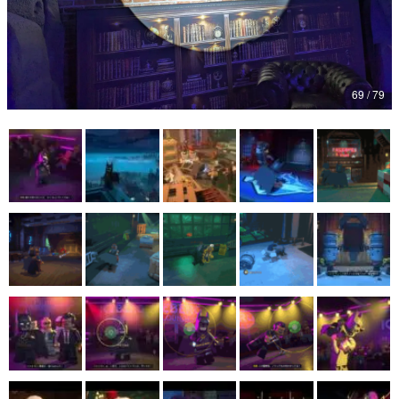
マンガ
女性向け
69 / 79
アプリレビュー
その他
電ファミニコゲーマーとは？
運営：株式会社マレ