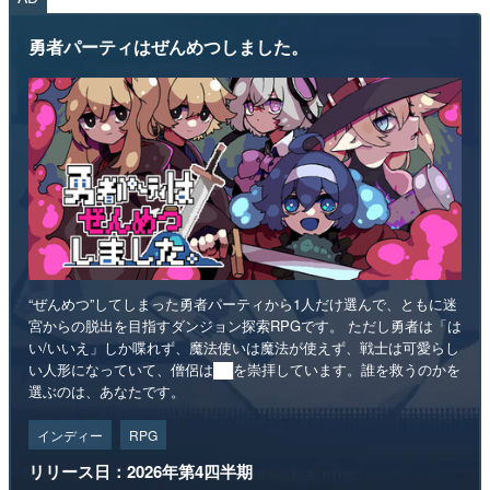
勇者パーティはぜんめつしました。
“ぜんめつ”してしまった勇者パーティから1人だけ選んで、ともに迷
宮からの脱出を目指すダンジョン探索RPGです。 ただし勇者は「は
い/いいえ」しか喋れず、魔法使いは魔法が使えず、戦士は可愛らし
い人形になっていて、僧侶は██を崇拝しています。誰を救うのかを
選ぶのは、あなたです。
インディー
RPG
リリース日：2026年第4四半期