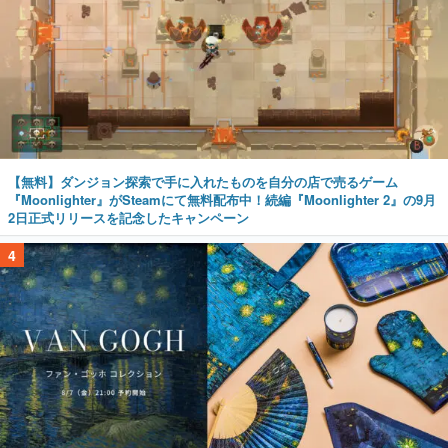
【無料】ダンジョン探索で手に入れたものを自分の店で売るゲーム
『Moonlighter』がSteamにて無料配布中！続編『Moonlighter 2』の9月
2日正式リリースを記念したキャンペーン
4