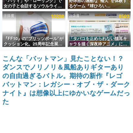
「パリィ」や「ローリング」で
野球部の過酷な“補欠”を体験す
女の子と会話するソウルライク
るゲーム『球ひろい
インタビュー
恋愛ゲーム『小早川さんはソウ
Simulator』が「1件」のウィッ
注目度
10208
注目度
8503
ルライク』無料公開。返事に失
シュリストをもとにチェコ語に
連載・特集一覧
敗すると「YOU DIED」
対応しSNSで話題に。『キング
ダム・カム』開発元やチェコの
プロ野球選手から称賛の声
殿堂入り記事
『FF10』の“ブリッツボール”が
「タバコを止められない猫耳キ
SNS拡散数が数千以上！ ページビュー数万以上！ などな
ど。多くの人々に読まれた、電ファミ渾身の“殿堂入り”記
クッション化。25周年記念展
ャラを描く深夜枠アニメ」に視
事をまとめました。
「FINAL FANTASY X
聴者の一部から批判意見。違法
MUSEUM-幻光の記憶-」のグッ
薬物の使用と思しき描写も含め
こんな「バットマン」見たことない！？
ゲームの企画書
ズ情報が一部公開
て、BPOが議論を交わす
名作ゲームクリエイターの方々に製作時のエピソードをお
ダンスでノリノリ＆風船ありギターあり
聞きし、ヒットする企画（ゲーム）とは何か？を探ってい
きます。
の自由過ぎるバトル。期待の新作『レゴ
赫本
バットマン：レガシー・オブ・ザ・ダーク
この物語を解いてはいけない。『赫本』は、〈試験問題〉
ナイト』は想像以上にゆかいなゲームだっ
の形をした短編ホラー小説集です。
た
新世代に訊く
これからのデジタルゲーム市場を担う若きクリエイター達
の姿を追い、彼らのルーツと情熱を探っていきます。
ゲーム世代の作家たち
ゲームに多大な影響を受けた作家さんに取材し、ゲームが