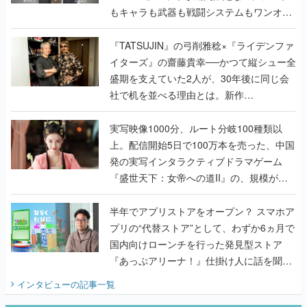
もキャラも武器も戦闘システムもワンオフ
で作り込まれた理由を両ディレクターに聞
く
『TATSUJIN』の弓削雅稔×『ライデンファ
イターズ』の齋藤貴幸──かつて縦シュー全
盛期を支えていた2人が、30年後に同じ会
社で机を並べる理由とは。新作
『TATSUJIN EXTREME』で初タッグを組
んだレジェンド2人に訊く開発秘話
実写映像1000分、ルート分岐100種類以
上。配信開始5日で100万本を売った、中国
発の実写インタラクティブドラマゲーム
『盛世天下：女帝への道II』の、規模が違
うこだわりをプロデューサーに聞いた
半年でアプリストアをオープン？ スマホア
プリの“代替ストア”として、わずか6ヵ月で
国内向けローンチを行った発見型ストア
『あっぷアリーナ！』仕掛け人に話を聞い
てみた
インタビュー
の記事一覧