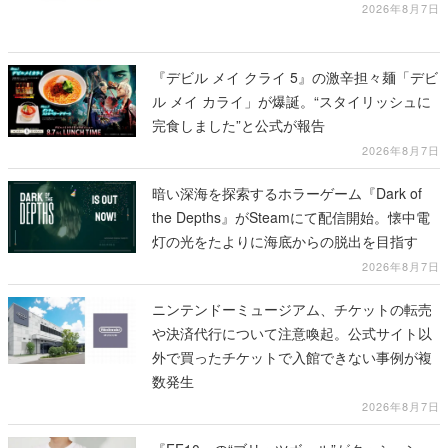
2026年8月7日
『デビル メイ クライ 5』の激辛担々麺「デビ
ル メイ カライ」が爆誕。“スタイリッシュに
完食しました”と公式が報告
2026年8月7日
暗い深海を探索するホラーゲーム『Dark of
the Depths』がSteamにて配信開始。懐中電
灯の光をたよりに海底からの脱出を目指す
2026年8月7日
ニンテンドーミュージアム、チケットの転売
や決済代行について注意喚起。公式サイト以
外で買ったチケットで入館できない事例が複
数発生
2026年8月7日