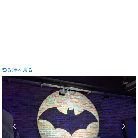
日本のコンテンツ産業やカルチャーに与えた影響を探る企
画です。
日本モバイルゲーム産業史
日本のモバイルゲーム史における主要なトピック・タイト
ルを網羅するほか、開発者へのインタビューや識者による
解説を掲載。約20年の歴史が一望できる決定版！
若ゲのいたり〜ゲームクリエイターの青春〜
『うつヌケ』『ペンと箸』等で知られるマンガ家・田中圭
一先生によるゲーム業界レポートマンガです。
記事へ戻る
なんでゲームは面白い？
ゲーム開発者・hamatsu氏がゲームの魅力を画面や操作の
具体的な形から解き明かしていく、硬派で骨太な評論連載
です。
ゲームが変えた日本語
「経験値」「裏技」「ラスボス」… ゲームにまつわる言葉
の起源や用法の変遷を、コンピューター文化史研究家・タ
イニーP氏が徹底調査。
カテゴリ
特集記事