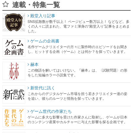
連載・特集一覧
殿堂入り記事
SNS拡散数が数千以上！ ページビュー数万以上！ などなど。多
くの人々に読まれた、電ファミ渾身の“殿堂入り”記事をまとめま
した。
ゲームの企画書
名作ゲームクリエイターの方々に製作時のエピソードをお聞き
し、ヒットする企画（ゲーム）とは何か？を探っていきます。
赫本
この物語を解いてはいけない。『赫本』は、〈試験問題〉の形
をした短編ホラー小説集です。
新世代に訊く
これからのデジタルゲーム市場を担う若きクリエイター達の姿
を追い、彼らのルーツと情熱を探っていきます。
ゲーム世代の作家たち
ゲームに多大な影響を受けた作家さんに取材し、ゲームが日本
のコンテンツ産業やカルチャーに与えた影響を探る企画です。