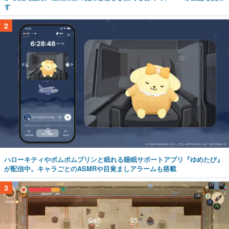
す
2
ハローキティやポムポムプリンと眠れる睡眠サポートアプリ『ゆめたび』
が配信中。キャラごとのASMRや目覚ましアラームも搭載
3