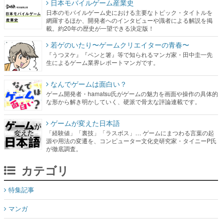
日本モバイルゲーム産業史
日本のモバイルゲーム史における主要なトピック・タイトルを
網羅するほか、開発者へのインタビューや識者による解説を掲
載。約20年の歴史が一望できる決定版！
若ゲのいたり〜ゲームクリエイターの青春〜
『うつヌケ』『ペンと箸』等で知られるマンガ家・田中圭一先
生によるゲーム業界レポートマンガです。
なんでゲームは面白い？
ゲーム開発者・hamatsu氏がゲームの魅力を画面や操作の具体的
な形から解き明かしていく、硬派で骨太な評論連載です。
ゲームが変えた日本語
「経験値」「裏技」「ラスボス」… ゲームにまつわる言葉の起
源や用法の変遷を、コンピューター文化史研究家・タイニーP氏
が徹底調査。
カテゴリ
特集記事
マンガ