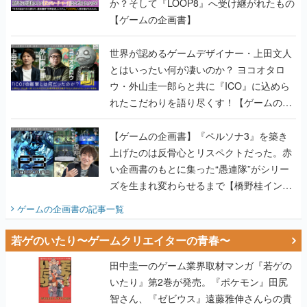
か？そして『LOOP8』へ受け継がれたもの
【ゲームの企画書】
世界が認めるゲームデザイナー・上田文人
とはいったい何が凄いのか？ ヨコオタロ
ウ・外山圭一郎らと共に『ICO』に込めら
れたこだわりを語り尽くす！【ゲームの企
画書】
【ゲームの企画書】『ペルソナ3』を築き
上げたのは反骨心とリスペクトだった。赤
い企画書のもとに集った“愚連隊”がシリー
ズを生まれ変わらせるまで【橋野桂インタ
ビュー】
ゲームの企画書
の記事一覧
若ゲのいたり〜ゲームクリエイターの青春〜
田中圭一のゲーム業界取材マンガ『若ゲの
いたり』第2巻が発売。『ポケモン』田尻
智さん、『ゼビウス』遠藤雅伸さんらの貴