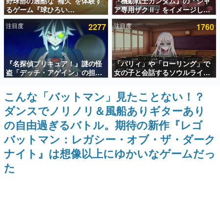
野球部の過酷な“補欠”を体験す
『機動戦士ガンダム』の「シャ
るゲーム『球ひろい
ア専用ザクⅡ」をイメージした
インタビュー
Simulator』が「1件」のウィッ
散水ホースリールが予約開始。
注目度
2277
注目度
1760
シュリストをもとにチェコ語に
本体にはシャアのパーソナルマ
連載・特集一覧
対応しSNSで話題に。『キング
ークやジオン公国軍のエンブレ
ダム・カム』開発元やチェコの
ム、型式番号などを配置
プロ野球選手から称賛の声
殿堂入り記事
『名探偵プリキュア！』謎の怪
「パリィ」や「ローリング」で
SNS拡散数が数千以上！ ページビュー数万以上！ などな
ど。多くの人々に読まれた、電ファミ渾身の“殿堂入り”記
盗「デッチ・アゲイン」の担当
女の子と会話するソウルライク
事をまとめました。
キャストは天﨑滉平さんと判
恋愛ゲーム『小早川さんはソウ
明。『Re:ゼロから始める異世
ルライク』無料公開。返事に失
こんな「バットマン」見たことない！？
ゲームの企画書
界生活』オットー役、『ヒプノ
敗すると「YOU DIED」
名作ゲームクリエイターの方々に製作時のエピソードをお
ダンスでノリノリ＆風船ありギターあり
シスマイク』山田三郎役など
聞きし、ヒットする企画（ゲーム）とは何か？を探ってい
きます。
の自由過ぎるバトル。期待の新作『レゴ
赫本
バットマン：レガシー・オブ・ザ・ダーク
この物語を解いてはいけない。『赫本』は、〈試験問題〉
ナイト』は想像以上にゆかいなゲームだっ
の形をした短編ホラー小説集です。
た
新世代に訊く
これからのデジタルゲーム市場を担う若きクリエイター達
の姿を追い、彼らのルーツと情熱を探っていきます。
ゲーム世代の作家たち
ゲームに多大な影響を受けた作家さんに取材し、ゲームが