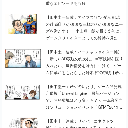
重なエピソードを収録
【田中圭一連載：アイマス/ガンダム 戦場
の絆 編】わがままな王様のわがままなニー
ズを満たす！──小山順一朗が貫く姿勢に、
ゲームクリエイターとしての矜持を見た
【若ゲのいたり最終回】
【田中圭一連載：バーチャファイター編】
「新しい3D表現のために、軍事技術を採り
入れたい」世界情勢を味方につけて、ゲー
ムに革命をもたらした鈴木 裕の功績【若ゲ
のいたり】
【田中圭一：若ゲのいたり】ゲーム開発統
合環境「Unreal Engine」最新バージョン
で、開発環境はどう変わる？ ゲーム業界向
けソリューションイベント「GTMF2019」
に行って、より理解を深めよう【PR】
【田中圭一連載：サイバーコネクトツー
編】すべての責任はオレが取る。だから、