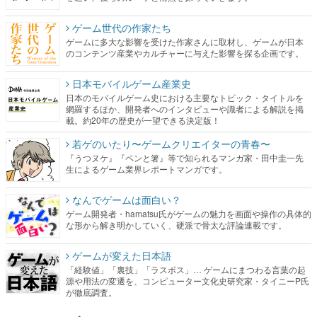
ゲーム世代の作家たち
ゲームに多大な影響を受けた作家さんに取材し、ゲームが日本
のコンテンツ産業やカルチャーに与えた影響を探る企画です。
日本モバイルゲーム産業史
日本のモバイルゲーム史における主要なトピック・タイトルを
網羅するほか、開発者へのインタビューや識者による解説を掲
載。約20年の歴史が一望できる決定版！
若ゲのいたり〜ゲームクリエイターの青春〜
『うつヌケ』『ペンと箸』等で知られるマンガ家・田中圭一先
生によるゲーム業界レポートマンガです。
なんでゲームは面白い？
ゲーム開発者・hamatsu氏がゲームの魅力を画面や操作の具体的
な形から解き明かしていく、硬派で骨太な評論連載です。
ゲームが変えた日本語
「経験値」「裏技」「ラスボス」… ゲームにまつわる言葉の起
源や用法の変遷を、コンピューター文化史研究家・タイニーP氏
が徹底調査。