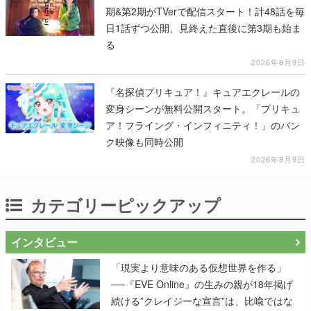
期&第2期がTVerで配信スタート！計48話を毎
日1話ずつ公開、見終えた直後に第3期も始ま
る
2026年8月9日
『名探偵プリキュア！』キュアエクレールの
変身シーンが無料公開スタート。「プリキュ
ア！フライング・インフィニティ！」のバン
ク映像も同時公開
2026年8月9日
カテゴリーピックアップ
インタビュー
「現実より意味のある仮想世界を作る」
──『EVE Online』の生みの親が18年掲げ
続ける”クレイジーな宣言”は、比喩ではな