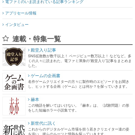
電ファミのいま読まれている記事ランキング
アプリセール情報
インタビュー
連載・特集一覧
殿堂入り記事
SNS拡散数が数千以上！ ページビュー数万以上！ などなど。多
くの人々に読まれた、電ファミ渾身の“殿堂入り”記事をまとめま
した。
ゲームの企画書
名作ゲームクリエイターの方々に製作時のエピソードをお聞き
し、ヒットする企画（ゲーム）とは何か？を探っていきます。
赫本
この物語を解いてはいけない。『赫本』は、〈試験問題〉の形
をした短編ホラー小説集です。
新世代に訊く
これからのデジタルゲーム市場を担う若きクリエイター達の姿
を追い、彼らのルーツと情熱を探っていきます。