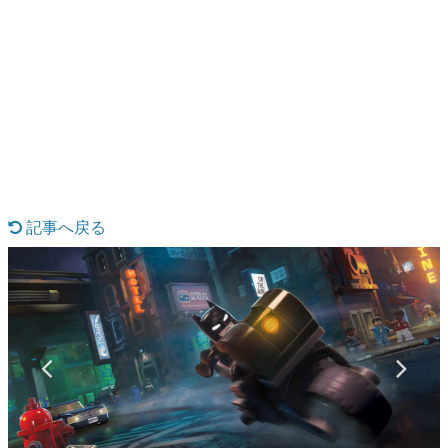
日本のコンテンツ産業やカルチャーに与えた影響を探る企
画です。
日本モバイルゲーム産業史
日本のモバイルゲーム史における主要なトピック・タイト
ルを網羅するほか、開発者へのインタビューや識者による
解説を掲載。約20年の歴史が一望できる決定版！
若ゲのいたり〜ゲームクリエイターの青春〜
『うつヌケ』『ペンと箸』等で知られるマンガ家・田中圭
一先生によるゲーム業界レポートマンガです。
記事へ戻る
なんでゲームは面白い？
ゲーム開発者・hamatsu氏がゲームの魅力を画面や操作の
具体的な形から解き明かしていく、硬派で骨太な評論連載
です。
ゲームが変えた日本語
「経験値」「裏技」「ラスボス」… ゲームにまつわる言葉
の起源や用法の変遷を、コンピューター文化史研究家・タ
イニーP氏が徹底調査。
カテゴリ
特集記事