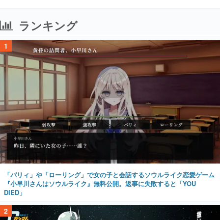
ランキング
1
「パリィ」や「ローリング」で女の子と会話するソウルライク恋愛ゲーム
『小早川さんはソウルライク』無料公開。返事に失敗すると「YOU
DIED」
2