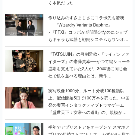
く本気だった
作り込みのすさまじさにコラボ先も驚嘆
──『Wizardry Variants Daphne』
×『FFXI』コラボが期間限定なのにジョブ
もキャラも武器も戦闘システムもワンオフ
で作り込まれた理由を両ディレクターに聞
く
『TATSUJIN』の弓削雅稔×『ライデンファ
イターズ』の齋藤貴幸──かつて縦シュー全
盛期を支えていた2人が、30年後に同じ会
社で机を並べる理由とは。新作
『TATSUJIN EXTREME』で初タッグを組
んだレジェンド2人に訊く開発秘話
実写映像1000分、ルート分岐100種類以
上。配信開始5日で100万本を売った、中国
発の実写インタラクティブドラマゲーム
『盛世天下：女帝への道II』の、規模が違
うこだわりをプロデューサーに聞いた
半年でアプリストアをオープン？ スマホア
プリの“代替ストア”として、わずか6ヵ月で