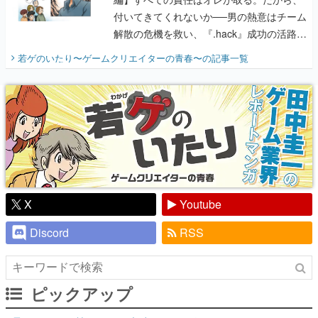
付いてきてくれないか──男の熱意はチーム
解散の危機を救い、『.hack』成功の活路を
開く。業界の快男児・松山 洋に流れる血は
若ゲのいたり〜ゲームクリエイターの青春〜
の記事一覧
『少年ジャンプ』色だった【若ゲのいた
り】
X
Youtube
Discord
RSS
ピックアップ