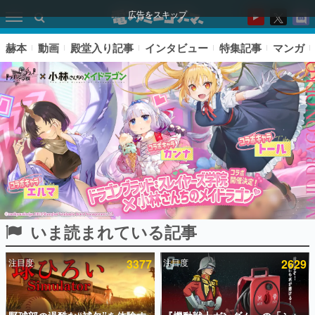
広告をスキップ
赫本
動画
殿堂入り記事
インタビュー
特集記事
マンガ
いま読まれている記事
ピックアップ
注目度
3377
注目度
2629
電ファミのいま読まれている記事ランキング
アプリセール情報