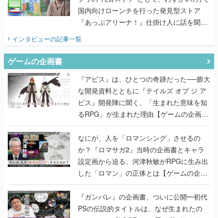
国内向けローンチを行った発見型ストア
『あっぷアリーナ！』仕掛け人に話を聞い
てみた
インタビュー
の記事一覧
ゲームの企画書
『アビス』は、ひとつの奇跡だった──膨大
な開発資料とともに『テイルズ オブ ジ ア
ビス』開発陣に聞く、「生まれた意味を知
るRPG」が生まれた理由【ゲームの企画
書】
なにが、人を「ロマンシング」させるの
か？『ロマサガ2』当時の企画書とキャラ
設定画から迫る、河津秋敏がRPGに生み出
した「ロマン」の正体とは【ゲームの企画
書】
『ガンパレ』の企画書、ついに公開━初代
PSの伝説的タイトルは、なぜ生まれたの