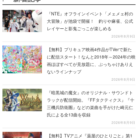
『NTE』オフラインイベント「メェメェ村の
大冒険」が池袋で開催！ 釣りや麻雀、公式
レイヤーと影鬼ごっこが楽しめる
2026年8月9日
【無料】プリキュア映画4作品がTVerで新た
に配信スタート！なんと2018年～2024年の映
画ほぼすべてが見放題に、ぶっちゃけありえ
ないラインナップ
2026年8月9日
『暗黒城の魔女』のオリジナル・サウンドト
ラックが配信開始。『FFタクティクス』『十
三機兵防衛圏』などの楽曲を手がけた崎元仁
氏による全13曲を収録
2026年8月9日
【無料】TVアニメ『薬屋のひとりごと』第1