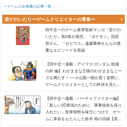
ビュー】
ゲームの企画書
の記事一覧
若ゲのいたり〜ゲームクリエイターの青春〜
田中圭一のゲーム業界取材マンガ『若ゲの
いたり』第2巻が発売。『ポケモン』田尻
智さん、『ゼビウス』遠藤雅伸さんらの貴
重なエピソードを収録
【田中圭一連載：アイマス/ガンダム 戦場
の絆 編】わがままな王様のわがままなニー
ズを満たす！──小山順一朗が貫く姿勢に、
ゲームクリエイターとしての矜持を見た
【若ゲのいたり最終回】
【田中圭一連載：バーチャファイター編】
「新しい3D表現のために、軍事技術を採り
入れたい」世界情勢を味方につけて、ゲー
ムに革命をもたらした鈴木 裕の功績【若ゲ
のいたり】