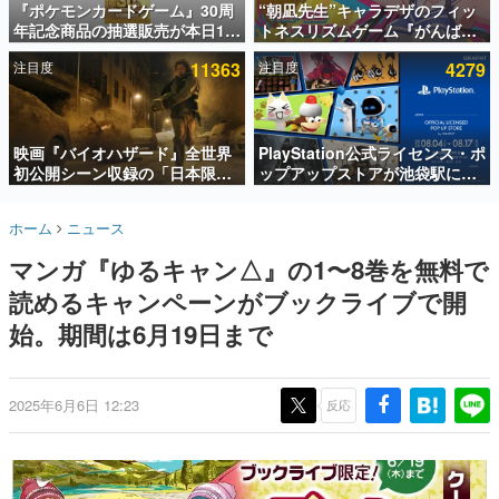
『ポケモンカードゲーム』30周
“朝凪先生”キャラデザのフィッ
年記念商品の抽選販売が本日12
トネスリズムゲーム『がんば
インタビュー
時より開始。拡張パック「30th
れ！チアリズム』Steamストア
注目度
11363
注目度
4279
CELEBRATION」のボックス
ページが公開。キャラクターの
連載・特集一覧
に、「プレミアムデッキセット
CVは陽向葵ゅかさん
エーフィ・ブラッキー」
殿堂入り記事
「FUTURISTIC BOX」の計3商
SNS拡散数が数千以上！ ページビュー数万以上！ などな
品
映画『バイオハザード』全世界
PlayStation公式ライセンス・ポ
ど。多くの人々に読まれた、電ファミ渾身の“殿堂入り”記
初公開シーン収録の「日本限
ップアップストアが池袋駅にて
事をまとめました。
定」予告映像が解禁。バイオの
期間限定で開催。夏のアパレル
日（8月10日）にあわせて、
や『ブラッドボーン』の新作ア
ゲームの企画書
ホーム
ニュース
「ラクーンシティ総合病院」へ
イテムが登場
名作ゲームクリエイターの方々に製作時のエピソードをお
聞きし、ヒットする企画（ゲーム）とは何か？を探ってい
行く配達人の姿が披露
マンガ『ゆるキャン△』の1〜8巻を無料で
きます。
読めるキャンペーンがブックライブで開
赫本
この物語を解いてはいけない。『赫本』は、〈試験問題〉
始。期間は6月19日まで
の形をした短編ホラー小説集です。
新世代に訊く
2025年6月6日 12:23
反応
これからのデジタルゲーム市場を担う若きクリエイター達
の姿を追い、彼らのルーツと情熱を探っていきます。
ゲーム世代の作家たち
ゲームに多大な影響を受けた作家さんに取材し、ゲームが