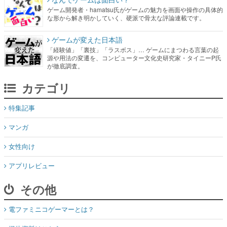
ゲーム開発者・hamatsu氏がゲームの魅力を画面や操作の具体的
な形から解き明かしていく、硬派で骨太な評論連載です。
ゲームが変えた日本語
「経験値」「裏技」「ラスボス」… ゲームにまつわる言葉の起
源や用法の変遷を、コンピューター文化史研究家・タイニーP氏
が徹底調査。
カテゴリ
特集記事
マンガ
女性向け
アプリレビュー
その他
電ファミニコゲーマーとは？