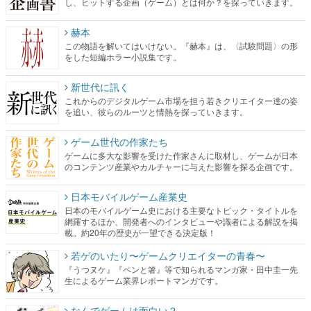
し、ヒットする企画（ゲーム）とは何か？を探っていきます。
赫本
この物語を解いてはいけない。『赫本』は、〈試験問題〉の形
をした短編ホラー小説集です。
新世代に訊く
これからのデジタルゲーム市場を担う若きクリエイター達の姿
を追い、彼らのルーツと情熱を探っていきます。
ゲーム世代の作家たち
ゲームに多大な影響を受けた作家さんに取材し、ゲームが日本
のコンテンツ産業やカルチャーに与えた影響を探る企画です。
日本モバイルゲーム産業史
日本のモバイルゲーム史における主要なトピック・タイトルを
網羅するほか、開発者へのインタビューや識者による解説を掲
載。約20年の歴史が一望できる決定版！
若ゲのいたり〜ゲームクリエイターの青春〜
『うつヌケ』『ペンと箸』等で知られるマンガ家・田中圭一先
生によるゲーム業界レポートマンガです。
なんでゲームは面白い？