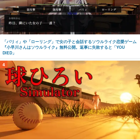
「パリィ」や「ローリング」で女の子と会話するソウルライク恋愛ゲーム
『小早川さんはソウルライク』無料公開。返事に失敗すると「YOU
DIED」
4