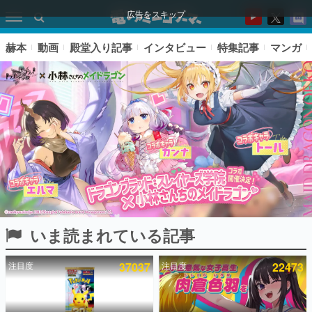
広告をスキップ
赫本
動画
殿堂入り記事
インタビュー
特集記事
マンガ
いま読まれている記事
ピックアップ
注目度
37037
注目度
22473
電ファミのいま読まれている記事ランキング
アプリセール情報