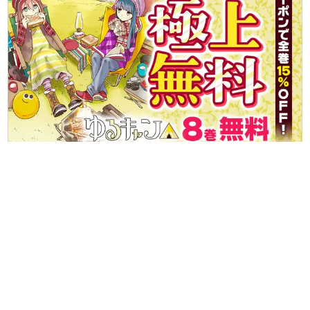
日本のコンテンツ産業やカルチャーに与えた影響を探る企
画です。
日本モバイルゲーム産業史
日本のモバイルゲーム史における主要なトピック・タイト
ルを網羅するほか、開発者へのインタビューや識者による
解説を掲載。約20年の歴史が一望できる決定版！
若ゲのいたり〜ゲームクリエイターの青春〜
『うつヌケ』『ペンと箸』等で知られるマンガ家・田中圭
一先生によるゲーム業界レポートマンガです。
なんでゲームは面白い？
ゲーム開発者・hamatsu氏がゲームの魅力を画面や操作の
具体的な形から解き明かしていく、硬派で骨太な評論連載
です。
ゲームが変えた日本語
「経験値」「裏技」「ラスボス」… ゲームにまつわる言葉
の起源や用法の変遷を、コンピューター文化史研究家・タ
イニーP氏が徹底調査。
カテゴリ
特集記事