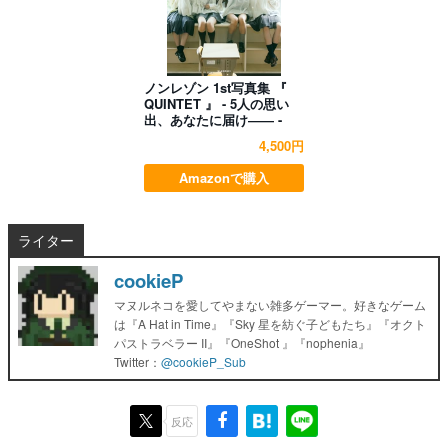
ノンレゾン 1st写真集 『
QUINTET 』 - 5人の思い
出、あなたに届け―― -
4,500円
Amazonで購入
ライター
cookieP
マヌルネコを愛してやまない雑多ゲーマー。好きなゲーム
は『A Hat in Time』『Sky 星を紡ぐ子どもたち』『オクト
パストラベラー II』『OneShot 』『nophenia』
Twitter：
@cookieP_Sub
反応