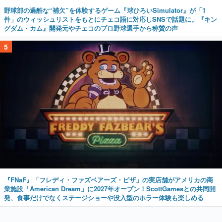
野球部の過酷な“補欠”を体験するゲーム『球ひろいSimulator』が「1
件」のウィッシュリストをもとにチェコ語に対応しSNSで話題に。『キン
グダム・カム』開発元やチェコのプロ野球選手から称賛の声
5
『FNaF』「フレディ・ファズベアーズ・ピザ」の実店舗がアメリカの商
業施設「American Dream」に2027年オープン！ScottGamesとの共同開
発、食事だけでなくステージショーや没入型のホラー体験も楽しめる