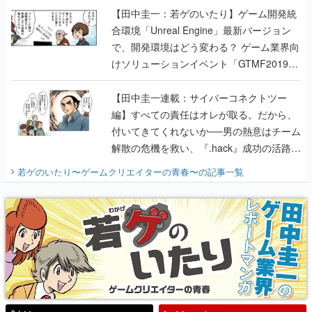
【田中圭一：若ゲのいたり】ゲーム開発統
合環境「Unreal Engine」最新バージョン
で、開発環境はどう変わる？ ゲーム業界向
けソリューションイベント「GTMF2019」
に行って、より理解を深めよう【PR】
【田中圭一連載：サイバーコネクトツー
編】すべての責任はオレが取る。だから、
付いてきてくれないか──男の熱意はチーム
解散の危機を救い、『.hack』成功の活路を
開く。業界の快男児・松山 洋に流れる血は
若ゲのいたり〜ゲームクリエイターの青春〜
の記事一覧
『少年ジャンプ』色だった【若ゲのいた
り】