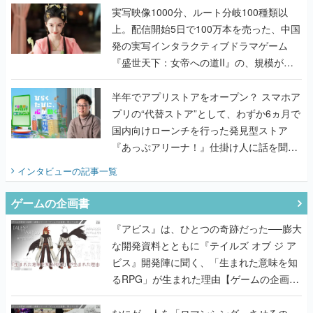
んだレジェンド2人に訊く開発秘話
実写映像1000分、ルート分岐100種類以
上。配信開始5日で100万本を売った、中国
発の実写インタラクティブドラマゲーム
『盛世天下：女帝への道II』の、規模が違
うこだわりをプロデューサーに聞いた
半年でアプリストアをオープン？ スマホア
プリの“代替ストア”として、わずか6ヵ月で
国内向けローンチを行った発見型ストア
『あっぷアリーナ！』仕掛け人に話を聞い
てみた
インタビュー
の記事一覧
ゲームの企画書
『アビス』は、ひとつの奇跡だった──膨大
な開発資料とともに『テイルズ オブ ジ ア
ビス』開発陣に聞く、「生まれた意味を知
るRPG」が生まれた理由【ゲームの企画
書】