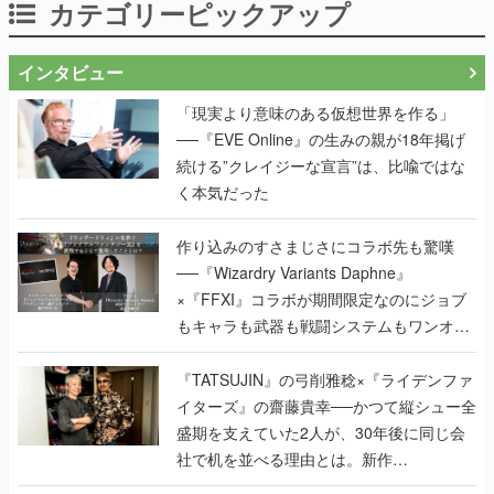
カテゴリーピックアップ
インタビュー
「現実より意味のある仮想世界を作る」
──『EVE Online』の生みの親が18年掲げ
続ける”クレイジーな宣言”は、比喩ではな
く本気だった
作り込みのすさまじさにコラボ先も驚嘆
──『Wizardry Variants Daphne』
×『FFXI』コラボが期間限定なのにジョブ
もキャラも武器も戦闘システムもワンオフ
で作り込まれた理由を両ディレクターに聞
く
『TATSUJIN』の弓削雅稔×『ライデンファ
イターズ』の齋藤貴幸──かつて縦シュー全
盛期を支えていた2人が、30年後に同じ会
社で机を並べる理由とは。新作
『TATSUJIN EXTREME』で初タッグを組