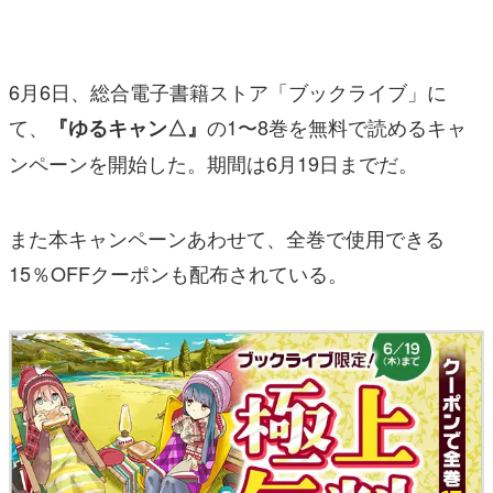
マンガ
女性向け
6月6日、総合電子書籍ストア「ブックライブ」に
アプリレビュー
て、
の1〜8巻を無料で読めるキャ
『ゆるキャン△』
ンペーンを開始した。期間は6月19日までだ。
その他
電ファミニコゲーマーとは？
また本キャンペーンあわせて、全巻で使用できる
運営：株式会社マレ
15％OFFクーポンも配布されている。