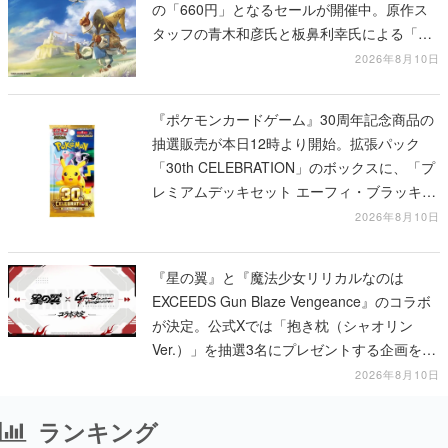
の「660円」となるセールが開催中。原作ス
タッフの青木和彦氏と板鼻利幸氏による「ビ
ビ」の前日譚
2026年8月10日
『ポケモンカードゲーム』30周年記念商品の
抽選販売が本日12時より開始。拡張パック
「30th CELEBRATION」のボックスに、「プ
レミアムデッキセット エーフィ・ブラッキ
ー」「FUTURISTIC BOX」の計3商品
2026年8月10日
『星の翼』と『魔法少女リリカルなのは
EXCEEDS Gun Blaze Vengeance』のコラボ
が決定。公式Xでは「抱き枕（シャオリン
Ver.）」を抽選3名にプレゼントする企画を実
施中
2026年8月10日
ランキング