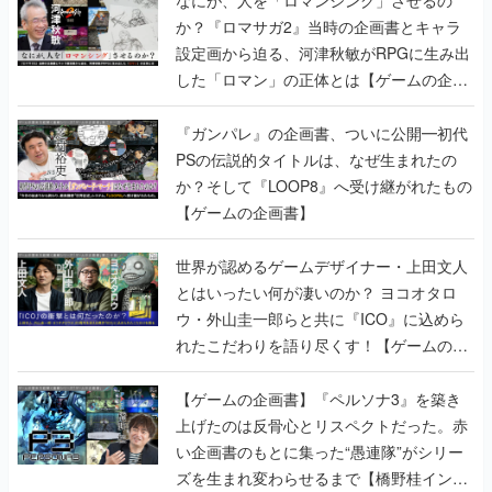
なにが、人を「ロマンシング」させるの
か？『ロマサガ2』当時の企画書とキャラ
設定画から迫る、河津秋敏がRPGに生み出
した「ロマン」の正体とは【ゲームの企画
書】
『ガンパレ』の企画書、ついに公開━初代
PSの伝説的タイトルは、なぜ生まれたの
か？そして『LOOP8』へ受け継がれたもの
【ゲームの企画書】
世界が認めるゲームデザイナー・上田文人
とはいったい何が凄いのか？ ヨコオタロ
ウ・外山圭一郎らと共に『ICO』に込めら
れたこだわりを語り尽くす！【ゲームの企
画書】
【ゲームの企画書】『ペルソナ3』を築き
上げたのは反骨心とリスペクトだった。赤
い企画書のもとに集った“愚連隊”がシリー
ズを生まれ変わらせるまで【橋野桂インタ