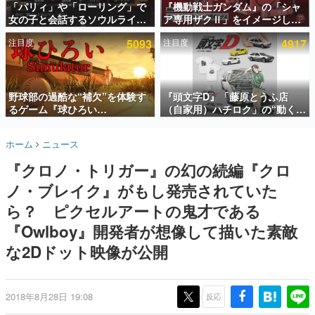
「パリィ」や「ローリング」で
『機動戦士ガンダム』の「シャ
女の子と会話するソウルライク
ア専用ザクⅡ」をイメージした
インタビュー
恋愛ゲーム『小早川さんはソウ
散水ホースリールが予約開始。
注目度
5093
注目度
4917
ルライク』無料公開。返事に失
本体にはシャアのパーソナルマ
連載・特集一覧
敗すると「YOU DIED」
ークやジオン公国軍のエンブレ
ム、型式番号などを配置
殿堂入り記事
SNS拡散数が数千以上！ ページビュー数万以上！ などな
野球部の過酷な“補欠”を体験す
『頭文字D』「藤原とうふ店
ど。多くの人々に読まれた、電ファミ渾身の“殿堂入り”記
るゲーム『球ひろい
（自家用）ハチロク」の“動くテ
事をまとめました。
Simulator』が「1件」のウィッ
ィッシュケース”が買えるポップ
シュリストをもとにチェコ語に
アップショップが開催へ。マン
ゲームの企画書
ホーム
ニュース
対応しSNSで話題に。『キング
ガの舞台である群馬の「イオン
名作ゲームクリエイターの方々に製作時のエピソードをお
聞きし、ヒットする企画（ゲーム）とは何か？を探ってい
ダム・カム』開発元やチェコの
モール高崎」にて、8月11日か
『クロノ・トリガー』の幻の続編『クロ
きます。
プロ野球選手から称賛の声
ら8月20日までの期間限定で開
催予定
ノ・ブレイク』がもし発売されていた
赫本
この物語を解いてはいけない。『赫本』は、〈試験問題〉
ら？ ピクセルアートの鬼才である
の形をした短編ホラー小説集です。
『Owlboy』開発者が想像して描いた素敵
な2Dドット映像が公開
新世代に訊く
これからのデジタルゲーム市場を担う若きクリエイター達
の姿を追い、彼らのルーツと情熱を探っていきます。
2018年8月28日 19:08
反応
ゲーム世代の作家たち
ゲームに多大な影響を受けた作家さんに取材し、ゲームが