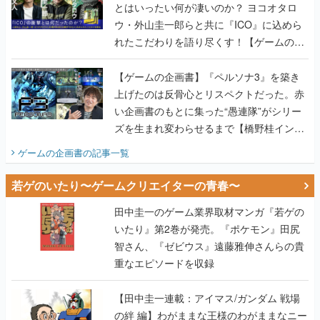
とはいったい何が凄いのか？ ヨコオタロ
ウ・外山圭一郎らと共に『ICO』に込めら
れたこだわりを語り尽くす！【ゲームの企
画書】
【ゲームの企画書】『ペルソナ3』を築き
上げたのは反骨心とリスペクトだった。赤
い企画書のもとに集った“愚連隊”がシリー
ズを生まれ変わらせるまで【橋野桂インタ
ビュー】
ゲームの企画書
の記事一覧
若ゲのいたり〜ゲームクリエイターの青春〜
田中圭一のゲーム業界取材マンガ『若ゲの
いたり』第2巻が発売。『ポケモン』田尻
智さん、『ゼビウス』遠藤雅伸さんらの貴
重なエピソードを収録
【田中圭一連載：アイマス/ガンダム 戦場
の絆 編】わがままな王様のわがままなニー