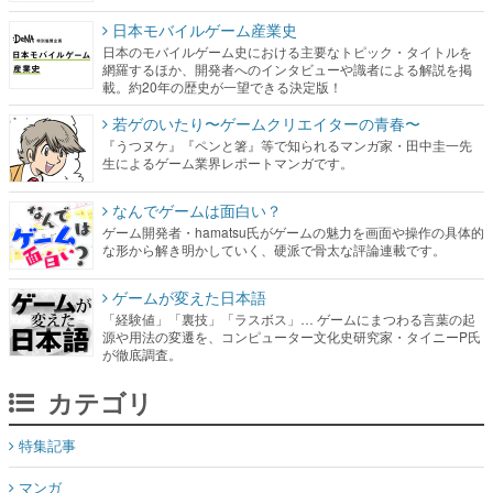
日本モバイルゲーム産業史
日本のモバイルゲーム史における主要なトピック・タイトルを
網羅するほか、開発者へのインタビューや識者による解説を掲
載。約20年の歴史が一望できる決定版！
若ゲのいたり〜ゲームクリエイターの青春〜
『うつヌケ』『ペンと箸』等で知られるマンガ家・田中圭一先
生によるゲーム業界レポートマンガです。
なんでゲームは面白い？
ゲーム開発者・hamatsu氏がゲームの魅力を画面や操作の具体的
な形から解き明かしていく、硬派で骨太な評論連載です。
ゲームが変えた日本語
「経験値」「裏技」「ラスボス」… ゲームにまつわる言葉の起
源や用法の変遷を、コンピューター文化史研究家・タイニーP氏
が徹底調査。
カテゴリ
特集記事
マンガ