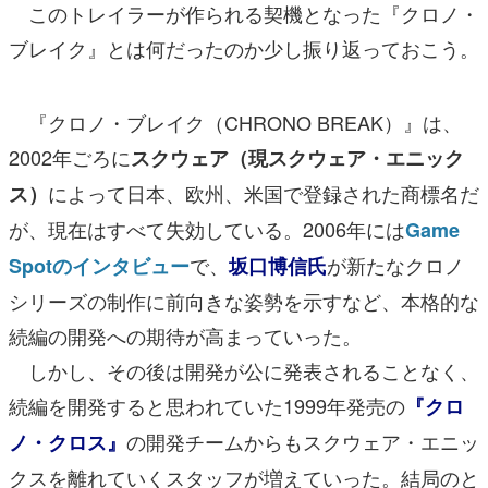
このトレイラーが作られる契機となった『クロノ・
ブレイク』とは何だったのか少し振り返っておこう。
『クロノ・ブレイク（CHRONO BREAK）』は、
2002年ごろに
スクウェア（現スクウェア・エニック
によって日本、欧州、米国で登録された商標名だ
ス）
が、現在はすべて失効している。2006年には
Game
で、
が新たなクロノ
Spotのインタビュー
坂口博信氏
シリーズの制作に前向きな姿勢を示すなど、本格的な
続編の開発への期待が高まっていった。
しかし、その後は開発が公に発表されることなく、
続編を開発すると思われていた1999年発売の
『クロ
の開発チームからもスクウェア・エニッ
ノ・クロス』
クスを離れていくスタッフが増えていった。結局のと