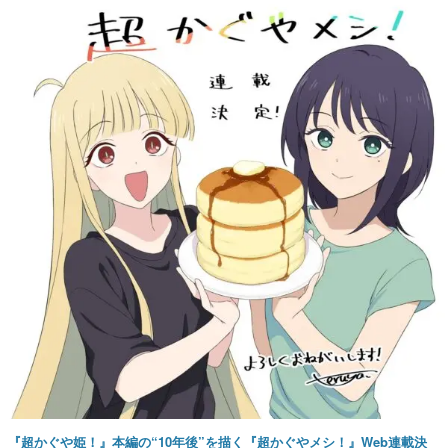
『超かぐや姫！』本編の“10年後”を描く『超かぐやメシ！』Web連載決