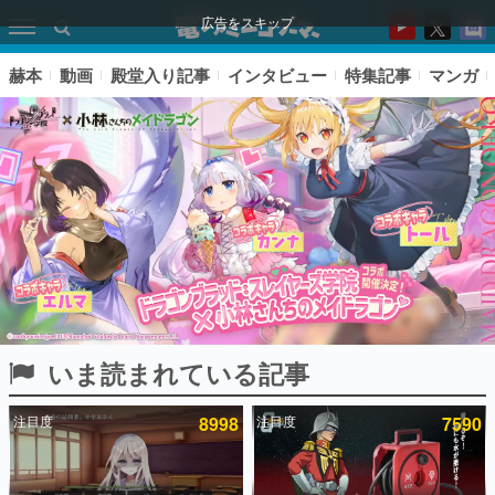
広告をスキップ
赫本
動画
殿堂入り記事
インタビュー
特集記事
マンガ
いま読まれている記事
ピックアップ
注目度
8998
注目度
7590
電ファミのいま読まれている記事ランキング
アプリセール情報