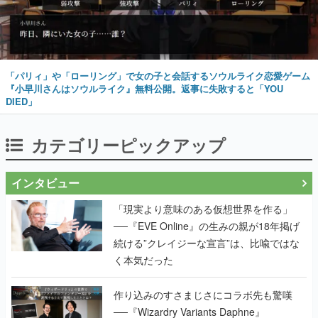
「パリィ」や「ローリング」で女の子と会話するソウルライク恋愛ゲーム
『小早川さんはソウルライク』無料公開。返事に失敗すると「YOU
DIED」
カテゴリーピックアップ
インタビュー
「現実より意味のある仮想世界を作る」
──『EVE Online』の生みの親が18年掲げ
続ける”クレイジーな宣言”は、比喩ではな
く本気だった
作り込みのすさまじさにコラボ先も驚嘆
──『Wizardry Variants Daphne』