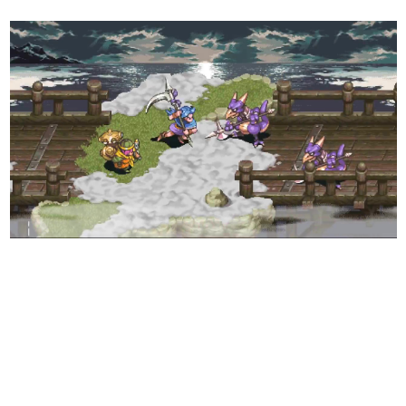
日本のコンテンツ産業やカルチャーに与えた影響を探る企
画です。
日本モバイルゲーム産業史
日本のモバイルゲーム史における主要なトピック・タイト
ルを網羅するほか、開発者へのインタビューや識者による
解説を掲載。約20年の歴史が一望できる決定版！
若ゲのいたり〜ゲームクリエイターの青春〜
『うつヌケ』『ペンと箸』等で知られるマンガ家・田中圭
一先生によるゲーム業界レポートマンガです。
なんでゲームは面白い？
ゲーム開発者・hamatsu氏がゲームの魅力を画面や操作の
具体的な形から解き明かしていく、硬派で骨太な評論連載
です。
ゲームが変えた日本語
「経験値」「裏技」「ラスボス」… ゲームにまつわる言葉
の起源や用法の変遷を、コンピューター文化史研究家・タ
イニーP氏が徹底調査。
カテゴリ
特集記事