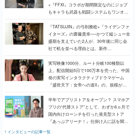
×『FFXI』コラボが期間限定なのにジョブ
もキャラも武器も戦闘システムもワンオフ
で作り込まれた理由を両ディレクターに聞
く
『TATSUJIN』の弓削雅稔×『ライデンファ
イターズ』の齋藤貴幸──かつて縦シュー全
盛期を支えていた2人が、30年後に同じ会
社で机を並べる理由とは。新作
『TATSUJIN EXTREME』で初タッグを組
んだレジェンド2人に訊く開発秘話
実写映像1000分、ルート分岐100種類以
上。配信開始5日で100万本を売った、中国
発の実写インタラクティブドラマゲーム
『盛世天下：女帝への道II』の、規模が違
うこだわりをプロデューサーに聞いた
半年でアプリストアをオープン？ スマホア
プリの“代替ストア”として、わずか6ヵ月で
国内向けローンチを行った発見型ストア
『あっぷアリーナ！』仕掛け人に話を聞い
てみた
インタビュー
の記事一覧