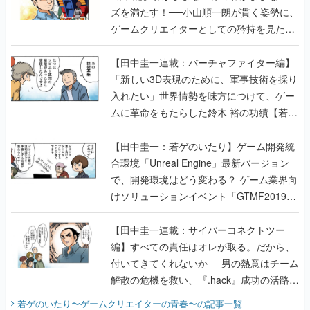
ズを満たす！──小山順一朗が貫く姿勢に、
ゲームクリエイターとしての矜持を見た
【若ゲのいたり最終回】
【田中圭一連載：バーチャファイター編】
「新しい3D表現のために、軍事技術を採り
入れたい」世界情勢を味方につけて、ゲー
ムに革命をもたらした鈴木 裕の功績【若ゲ
のいたり】
【田中圭一：若ゲのいたり】ゲーム開発統
合環境「Unreal Engine」最新バージョン
で、開発環境はどう変わる？ ゲーム業界向
けソリューションイベント「GTMF2019」
に行って、より理解を深めよう【PR】
【田中圭一連載：サイバーコネクトツー
編】すべての責任はオレが取る。だから、
付いてきてくれないか──男の熱意はチーム
解散の危機を救い、『.hack』成功の活路を
開く。業界の快男児・松山 洋に流れる血は
若ゲのいたり〜ゲームクリエイターの青春〜
の記事一覧