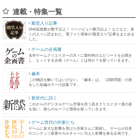
連載・特集一覧
殿堂入り記事
SNS拡散数が数千以上！ ページビュー数万以上！ などなど。多
くの人々に読まれた、電ファミ渾身の“殿堂入り”記事をまとめま
した。
ゲームの企画書
名作ゲームクリエイターの方々に製作時のエピソードをお聞き
し、ヒットする企画（ゲーム）とは何か？を探っていきます。
赫本
この物語を解いてはいけない。『赫本』は、〈試験問題〉の形
をした短編ホラー小説集です。
新世代に訊く
これからのデジタルゲーム市場を担う若きクリエイター達の姿
を追い、彼らのルーツと情熱を探っていきます。
ゲーム世代の作家たち
ゲームに多大な影響を受けた作家さんに取材し、ゲームが日本
のコンテンツ産業やカルチャーに与えた影響を探る企画です。