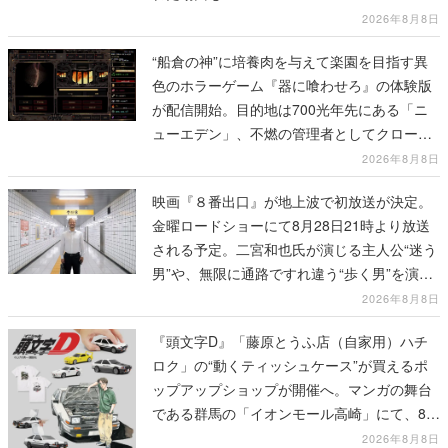
2026年8月8日
“船倉の神”に培養肉を与えて楽園を目指す異
色のホラーゲーム『器に喰わせろ』の体験版
が配信開始。目的地は700光年先にある「ニ
ューエデン」、不燃の管理者としてクローン
人間を増やし、加工して神に捧げる
2026年8月8日
映画『８番出口』が地上波で初放送が決定。
金曜ロードショーにて8月28日21時より放送
される予定。二宮和也氏が演じる主人公“迷う
男”や、無限に通路ですれ違う“歩く男”を演じ
る河内大和氏の迫真の演技は必見
2026年8月8日
『頭文字D』「藤原とうふ店（自家用）ハチ
ロク」の“動くティッシュケース”が買えるポ
ップアップショップが開催へ。マンガの舞台
である群馬の「イオンモール高崎」にて、8月
11日から8月20日までの期間限定で開催予定
2026年8月8日