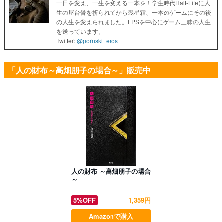
一日を変え、一生を変える一本を！学生時代Half-Lifeに人
生の屋台骨を折られてから幾星霜、一本のゲームにその後
の人生を変えられました。FPSを中心にゲーム三昧の人生
を送っています。
Twitter:
@pornski_eros
「人の財布～高畑朋子の場合～」販売中
人の財布 ～高畑朋子の場合
～
5%OFF
1,359円
Amazonで購入