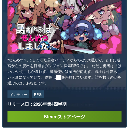
“ぜんめつ”してしまった勇者パーティから1人だけ選んで、ともに迷
宮からの脱出を目指すダンジョン探索RPGです。 ただし勇者は「は
い/いいえ」しか喋れず、魔法使いは魔法が使えず、戦士は可愛らし
い人形になっていて、僧侶は██を崇拝しています。誰を救うのかを
選ぶのは、あなたです。
インディー
RPG
リリース日：2026年第4四半期
Steamストアページ