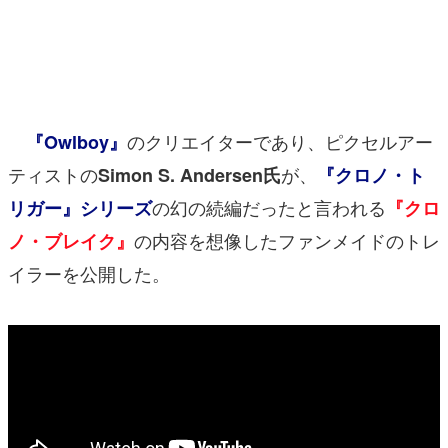
マンガ
女性向け
アプリレビュー
のクリエイターであり、ピクセルアー
『Owlboy』
その他
ティストの
が、
Simon S. Andersen氏
『クロノ・ト
の幻の続編だったと言われる
リガー』シリーズ
『クロ
電ファミニコゲーマーとは？
の内容を想像したファンメイドのトレ
ノ・ブレイク』
運営：株式会社マレ
イラーを公開した。