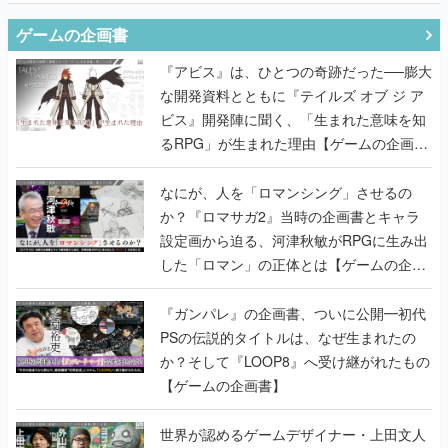
ゲームの企画書
『アビス』は、ひとつの奇跡だった──膨大
な開発資料とともに『テイルズ オブ ジ ア
ビス』開発陣に聞く、「生まれた意味を知
るRPG」が生まれた理由【ゲームの企画
書】
なにが、人を「ロマンシング」させるの
か？『ロマサガ2』当時の企画書とキャラ
設定画から迫る、河津秋敏がRPGに生み出
した「ロマン」の正体とは【ゲームの企画
書】
『ガンパレ』の企画書、ついに公開━初代
PSの伝説的タイトルは、なぜ生まれたの
か？そして『LOOP8』へ受け継がれたもの
【ゲームの企画書】
世界が認めるゲームデザイナー・上田文人