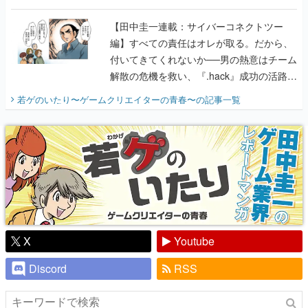
に行って、より理解を深めよう【PR】
【田中圭一連載：サイバーコネクトツー
編】すべての責任はオレが取る。だから、
付いてきてくれないか──男の熱意はチーム
解散の危機を救い、『.hack』成功の活路を
開く。業界の快男児・松山 洋に流れる血は
若ゲのいたり〜ゲームクリエイターの青春〜
の記事一覧
『少年ジャンプ』色だった【若ゲのいた
り】
X
Youtube
Discord
RSS