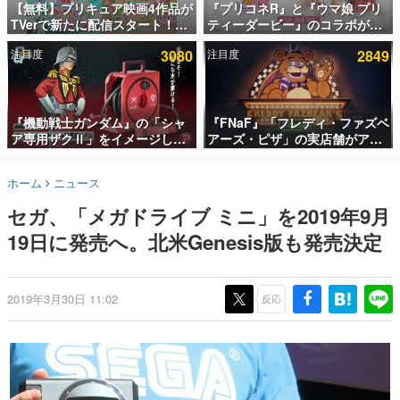
【無料】プリキュア映画4作品が
『プリコネR』と『ウマ娘 プリ
TVerで新たに配信スタート！な
ティーダービー』のコラボが決
インタビュー
んと2018年～2024年の映画ほぼ
定！“最大170連無料”の8.5周年
注目度
3080
注目度
2849
すべてが見放題に、ぶっちゃけ
キャンペーンなども発表
連載・特集一覧
ありえないラインナップ
殿堂入り記事
SNS拡散数が数千以上！ ページビュー数万以上！ などな
『機動戦士ガンダム』の「シャ
『FNaF』「フレディ・ファズベ
ど。多くの人々に読まれた、電ファミ渾身の“殿堂入り”記
ア専用ザクⅡ」をイメージした
アーズ・ピザ」の実店舗がアメ
事をまとめました。
散水ホースリールが予約開始。
リカの商業施設「American
本体にはシャアのパーソナルマ
Dream」に2027年オープン！
ゲームの企画書
ホーム
ニュース
ークやジオン公国軍のエンブレ
ScottGamesとの共同開発、食
名作ゲームクリエイターの方々に製作時のエピソードをお
聞きし、ヒットする企画（ゲーム）とは何か？を探ってい
ム、型式番号などを配置
事だけでなくステージショーや
セガ、「メガドライブ ミニ」を2019年9月
きます。
没入型のホラー体験も楽しめる
19日に発売へ。北米Genesis版も発売決定
赫本
この物語を解いてはいけない。『赫本』は、〈試験問題〉
の形をした短編ホラー小説集です。
2019年3月30日 11:02
反応
新世代に訊く
これからのデジタルゲーム市場を担う若きクリエイター達
の姿を追い、彼らのルーツと情熱を探っていきます。
ゲーム世代の作家たち
ゲームに多大な影響を受けた作家さんに取材し、ゲームが