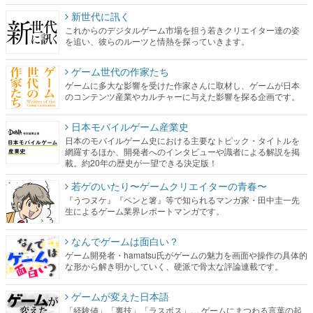
新世代に訊く
これからのデジタルゲーム市場を担う若きクリエイター達の姿
を追い、彼らのルーツと情熱を探っていきます。
ゲーム世代の作家たち
ゲームに多大な影響を受けた作家さんに取材し、ゲームが日本
のコンテンツ産業やカルチャーに与えた影響を探る企画です。
日本モバイルゲーム産業史
日本のモバイルゲーム史における主要なトピック・タイトルを
網羅するほか、開発者へのインタビューや識者による解説を掲
載。約20年の歴史が一望できる決定版！
若ゲのいたり〜ゲームクリエイターの青春〜
『うつヌケ』『ペンと箸』等で知られるマンガ家・田中圭一先
生によるゲーム業界レポートマンガです。
なんでゲームは面白い？
ゲーム開発者・hamatsu氏がゲームの魅力を画面や操作の具体的
な形から解き明かしていく、硬派で骨太な評論連載です。
ゲームが変えた日本語
「経験値」「裏技」「ラスボス」… ゲームにまつわる言葉の起