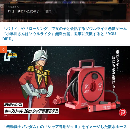
「パリィ」や「ローリング」で女の子と会話するソウルライク恋愛ゲーム
『小早川さんはソウルライク』無料公開。返事に失敗すると「YOU
DIED」
2
『機動戦士ガンダム』の「シャア専用ザクⅡ」をイメージした散水ホース