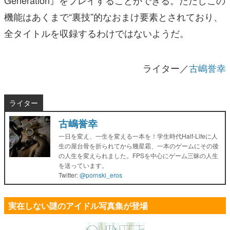
機能はあくまで“裏技”的なおまけ要素とされており、
全タイトルを収録するわけではないようだ。
ライター／
古嶋誉幸
ライター
古嶋誉幸
一日を変え、一生を変える一本を！学生時代Half-Lifeに人
生の屋台骨を折られてから幾星霜、一本のゲームにその後
の人生を変えられました。FPSを中心にゲーム三昧の人生
を送っています。
Twitter:
@pornski_eros
実在しない謎のアイドル写真集が登場