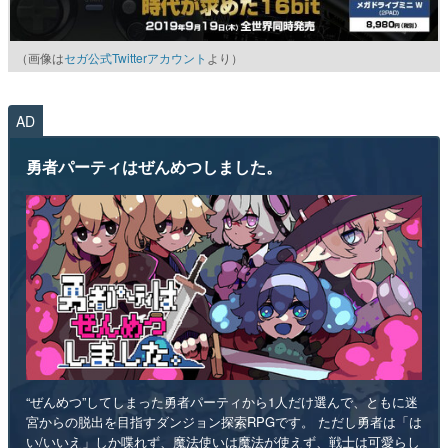
（画像は
セガ公式Twitterアカウント
より）
AD
勇者パーティはぜんめつしました。
“ぜんめつ”してしまった勇者パーティから1人だけ選んで、ともに迷
宮からの脱出を目指すダンジョン探索RPGです。 ただし勇者は「は
い/いいえ」しか喋れず、魔法使いは魔法が使えず、戦士は可愛らし