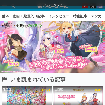
広告をスキップ
赫本
動画
殿堂入り記事
インタビュー
特集記事
マンガ
いま読まれている記事
ピックアップ
注目度
8371
注目度
3531
電ファミのいま読まれている記事ランキング
アプリセール情報