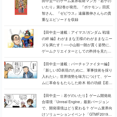
田中圭一のゲーム業界取材マンガ『若ゲの
いたり』第2巻が発売。『ポケモン』田尻
智さん、『ゼビウス』遠藤雅伸さんらの貴
重なエピソードを収録
【田中圭一連載：アイマス/ガンダム 戦場
の絆 編】わがままな王様のわがままなニー
ズを満たす！──小山順一朗が貫く姿勢に、
ゲームクリエイターとしての矜持を見た
【若ゲのいたり最終回】
【田中圭一連載：バーチャファイター編】
「新しい3D表現のために、軍事技術を採り
入れたい」世界情勢を味方につけて、ゲー
ムに革命をもたらした鈴木 裕の功績【若ゲ
のいたり】
【田中圭一：若ゲのいたり】ゲーム開発統
合環境「Unreal Engine」最新バージョン
で、開発環境はどう変わる？ ゲーム業界向
けソリューションイベント「GTMF2019」