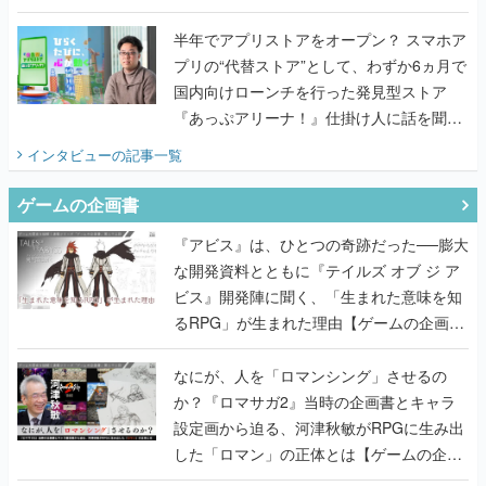
うこだわりをプロデューサーに聞いた
半年でアプリストアをオープン？ スマホア
プリの“代替ストア”として、わずか6ヵ月で
国内向けローンチを行った発見型ストア
『あっぷアリーナ！』仕掛け人に話を聞い
てみた
インタビュー
の記事一覧
ゲームの企画書
『アビス』は、ひとつの奇跡だった──膨大
な開発資料とともに『テイルズ オブ ジ ア
ビス』開発陣に聞く、「生まれた意味を知
るRPG」が生まれた理由【ゲームの企画
書】
なにが、人を「ロマンシング」させるの
か？『ロマサガ2』当時の企画書とキャラ
設定画から迫る、河津秋敏がRPGに生み出
した「ロマン」の正体とは【ゲームの企画
書】