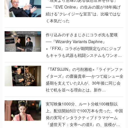
──『EVE Online』の生みの親が18年掲げ
続ける”クレイジーな宣言”は、比喩ではな
く本気だった
作り込みのすさまじさにコラボ先も驚嘆
──『Wizardry Variants Daphne』
×『FFXI』コラボが期間限定なのにジョブ
もキャラも武器も戦闘システムもワンオフ
で作り込まれた理由を両ディレクターに聞
く
『TATSUJIN』の弓削雅稔×『ライデンファ
イターズ』の齋藤貴幸──かつて縦シュー全
盛期を支えていた2人が、30年後に同じ会
社で机を並べる理由とは。新作
『TATSUJIN EXTREME』で初タッグを組
んだレジェンド2人に訊く開発秘話
実写映像1000分、ルート分岐100種類以
上。配信開始5日で100万本を売った、中国
発の実写インタラクティブドラマゲーム
『盛世天下：女帝への道II』の、規模が違