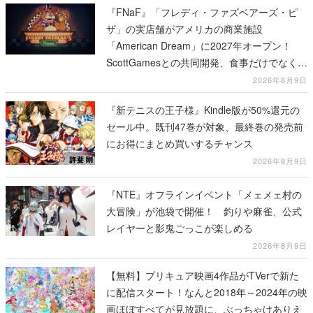
『FNaF』「フレディ・ファズベアーズ・ピ
ザ」の実店舗がアメリカの商業施設
「American Dream」に2027年オープン！
ScottGamesとの共同開発、食事だけでなくス
テージショーや没入型のホラー体験も楽しめ
2026年8月9日
る
『新テニスの王子様』Kindle版が50%還元の
セール中。既刊47巻が対象、最終巻の発売前
にお得にまとめ買いするチャンス
2026年8月9日
『NTE』オフラインイベント「メェメェ村の
大冒険」が池袋で開催！ 釣りや麻雀、公式
レイヤーと影鬼ごっこが楽しめる
2026年8月9日
【無料】プリキュア映画4作品がTVerで新た
に配信スタート！なんと2018年～2024年の映
画ほぼすべてが見放題に、ぶっちゃけありえ