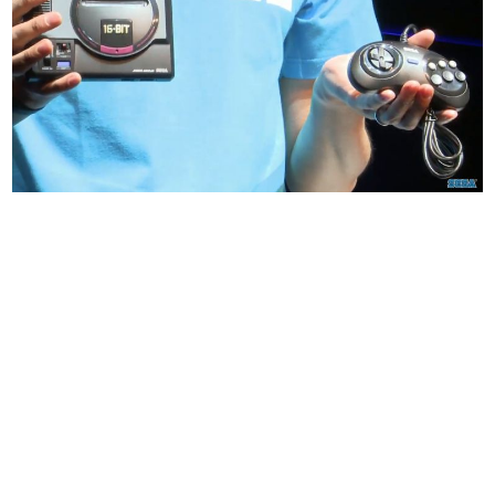
日本のコンテンツ産業やカルチャーに与えた影響を探る企
画です。
日本モバイルゲーム産業史
日本のモバイルゲーム史における主要なトピック・タイト
ルを網羅するほか、開発者へのインタビューや識者による
解説を掲載。約20年の歴史が一望できる決定版！
若ゲのいたり〜ゲームクリエイターの青春〜
『うつヌケ』『ペンと箸』等で知られるマンガ家・田中圭
一先生によるゲーム業界レポートマンガです。
なんでゲームは面白い？
ゲーム開発者・hamatsu氏がゲームの魅力を画面や操作の
具体的な形から解き明かしていく、硬派で骨太な評論連載
です。
ゲームが変えた日本語
「経験値」「裏技」「ラスボス」… ゲームにまつわる言葉
の起源や用法の変遷を、コンピューター文化史研究家・タ
イニーP氏が徹底調査。
カテゴリ
特集記事