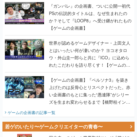
『ガンパレ』の企画書、ついに公開━初代
PSの伝説的タイトルは、なぜ生まれたの
か？そして『LOOP8』へ受け継がれたもの
【ゲームの企画書】
世界が認めるゲームデザイナー・上田文人
とはいったい何が凄いのか？ ヨコオタロ
ウ・外山圭一郎らと共に『ICO』に込めら
れたこだわりを語り尽くす！【ゲームの企
画書】
【ゲームの企画書】『ペルソナ3』を築き
上げたのは反骨心とリスペクトだった。赤
い企画書のもとに集った“愚連隊”がシリー
ズを生まれ変わらせるまで【橋野桂インタ
ビュー】
ゲームの企画書
の記事一覧
若ゲのいたり〜ゲームクリエイターの青春〜