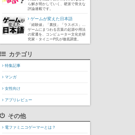
ら解き明かしていく、硬派で骨太な
評論連載です。
ゲームが変えた日本語
「経験値」「裏技」「ラスボス」…
ゲームにまつわる言葉の起源や用法
の変遷を、コンピューター文化史研
究家・タイニーP氏が徹底調査。
カテゴリ
特集記事
マンガ
女性向け
アプリレビュー
その他
電ファミニコゲーマーとは？