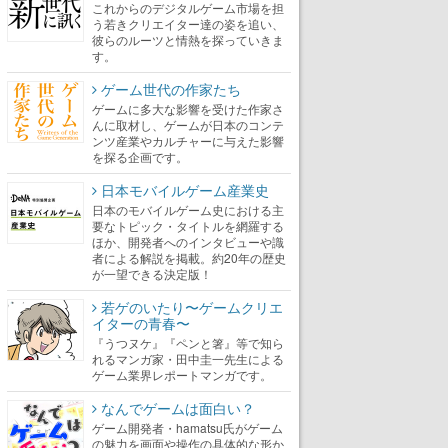
これからのデジタルゲーム市場を担
う若きクリエイター達の姿を追い、
彼らのルーツと情熱を探っていきま
す。
ゲーム世代の作家たち
ゲームに多大な影響を受けた作家さ
んに取材し、ゲームが日本のコンテ
ンツ産業やカルチャーに与えた影響
を探る企画です。
日本モバイルゲーム産業史
日本のモバイルゲーム史における主
要なトピック・タイトルを網羅する
ほか、開発者へのインタビューや識
者による解説を掲載。約20年の歴史
が一望できる決定版！
若ゲのいたり〜ゲームクリエ
イターの青春〜
『うつヌケ』『ペンと箸』等で知ら
れるマンガ家・田中圭一先生による
ゲーム業界レポートマンガです。
なんでゲームは面白い？
ゲーム開発者・hamatsu氏がゲーム
の魅力を画面や操作の具体的な形か