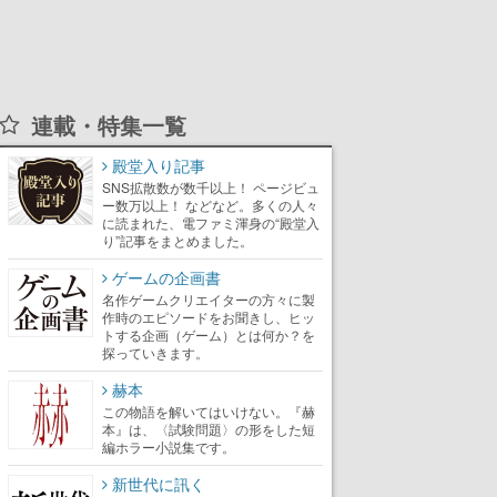
連載・特集一覧
殿堂入り記事
SNS拡散数が数千以上！ ページビュ
ー数万以上！ などなど。多くの人々
に読まれた、電ファミ渾身の“殿堂入
り”記事をまとめました。
ゲームの企画書
名作ゲームクリエイターの方々に製
作時のエピソードをお聞きし、ヒッ
トする企画（ゲーム）とは何か？を
探っていきます。
赫本
この物語を解いてはいけない。『赫
本』は、〈試験問題〉の形をした短
編ホラー小説集です。
新世代に訊く