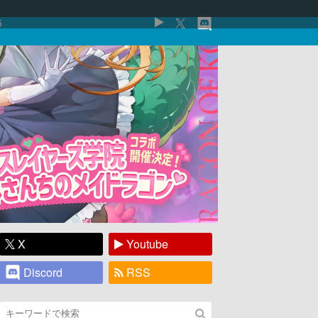
5
X
Youtube
Discord
RSS