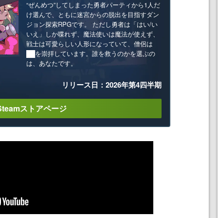
“ぜんめつ”してしまった勇者パーティから1人だ
け選んで、ともに迷宮からの脱出を目指すダン
ジョン探索RPGです。 ただし勇者は「はい/い
いえ」しか喋れず、魔法使いは魔法が使えず、
戦士は可愛らしい人形になっていて、僧侶は
██を崇拝しています。誰を救うのかを選ぶの
は、あなたです。
リリース日：2026年第4四半期
Steamストアページ