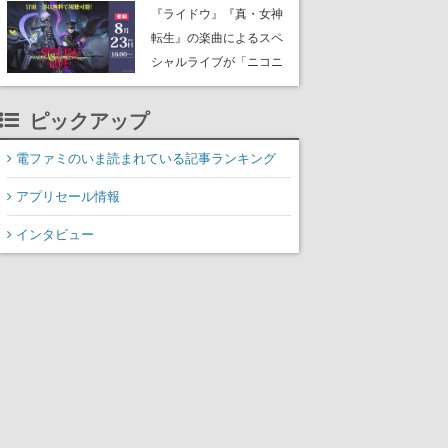
にはシャアのパーソナル
『ライドウ』『真・女神
マークやジオン公国軍の
転生』の楽曲によるスペ
エンブレム、型式番号な
シャルライブが「ニコニ
どを配置
コ生放送」で配信決定。
バトルアレンジされた各
ピックアップ
タイトルの楽曲が、バン
ド編成による迫力の生演
電ファミのいま読まれている記事ランキング
奏で披露、冒頭部分は“無
アプリセール情報
料”で視聴できる
インタビュー