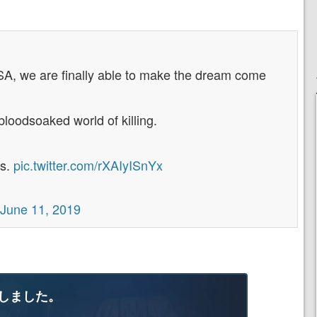
SA, we are finally able to make the dream come
loodsoaked world of killing.
ss.
pic.twitter.com/rXAIyISnYx
June 11, 2019
しました。