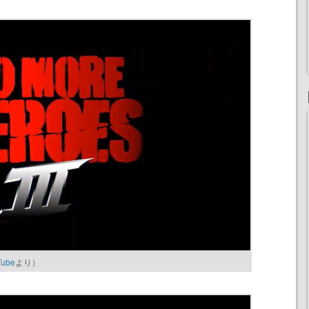
Tube
より）