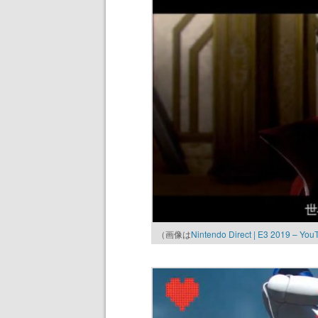
（画像は
Nintendo Direct | E3 2019 – You