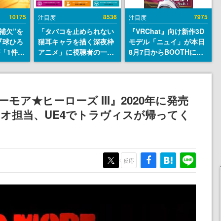
10175
8536
7975
注目度
注目度
補欠”を
「タバコを止められない
『VRChat』向け新作3D
『球ひろ
猫耳キャラを描く深夜枠
モデル「ニュイ」が本日
』が「1件」
アニメ」に視聴者の一部
8月7日からBOOTHにて
ストをも
から批判意見。違法薬物
発売。瞳に光る星や感情
対応し
の使用と思しき描写も含
豊かな表情が、小悪魔か
『キング
めて、BPOが議論を交わ
わいい
発元やチ
す
作『ノーモア★ヒーローズ III』2020年に発売
選手から
オ担当、UE4でトラヴィスが帰ってく
反応