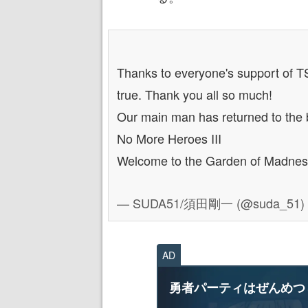
Thanks to everyone's support of T
true. Thank you all so much!
Our main man has returned to the b
No More Heroes III
Welcome to the Garden of Madne
— SUDA51/須田剛一 (@suda_51)
AD
勇者パーティはぜんめつ