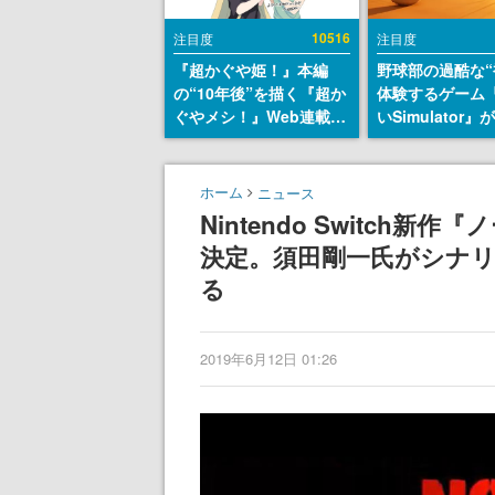
10516
注目度
注目度
『超かぐや姫！』本編
野球部の過酷な“
の“10年後”を描く『超か
体験するゲーム
ぐやメシ！』Web連載決
いSimulator
定。新たなWebマンガレ
のウィッシュリ
ーベル「ビビビコミッ
とにチェコ語に
ク」にて特別話が掲載ス
SNSで話題に。
ホーム
ニュース
タート、あのお話には…
ダム・カム』開
Nintendo Switch新
まだ続きがある！
ェコのプロ野球
決定。須田剛一氏がシナリ
称賛の声
る
2019年6月12日 01:26