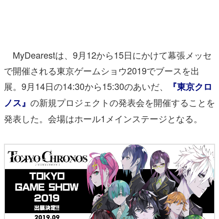
マンガ
女性向け
MyDearestは、9月12から15日にかけて幕張メッセ
アプリレビュー
で開催される東京ゲームショウ2019でブースを出
その他
展。9月14日の14:30から15:30のあいだ、
『東京クロ
電ファミニコゲーマーとは？
の新規プロジェクトの発表会を開催することを
ノス』
発表した。会場はホール1メインステージとなる。
運営：株式会社マレ