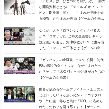
『アビス』は、ひとつの奇跡だった──膨大
な開発資料とともに『テイルズ オブ ジ ア
ビス』開発陣に聞く、「生まれた意味を知
るRPG」が生まれた理由【ゲームの企画
書】
なにが、人を「ロマンシング」させるの
か？『ロマサガ2』当時の企画書とキャラ
設定画から迫る、河津秋敏がRPGに生み出
した「ロマン」の正体とは【ゲームの企画
書】
『ガンパレ』の企画書、ついに公開━初代
PSの伝説的タイトルは、なぜ生まれたの
か？そして『LOOP8』へ受け継がれたもの
【ゲームの企画書】
世界が認めるゲームデザイナー・上田文人
とはいったい何が凄いのか？ ヨコオタロ
ウ・外山圭一郎らと共に『ICO』に込めら
れたこだわりを語り尽くす！【ゲームの企