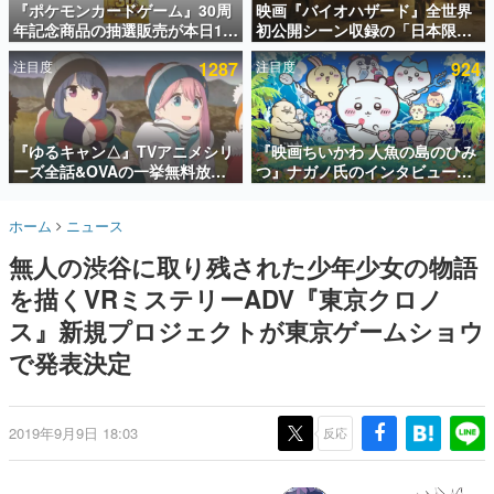
『ポケモンカードゲーム』30周
映画『バイオハザード』全世界
年記念商品の抽選販売が本日12
初公開シーン収録の「日本限
インタビュー
時より開始。拡張パック「30th
定」予告映像が解禁。バイオの
注目度
1287
注目度
924
CELEBRATION」のボックス
日（8月10日）にあわせて、
連載・特集一覧
に、「プレミアムデッキセット
「ラクーンシティ総合病院」へ
エーフィ・ブラッキー」
行く配達人の姿が披露
殿堂入り記事
「FUTURISTIC BOX」の計3商
SNS拡散数が数千以上！ ページビュー数万以上！ などな
品
『ゆるキャン△』TVアニメシリ
『映画ちいかわ 人魚の島のひみ
ど。多くの人々に読まれた、電ファミ渾身の“殿堂入り”記
ーズ全話&OVAの一挙無料放送
つ』ナガノ氏のインタビューが
事をまとめました。
がABEMAで開催決定。8月11日
解禁。もしまた映画をやれるな
「山の日」の午前0時から実施
ら「島二郎とオデが取っ組み合
ゲームの企画書
ホーム
ニュース
いの喧嘩をする話」にしたいと
名作ゲームクリエイターの方々に製作時のエピソードをお
聞きし、ヒットする企画（ゲーム）とは何か？を探ってい
回答
無人の渋谷に取り残された少年少女の物語
きます。
を描くVRミステリーADV『東京クロノ
赫本
この物語を解いてはいけない。『赫本』は、〈試験問題〉
ス』新規プロジェクトが東京ゲームショウ
の形をした短編ホラー小説集です。
で発表決定
新世代に訊く
これからのデジタルゲーム市場を担う若きクリエイター達
の姿を追い、彼らのルーツと情熱を探っていきます。
2019年9月9日 18:03
反応
ゲーム世代の作家たち
ゲームに多大な影響を受けた作家さんに取材し、ゲームが