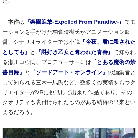
た。
本作は
でモ
『楽園追放-Expelled From Paradise-』
ーションを手がけた柏倉晴樹氏がアニメーション監
督、シナリオライターでは小説
『今夜、君に殺された
と
で知られ
としても』
『謎好き乙女と奪われた青春』
る瀬川コウ氏、プロデューサーには
『とある魔術の禁
と
の編集者と
書目録』
『ソードアート・オンライン』
して知られる三木一馬氏など、数多くの実績をもつク
リエイターがVRに挑戦して出来た作品であり、その
クオリティも裏付けられたものがある納得の出来とい
えるだろう。