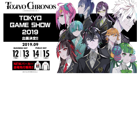
日本のコンテンツ産業やカルチャーに与えた影響を探る企
画です。
日本モバイルゲーム産業史
日本のモバイルゲーム史における主要なトピック・タイト
ルを網羅するほか、開発者へのインタビューや識者による
解説を掲載。約20年の歴史が一望できる決定版！
若ゲのいたり〜ゲームクリエイターの青春〜
『うつヌケ』『ペンと箸』等で知られるマンガ家・田中圭
一先生によるゲーム業界レポートマンガです。
なんでゲームは面白い？
ゲーム開発者・hamatsu氏がゲームの魅力を画面や操作の
具体的な形から解き明かしていく、硬派で骨太な評論連載
です。
ゲームが変えた日本語
「経験値」「裏技」「ラスボス」… ゲームにまつわる言葉
の起源や用法の変遷を、コンピューター文化史研究家・タ
イニーP氏が徹底調査。
カテゴリ
特集記事