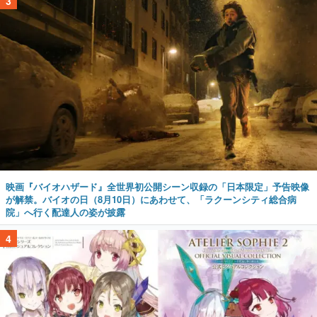
3
映画『バイオハザード』全世界初公開シーン収録の「日本限定」予告映像
が解禁。バイオの日（8月10日）にあわせて、「ラクーンシティ総合病
院」へ行く配達人の姿が披露
4