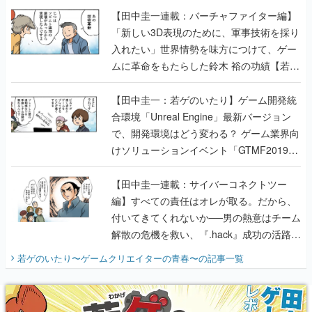
【田中圭一連載：バーチャファイター編】
「新しい3D表現のために、軍事技術を採り
入れたい」世界情勢を味方につけて、ゲー
ムに革命をもたらした鈴木 裕の功績【若ゲ
のいたり】
【田中圭一：若ゲのいたり】ゲーム開発統
合環境「Unreal Engine」最新バージョン
で、開発環境はどう変わる？ ゲーム業界向
けソリューションイベント「GTMF2019」
に行って、より理解を深めよう【PR】
【田中圭一連載：サイバーコネクトツー
編】すべての責任はオレが取る。だから、
付いてきてくれないか──男の熱意はチーム
解散の危機を救い、『.hack』成功の活路を
開く。業界の快男児・松山 洋に流れる血は
若ゲのいたり〜ゲームクリエイターの青春〜
の記事一覧
『少年ジャンプ』色だった【若ゲのいた
り】