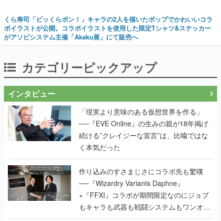
くら寿司「ビッくらポン！」キャラの2人を描いたポップでかわいいコラ
ボイラストが公開。コラボイラストを使用した限定Tシャツ&ステッカー
がアソビシステム主催「Akaku展」にて販売へ
カテゴリーピックアップ
インタビュー
「現実より意味のある仮想世界を作る」
──『EVE Online』の生みの親が18年掲げ
続ける”クレイジーな宣言”は、比喩ではな
く本気だった
作り込みのすさまじさにコラボ先も驚嘆
──『Wizardry Variants Daphne』
×『FFXI』コラボが期間限定なのにジョブ
もキャラも武器も戦闘システムもワンオフ
で作り込まれた理由を両ディレクターに聞