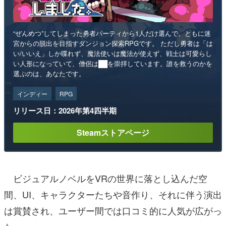
“ぜんめつ”してしまった勇者パーティから1人だけ選んで、ともに迷
宮からの脱出を目指すダンジョン探索RPGです。 ただし勇者は「は
い/いいえ」しか喋れず、魔法使いは魔法が使えず、戦士は可愛らし
い人形になっていて、僧侶は██を崇拝しています。誰を救うのかを
選ぶのは、あなたです。
インディー
RPG
リリース日：2026年第4四半期
Steamストアページ
ビジュアルノベルをVRの世界に落とし込んだ空
間、UI、キャラクターたちや音作り、それに伴う演出
は賞賛され、ユーザー間では口コミ的に人気が広がっ