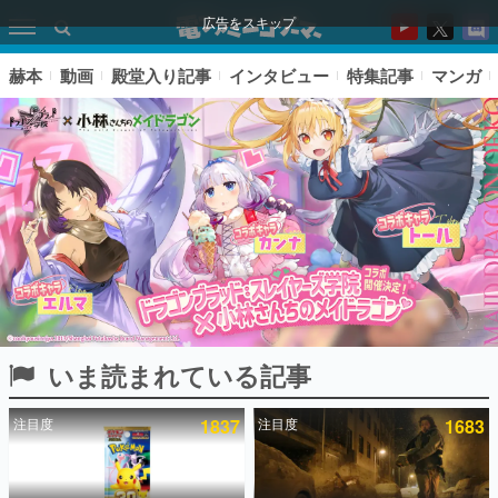
広告をスキップ
赫本
動画
殿堂入り記事
インタビュー
特集記事
マンガ
いま読まれている記事
ピックアップ
注目度
1837
注目度
1683
電ファミのいま読まれている記事ランキング
アプリセール情報