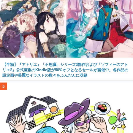
【半額】『アトリエ』「不思議」シリーズ3部作および『ソフィーのアト
リエ2』公式画集のKindle版が50%オフとなるセールが開催中。各作品の
設定画や美麗なイラストの数々をふんだんに収録
5