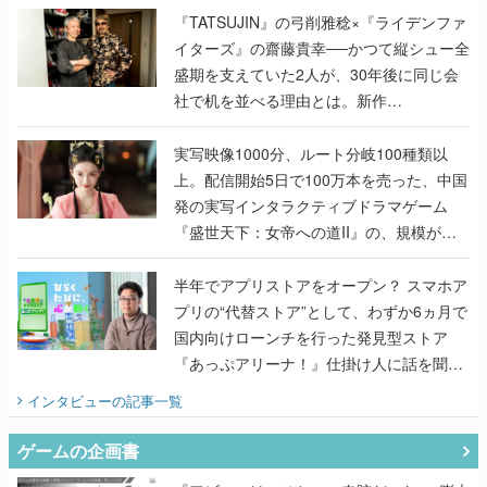
く
『TATSUJIN』の弓削雅稔×『ライデンファ
イターズ』の齋藤貴幸──かつて縦シュー全
盛期を支えていた2人が、30年後に同じ会
社で机を並べる理由とは。新作
『TATSUJIN EXTREME』で初タッグを組
んだレジェンド2人に訊く開発秘話
実写映像1000分、ルート分岐100種類以
上。配信開始5日で100万本を売った、中国
発の実写インタラクティブドラマゲーム
『盛世天下：女帝への道II』の、規模が違
うこだわりをプロデューサーに聞いた
半年でアプリストアをオープン？ スマホア
プリの“代替ストア”として、わずか6ヵ月で
国内向けローンチを行った発見型ストア
『あっぷアリーナ！』仕掛け人に話を聞い
てみた
インタビュー
の記事一覧
ゲームの企画書