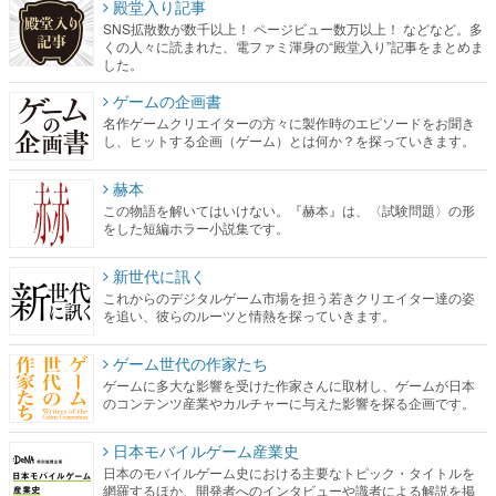
殿堂入り記事
SNS拡散数が数千以上！ ページビュー数万以上！ などなど。多
くの人々に読まれた、電ファミ渾身の“殿堂入り”記事をまとめま
した。
ゲームの企画書
名作ゲームクリエイターの方々に製作時のエピソードをお聞き
し、ヒットする企画（ゲーム）とは何か？を探っていきます。
赫本
この物語を解いてはいけない。『赫本』は、〈試験問題〉の形
をした短編ホラー小説集です。
新世代に訊く
これからのデジタルゲーム市場を担う若きクリエイター達の姿
を追い、彼らのルーツと情熱を探っていきます。
ゲーム世代の作家たち
ゲームに多大な影響を受けた作家さんに取材し、ゲームが日本
のコンテンツ産業やカルチャーに与えた影響を探る企画です。
日本モバイルゲーム産業史
日本のモバイルゲーム史における主要なトピック・タイトルを
網羅するほか、開発者へのインタビューや識者による解説を掲