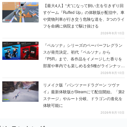
【最大4人】“犬”になって飼い主を引きずり回
すゲーム『Ruffed Up』の体験版が配信中。車
や貨物列車が行き交う危険な道を、3つのライ
フを命綱に病院まで駆け抜ける
2026年8月10日
『ペルソナ』シリーズのペーパーフレグラン
スが発売決定。初代『ペルソナ』から
『P5R』まで、各作品をイメージした香りを
部屋や車内でも楽しめる全5種がラインナッ
プ、予約受付は8月17日12時より開始
2026年8月10日
リメイク版『パンツァードラグーン ツヴァ
イ』最新体験版がSteamにて配信開始。「第2
ステージ」やルート分岐、ドラゴンの進化を
体験可能に
2026年8月10日