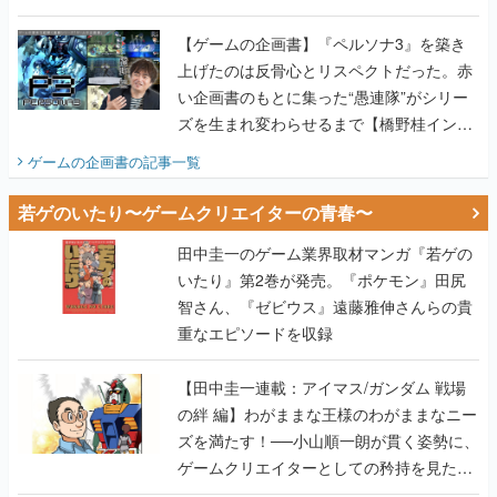
画書】
【ゲームの企画書】『ペルソナ3』を築き
上げたのは反骨心とリスペクトだった。赤
い企画書のもとに集った“愚連隊”がシリー
ズを生まれ変わらせるまで【橋野桂インタ
ビュー】
ゲームの企画書
の記事一覧
若ゲのいたり〜ゲームクリエイターの青春〜
田中圭一のゲーム業界取材マンガ『若ゲの
いたり』第2巻が発売。『ポケモン』田尻
智さん、『ゼビウス』遠藤雅伸さんらの貴
重なエピソードを収録
【田中圭一連載：アイマス/ガンダム 戦場
の絆 編】わがままな王様のわがままなニー
ズを満たす！──小山順一朗が貫く姿勢に、
ゲームクリエイターとしての矜持を見た
【若ゲのいたり最終回】