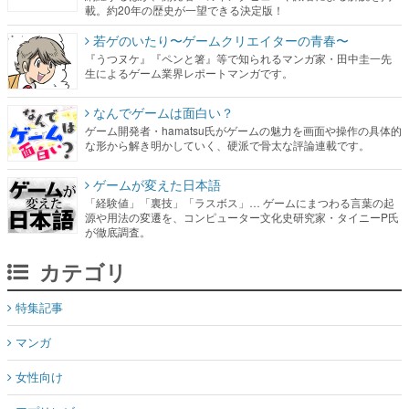
載。約20年の歴史が一望できる決定版！
若ゲのいたり〜ゲームクリエイターの青春〜
『うつヌケ』『ペンと箸』等で知られるマンガ家・田中圭一先
生によるゲーム業界レポートマンガです。
なんでゲームは面白い？
ゲーム開発者・hamatsu氏がゲームの魅力を画面や操作の具体的
な形から解き明かしていく、硬派で骨太な評論連載です。
ゲームが変えた日本語
「経験値」「裏技」「ラスボス」… ゲームにまつわる言葉の起
源や用法の変遷を、コンピューター文化史研究家・タイニーP氏
が徹底調査。
カテゴリ
特集記事
マンガ
女性向け