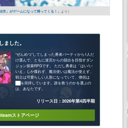
「宇治市」がゲームになって帰ってくる！」
より）
しました。
“ぜんめつ”してしまった勇者パーティから1人だ
け選んで、ともに迷宮からの脱出を目指すダン
ジョン探索RPGです。 ただし勇者は「はい/い
いえ」しか喋れず、魔法使いは魔法が使えず、
戦士は可愛らしい人形になっていて、僧侶は
██を崇拝しています。誰を救うのかを選ぶの
は、あなたです。
リリース日：2026年第4四半期
Steamストアページ