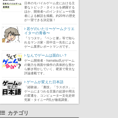
日本のモバイルゲーム史における主
要なトピック・タイトルを網羅する
ほか、開発者へのインタビューや識
者による解説を掲載。約20年の歴史
が一望できる決定版！
若ゲのいたり〜ゲームクリエ
イターの青春〜
『うつヌケ』『ペンと箸』等で知ら
れるマンガ家・田中圭一先生による
ゲーム業界レポートマンガです。
なんでゲームは面白い？
ゲーム開発者・hamatsu氏がゲーム
の魅力を画面や操作の具体的な形か
ら解き明かしていく、硬派で骨太な
評論連載です。
ゲームが変えた日本語
「経験値」「裏技」「ラスボス」…
ゲームにまつわる言葉の起源や用法
の変遷を、コンピューター文化史研
究家・タイニーP氏が徹底調査。
カテゴリ