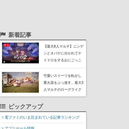
新着記事
【最大8人マルチ】ニンゲ
ンとオバケに分かれてケ
イドロをするおにごっこ
ゲーム『オバケイドロ
２』のNintendo Switch版
可愛いスイーツを転がし
が本日発売。追加DLCで
重火器をぶっ放す、最大3
新オバケ「ガシャ」が登
人マルチのローグライク
場
アクションゲーム『チョ
コレートパレード』体験
ピックアップ
版が配信開始。ボスラッ
シュが巻き起こる戦場で
電ファミのいま読まれている記事ランキング
敵を倒し、コインを集め
アプリセール情報