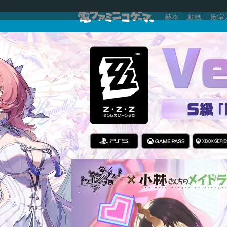
赫本
動画
殿堂