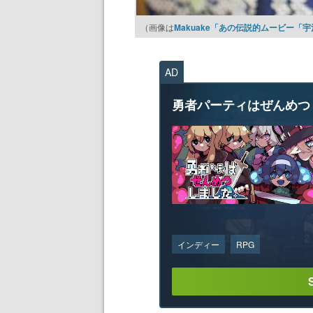
（画像は
Makuake「あの伝説的ムービー
AD
勇者パーティはぜんめつ
インディー
RPG