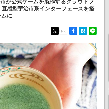
治市が公式ゲームを製作するクラウドフ
女子や、萌え声不思議ち
けにリリース予定
。直感型宇治市系インターフェースを搭
ゃん女子と青春を謳歌
ームに
反応