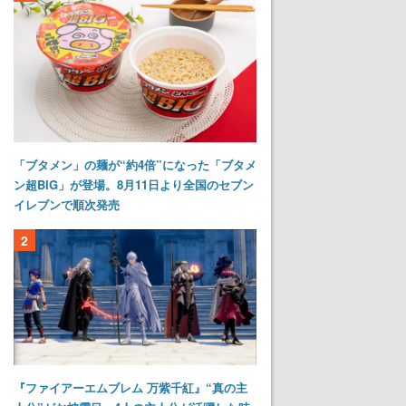
「ブタメン」の麺が“約4倍”になった「ブタメ
ン超BIG」が登場。8月11日より全国のセブン
イレブンで順次発売
2
『ファイアーエムブレム 万紫千紅』“真の主