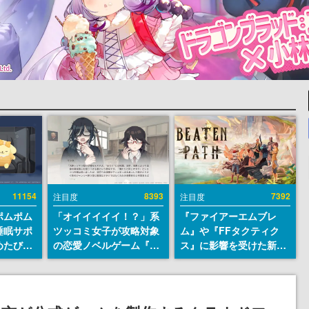
11154
8393
7392
注目度
注目度
ポムポム
「オイイイイイ！？」系
『ファイアーエムブレ
睡眠サポ
ツッコミ女子が攻略対象
ム』や『FFタクティク
めたび』
の恋愛ノベルゲーム『美
ス』に影響を受けた新作
ラごとの
術部カノジョ』Steamス
戦略RPG『Beaten
しアラー
トアページが公開。「お
Path』2027年に発売
前らーそろそろ自重しろ
へ。PC（Steam）、
ー？＾＾」暗黒微笑の夢
PS5、Xbox、Switch向