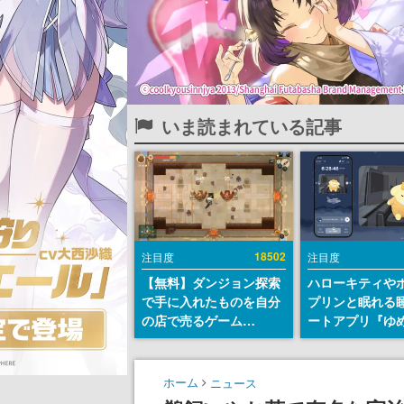
いま読まれている記事
18502
注目度
注目度
【無料】ダンジョン探索
ハローキティや
で手に入れたものを自分
プリンと眠れる
の店で売るゲーム
ートアプリ『ゆ
『Moonlighter』が
が配信中。キャ
Steamにて無料配布中！
ASMRや目覚ま
続編『Moonlighter 2』
ムも搭載
ホーム
ニュース
の9月2日正式リリースを