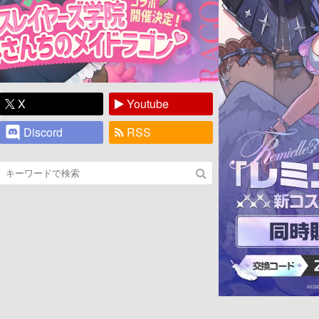
X
Youtube
Discord
RSS