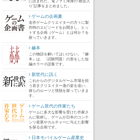
に読まれた、電ファミ渾身の“殿堂入
り”記事をまとめました。
ゲームの企画書
名作ゲームクリエイターの方々に製
作時のエピソードをお聞きし、ヒッ
トする企画（ゲーム）とは何か？を
探っていきます。
赫本
この物語を解いてはいけない。『赫
本』は、〈試験問題〉の形をした短
編ホラー小説集です。
新世代に訊く
これからのデジタルゲーム市場を担
う若きクリエイター達の姿を追い、
彼らのルーツと情熱を探っていきま
す。
ゲーム世代の作家たち
ゲームに多大な影響を受けた作家さ
んに取材し、ゲームが日本のコンテ
ンツ産業やカルチャーに与えた影響
を探る企画です。
日本モバイルゲーム産業史