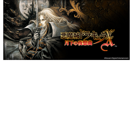
日本のコンテンツ産業やカルチャーに与えた影響を探る企
画です。
日本モバイルゲーム産業史
日本のモバイルゲーム史における主要なトピック・タイト
ルを網羅するほか、開発者へのインタビューや識者による
解説を掲載。約20年の歴史が一望できる決定版！
若ゲのいたり〜ゲームクリエイターの青春〜
『うつヌケ』『ペンと箸』等で知られるマンガ家・田中圭
一先生によるゲーム業界レポートマンガです。
なんでゲームは面白い？
ゲーム開発者・hamatsu氏がゲームの魅力を画面や操作の
具体的な形から解き明かしていく、硬派で骨太な評論連載
です。
ゲームが変えた日本語
「経験値」「裏技」「ラスボス」… ゲームにまつわる言葉
の起源や用法の変遷を、コンピューター文化史研究家・タ
イニーP氏が徹底調査。
カテゴリ
特集記事