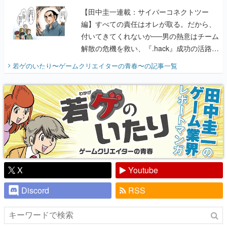
【田中圭一連載：サイバーコネクトツー
編】すべての責任はオレが取る。だから、
付いてきてくれないか──男の熱意はチーム
解散の危機を救い、『.hack』成功の活路を
開く。業界の快男児・松山 洋に流れる血は
若ゲのいたり〜ゲームクリエイターの青春〜
の記事一覧
『少年ジャンプ』色だった【若ゲのいた
り】
X
Youtube
Discord
RSS