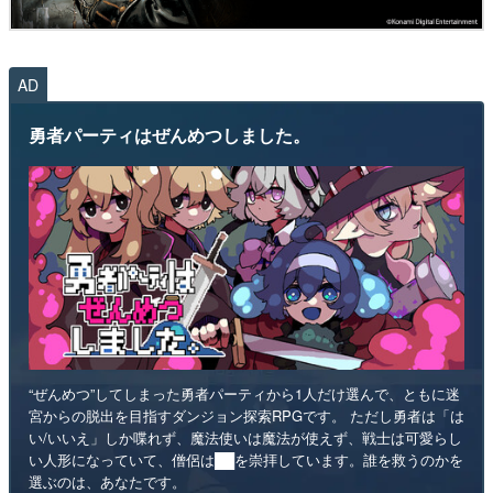
AD
勇者パーティはぜんめつしました。
“ぜんめつ”してしまった勇者パーティから1人だけ選んで、ともに迷
宮からの脱出を目指すダンジョン探索RPGです。 ただし勇者は「は
い/いいえ」しか喋れず、魔法使いは魔法が使えず、戦士は可愛らし
い人形になっていて、僧侶は██を崇拝しています。誰を救うのかを
選ぶのは、あなたです。