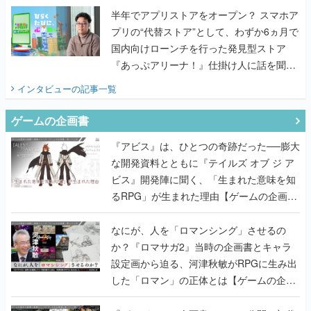
半年でアプリストアをオープン？ スマホア
プリの“代替ストア”として、わずか6ヵ月で
国内向けローンチを行った発見型ストア
『あっぷアリーナ！』仕掛け人に話を聞い
てみた
インタビュー
の記事一覧
ゲームの企画書
『アビス』は、ひとつの奇跡だった──膨大
な開発資料とともに『テイルズ オブ ジ ア
ビス』開発陣に聞く、「生まれた意味を知
るRPG」が生まれた理由【ゲームの企画
書】
なにが、人を「ロマンシング」させるの
か？『ロマサガ2』当時の企画書とキャラ
設定画から迫る、河津秋敏がRPGに生み出
した「ロマン」の正体とは【ゲームの企画
書】