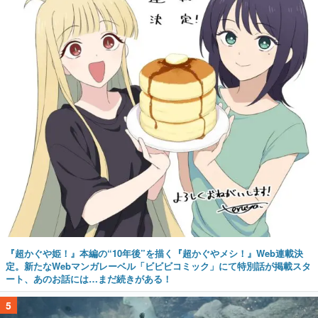
『超かぐや姫！』本編の“10年後”を描く『超かぐやメシ！』Web連載決
定。新たなWebマンガレーベル「ビビビコミック」にて特別話が掲載スタ
ート、あのお話には…まだ続きがある！
5