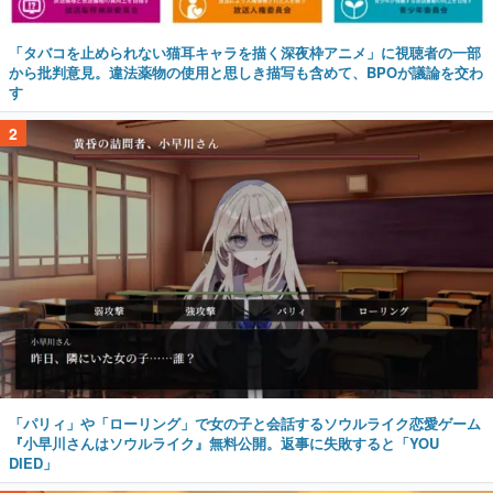
「タバコを止められない猫耳キャラを描く深夜枠アニメ」に視聴者の一部
から批判意見。違法薬物の使用と思しき描写も含めて、BPOが議論を交わ
す
2
「パリィ」や「ローリング」で女の子と会話するソウルライク恋愛ゲーム
『小早川さんはソウルライク』無料公開。返事に失敗すると「YOU
DIED」