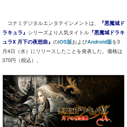
マンガ
女性向け
コナミデジタルエンタテインメントは、
『悪魔城ド
シリーズより人気タイトル
ラキュラ』
アプリレビュー
『悪魔城ドラキ
の
および
を3
ュラX 月下の夜想曲』
iOS版
Android版
その他
月4日（水）にリリースしたことを発表した。価格は
電ファミニコゲーマーとは？
370円（税込）。
運営：株式会社マレ