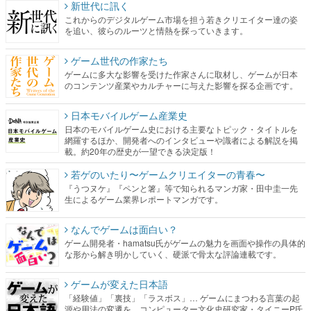
新世代に訊く
これからのデジタルゲーム市場を担う若きクリエイター達の姿
を追い、彼らのルーツと情熱を探っていきます。
ゲーム世代の作家たち
ゲームに多大な影響を受けた作家さんに取材し、ゲームが日本
のコンテンツ産業やカルチャーに与えた影響を探る企画です。
日本モバイルゲーム産業史
日本のモバイルゲーム史における主要なトピック・タイトルを
網羅するほか、開発者へのインタビューや識者による解説を掲
載。約20年の歴史が一望できる決定版！
若ゲのいたり〜ゲームクリエイターの青春〜
『うつヌケ』『ペンと箸』等で知られるマンガ家・田中圭一先
生によるゲーム業界レポートマンガです。
なんでゲームは面白い？
ゲーム開発者・hamatsu氏がゲームの魅力を画面や操作の具体的
な形から解き明かしていく、硬派で骨太な評論連載です。
ゲームが変えた日本語
「経験値」「裏技」「ラスボス」… ゲームにまつわる言葉の起
源や用法の変遷を、コンピューター文化史研究家・タイニーP氏