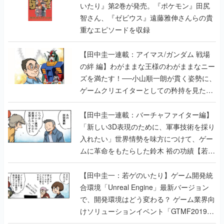
いたり』第2巻が発売。『ポケモン』田尻
智さん、『ゼビウス』遠藤雅伸さんらの貴
重なエピソードを収録
【田中圭一連載：アイマス/ガンダム 戦場
の絆 編】わがままな王様のわがままなニー
ズを満たす！──小山順一朗が貫く姿勢に、
ゲームクリエイターとしての矜持を見た
【若ゲのいたり最終回】
【田中圭一連載：バーチャファイター編】
「新しい3D表現のために、軍事技術を採り
入れたい」世界情勢を味方につけて、ゲー
ムに革命をもたらした鈴木 裕の功績【若ゲ
のいたり】
【田中圭一：若ゲのいたり】ゲーム開発統
合環境「Unreal Engine」最新バージョン
で、開発環境はどう変わる？ ゲーム業界向
けソリューションイベント「GTMF2019」
に行って、より理解を深めよう【PR】