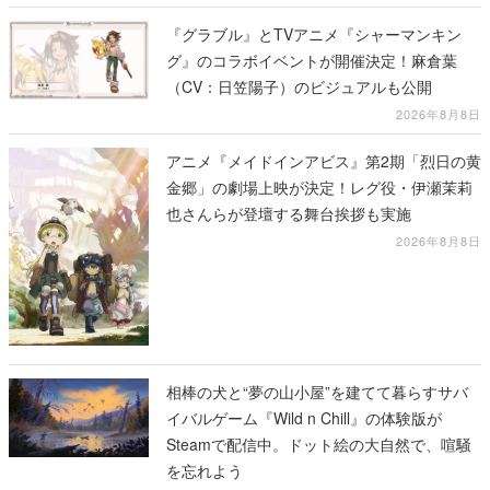
『グラブル』とTVアニメ『シャーマンキン
グ』のコラボイベントが開催決定！麻倉葉
（CV：日笠陽子）のビジュアルも公開
2026年8月8日
アニメ『メイドインアビス』第2期「烈日の黄
金郷」の劇場上映が決定！レグ役・伊瀬茉莉
也さんらが登壇する舞台挨拶も実施
2026年8月8日
相棒の犬と“夢の山小屋”を建てて暮らすサバ
イバルゲーム『Wild n Chill』の体験版が
Steamで配信中。ドット絵の大自然で、喧騒
を忘れよう