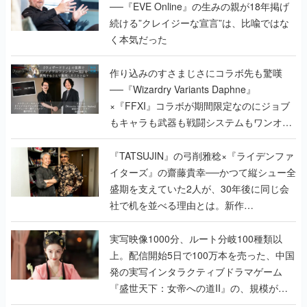
──『EVE Online』の生みの親が18年掲げ
続ける”クレイジーな宣言”は、比喩ではな
く本気だった
作り込みのすさまじさにコラボ先も驚嘆
──『Wizardry Variants Daphne』
×『FFXI』コラボが期間限定なのにジョブ
もキャラも武器も戦闘システムもワンオフ
で作り込まれた理由を両ディレクターに聞
く
『TATSUJIN』の弓削雅稔×『ライデンファ
イターズ』の齋藤貴幸──かつて縦シュー全
盛期を支えていた2人が、30年後に同じ会
社で机を並べる理由とは。新作
『TATSUJIN EXTREME』で初タッグを組
んだレジェンド2人に訊く開発秘話
実写映像1000分、ルート分岐100種類以
上。配信開始5日で100万本を売った、中国
発の実写インタラクティブドラマゲーム
『盛世天下：女帝への道II』の、規模が違
うこだわりをプロデューサーに聞いた