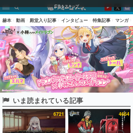
広告をスキップ
赫本
動画
殿堂入り記事
インタビュー
特集記事
マンガ
いま読まれている記事
ピックアップ
注目度
6721
注目度
4664
電ファミのいま読まれている記事ランキング
アプリセール情報