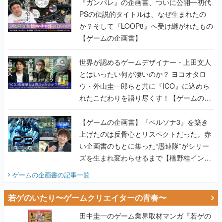
『ガンパレ』の企画書、ついに公開━初代
PSの伝説的タイトルは、なぜ生まれたの
か？そして『LOOP8』へ受け継がれたもの
【ゲームの企画書】
世界が認めるゲームデザイナー・上田文人
とはいったい何が凄いのか？ ヨコオタロ
ウ・外山圭一郎らと共に『ICO』に込めら
れたこだわりを語り尽くす！【ゲームの企
画書】
【ゲームの企画書】『ペルソナ3』を築き
上げたのは反骨心とリスペクトだった。赤
い企画書のもとに集った“愚連隊”がシリー
ズを生まれ変わらせるまで【橋野桂インタ
ビュー】
ゲームの企画書
の記事一覧
若ゲのいたり〜ゲームクリエイターの青春〜
田中圭一のゲーム業界取材マンガ『若ゲの