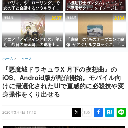
「パリィ」や「ローリング」で
『機動戦士ガンダム』の「シャ
女の子と会話するソウルライク
ア専用ザクⅡ」をイメージした
インタビュー
恋愛ゲーム『小早川さんはソウ
散水ホースリールが予約開始。
注目度
2937
注目度
2134
ルライク』無料公開。返事に失
本体にはシャアのパーソナルマ
連載・特集一覧
敗すると「YOU DIED」
ークやジオン公国軍のエンブレ
ム、型式番号などを配置
殿堂入り記事
SNS拡散数が数千以上！ ページビュー数万以上！ などな
アニメ『メイドインアビス』第2
「東映」の“あのオープニング映
ど。多くの人々に読まれた、電ファミ渾身の“殿堂入り”記
期「烈日の黄金郷」の劇場上映
像”がアクリルブロックに。「東
事をまとめました。
が決定！レグ役・伊瀬茉莉也さ
映ヒストリカル グッズコレクシ
んらが登壇する舞台挨拶も実施
ョン」が8月下旬より発売
ゲームの企画書
ホーム
ニュース
名作ゲームクリエイターの方々に製作時のエピソードをお
聞きし、ヒットする企画（ゲーム）とは何か？を探ってい
『悪魔城ドラキュラX 月下の夜想曲』の
きます。
iOS、Android版が配信開始。モバイル向
赫本
この物語を解いてはいけない。『赫本』は、〈試験問題〉
けに最適化されたUIで直感的に必殺技や変
の形をした短編ホラー小説集です。
身操作をくり出せる
新世代に訊く
これからのデジタルゲーム市場を担う若きクリエイター達
の姿を追い、彼らのルーツと情熱を探っていきます。
2020年3月4日 17:12
反応
ゲーム世代の作家たち
ゲームに多大な影響を受けた作家さんに取材し、ゲームが