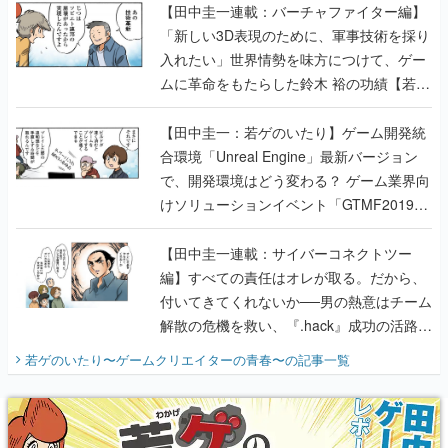
【田中圭一連載：バーチャファイター編】
「新しい3D表現のために、軍事技術を採り
入れたい」世界情勢を味方につけて、ゲー
ムに革命をもたらした鈴木 裕の功績【若ゲ
のいたり】
【田中圭一：若ゲのいたり】ゲーム開発統
合環境「Unreal Engine」最新バージョン
で、開発環境はどう変わる？ ゲーム業界向
けソリューションイベント「GTMF2019」
に行って、より理解を深めよう【PR】
【田中圭一連載：サイバーコネクトツー
編】すべての責任はオレが取る。だから、
付いてきてくれないか──男の熱意はチーム
解散の危機を救い、『.hack』成功の活路を
開く。業界の快男児・松山 洋に流れる血は
若ゲのいたり〜ゲームクリエイターの青春〜
の記事一覧
『少年ジャンプ』色だった【若ゲのいた
り】