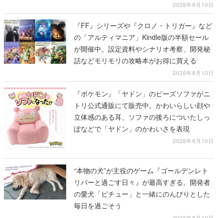
グッズも公開され映画と現実世界が「つなが
2026年8月10日
る」
『FF』シリーズや『クロノ・トリガー』など
の「アルティマニア」Kindle版の半額セール
が開催中。設定資料やシナリオ考察、開発秘
話などモリモリの攻略本がお得に買える
2026年8月10日
『ポケモン』「ヤドン」のビーズソファがニ
トリ公式通販にて販売中。かわいらしい顔や
立体感のある耳、ソファの後ろについたしっ
ぽなどで「ヤドン」のかわいさを表現
2026年8月10日
“本物の犬”が主役のゲーム『ゴールデンレト
リバーと過ごす日々』が最高すぎる。開発者
の愛犬「ピチュー」と一緒にのんびりとした
毎日を過ごそう
2026年8月10日