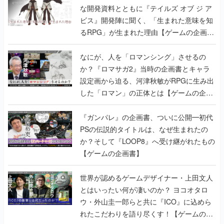
な開発資料とともに『テイルズ オブ ジ ア
ビス』開発陣に聞く、「生まれた意味を知
るRPG」が生まれた理由【ゲームの企画
書】
なにが、人を「ロマンシング」させるの
か？『ロマサガ2』当時の企画書とキャラ
設定画から迫る、河津秋敏がRPGに生み出
した「ロマン」の正体とは【ゲームの企画
書】
『ガンパレ』の企画書、ついに公開━初代
PSの伝説的タイトルは、なぜ生まれたの
か？そして『LOOP8』へ受け継がれたもの
【ゲームの企画書】
世界が認めるゲームデザイナー・上田文人
とはいったい何が凄いのか？ ヨコオタロ
ウ・外山圭一郎らと共に『ICO』に込めら
れたこだわりを語り尽くす！【ゲームの企