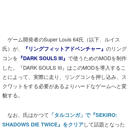
マンガ
女性向け
アプリレビュー
ゲーム開発者のSuper Louis 64氏（以下、ルイス
その他
氏）が、
のリング
『リングフィットアドベンチャー』
コンを
で使うためのMODを制作
『DARK SOULS III』
電ファミニコゲーマーとは？
した。『DARK SOULS III』はこのMODを導入するこ
運営：株式会社マレ
とによって、実際に走り、リングコンを押し込み、ス
クワットをする必要があるよりハードなゲームへと変
貌する。
なお、氏はかつて
「タルコンガ」で『SEKIRO:
して話題となった
SHADOWS DIE TWICE』をクリア