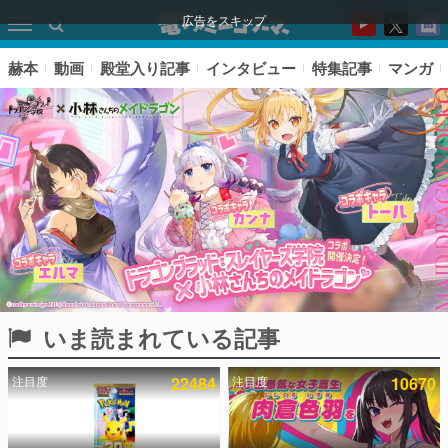
広告をスキップ
赫本
動画
殿堂入り記事
インタビュー
特集記事
マンガ
いま読まれている記事
ピックアップ
注目度
22484
注目度
10670
電ファミのいま読まれている記事ランキング
アプリセール情報