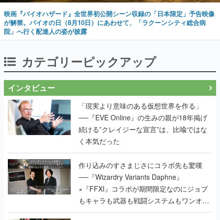
映画『バイオハザード』全世界初公開シーン収録の「日本限定」予告映像
が解禁。バイオの日（8月10日）にあわせて、「ラクーンシティ総合病
院」へ行く配達人の姿が披露
カテゴリーピックアップ
インタビュー
「現実より意味のある仮想世界を作る」
──『EVE Online』の生みの親が18年掲げ
続ける”クレイジーな宣言”は、比喩ではな
く本気だった
作り込みのすさまじさにコラボ先も驚嘆
──『Wizardry Variants Daphne』
×『FFXI』コラボが期間限定なのにジョブ
もキャラも武器も戦闘システムもワンオフ
で作り込まれた理由を両ディレクターに聞