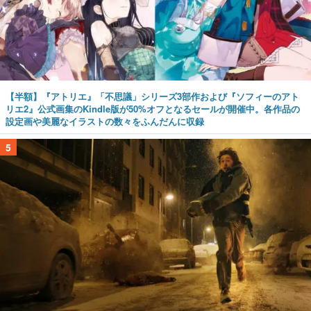
【半額】『アトリエ』「不思議」シリーズ3部作および『ソフィーのアト
リエ2』公式画集のKindle版が50%オフとなるセールが開催中。各作品の
設定画や美麗なイラストの数々をふんだんに収録
5