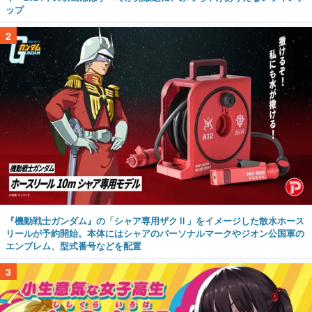
ップ
2
『機動戦士ガンダム』の「シャア専用ザクⅡ」をイメージした散水ホース
リールが予約開始。本体にはシャアのパーソナルマークやジオン公国軍の
エンブレム、型式番号などを配置
3