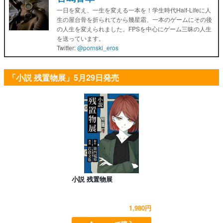
一日を変え、一生を変える一本を！学生時代Half-Lifeに人
生の屋台骨を折られてから幾星霜、一本のゲームにその後
の人生を変えられました。FPSを中心にゲーム三昧の人生
を送っています。
Twitter:
@pornski_eros
「小説 残置物展」5月29日発売
小説 残置物展
1,980円