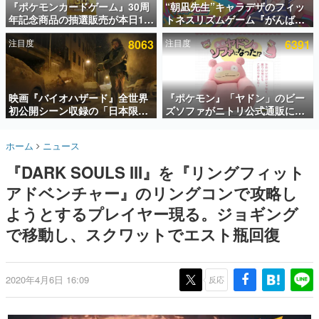
『ポケモンカードゲーム』30周
“朝凪先生”キャラデザのフィッ
年記念商品の抽選販売が本日12
トネスリズムゲーム『がんば
インタビュー
時より開始。拡張パック「30th
れ！チアリズム』Steamストア
注目度
8063
注目度
6391
CELEBRATION」のボックス
ページが公開。キャラクターの
連載・特集一覧
に、「プレミアムデッキセット
CVは陽向葵ゅかさん
エーフィ・ブラッキー」
殿堂入り記事
「FUTURISTIC BOX」の計3商
SNS拡散数が数千以上！ ページビュー数万以上！ などな
品
映画『バイオハザード』全世界
『ポケモン』「ヤドン」のビー
ど。多くの人々に読まれた、電ファミ渾身の“殿堂入り”記
初公開シーン収録の「日本限
ズソファがニトリ公式通販にて
事をまとめました。
定」予告映像が解禁。バイオの
販売中。かわいらしい顔や立体
日（8月10日）にあわせて、
感のある耳、ソファの後ろにつ
ゲームの企画書
ホーム
ニュース
「ラクーンシティ総合病院」へ
いたしっぽなどで「ヤドン」の
名作ゲームクリエイターの方々に製作時のエピソードをお
聞きし、ヒットする企画（ゲーム）とは何か？を探ってい
行く配達人の姿が披露
かわいさを表現
『DARK SOULS III』を『リングフィット
きます。
アドベンチャー』のリングコンで攻略し
赫本
この物語を解いてはいけない。『赫本』は、〈試験問題〉
ようとするプレイヤー現る。ジョギング
の形をした短編ホラー小説集です。
で移動し、スクワットでエスト瓶回復
新世代に訊く
これからのデジタルゲーム市場を担う若きクリエイター達
の姿を追い、彼らのルーツと情熱を探っていきます。
2020年4月6日 16:09
反応
ゲーム世代の作家たち
ゲームに多大な影響を受けた作家さんに取材し、ゲームが