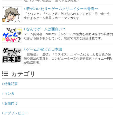
若ゲのいたり〜ゲームクリエイターの青春〜
『うつヌケ』『ペンと箸』等で知られるマンガ家・田中圭一先
生によるゲーム業界レポートマンガです。
なんでゲームは面白い？
ゲーム開発者・hamatsu氏がゲームの魅力を画面や操作の具体的
な形から解き明かしていく、硬派で骨太な評論連載です。
ゲームが変えた日本語
「経験値」「裏技」「ラスボス」… ゲームにまつわる言葉の起
源や用法の変遷を、コンピューター文化史研究家・タイニーP氏
が徹底調査。
カテゴリ
特集記事
マンガ
女性向け
アプリレビュー