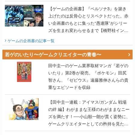
画書】
【ゲームの企画書】『ペルソナ3』を築き
上げたのは反骨心とリスペクトだった。赤
い企画書のもとに集った“愚連隊”がシリー
ズを生まれ変わらせるまで【橋野桂インタ
ビュー】
ゲームの企画書
の記事一覧
若ゲのいたり〜ゲームクリエイターの青春〜
田中圭一のゲーム業界取材マンガ『若ゲの
いたり』第2巻が発売。『ポケモン』田尻
智さん、『ゼビウス』遠藤雅伸さんらの貴
重なエピソードを収録
【田中圭一連載：アイマス/ガンダム 戦場
の絆 編】わがままな王様のわがままなニー
ズを満たす！──小山順一朗が貫く姿勢に、
ゲームクリエイターとしての矜持を見た
【若ゲのいたり最終回】