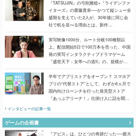
く
『TATSUJIN』の弓削雅稔×『ライデンファ
イターズ』の齋藤貴幸──かつて縦シュー全
盛期を支えていた2人が、30年後に同じ会
社で机を並べる理由とは。新作
『TATSUJIN EXTREME』で初タッグを組
んだレジェンド2人に訊く開発秘話
実写映像1000分、ルート分岐100種類以
上。配信開始5日で100万本を売った、中国
発の実写インタラクティブドラマゲーム
『盛世天下：女帝への道II』の、規模が違
うこだわりをプロデューサーに聞いた
半年でアプリストアをオープン？ スマホア
プリの“代替ストア”として、わずか6ヵ月で
国内向けローンチを行った発見型ストア
『あっぷアリーナ！』仕掛け人に話を聞い
てみた
インタビュー
の記事一覧
ゲームの企画書
『アビス』は、ひとつの奇跡だった──膨大