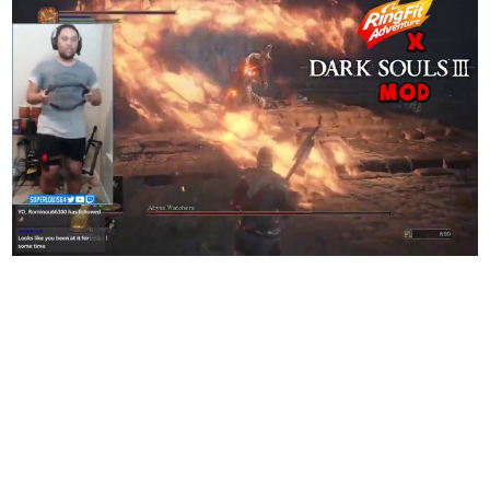
日本のコンテンツ産業やカルチャーに与えた影響を探る企
画です。
日本モバイルゲーム産業史
日本のモバイルゲーム史における主要なトピック・タイト
ルを網羅するほか、開発者へのインタビューや識者による
解説を掲載。約20年の歴史が一望できる決定版！
若ゲのいたり〜ゲームクリエイターの青春〜
『うつヌケ』『ペンと箸』等で知られるマンガ家・田中圭
一先生によるゲーム業界レポートマンガです。
なんでゲームは面白い？
ゲーム開発者・hamatsu氏がゲームの魅力を画面や操作の
具体的な形から解き明かしていく、硬派で骨太な評論連載
です。
ゲームが変えた日本語
「経験値」「裏技」「ラスボス」… ゲームにまつわる言葉
の起源や用法の変遷を、コンピューター文化史研究家・タ
イニーP氏が徹底調査。
カテゴリ
特集記事