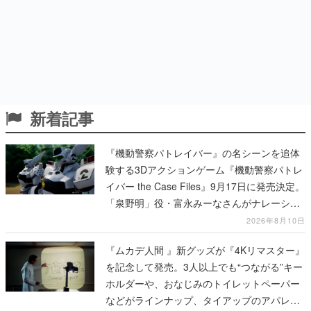
新着記事
『機動警察パトレイバー』の名シーンを追体
験する3Dアクションゲーム『機動警察パトレ
イバー the Case Files』9月17日に発売決定。
「泉野明」役・富永みーなさんがナレーショ
ンを務めるWEBCM第2弾が公開
2026年8月10日
『ムカデ人間 』新グッズが『4Kリマスター』
を記念して発売。3人以上でも“つながる”キー
ホルダーや、おなじみのトイレットペーパー
などがラインナップ、タイアップのアパレル