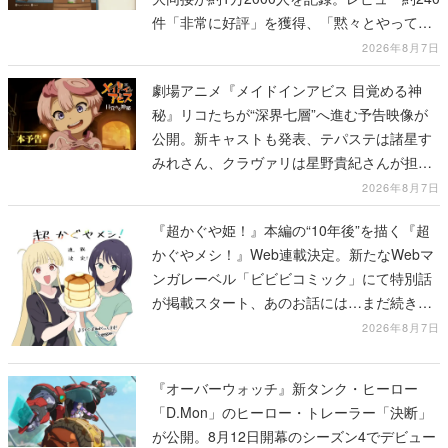
件「非常に好評」を獲得、「黙々とやってし
まった」などの声が相次ぐ
2026年8月7日
劇場アニメ『メイドインアビス 目覚める神
秘』リコたちが“深界七層”へ進む予告映像が
公開。新キャストも発表、テパステは諸星す
みれさん、クラヴァリは星野貴紀さんが担当
する
2026年8月7日
『超かぐや姫！』本編の“10年後”を描く『超
かぐやメシ！』Web連載決定。新たなWebマ
ンガレーベル「ビビビコミック」にて特別話
が掲載スタート、あのお話には…まだ続きが
ある！
2026年8月7日
『オーバーウォッチ』新タンク・ヒーロー
「D.Mon」のヒーロー・トレーラー「決断」
が公開。8月12日開幕のシーズン4でデビュー