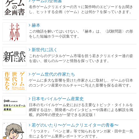
ゲームの企画書
名作ゲームクリエイターの方々に製作時のエピソードをお聞き
し、ヒットする企画（ゲーム）とは何か？を探っていきます。
赫本
この物語を解いてはいけない。『赫本』は、〈試験問題〉の形
をした短編ホラー小説集です。
新世代に訊く
これからのデジタルゲーム市場を担う若きクリエイター達の姿
を追い、彼らのルーツと情熱を探っていきます。
ゲーム世代の作家たち
ゲームに多大な影響を受けた作家さんに取材し、ゲームが日本
のコンテンツ産業やカルチャーに与えた影響を探る企画です。
日本モバイルゲーム産業史
日本のモバイルゲーム史における主要なトピック・タイトルを
網羅するほか、開発者へのインタビューや識者による解説を掲
載。約20年の歴史が一望できる決定版！
若ゲのいたり〜ゲームクリエイターの青春〜
『うつヌケ』『ペンと箸』等で知られるマンガ家・田中圭一先
生によるゲーム業界レポートマンガです。