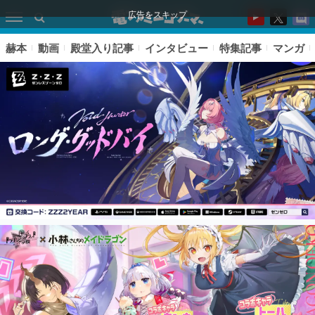
広告をスキップ
赫本
動画
殿堂入り記事
インタビュー
特集記事
マンガ
ピックアップ
電ファミのいま読まれている記事ランキング
アプリセール情報