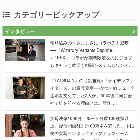
カテゴリーピックアップ
インタビュー
作り込みのすさまじさにコラボ先も驚嘆
──『Wizardry Variants Daphne』
×『FFXI』コラボが期間限定なのにジョブ
もキャラも武器も戦闘システムもワンオフ
で作り込まれた理由を両ディレクターに聞
く
『TATSUJIN』の弓削雅稔×『ライデンファ
イターズ』の齋藤貴幸──かつて縦シュー全
盛期を支えていた2人が、30年後に同じ会
社で机を並べる理由とは。新作
『TATSUJIN EXTREME』で初タッグを組
んだレジェンド2人に訊く開発秘話
実写映像1000分、ルート分岐100種類以
上。配信開始5日で100万本を売った、中国
発の実写インタラクティブドラマゲーム