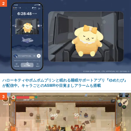
2
ハローキティやポムポムプリンと眠れる睡眠サポートアプリ『ゆめたび』
が配信中。キャラごとのASMRや目覚ましアラームも搭載
3