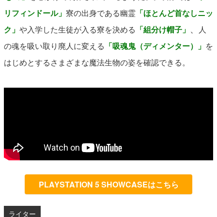
リフィンドール」
寮の出身である幽霊
「ほとんど首なしニッ
、
ク」
や入学した生徒が入る寮を決める
「組分け帽子」
人
の魂を吸い取り廃人に変える
「吸魂鬼（ディメンター）」
を
はじめとするさまざまな魔法生物の姿を確認できる。
PLAYSTATION 5 SHOWCASEはこちら
ライター