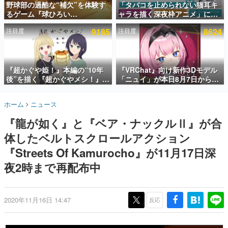
野球部の過酷な“補欠”を体験す
「タバコを止められない猫耳キ
るゲーム『球ひろい
ャラを描く深夜枠アニメ」に視
インタビュー
Simulator』が「1件」のウィッ
聴者の一部から批判意見。違法
注目度
9185
注目度
8624
シュリストをもとにチェコ語に
薬物の使用と思しき描写も含め
連載・特集一覧
対応しSNSで話題に。『キング
て、BPOが議論を交わす
ダム・カム』開発元やチェコの
殿堂入り記事
プロ野球選手から称賛の声
SNS拡散数が数千以上！ ページビュー数万以上！ などな
『超かぐや姫！』本編の“10年
『VRChat』向け新作3Dモデル
ど。多くの人々に読まれた、電ファミ渾身の“殿堂入り”記
後”を描く『超かぐやメシ！』
「ニュイ」が本日8月7日から
事をまとめました。
Web連載決定。新たなWebマン
BOOTHにて発売。瞳に光る星
ガレーベル「ビビビコミック」
や感情豊かな表情が、小悪魔か
ゲームの企画書
ホーム
ニュース
にて特別話が掲載スタート、あ
わいい
名作ゲームクリエイターの方々に製作時のエピソードをお
聞きし、ヒットする企画（ゲーム）とは何か？を探ってい
のお話には…まだ続きがある！
『龍が如く』と『ベア・ナックルⅡ』が合
きます。
体したベルトスクロールアクション
赫本
この物語を解いてはいけない。『赫本』は、〈試験問題〉
『Streets Of Kamurocho』が11月17日深
の形をした短編ホラー小説集です。
夜2時まで再配布中
新世代に訊く
これからのデジタルゲーム市場を担う若きクリエイター達
の姿を追い、彼らのルーツと情熱を探っていきます。
2020年11月16日 14:47
反応
ゲーム世代の作家たち
ゲームに多大な影響を受けた作家さんに取材し、ゲームが