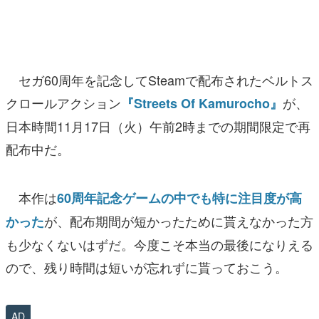
マンガ
女性向け
セガ60周年を記念してSteamで配布されたベルトス
アプリレビュー
クロールアクション
が、
『Streets Of Kamurocho』
その他
日本時間11月17日（火）午前2時までの期間限定で再
電ファミニコゲーマーとは？
配布中だ。
運営：株式会社マレ
本作は
60周年記念ゲームの中でも特に注目度が高
が、配布期間が短かったために貰えなかった方
かった
も少なくないはずだ。今度こそ本当の最後になりえる
ので、残り時間は短いが忘れずに貰っておこう。
AD