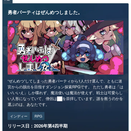
勇者パーティはぜんめつしました。
“ぜんめつ”してしまった勇者パーティから1人だけ選んで、ともに迷
宮からの脱出を目指すダンジョン探索RPGです。 ただし勇者は「は
い/いいえ」しか喋れず、魔法使いは魔法が使えず、戦士は可愛らし
い人形になっていて、僧侶は██を崇拝しています。誰を救うのかを
選ぶのは、あなたです。
インディー
RPG
リリース日：2026年第4四半期