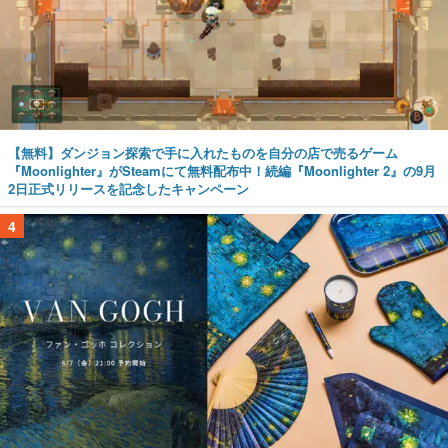
【無料】ダンジョン探索で手に入れたものを自分の店で売るゲーム
『Moonlighter』がSteamにて無料配布中！続編『Moonlighter 2』の9月
2日正式リリースを記念したキャンペーン
4