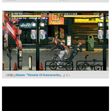
（画像は
Steam『Streets Of Kamurocho』
より）