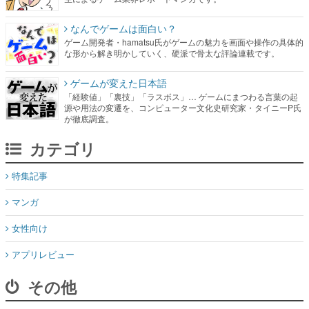
なんでゲームは面白い？
ゲーム開発者・hamatsu氏がゲームの魅力を画面や操作の具体的
な形から解き明かしていく、硬派で骨太な評論連載です。
ゲームが変えた日本語
「経験値」「裏技」「ラスボス」… ゲームにまつわる言葉の起
源や用法の変遷を、コンピューター文化史研究家・タイニーP氏
が徹底調査。
カテゴリ
特集記事
マンガ
女性向け
アプリレビュー
その他