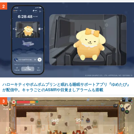
2
ハローキティやポムポムプリンと眠れる睡眠サポートアプリ『ゆめたび』
が配信中。キャラごとのASMRや目覚ましアラームも搭載
3