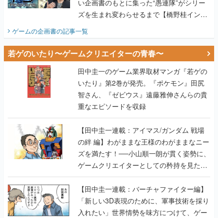
い企画書のもとに集った“愚連隊”がシリー
ズを生まれ変わらせるまで【橋野桂インタ
ビュー】
ゲームの企画書
の記事一覧
若ゲのいたり〜ゲームクリエイターの青春〜
田中圭一のゲーム業界取材マンガ『若ゲの
いたり』第2巻が発売。『ポケモン』田尻
智さん、『ゼビウス』遠藤雅伸さんらの貴
重なエピソードを収録
【田中圭一連載：アイマス/ガンダム 戦場
の絆 編】わがままな王様のわがままなニー
ズを満たす！──小山順一朗が貫く姿勢に、
ゲームクリエイターとしての矜持を見た
【若ゲのいたり最終回】
【田中圭一連載：バーチャファイター編】
「新しい3D表現のために、軍事技術を採り
入れたい」世界情勢を味方につけて、ゲー