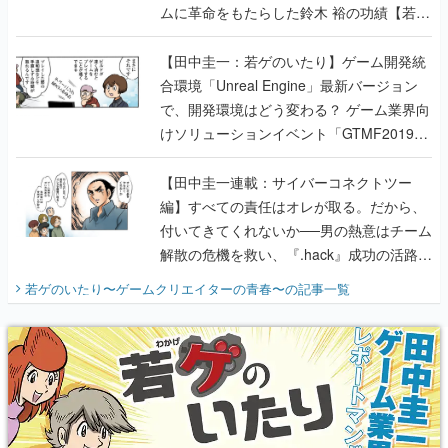
ムに革命をもたらした鈴木 裕の功績【若ゲ
のいたり】
【田中圭一：若ゲのいたり】ゲーム開発統
合環境「Unreal Engine」最新バージョン
で、開発環境はどう変わる？ ゲーム業界向
けソリューションイベント「GTMF2019」
に行って、より理解を深めよう【PR】
【田中圭一連載：サイバーコネクトツー
編】すべての責任はオレが取る。だから、
付いてきてくれないか──男の熱意はチーム
解散の危機を救い、『.hack』成功の活路を
開く。業界の快男児・松山 洋に流れる血は
若ゲのいたり〜ゲームクリエイターの青春〜
の記事一覧
『少年ジャンプ』色だった【若ゲのいた
り】