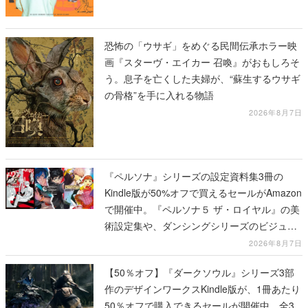
恐怖の「ウサギ」をめぐる民間伝承ホラー映
画『スターヴ・エイカー 召喚』がおもしろそ
う。息子を亡くした夫婦が、“蘇生するウサギ
の骨格”を手に入れる物語
2026年8月7日
『ペルソナ』シリーズの設定資料集3冊の
Kindle版が50%オフで買えるセールがAmazon
で開催中。『ペルソナ５ ザ・ロイヤル』の美
術設定集や、ダンシングシリーズのビジュア
ル資料集が対象に
2026年8月7日
【50％オフ】『ダークソウル』シリーズ3部
作のデザインワークスKindle版が、1冊あたり
50％オフで購入できるセールが開催中。全3