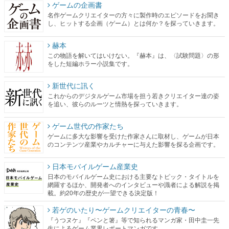
ゲームの企画書
名作ゲームクリエイターの方々に製作時のエピソードをお聞き
し、ヒットする企画（ゲーム）とは何か？を探っていきます。
赫本
この物語を解いてはいけない。『赫本』は、〈試験問題〉の形
をした短編ホラー小説集です。
新世代に訊く
これからのデジタルゲーム市場を担う若きクリエイター達の姿
を追い、彼らのルーツと情熱を探っていきます。
ゲーム世代の作家たち
ゲームに多大な影響を受けた作家さんに取材し、ゲームが日本
のコンテンツ産業やカルチャーに与えた影響を探る企画です。
日本モバイルゲーム産業史
日本のモバイルゲーム史における主要なトピック・タイトルを
網羅するほか、開発者へのインタビューや識者による解説を掲
載。約20年の歴史が一望できる決定版！
若ゲのいたり〜ゲームクリエイターの青春〜
『うつヌケ』『ペンと箸』等で知られるマンガ家・田中圭一先
生によるゲーム業界レポートマンガです。