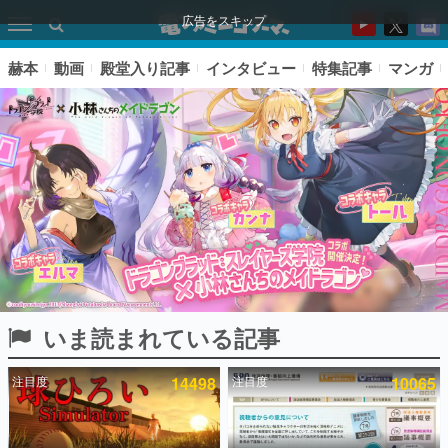
広告をスキップ
赫本
動画
殿堂入り記事
インタビュー
特集記事
マンガ
いま読まれている記事
ピックアップ
注目度
14498
注目度
10065
電ファミのいま読まれている記事ランキング
アプリセール情報