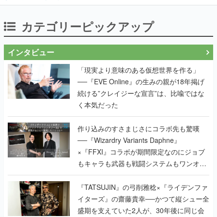
カテゴリーピックアップ
インタビュー
「現実より意味のある仮想世界を作る」
──『EVE Online』の生みの親が18年掲げ
続ける”クレイジーな宣言”は、比喩ではな
く本気だった
作り込みのすさまじさにコラボ先も驚嘆
──『Wizardry Variants Daphne』
×『FFXI』コラボが期間限定なのにジョブ
もキャラも武器も戦闘システムもワンオフ
で作り込まれた理由を両ディレクターに聞
く
『TATSUJIN』の弓削雅稔×『ライデンファ
イターズ』の齋藤貴幸──かつて縦シュー全
盛期を支えていた2人が、30年後に同じ会