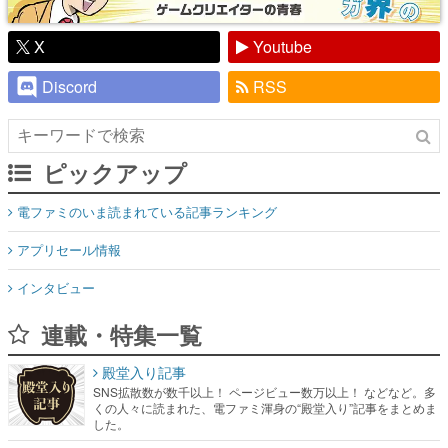
X
Youtube
Discord
RSS
ピックアップ
電ファミのいま読まれている記事ランキング
アプリセール情報
インタビュー
連載・特集一覧
殿堂入り記事
SNS拡散数が数千以上！ ページビュー数万以上！ などなど。多
くの人々に読まれた、電ファミ渾身の“殿堂入り”記事をまとめま
した。