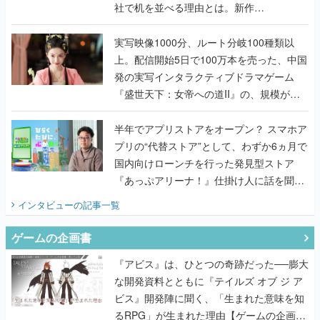
社で机を並べる理由とは。新作
『TATSUJIN EXTREME』で初タッグを組
んだレジェンド2人に訊く開発秘話
実写映像1000分、ルート分岐100種類以
上。配信開始5日で100万本を売った、中国
発の実写インタラクティブドラマゲーム
『盛世天下：女帝への道II』の、規模が違
うこだわりをプロデューサーに聞いた
半年でアプリストアをオープン？ スマホア
プリの“代替ストア”として、わずか6ヵ月で
国内向けローンチを行った発見型ストア
『あっぷアリーナ！』仕掛け人に話を聞い
てみた
インタビュー
の記事一覧
ゲームの企画書
『アビス』は、ひとつの奇跡だった──膨大
な開発資料とともに『テイルズ オブ ジ ア
ビス』開発陣に聞く、「生まれた意味を知
るRPG」が生まれた理由【ゲームの企画