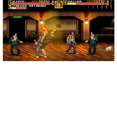
日本のコンテンツ産業やカルチャーに与えた影響を探る企
画です。
日本モバイルゲーム産業史
日本のモバイルゲーム史における主要なトピック・タイト
ルを網羅するほか、開発者へのインタビューや識者による
解説を掲載。約20年の歴史が一望できる決定版！
若ゲのいたり〜ゲームクリエイターの青春〜
『うつヌケ』『ペンと箸』等で知られるマンガ家・田中圭
一先生によるゲーム業界レポートマンガです。
なんでゲームは面白い？
ゲーム開発者・hamatsu氏がゲームの魅力を画面や操作の
具体的な形から解き明かしていく、硬派で骨太な評論連載
です。
ゲームが変えた日本語
「経験値」「裏技」「ラスボス」… ゲームにまつわる言葉
の起源や用法の変遷を、コンピューター文化史研究家・タ
イニーP氏が徹底調査。
カテゴリ
特集記事