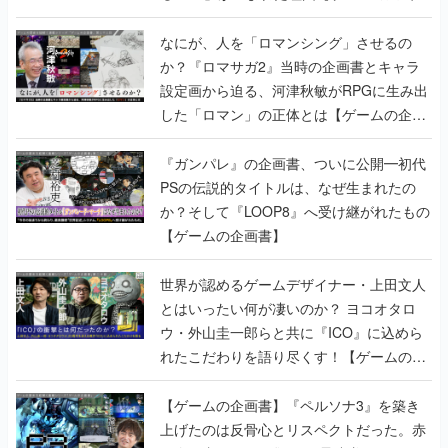
書】
なにが、人を「ロマンシング」させるの
か？『ロマサガ2』当時の企画書とキャラ
設定画から迫る、河津秋敏がRPGに生み出
した「ロマン」の正体とは【ゲームの企画
書】
『ガンパレ』の企画書、ついに公開━初代
PSの伝説的タイトルは、なぜ生まれたの
か？そして『LOOP8』へ受け継がれたもの
【ゲームの企画書】
世界が認めるゲームデザイナー・上田文人
とはいったい何が凄いのか？ ヨコオタロ
ウ・外山圭一郎らと共に『ICO』に込めら
れたこだわりを語り尽くす！【ゲームの企
画書】
【ゲームの企画書】『ペルソナ3』を築き
上げたのは反骨心とリスペクトだった。赤