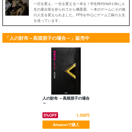
一日を変え、一生を変える一本を！学生時代Half-Lifeに人
生の屋台骨を折られてから幾星霜、一本のゲームにその後
の人生を変えられました。FPSを中心にゲーム三昧の人生
を送っています。
「人の財布～高畑朋子の場合～」販売中
人の財布 ～高畑朋子の場合
～
5%OFF
1,359円
Amazonで購入