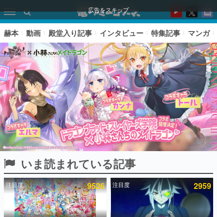
広告をスキップ
赫本
動画
殿堂入り記事
インタビュー
特集記事
マンガ
いま読まれている記事
ピックアップ
注目度
9526
注目度
2959
電ファミのいま読まれている記事ランキング
アプリセール情報