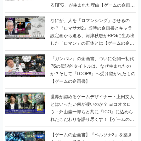
るRPG」が生まれた理由【ゲームの企画
書】
なにが、人を「ロマンシング」させるの
か？『ロマサガ2』当時の企画書とキャラ
設定画から迫る、河津秋敏がRPGに生み出
した「ロマン」の正体とは【ゲームの企画
書】
『ガンパレ』の企画書、ついに公開━初代
PSの伝説的タイトルは、なぜ生まれたの
か？そして『LOOP8』へ受け継がれたもの
【ゲームの企画書】
世界が認めるゲームデザイナー・上田文人
とはいったい何が凄いのか？ ヨコオタロ
ウ・外山圭一郎らと共に『ICO』に込めら
れたこだわりを語り尽くす！【ゲームの企
画書】
【ゲームの企画書】『ペルソナ3』を築き