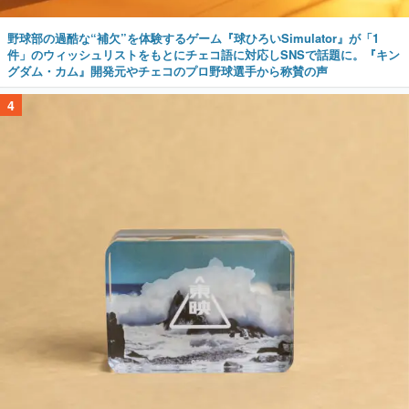
野球部の過酷な“補欠”を体験するゲーム『球ひろいSimulator』が「1
件」のウィッシュリストをもとにチェコ語に対応しSNSで話題に。『キン
グダム・カム』開発元やチェコのプロ野球選手から称賛の声
4