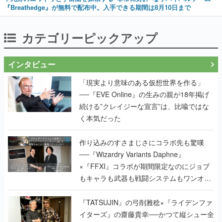
『Breathedge』が無料で配布中。入手できる期間は8月10日まで
カテゴリーピックアップ
インタビュー
「現実より意味のある仮想世界を作る」
──『EVE Online』の生みの親が18年掲げ
続ける”クレイジーな宣言”は、比喩ではな
く本気だった
作り込みのすさまじさにコラボ先も驚嘆
──『Wizardry Variants Daphne』
×『FFXI』コラボが期間限定なのにジョブ
もキャラも武器も戦闘システムもワンオフ
で作り込まれた理由を両ディレクターに聞
く
『TATSUJIN』の弓削雅稔×『ライデンファ
イターズ』の齋藤貴幸──かつて縦シュー全