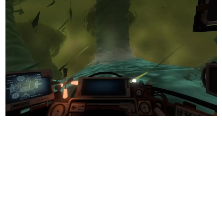
日本のコンテンツ産業やカルチャーに与えた影響を探る企
画です。
日本モバイルゲーム産業史
日本のモバイルゲーム史における主要なトピック・タイト
ルを網羅するほか、開発者へのインタビューや識者による
解説を掲載。約20年の歴史が一望できる決定版！
若ゲのいたり〜ゲームクリエイターの青春〜
『うつヌケ』『ペンと箸』等で知られるマンガ家・田中圭
一先生によるゲーム業界レポートマンガです。
なんでゲームは面白い？
ゲーム開発者・hamatsu氏がゲームの魅力を画面や操作の
具体的な形から解き明かしていく、硬派で骨太な評論連載
です。
ゲームが変えた日本語
「経験値」「裏技」「ラスボス」… ゲームにまつわる言葉
の起源や用法の変遷を、コンピューター文化史研究家・タ
イニーP氏が徹底調査。
カテゴリ
特集記事