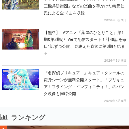
三機兵防衛圏』などの楽曲を手がけた崎元仁
氏による全13曲を収録
2026年8月9日
【無料】TVアニメ『薬屋のひとりごと』第1
期&第2期がTVerで配信スタート！計48話を毎
日1話ずつ公開、見終えた直後に第3期も始ま
る
2026年8月9日
『名探偵プリキュア！』キュアエクレールの
変身シーンが無料公開スタート。「プリキュ
ア！フライング・インフィニティ！」のバン
ク映像も同時公開
2026年8月9日
ランキング
1