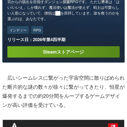
宮からの脱出を目指すダンジョン探索RPGです。 ただし勇者は「は
い/いいえ」しか喋れず、魔法使いは魔法が使えず、戦士は可愛らし
い人形になっていて、僧侶は██を崇拝しています。誰を救うのかを
選ぶのは、あなたです。
インディー
RPG
リリース日：2026年第4四半期
Steamストアページ
広いシームレスに繋がった宇宙空間に散りばめられ
た断片的な謎の数々が徐々に繋がってきたり、恒星が
爆発するまでの約20分間をループするゲームデザイ
ンが高い評価を受けている。