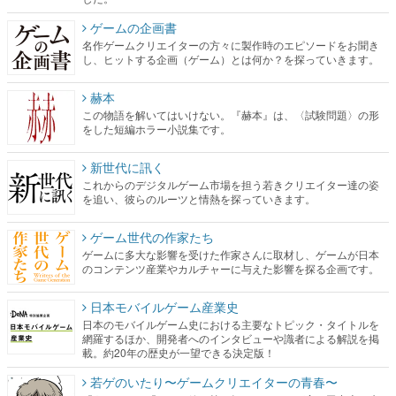
ゲームの企画書
名作ゲームクリエイターの方々に製作時のエピソードをお聞き
し、ヒットする企画（ゲーム）とは何か？を探っていきます。
赫本
この物語を解いてはいけない。『赫本』は、〈試験問題〉の形
をした短編ホラー小説集です。
新世代に訊く
これからのデジタルゲーム市場を担う若きクリエイター達の姿
を追い、彼らのルーツと情熱を探っていきます。
ゲーム世代の作家たち
ゲームに多大な影響を受けた作家さんに取材し、ゲームが日本
のコンテンツ産業やカルチャーに与えた影響を探る企画です。
日本モバイルゲーム産業史
日本のモバイルゲーム史における主要なトピック・タイトルを
網羅するほか、開発者へのインタビューや識者による解説を掲
載。約20年の歴史が一望できる決定版！
若ゲのいたり〜ゲームクリエイターの青春〜