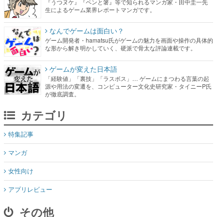
『うつヌケ』『ペンと箸』等で知られるマンガ家・田中圭一先
生によるゲーム業界レポートマンガです。
なんでゲームは面白い？
ゲーム開発者・hamatsu氏がゲームの魅力を画面や操作の具体的
な形から解き明かしていく、硬派で骨太な評論連載です。
ゲームが変えた日本語
「経験値」「裏技」「ラスボス」… ゲームにまつわる言葉の起
源や用法の変遷を、コンピューター文化史研究家・タイニーP氏
が徹底調査。
カテゴリ
特集記事
マンガ
女性向け
アプリレビュー
その他