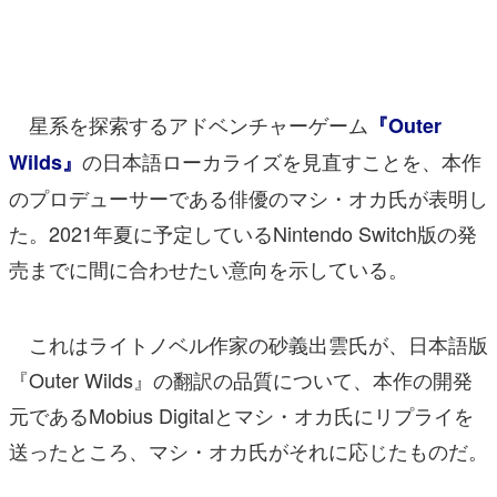
マンガ
女性向け
星系を探索するアドベンチャーゲーム
『Outer
アプリレビュー
の日本語ローカライズを見直すことを、本作
Wilds』
その他
のプロデューサーである俳優のマシ・オカ氏が表明し
電ファミニコゲーマーとは？
た。2021年夏に予定しているNintendo Switch版の発
売までに間に合わせたい意向を示している。
運営：株式会社マレ
これはライトノベル作家の砂義出雲氏が、日本語版
『Outer Wilds』の翻訳の品質について、本作の開発
元であるMobius Digitalとマシ・オカ氏にリプライを
送ったところ、マシ・オカ氏がそれに応じたものだ。