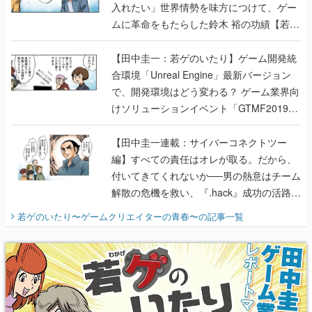
入れたい」世界情勢を味方につけて、ゲー
ムに革命をもたらした鈴木 裕の功績【若ゲ
のいたり】
【田中圭一：若ゲのいたり】ゲーム開発統
合環境「Unreal Engine」最新バージョン
で、開発環境はどう変わる？ ゲーム業界向
けソリューションイベント「GTMF2019」
に行って、より理解を深めよう【PR】
【田中圭一連載：サイバーコネクトツー
編】すべての責任はオレが取る。だから、
付いてきてくれないか──男の熱意はチーム
解散の危機を救い、『.hack』成功の活路を
開く。業界の快男児・松山 洋に流れる血は
若ゲのいたり〜ゲームクリエイターの青春〜
の記事一覧
『少年ジャンプ』色だった【若ゲのいた
り】