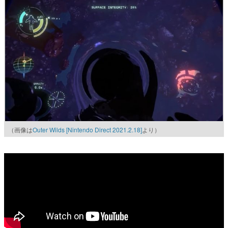
（画像は
Outer Wilds [Nintendo Direct 2021.2.18]
より）