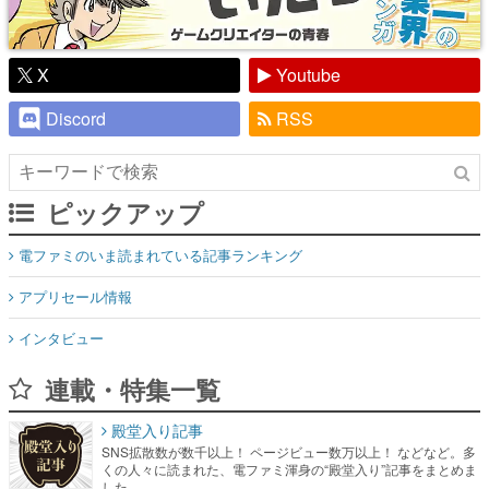
X
Youtube
Discord
RSS
ピックアップ
電ファミのいま読まれている記事ランキング
アプリセール情報
インタビュー
連載・特集一覧
殿堂入り記事
SNS拡散数が数千以上！ ページビュー数万以上！ などなど。多
くの人々に読まれた、電ファミ渾身の“殿堂入り”記事をまとめま
した。