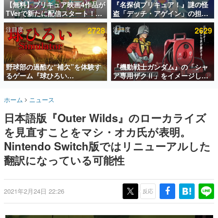
【無料】プリキュア映画4作品が
『名探偵プリキュア！』謎の怪
TVerで新たに配信スタート！な
盗「デッチ・アゲイン」の担当
インタビュー
んと2018年～2024年の映画ほぼ
キャストは天﨑滉平さんと判
注目度
2728
注目度
2629
すべてが見放題に、ぶっちゃけ
明。『Re:ゼロから始める異世
連載・特集一覧
ありえないラインナップ
界生活』オットー役、『ヒプノ
シスマイク』山田三郎役など
殿堂入り記事
SNS拡散数が数千以上！ ページビュー数万以上！ などな
野球部の過酷な“補欠”を体験す
『機動戦士ガンダム』の「シャ
ど。多くの人々に読まれた、電ファミ渾身の“殿堂入り”記
るゲーム『球ひろい
ア専用ザクⅡ」をイメージした
事をまとめました。
Simulator』が「1件」のウィッ
散水ホースリールが予約開始。
シュリストをもとにチェコ語に
本体にはシャアのパーソナルマ
ゲームの企画書
ホーム
ニュース
対応しSNSで話題に。『キング
ークやジオン公国軍のエンブレ
名作ゲームクリエイターの方々に製作時のエピソードをお
聞きし、ヒットする企画（ゲーム）とは何か？を探ってい
ダム・カム』開発元やチェコの
ム、型式番号などを配置
日本語版『Outer Wilds』のローカライズ
きます。
プロ野球選手から称賛の声
を見直すことをマシ・オカ氏が表明。
赫本
この物語を解いてはいけない。『赫本』は、〈試験問題〉
Nintendo Switch版ではリニューアルした
の形をした短編ホラー小説集です。
翻訳になっている可能性
新世代に訊く
これからのデジタルゲーム市場を担う若きクリエイター達
の姿を追い、彼らのルーツと情熱を探っていきます。
2021年2月24日 22:26
反応
ゲーム世代の作家たち
ゲームに多大な影響を受けた作家さんに取材し、ゲームが