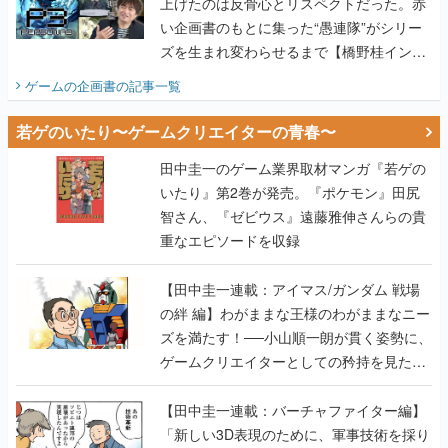
上げたのは反骨心とリスペクトだった。赤
い企画書のもとに集った“愚連隊”がシリー
ズを生まれ変わらせるまで【橋野桂インタ
ビュー】
ゲームの企画書
の記事一覧
若ゲのいたり〜ゲームクリエイターの青春〜
田中圭一のゲーム業界取材マンガ『若ゲの
いたり』第2巻が発売。『ポケモン』田尻
智さん、『ゼビウス』遠藤雅伸さんらの貴
重なエピソードを収録
【田中圭一連載：アイマス/ガンダム 戦場
の絆 編】わがままな王様のわがままなニー
ズを満たす！──小山順一朗が貫く姿勢に、
ゲームクリエイターとしての矜持を見た
【若ゲのいたり最終回】
【田中圭一連載：バーチャファイター編】
「新しい3D表現のために、軍事技術を採り