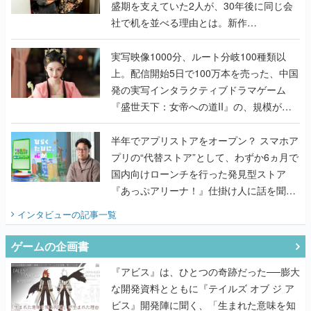
盛期を支えていた2人が、30年後に同じ会
社で机を並べる理由とは。新作
『TATSUJIN EXTREME』で初タッグを組
んだレジェンド2人に訊く開発秘話
実写映像1000分、ルート分岐100種類以
上。配信開始5日で100万本を売った、中国
発の実写インタラクティブドラマゲーム
『盛世天下：女帝への道II』の、規模が違
うこだわりをプロデューサーに聞いた
半年でアプリストアをオープン？ スマホア
プリの“代替ストア”として、わずか6ヵ月で
国内向けローンチを行った発見型ストア
『あっぷアリーナ！』仕掛け人に話を聞い
てみた
インタビュー
の記事一覧
ゲームの企画書
『アビス』は、ひとつの奇跡だった──膨大
な開発資料とともに『テイルズ オブ ジ ア
ビス』開発陣に聞く、「生まれた意味を知