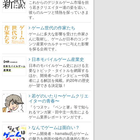
これからのデジタルゲーム市場を担
う若きクリエイター達の姿を追い、
彼らのルーツと情熱を探っていきま
す。
ゲーム世代の作家たち
ゲームに多大な影響を受けた作家さ
んに取材し、ゲームが日本のコンテ
ンツ産業やカルチャーに与えた影響
を探る企画です。
日本モバイルゲーム産業史
日本のモバイルゲーム史における主
要なトピック・タイトルを網羅する
ほか、開発者へのインタビューや識
者による解説を掲載。約20年の歴史
が一望できる決定版！
若ゲのいたり〜ゲームクリエ
イターの青春〜
『うつヌケ』『ペンと箸』等で知ら
れるマンガ家・田中圭一先生による
ゲーム業界レポートマンガです。
なんでゲームは面白い？
ゲーム開発者・hamatsu氏がゲーム
の魅力を画面や操作の具体的な形か