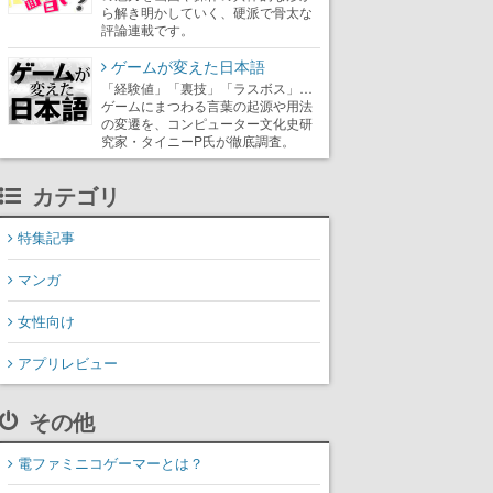
ら解き明かしていく、硬派で骨太な
評論連載です。
ゲームが変えた日本語
「経験値」「裏技」「ラスボス」…
ゲームにまつわる言葉の起源や用法
の変遷を、コンピューター文化史研
究家・タイニーP氏が徹底調査。
カテゴリ
特集記事
マンガ
女性向け
アプリレビュー
その他
電ファミニコゲーマーとは？