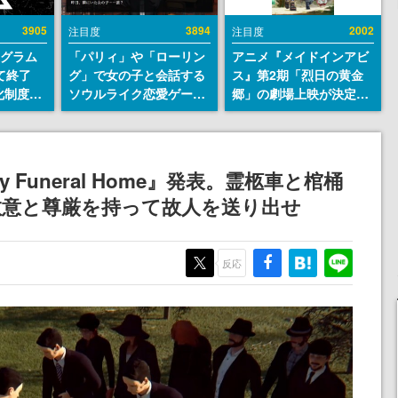
3905
3894
2002
注目度
注目度
ログラム
「パリィ」や「ローリン
アニメ『メイドインアビ
て終了
グ」で女の子と会話する
ス』第2期「烈日の黄金
化制度
ソウルライク恋愛ゲーム
郷」の劇場上映が決定！
ent
『小早川さんはソウルラ
レグ役・伊瀬茉莉也さん
ram」を
イク』無料公開。返事に
らが登壇する舞台挨拶も
失敗すると「YOU
実施
DIED」
Funeral Home』発表。霊柩車と棺桶
敬意と尊厳を持って故人を送り出せ
反応