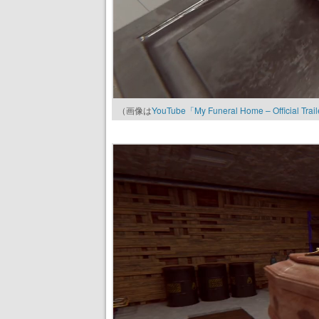
（画像は
YouTube「My Funeral Home – Official Trai