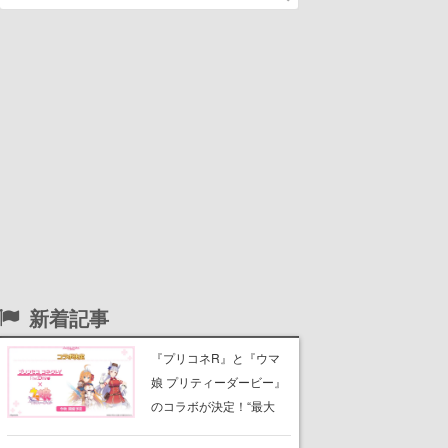
新着記事
『プリコネR』と『ウマ
娘 プリティーダービー』
のコラボが決定！“最大
170連無料”の8.5周年キャ