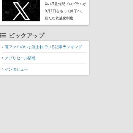
ンペーンなども発表
Xの収益分配プログラムが
9月7日をもって終了へ。
新たな収益化制度
「Original Content
Rewards Program」を発
ピックアップ
表
電ファミのいま読まれている記事ランキング
アプリセール情報
インタビュー