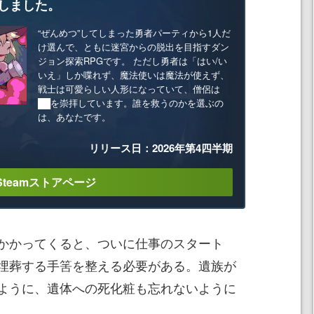
しました。
“ぜんめつ”してしまった勇者パーティから1人だ
け選んで、ともに迷宮からの脱出を目指すダン
ジョン探索RPGです。 ただし勇者は「はい/い
いえ」しか喋れず、魔法使いは魔法が使えず、
戦士は可愛らしい人形になっていて、僧侶は
██を崇拝しています。誰を救うのかを選ぶの
は、あなたです。
リリース日：2026年第4四半期
Steamストアページ
かかってくると、ついに仕事のスタート
埋葬する手筈を整える必要がある。遺族が
ように、遺体への死化粧も忘れないように