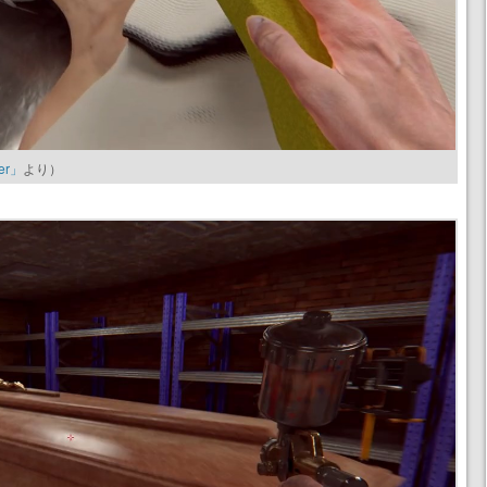
ler」
より）