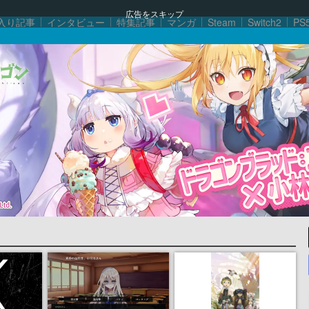
広告をスキップ
入り記事
インタビュー
特集記事
マンガ
Steam
Switch2
PS