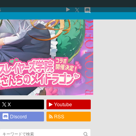
5
X
Youtube
Discord
RSS