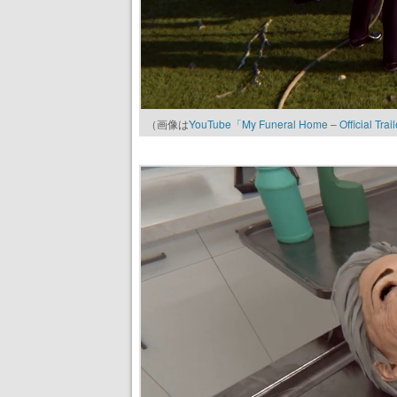
（画像は
YouTube「My Funeral Home – Official Trai