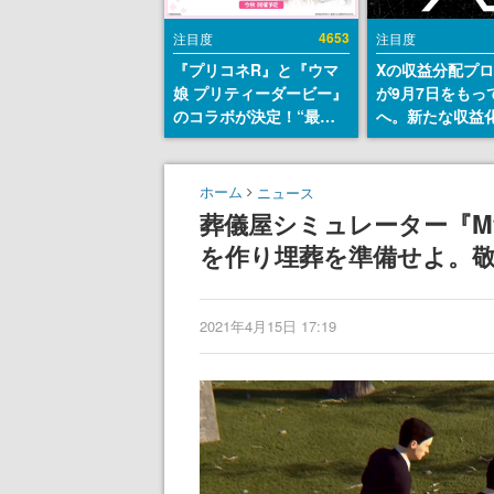
4653
注目度
注目度
『プリコネR』と『ウマ
Xの収益分配プ
娘 プリティーダービー』
が9月7日をもっ
のコラボが決定！“最大
へ。新たな収益
170連無料”の8.5周年キ
「Original Cont
ャンペーンなども発表
Rewards Prog
発表
ホーム
ニュース
葬儀屋シミュレーター『My 
を作り埋葬を準備せよ。
2021年4月15日 17:19