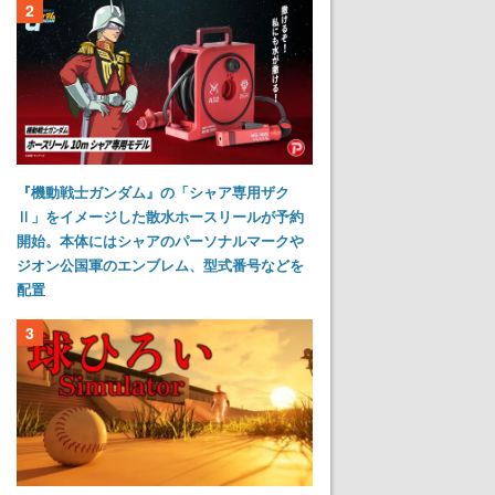
2
『機動戦士ガンダム』の「シャア専用ザク
Ⅱ」をイメージした散水ホースリールが予約
開始。本体にはシャアのパーソナルマークや
ジオン公国軍のエンブレム、型式番号などを
配置
3