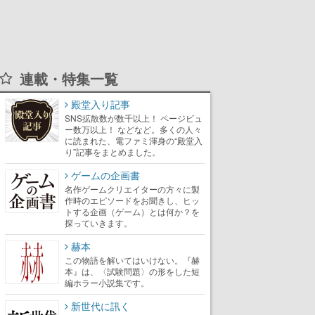
連載・特集一覧
殿堂入り記事
SNS拡散数が数千以上！ ページビュ
ー数万以上！ などなど。多くの人々
に読まれた、電ファミ渾身の“殿堂入
り”記事をまとめました。
ゲームの企画書
名作ゲームクリエイターの方々に製
作時のエピソードをお聞きし、ヒッ
トする企画（ゲーム）とは何か？を
探っていきます。
赫本
この物語を解いてはいけない。『赫
本』は、〈試験問題〉の形をした短
編ホラー小説集です。
新世代に訊く