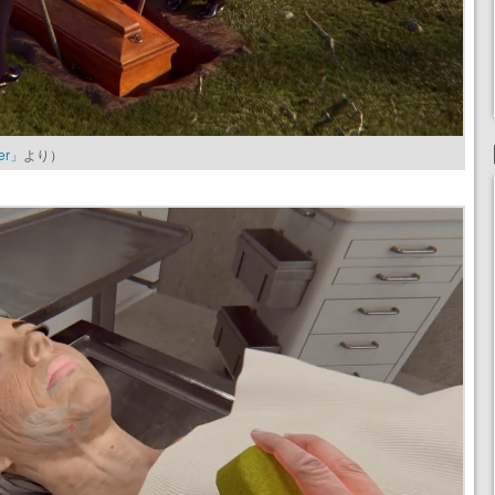
ler」
より）