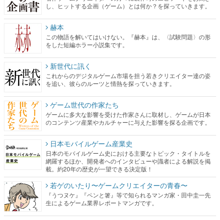
し、ヒットする企画（ゲーム）とは何か？を探っていきます。
赫本
この物語を解いてはいけない。『赫本』は、〈試験問題〉の形
をした短編ホラー小説集です。
新世代に訊く
これからのデジタルゲーム市場を担う若きクリエイター達の姿
を追い、彼らのルーツと情熱を探っていきます。
ゲーム世代の作家たち
ゲームに多大な影響を受けた作家さんに取材し、ゲームが日本
のコンテンツ産業やカルチャーに与えた影響を探る企画です。
日本モバイルゲーム産業史
日本のモバイルゲーム史における主要なトピック・タイトルを
網羅するほか、開発者へのインタビューや識者による解説を掲
載。約20年の歴史が一望できる決定版！
若ゲのいたり〜ゲームクリエイターの青春〜
『うつヌケ』『ペンと箸』等で知られるマンガ家・田中圭一先
生によるゲーム業界レポートマンガです。