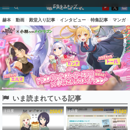
広告をスキップ
赫本
動画
殿堂入り記事
インタビュー
特集記事
マンガ
いま読まれている記事
ピックアップ
注目度
25047
注目度
21692
電ファミのいま読まれている記事ランキング
アプリセール情報