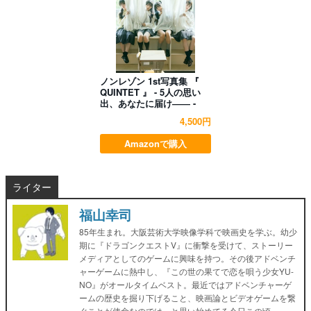
ノンレゾン 1st写真集 『
QUINTET 』 - 5人の思い
出、あなたに届け―― -
4,500円
Amazonで購入
ライター
福山幸司
85年生まれ。大阪芸術大学映像学科で映画史を学ぶ。幼少
期に『ドラゴンクエストV』に衝撃を受けて、ストーリー
メディアとしてのゲームに興味を持つ。その後アドベンチ
ャーゲームに熱中し、『この世の果てで恋を唄う少女YU-
NO』がオールタイムベスト。最近ではアドベンチャーゲ
ームの歴史を掘り下げること、映画論とビデオゲームを繋
ぐことが使命なのでは、と思い始めてる今日この頃。