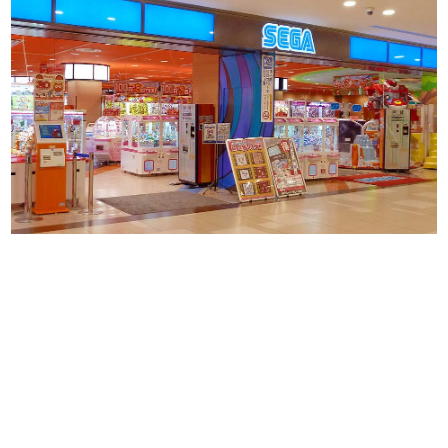
日本のコンテンツ産業やカルチャーに与えた影響を探る企
画です。
日本モバイルゲーム産業史
日本のモバイルゲーム史における主要なトピック・タイト
ルを網羅するほか、開発者へのインタビューや識者による
解説を掲載。約20年の歴史が一望できる決定版！
若ゲのいたり〜ゲームクリエイターの青春〜
『うつヌケ』『ペンと箸』等で知られるマンガ家・田中圭
一先生によるゲーム業界レポートマンガです。
なんでゲームは面白い？
ゲーム開発者・hamatsu氏がゲームの魅力を画面や操作の
具体的な形から解き明かしていく、硬派で骨太な評論連載
です。
ゲームが変えた日本語
「経験値」「裏技」「ラスボス」… ゲームにまつわる言葉
の起源や用法の変遷を、コンピューター文化史研究家・タ
イニーP氏が徹底調査。
カテゴリ
特集記事