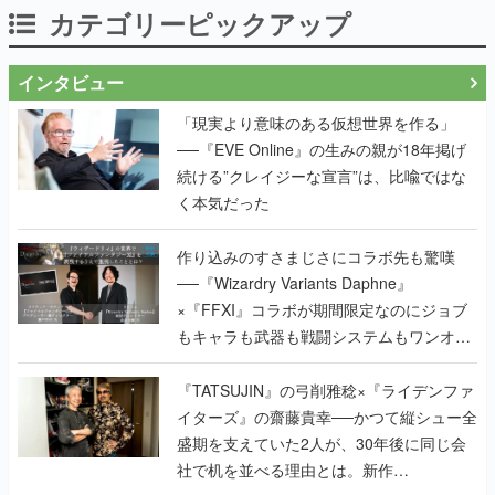
カテゴリーピックアップ
インタビュー
「現実より意味のある仮想世界を作る」
──『EVE Online』の生みの親が18年掲げ
続ける”クレイジーな宣言”は、比喩ではな
く本気だった
作り込みのすさまじさにコラボ先も驚嘆
──『Wizardry Variants Daphne』
×『FFXI』コラボが期間限定なのにジョブ
もキャラも武器も戦闘システムもワンオフ
で作り込まれた理由を両ディレクターに聞
く
『TATSUJIN』の弓削雅稔×『ライデンファ
イターズ』の齋藤貴幸──かつて縦シュー全
盛期を支えていた2人が、30年後に同じ会
社で机を並べる理由とは。新作