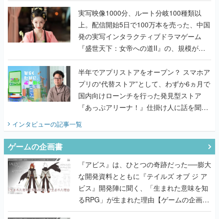
『TATSUJIN EXTREME』で初タッグを組
んだレジェンド2人に訊く開発秘話
実写映像1000分、ルート分岐100種類以
上。配信開始5日で100万本を売った、中国
発の実写インタラクティブドラマゲーム
『盛世天下：女帝への道II』の、規模が違
うこだわりをプロデューサーに聞いた
半年でアプリストアをオープン？ スマホア
プリの“代替ストア”として、わずか6ヵ月で
国内向けローンチを行った発見型ストア
『あっぷアリーナ！』仕掛け人に話を聞い
てみた
インタビュー
の記事一覧
ゲームの企画書
『アビス』は、ひとつの奇跡だった──膨大
な開発資料とともに『テイルズ オブ ジ ア
ビス』開発陣に聞く、「生まれた意味を知
るRPG」が生まれた理由【ゲームの企画
書】