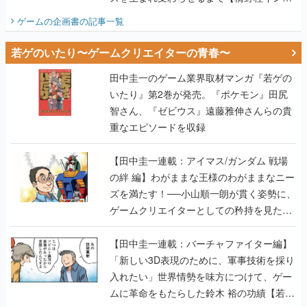
ビュー】
ゲームの企画書
の記事一覧
若ゲのいたり〜ゲームクリエイターの青春〜
田中圭一のゲーム業界取材マンガ『若ゲの
いたり』第2巻が発売。『ポケモン』田尻
智さん、『ゼビウス』遠藤雅伸さんらの貴
重なエピソードを収録
【田中圭一連載：アイマス/ガンダム 戦場
の絆 編】わがままな王様のわがままなニー
ズを満たす！──小山順一朗が貫く姿勢に、
ゲームクリエイターとしての矜持を見た
【若ゲのいたり最終回】
【田中圭一連載：バーチャファイター編】
「新しい3D表現のために、軍事技術を採り
入れたい」世界情勢を味方につけて、ゲー
ムに革命をもたらした鈴木 裕の功績【若ゲ