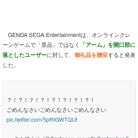
マンガ
女性向け
GENDA SEGA Entertainmentは、オンラインクレ
アプリレビュー
ーンゲームで「景品」ではなく
「アーム」を開口部に
その他
に対して、
すると発表
落としたユーザー
御礼品を贈呈
電ファミニコゲーマーとは？
した。
運営：株式会社マレ
？！？！？！？！？！？！？！？！
ごめんなさいごめんなさいごめんなさい
pic.twitter.com/5pRIGWTQUf