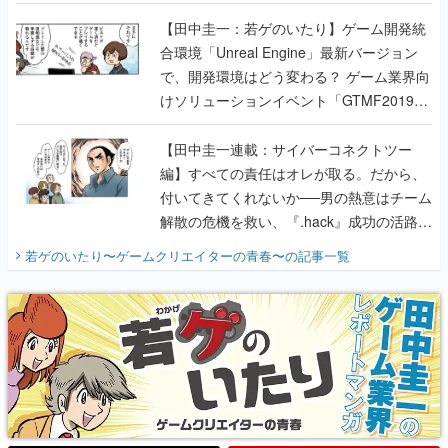
のいたり】
【田中圭一：若ゲのいたり】ゲーム開発統
合環境「Unreal Engine」最新バージョン
で、開発環境はどう変わる？ ゲーム業界向
けソリューションイベント「GTMF2019」
に行って、より理解を深めよう【PR】
【田中圭一連載：サイバーコネクトツー
編】すべての責任はオレが取る。だから、
付いてきてくれないか──男の熱意はチーム
解散の危機を救い、『.hack』成功の活路を
開く。業界の快男児・松山 洋に流れる血は
若ゲのいたり〜ゲームクリエイターの青春〜
の記事一覧
『少年ジャンプ』色だった【若ゲのいた
り】