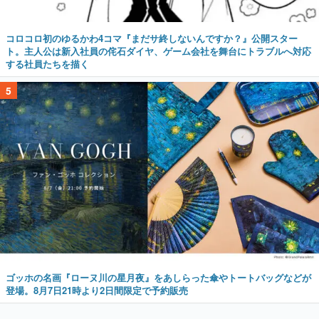
コロコロ初のゆるかわ4コマ『まだサ終しないんですか？』公開スター
ト。主人公は新入社員の侘石ダイヤ、ゲーム会社を舞台にトラブルへ対応
する社員たちを描く
5
ゴッホの名画『ローヌ川の星月夜』をあしらった傘やトートバッグなどが
登場。8月7日21時より2日間限定で予約販売