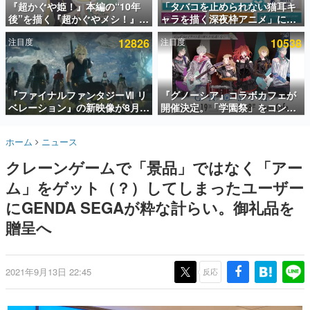
『超かぐや姫！』本編の“10年
「タバコを止められない猫耳キ
後”を描く『超かぐやメシ！』
ャラを描く深夜枠アニメ」に視
インタビュー
Web連載決定。新たなWebマン
聴者の一部から批判意見。違法
注目度
12826
注目度
10538
ガレーベル「ビビビコミック」
薬物の使用と思しき描写も含め
連載・特集一覧
にて特別話が掲載スタート、あ
て、BPOが議論を交わす
のお話には…まだ続きがある！
殿堂入り記事
SNS拡散数が数千以上！ ページビュー数万以上！ などな
『ファイナルファンタジーⅦ リ
『グノーシア』コラボカフェが
ど。多くの人々に読まれた、電ファミ渾身の“殿堂入り”記
ベレーション』の新映像が8月
開催決定。「学園祭」をコンセ
事をまとめました。
26日早朝に公開へ。『FF7』リ
プトに、模擬店やセツやSQ、ラ
メイクシリーズの完結編、
キオたちが学祭バンドを楽しむ
ゲームの企画書
ホーム
ニュース
「gamescom」のオープニング
様子を切り取った新グッズが展
名作ゲームクリエイターの方々に製作時のエピソードをお
聞きし、ヒットする企画（ゲーム）とは何か？を探ってい
ナイトライブにてディレクター
開
クレーンゲームで「景品」ではなく「アー
きます。
の浜口直樹氏が登壇する予定
ム」をゲット（？）してしまったユーザー
赫本
この物語を解いてはいけない。『赫本』は、〈試験問題〉
にGENDA SEGAが粋な計らい。御礼品を
の形をした短編ホラー小説集です。
贈呈へ
新世代に訊く
これからのデジタルゲーム市場を担う若きクリエイター達
の姿を追い、彼らのルーツと情熱を探っていきます。
2021年9月13日 22:45
反応
ゲーム世代の作家たち
ゲームに多大な影響を受けた作家さんに取材し、ゲームが