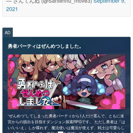
— さんてんぬ (@Santennu_move3)
September 9,
2021
AD
勇者パーティはぜんめつしました。
“ぜんめつ”してしまった勇者パーティから1人だけ選んで、ともに迷
宮からの脱出を目指すダンジョン探索RPGです。 ただし勇者は「は
い/いいえ」しか喋れず、魔法使いは魔法が使えず、戦士は可愛らし