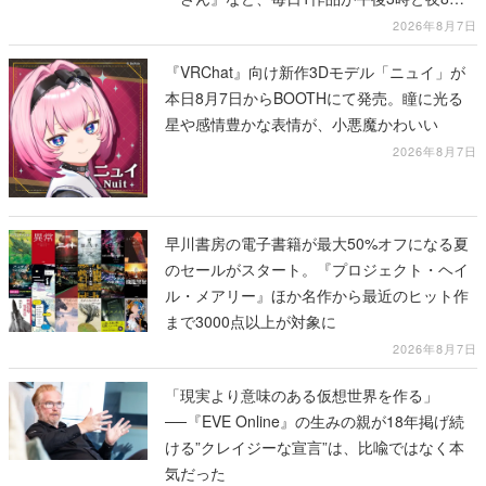
に2回放送
2026年8月7日
『VRChat』向け新作3Dモデル「ニュイ」が
本日8月7日からBOOTHにて発売。瞳に光る
星や感情豊かな表情が、小悪魔かわいい
2026年8月7日
早川書房の電子書籍が最大50%オフになる夏
のセールがスタート。『プロジェクト・ヘイ
ル・メアリー』ほか名作から最近のヒット作
まで3000点以上が対象に
2026年8月7日
「現実より意味のある仮想世界を作る」
──『EVE Online』の生みの親が18年掲げ続
ける”クレイジーな宣言”は、比喩ではなく本
気だった