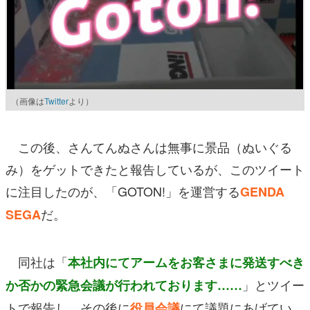
（画像は
Twitter
より）
この後、さんてんぬさんは無事に景品（ぬいぐる
み）をゲットできたと報告しているが、このツイート
に注目したのが、「GOTON!」を運営する
GENDA
だ。
SEGA
同社は「
本社内にてアームをお客さまに発送すべき
」とツイー
か否かの緊急会議が行われております……
トで報告し、その後に
にて議題にあげてい
役員会議