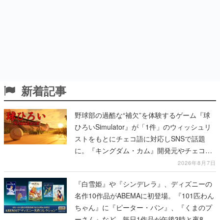
新着記事
野球部の過酷な“補欠”を体験するゲーム『球
ひろいSimulator』が「1件」のウィッシュリ
ストをもとにチェコ語に対応しSNSで話題
に。『キングダム・カム』開発元やチェコの
プロ野球選手から称賛の声
2026年8月7日
『白雪姫』や『シンデレラ』、ディズニーの
名作10作品がABEMAに初登場。『101匹わん
ちゃん』に『ピーター・パン』、『くまのプ
ーさん』など、毎日1作品が午後3時と夜8時