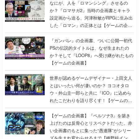
なにが、人を「ロマンシング」させるの
か？『ロマサガ2』当時の企画書とキャラ
設定画から迫る、河津秋敏がRPGに生み出
した「ロマン」の正体とは【ゲームの企画
書】
『ガンパレ』の企画書、ついに公開━初代
PSの伝説的タイトルは、なぜ生まれたの
か？そして『LOOP8』へ受け継がれたもの
【ゲームの企画書】
世界が認めるゲームデザイナー・上田文人
とはいったい何が凄いのか？ ヨコオタロ
ウ・外山圭一郎らと共に『ICO』に込めら
れたこだわりを語り尽くす！【ゲームの企
画書】
【ゲームの企画書】『ペルソナ3』を築き
上げたのは反骨心とリスペクトだった。赤
い企画書のもとに集った“愚連隊”がシリー
ズを生まれ変わらせるまで【橋野桂インタ