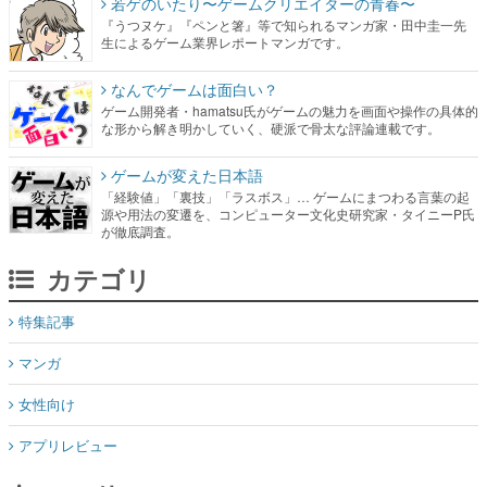
若ゲのいたり〜ゲームクリエイターの青春〜
『うつヌケ』『ペンと箸』等で知られるマンガ家・田中圭一先
生によるゲーム業界レポートマンガです。
なんでゲームは面白い？
ゲーム開発者・hamatsu氏がゲームの魅力を画面や操作の具体的
な形から解き明かしていく、硬派で骨太な評論連載です。
ゲームが変えた日本語
「経験値」「裏技」「ラスボス」… ゲームにまつわる言葉の起
源や用法の変遷を、コンピューター文化史研究家・タイニーP氏
が徹底調査。
カテゴリ
特集記事
マンガ
女性向け
アプリレビュー