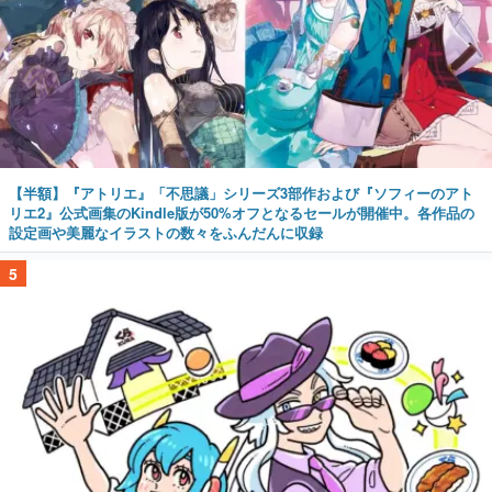
【半額】『アトリエ』「不思議」シリーズ3部作および『ソフィーのアト
リエ2』公式画集のKindle版が50%オフとなるセールが開催中。各作品の
設定画や美麗なイラストの数々をふんだんに収録
5