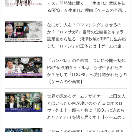
ビス』開発陣に聞く、「生まれた意味を知
るRPG」が生まれた理由【ゲームの企画
書】
なにが、人を「ロマンシング」させるの
か？『ロマサガ2』当時の企画書とキャラ
設定画から迫る、河津秋敏がRPGに生み出
した「ロマン」の正体とは【ゲームの企画
書】
『ガンパレ』の企画書、ついに公開━初代
PSの伝説的タイトルは、なぜ生まれたの
か？そして『LOOP8』へ受け継がれたもの
【ゲームの企画書】
世界が認めるゲームデザイナー・上田文人
とはいったい何が凄いのか？ ヨコオタロ
ウ・外山圭一郎らと共に『ICO』に込めら
れたこだわりを語り尽くす！【ゲームの企
画書】
【ゲームの企画書】『ペルソナ3』を築き