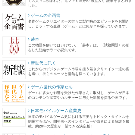
くの人々に読まれた、電ファミ渾身の“殿堂入り”記事をまとめま
した。
ゲームの企画書
名作ゲームクリエイターの方々に製作時のエピソードをお聞き
し、ヒットする企画（ゲーム）とは何か？を探っていきます。
赫本
この物語を解いてはいけない。『赫本』は、〈試験問題〉の形
をした短編ホラー小説集です。
新世代に訊く
これからのデジタルゲーム市場を担う若きクリエイター達の姿
を追い、彼らのルーツと情熱を探っていきます。
ゲーム世代の作家たち
ゲームに多大な影響を受けた作家さんに取材し、ゲームが日本
のコンテンツ産業やカルチャーに与えた影響を探る企画です。
日本モバイルゲーム産業史
日本のモバイルゲーム史における主要なトピック・タイトルを
網羅するほか、開発者へのインタビューや識者による解説を掲
載。約20年の歴史が一望できる決定版！