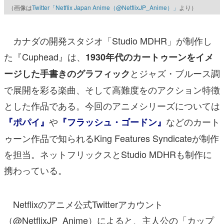
（画像は
Twitter「Netflix Japan Anime（@NetflixJP_Anime）」
より）
カナダの開発スタジオ「Studio MDHR」が制作し
た『Cuphead』は、
1930年代のカートゥーンをイメ
とジャズ・ブルース調
ージした手書きのグラフィック
で展開を彩る楽曲、そして高難度をのアクション特徴
とした作品である。今回のアニメシリーズについては
や
などのカート
『ポパイ』
『フラッシュ・ゴードン』
ゥーン作品で知られるKing Features Syndicateが制作
を担当。ネットフリックスとStudio MDHRも制作に
携わっている。
Netflixのアニメ公式Twitterアカウント
（@NetflixJP_Anime）によると、主人公の「カップ