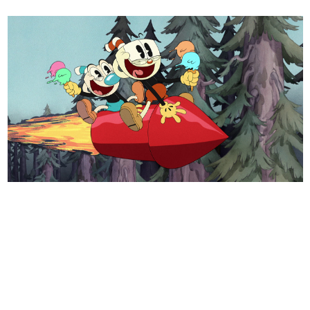
日本のコンテンツ産業やカルチャーに与えた影響を探る企
画です。
日本モバイルゲーム産業史
日本のモバイルゲーム史における主要なトピック・タイト
ルを網羅するほか、開発者へのインタビューや識者による
解説を掲載。約20年の歴史が一望できる決定版！
若ゲのいたり〜ゲームクリエイターの青春〜
『うつヌケ』『ペンと箸』等で知られるマンガ家・田中圭
一先生によるゲーム業界レポートマンガです。
なんでゲームは面白い？
ゲーム開発者・hamatsu氏がゲームの魅力を画面や操作の
具体的な形から解き明かしていく、硬派で骨太な評論連載
です。
ゲームが変えた日本語
「経験値」「裏技」「ラスボス」… ゲームにまつわる言葉
の起源や用法の変遷を、コンピューター文化史研究家・タ
イニーP氏が徹底調査。
カテゴリ
特集記事