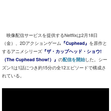
マンガ
女性向け
アプリレビュー
映像配信サービスを提供するNetflixは2月18日
その他
（金）、2Dアクションゲーム
を原作と
『Cuphead』
するアニメシリーズ
『ザ・カップヘッド・ショウ!
電ファミニコゲーマーとは？
の
した。シー
（The Cuphead Show!）』
配信を開始
運営：株式会社マレ
ズン1は1話につき約15分の全12エピソードで構成さ
れている。