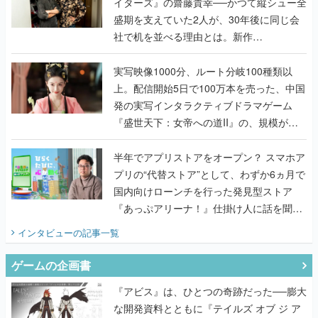
イターズ』の齋藤貴幸──かつて縦シュー全
盛期を支えていた2人が、30年後に同じ会
社で机を並べる理由とは。新作
『TATSUJIN EXTREME』で初タッグを組
んだレジェンド2人に訊く開発秘話
実写映像1000分、ルート分岐100種類以
上。配信開始5日で100万本を売った、中国
発の実写インタラクティブドラマゲーム
『盛世天下：女帝への道II』の、規模が違
うこだわりをプロデューサーに聞いた
半年でアプリストアをオープン？ スマホア
プリの“代替ストア”として、わずか6ヵ月で
国内向けローンチを行った発見型ストア
『あっぷアリーナ！』仕掛け人に話を聞い
てみた
インタビュー
の記事一覧
ゲームの企画書
『アビス』は、ひとつの奇跡だった──膨大
な開発資料とともに『テイルズ オブ ジ ア