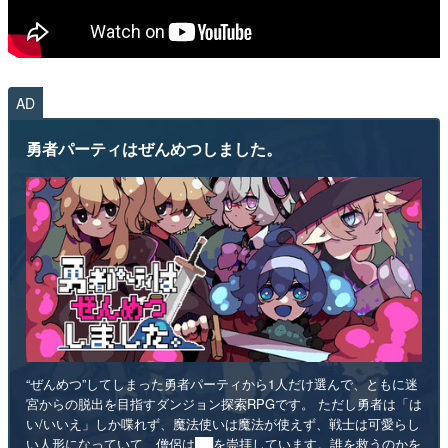
AD
勇者パーティはぜんめつしました。
“ぜんめつ”してしまった勇者パーティから1人だけ選んで、ともに迷
宮からの脱出を目指すダンジョン探索RPGです。 ただし勇者は「は
い/いいえ」しか喋れず、魔法使いは魔法が使えず、戦士は可愛らし
い人形になっていて、僧侶は██を崇拝しています。誰を救うのかを