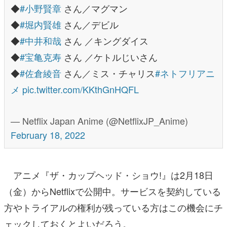
◆
#小野賢章
さん／マグマン
◆
#堀内賢雄
さん／デビル
◆
#中井和哉
さん ／キングダイス
◆
#宝亀克寿
さん ／ケトルじいさん
◆
#佐倉綾音
さん／ミス・チャリス
#ネトフリアニ
メ
pic.twitter.com/KKthGnHQFL
— Netflix Japan Anime (@NetflixJP_Anime)
February 18, 2022
アニメ『ザ・カップヘッド・ショウ!』は2月18日
（金）からNetflixで公開中。サービスを契約している
方やトライアルの権利が残っている方はこの機会にチ
ェックしておくとよいだろう。