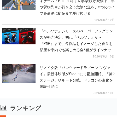
すゲーム『Ruffed Up』の体験版が配信中。車
や貨物列車が行き交う危険な道を、3つのライ
フを命綱に病院まで駆け抜ける
2026年8月10日
『ペルソナ』シリーズのペーパーフレグラン
スが発売決定。初代『ペルソナ』から
『P5R』まで、各作品をイメージした香りを
部屋や車内でも楽しめる全5種がラインナッ
プ、予約受付は8月17日12時より開始
2026年8月10日
リメイク版『パンツァードラグーン ツヴァ
イ』最新体験版がSteamにて配信開始。「第2
ステージ」やルート分岐、ドラゴンの進化を
体験可能に
2026年8月10日
ランキング