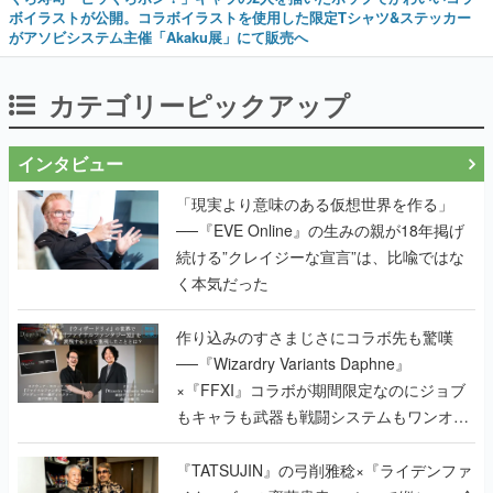
ボイラストが公開。コラボイラストを使用した限定Tシャツ&ステッカー
がアソビシステム主催「Akaku展」にて販売へ
カテゴリーピックアップ
インタビュー
「現実より意味のある仮想世界を作る」
──『EVE Online』の生みの親が18年掲げ
続ける”クレイジーな宣言”は、比喩ではな
く本気だった
作り込みのすさまじさにコラボ先も驚嘆
──『Wizardry Variants Daphne』
×『FFXI』コラボが期間限定なのにジョブ
もキャラも武器も戦闘システムもワンオフ
で作り込まれた理由を両ディレクターに聞
く
『TATSUJIN』の弓削雅稔×『ライデンファ