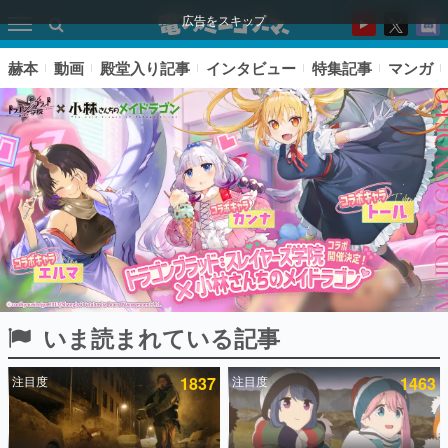
広告をスキップ
赫本
動画
殿堂入り記事
インタビュー
特集記事
マンガ
いま読まれている記事
ピックアップ
注目度
1837
注目度
1463
電ファミのいま読まれている記事ランキング
アプリセール情報