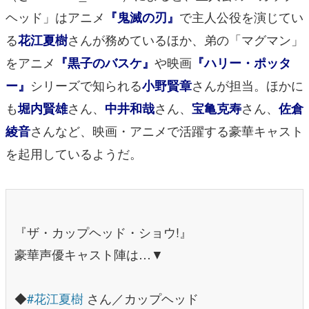
ヘッド」はアニメ
で主人公役を演じてい
『鬼滅の刃』
る
さんが務めているほか、弟の「マグマン」
花江夏樹
をアニメ
や映画
『黒子のバスケ』
『ハリー・ポッタ
シリーズで知られる
さんが担当。ほかに
ー』
小野賢章
も
さん、
さん、
さん、
堀内賢雄
中井和哉
宝亀克寿
佐倉
さんなど、映画・アニメで活躍する豪華キャスト
綾音
を起用しているようだ。
『ザ・カップヘッド・ショウ!』
豪華声優キャスト陣は…▼
◆
#花江夏樹
さん／カップヘッド