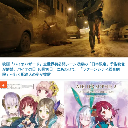
映画『バイオハザード』全世界初公開シーン収録の「日本限定」予告映像
が解禁。バイオの日（8月10日）にあわせて、「ラクーンシティ総合病
院」へ行く配達人の姿が披露
4