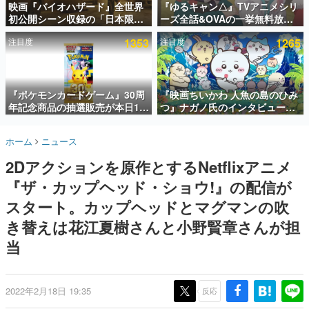
映画『バイオハザード』全世界
『ゆるキャン△』TVアニメシリ
初公開シーン収録の「日本限
ーズ全話&OVAの一挙無料放送
インタビュー
定」予告映像が解禁。バイオの
がABEMAで開催決定。8月11日
注目度
1353
注目度
1265
日（8月10日）にあわせて、
「山の日」の午前0時から実施
連載・特集一覧
「ラクーンシティ総合病院」へ
行く配達人の姿が披露
殿堂入り記事
SNS拡散数が数千以上！ ページビュー数万以上！ などな
『ポケモンカードゲーム』30周
『映画ちいかわ 人魚の島のひみ
ど。多くの人々に読まれた、電ファミ渾身の“殿堂入り”記
年記念商品の抽選販売が本日12
つ』ナガノ氏のインタビューが
事をまとめました。
時より開始。拡張パック「30th
解禁。もしまた映画をやれるな
CELEBRATION」のボックス
ら「島二郎とオデが取っ組み合
ゲームの企画書
ホーム
ニュース
に、「プレミアムデッキセット
いの喧嘩をする話」にしたいと
名作ゲームクリエイターの方々に製作時のエピソードをお
聞きし、ヒットする企画（ゲーム）とは何か？を探ってい
エーフィ・ブラッキー」
回答
2Dアクションを原作とするNetflixアニメ
きます。
「FUTURISTIC BOX」の計3商
品
『ザ・カップヘッド・ショウ!』の配信が
赫本
この物語を解いてはいけない。『赫本』は、〈試験問題〉
スタート。カップヘッドとマグマンの吹
の形をした短編ホラー小説集です。
き替えは花江夏樹さんと小野賢章さんが担
当
新世代に訊く
これからのデジタルゲーム市場を担う若きクリエイター達
の姿を追い、彼らのルーツと情熱を探っていきます。
2022年2月18日 19:35
反応
ゲーム世代の作家たち
ゲームに多大な影響を受けた作家さんに取材し、ゲームが