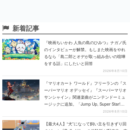
新着記事
『映画ちいかわ 人魚の島のひみつ』ナガノ氏
のインタビューが解禁。もしまた映画をやれ
るなら「島二郎とオデが取っ組み合いの喧嘩
をする話」にしたいと回答
2026年8月10日
『マリオカート ワールド』フリーランの『ス
ーパーマリオ オデッセイ』『スーパーマリオ
サンシャイン』関連楽曲がニンテンドーミュ
ージックに追加。「Jump Up, Super Star!」
「ドルピックタウン」など計14曲が配信
2026年8月10日
【最大4人】“犬”になって飼い主を引きずり回