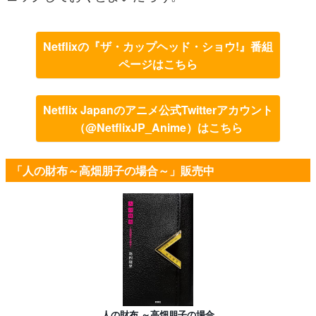
Netflixの『ザ・カップヘッド・ショウ!』番組
ページはこちら
Netflix Japanのアニメ公式Twitterアカウント
（@NetflixJP_Anime）はこちら
「人の財布～高畑朋子の場合～」販売中
人の財布 ～高畑朋子の場合