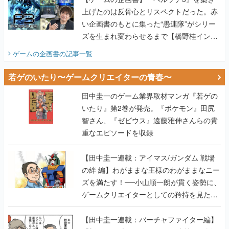
上げたのは反骨心とリスペクトだった。赤
い企画書のもとに集った“愚連隊”がシリー
ズを生まれ変わらせるまで【橋野桂インタ
ビュー】
ゲームの企画書
の記事一覧
若ゲのいたり〜ゲームクリエイターの青春〜
田中圭一のゲーム業界取材マンガ『若ゲの
いたり』第2巻が発売。『ポケモン』田尻
智さん、『ゼビウス』遠藤雅伸さんらの貴
重なエピソードを収録
【田中圭一連載：アイマス/ガンダム 戦場
の絆 編】わがままな王様のわがままなニー
ズを満たす！──小山順一朗が貫く姿勢に、
ゲームクリエイターとしての矜持を見た
【若ゲのいたり最終回】
【田中圭一連載：バーチャファイター編】