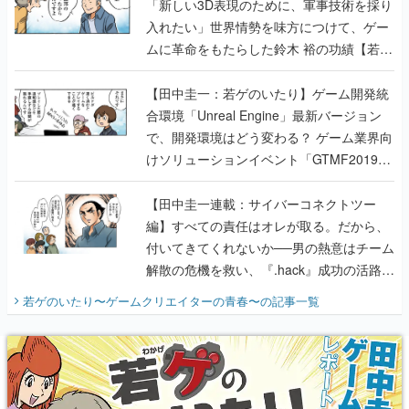
「新しい3D表現のために、軍事技術を採り
入れたい」世界情勢を味方につけて、ゲー
ムに革命をもたらした鈴木 裕の功績【若ゲ
のいたり】
【田中圭一：若ゲのいたり】ゲーム開発統
合環境「Unreal Engine」最新バージョン
で、開発環境はどう変わる？ ゲーム業界向
けソリューションイベント「GTMF2019」
に行って、より理解を深めよう【PR】
【田中圭一連載：サイバーコネクトツー
編】すべての責任はオレが取る。だから、
付いてきてくれないか──男の熱意はチーム
解散の危機を救い、『.hack』成功の活路を
開く。業界の快男児・松山 洋に流れる血は
若ゲのいたり〜ゲームクリエイターの青春〜
の記事一覧
『少年ジャンプ』色だった【若ゲのいた
り】